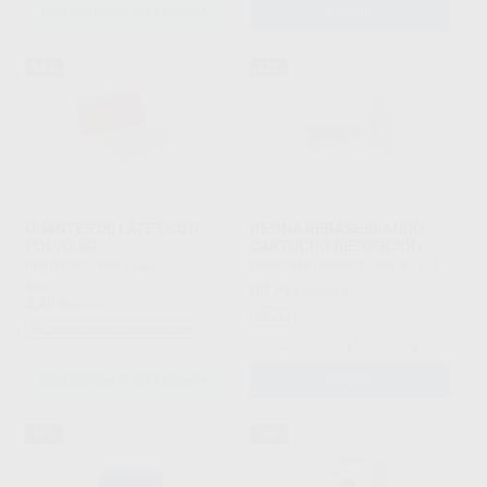
SELECCIONAR REFERENCIA
AÑADIR
64%
32%
GUANTES DE LÁTEX CON
RESINA REBASE BLANDO
POLVO 5G
CARTUCHO REPOSICIÓN
BESTDENT
|
Ref. Grupo
PROCLINIC EXPERT
|
Ref. 41521
Desde
63
,79
€
93,93 €
3
,40
€
9,40 €
Oferta
Sin descuentos adicionales
-
+
SELECCIONAR REFERENCIA
AÑADIR
31%
40%