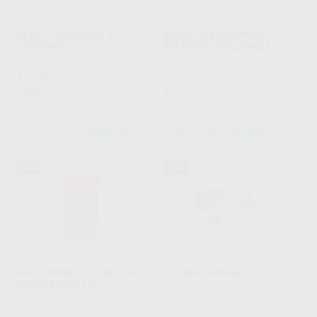
TETRIC EVOCERAM 3
ANESTESIA MEGANEST
JERINGAS
SOLUCIÓN INYECTABLE
IVOCLAR
|
Ref. Grupo
LABORATORIOS CLARBEN
|
Ref.
Grupo
191
,42
€
201,50 €
Desde
33
,96
€
71,50 €
Oferta
Oferta
SELECCIONAR REFERENCIA
SELECCIONAR REFERENCIA
55%
50%
REPOSICIÓN DE TOALLITAS
SUTURA SUPRAMID
DESINFECTANTES
PROCLINIC
|
Ref. Grupo
BESTDENT
|
Ref. 60165
Desde
22
,33
€
45,10 €
Desde