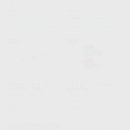
PROCLINIC EXPERT
|
Ref. Grupo
PROCLINIC
|
Ref. Grupo
Desde
Desde
19
10
,32
€
30,51 €
,17
€
19,36 €
Oferta
+ unidades + descuento
SELECCIONAR REFERENCIA
SELECCIONAR REFERENCIA
52%
40%
COMPOSITE BULK FILL
PAPEL DE ARTICULAR BK 01
UNIVERSAL JERINGA
200 MICRAS
PROCLINIC EXPERT
|
Ref. 36618
BAUSCH
|
Ref. Grupo
Desde
14
,87
€
24,92 €
21
,97
€
46,24 €
Oferta
Oferta
-
+
AÑADIR
SELECCIONAR REFERENCIA