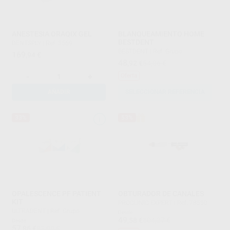
ANESTESIA ORAQIX GEL
BLANQUEAMIENTO HOME
BESTDENT
DENTSPLY
|
Ref. 3569
BESTDENT
|
Ref. Grupo
169
,94
€
48
,92
€
54,06 €
-
+
Oferta
AÑADIR
SELECCIONAR REFERENCIA
33%
53%
OPALESCENCE PF PATIENT
OBTURADOR DE CANALES
KIT
PROCLINIC EXPERT
|
Ref. 78550
ULTRADENT
|
Ref. Grupo
Desde
49
,58
€
104,37 €
Desde
57
,86
€
87,00 €