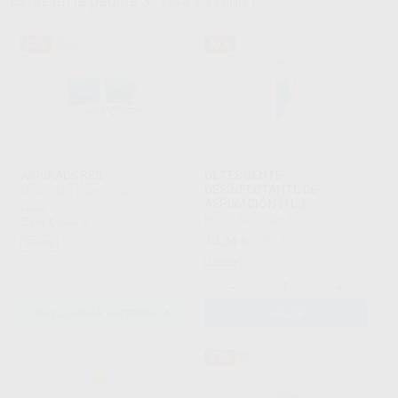
Estás en la página 3
Volver a la página 1
52%
51%
ASPIRADORES
DETERGENTE
DESINFECTANTE DE
PROCLINIC
|
Ref. Grupo
ASPIRACIÓN (1L.)
Desde
3
PROCLINIC
|
Ref. 49900
,06
€
6,43 €
12
,34
€
24,93 €
Oferta
Oferta
-
+
SELECCIONAR REFERENCIA
AÑADIR
52%