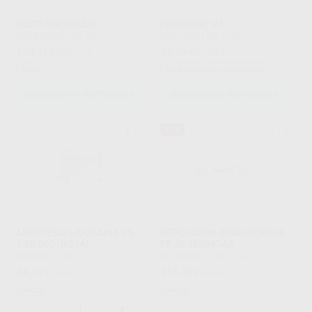
RELYX UNIVERSAL
PALODENT V3.
SOLVENTUM
|
Ref. Grupo
DENTSPLY
|
Ref. Grupo
154
51
,75
€
210,76 €
,59
€
67,93 €
Oferta
Sin descuentos adicionales
SELECCIONAR REFERENCIA
SELECCIONAR REFERENCIA
31%
ANESTESIA LIDOCAINA 2%
REPOSICIÓN OPALESCENCE
1:80.000 (ROJA)
PF 40 JERINGAS
NORMON
|
Ref. 4311
ULTRADENT
|
Ref. Grupo
24
211
,13
€
29,71 €
,45
€
304,90 €
Oferta
Oferta
-
+