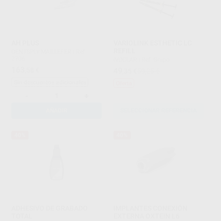
AH PLUS
VARIOLINK ESTHETIC LC
REFILL
DENTSPLY MAILLEFER
|
Ref.
2706
IVOCLAR
|
Ref. Grupo
163
,58
€
49
,35
€
59,25 €
Sin descuentos adicionales
Oferta
-
+
AÑADIR
SELECCIONAR REFERENCIA
40%
40%
ADHESIVO DE GRABADO
IMPLANTES CONEXIÓN
TOTAL
EXTERNA OXTEIN L6