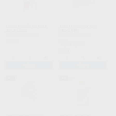
DESINFECCIÓN SISTEMA
ACIDO VERDE (3X3,5G)
ASPIRACIÓN
PROCLINIC
BESTDENT
|
Ref. 60160
PROCLINIC
|
Ref. 0179
37
Desde
,14
€
13
,62
€
28,66 €
Oferta
-
+
-
+
AÑADIR
AÑADIR
42%
33%