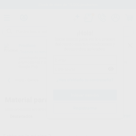
tos
Envíos gratuitos desde 110
¡Hola!
Inicia sesión para ver los precios
del carrito con tus condiciones y
Proclinic
descuentos aplicados.
¿Todavía no tienes nuestra App?
¡Descárgala para ser siempre el primero en conocer nuestras
promociones y descuentos! Disponible en Google Play o App Store.
Google Play
¿Has olvidado tu contraseña?
Inicio
/
Clínica
Material para clínicas dentales - 3
Registrarme
6635
productos encontrados
Filtrar