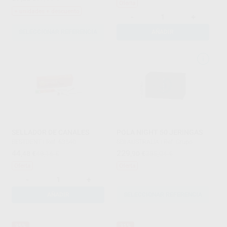
Oferta
+ unidades + descuento
-
+
SELECCIONAR REFERENCIA
AÑADIR
SELLADOR DE CANALES
POLA NIGHT 50 JERINGAS
BESTDENT
|
Ref. 63540
SDI AUSTRALIA
|
Ref. Grupo
44
229
,48
€
49,16 €
,90
€
295,04 €
Oferta
Oferta
-
+
AÑADIR
SELECCIONAR REFERENCIA
35%
31%