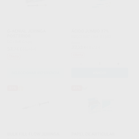
G-AENIAL JERINGA
ÁCIDO JUMBO 37%
POSTERIOR
PROCLINIC
|
Ref. 01583
GC
|
Ref. Grupo
Desde
32
,32
€
68,03 €
53
,74
€
85,15 €
Oferta
Oferta
-
+
SELECCIONAR REFERENCIA
AÑADIR
37%
47%
BULK FILL FLOW JERINGA
PAPEL DE ARTICULAR