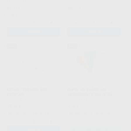
PROCLINIC EXPERT
|
Ref. 78555
BESTDENT
|
Ref. 30502
31
52
,12
€
48,94 €
,51
€
Oferta
-
+
-
+
AÑADIR
AÑADIR
36%
69%
KETAC CEM EASY MIX
PAPEL DE BANDEJAS
ESTUCHE
ABSORBENTE 28x18CM
SOLVENTUM
|
Ref. 4583
AKZENTA
|
Ref. Grupo
70
3
,39
€
109,65 €
,99
€
12,90 €
Sin descuentos adicionales
Sin descuentos adicionales
-
+
AÑADIR
SELECCIONAR REFERENCIA