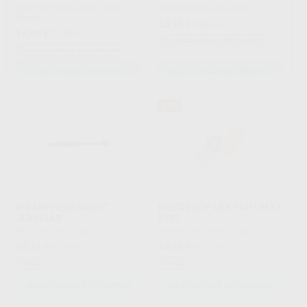
DENTSPLY MAILLEFER
|
Ref.
SOLVENTUM
|
Ref. Grupo
Grupo
35
,35
€
53,66 €
14
,95
€
21,13 €
Sin descuentos adicionales
Sin descuentos adicionales
SELECCIONAR REFERENCIA
SELECCIONAR REFERENCIA
31%
IPS EMPRESS DIRECT
DISCOS SOF-LEX POP ON XT
JERINGAS
2382
IVOCLAR
|
Ref. Grupo
SOLVENTUM
|
Ref. Grupo
69
44
,21
€
86,35 €
,45
€
64,33 €
Oferta
Oferta
SELECCIONAR REFERENCIA
SELECCIONAR REFERENCIA