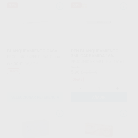
37%
53%
BLANQUEAMIENTO CASA
PEN BLANQUEAMIENTO
3ML CARBAMIDA 16%
PROCLINIC EXPERT
|
Ref. Grupo
PROCLINIC EXPERT
|
Ref. 15162
67
,00
€
106,87 €
Desde
5
Oferta
,96
€
12,54 €
Oferta
-
+
SELECCIONAR REFERENCIA
AÑADIR