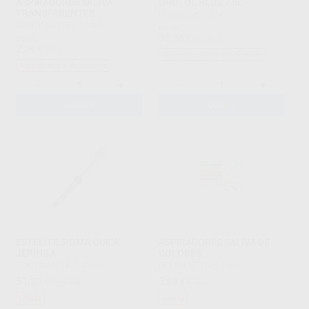
ASPIRADORES SALIVA
OROTOL PLUS 2,5L
TRANSPARENTES
DÜRR
|
Ref. 0204
BESTDENT
|
Ref. 35405
Desde
39
,55
€
58,90 €
Desde
2
,29
€
3,95 €
Sin descuentos adicionales
+ unidades + descuento
-
+
-
+
AÑADIR
AÑADIR
ESTELITE SIGMA QUICK
ASPIRADORES SALIVA DE
JERINGA
COLORES
TOKUYAMA
|
Ref. Grupo
BESTDENT
|
Ref. Grupo
51
3
,20
€
69,38 €
,94
€
4,36 €
Oferta
Oferta