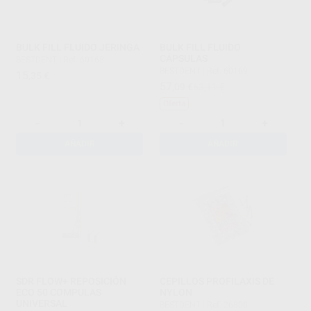
BULK FILL FLUIDO JERINGA
BULK FILL FLUIDO
CÁPSULAS
BESTDENT
|
Ref. 60168
BESTDENT
|
Ref. 60169
15
,35
€
57
,09
€
63,11 €
Oferta
-
+
-
+
AÑADIR
AÑADIR
SDR FLOW+ REPOSICIÓN
CEPILLOS PROFILAXIS DE
ECO 50 COMPULAS
NYLON
UNIVERSAL
BESTDENT
|
Ref. 26800