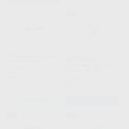
57%
PANAVIA V5 REPOSICIÓN
DETERGENTE
DESINFECTANTE
KURARAY
|
Ref. Grupo
INSTRUMENTOS 2% (5L.)
181
,70
€
200,82 €
PROCLINIC
|
Ref. 49891
Oferta
55
,09
€
128,19 €
Oferta
-
+
SELECCIONAR REFERENCIA
AÑADIR
37%
52%