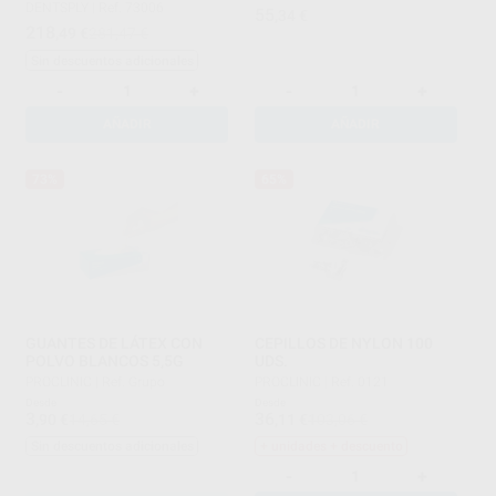
DENTSPLY
|
Ref. 73006
55
,34
€
218
,49
€
281,47 €
Sin descuentos adicionales
-
+
-
+
AÑADIR
AÑADIR
73%
65%
GUANTES DE LÁTEX CON
CEPILLOS DE NYLON 100
POLVO BLANCOS 5,5G
UDS.
PROCLINIC
|
Ref. Grupo
PROCLINIC
|
Ref. 0121
Desde
Desde
3
36
,90
€
14,65 €
,11
€
103,06 €
Sin descuentos adicionales
+ unidades + descuento
-
+