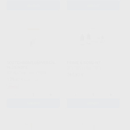
AÑADIR
AÑADIR
SCOTCHBOND UNIVERSAL
PRIME & BOND NT
PLUS BOTE
DENTSPLY
|
Ref. 3062
SOLVENTUM
|
Ref. 74978
265
,83
€
129
,42
€
136,23 €
Oferta
-
+
-
+
AÑADIR
AÑADIR