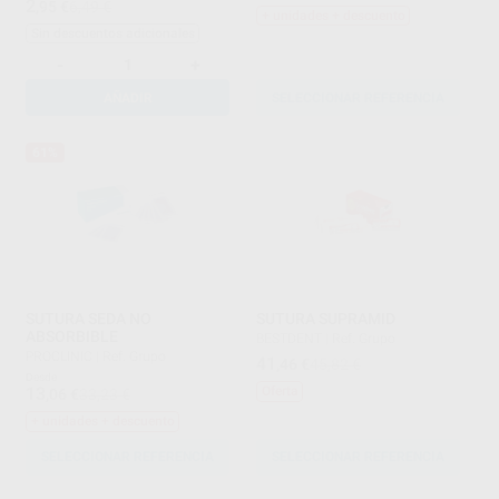
2
,95
€
6,49 €
+ unidades + descuento
Sin descuentos adicionales
-
+
AÑADIR
SELECCIONAR REFERENCIA
61%
SUTURA SEDA NO
SUTURA SUPRAMID
ABSORBIBLE
BESTDENT
|
Ref. Grupo
PROCLINIC
|
Ref. Grupo
41
,46
€
45,82 €
Desde
13
Oferta
,06
€
33,23 €
+ unidades + descuento
SELECCIONAR REFERENCIA
SELECCIONAR REFERENCIA