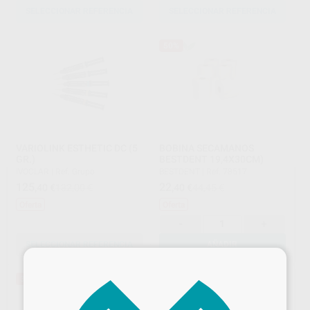
SELECCIONAR REFERENCIA
SELECCIONAR REFERENCIA
50%
VARIOLINK ESTHETIC DC (5
BOBINA SECAMANOS
GR.)
BESTDENT 19,4X30CM)
IVOCLAR
|
Ref. Grupo
BESTDENT
|
Ref. 78517
125
22
,40
€
132,00 €
,40
€
44,45 €
Oferta
Oferta
-
+
SELECCIONAR REFERENCIA
AÑADIR
×
31%
63%