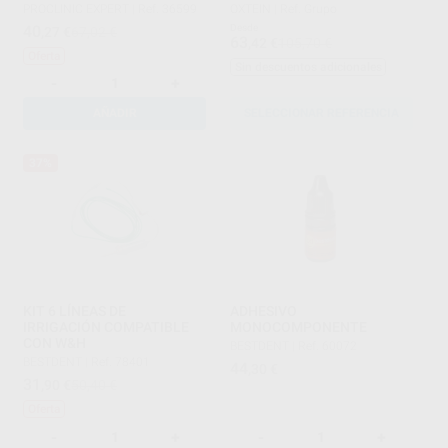
PROCLINIC EXPERT
|
Ref. 36599
OXTEIN
|
Ref. Grupo
40
Desde
,27
€
67,02 €
63
,42
€
105,70 €
Oferta
Sin descuentos adicionales
-
+
AÑADIR
SELECCIONAR REFERENCIA
37%
KIT 6 LÍNEAS DE
ADHESIVO
IRRIGACIÓN COMPATIBLE
MONOCOMPONENTE
CON W&H
BESTDENT
|
Ref. 60072
BESTDENT
|
Ref. 78401
44
,30
€
31
,90
€
50,40 €
Oferta
-
+
-
+