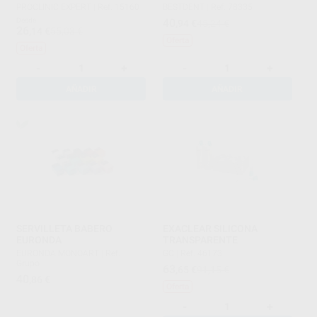
PROCLINIC EXPERT
|
Ref. 15160
BESTDENT
|
Ref. 78335
Desde
40
,94
€
45,24 €
26
,14
€
55,03 €
Oferta
Oferta
-
+
-
+
AÑADIR
AÑADIR
SERVILLETA BABERO
EXACLEAR SILICONA
EURONDA
TRANSPARENTE
EURONDA MONOART
|
Ref.
GC
|
Ref. 46173
Grupo
63
,65
€
91,15 €
40
,86
€
Oferta
-
+