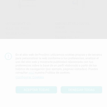
UFI GELSOFT SC
SERVILLETAS 2 CAPAS
30X30
VOCO
|
Ref. 48595
QUALQUE
|
Ref. 54600
87
,13
€
125,60 €
65
,88
€
109,24 €
Oferta
Oferta
-
+
-
+
En el sitio web de Proclinic utilizamos cookies propias y de terceros
AÑADIR
AÑADIR
para personalizar la web conforme a tus preferencias, analizar el
uso del sitio web y mostrarte publicidad relacionada con tus
preferencias sobre la base de un perfil elaborado a partir de tus
31%
36%
hábitos de navegación (por ejemplo, páginas visitadas). Puedes
consultar
aquí
nuestra Política de cookies.
Configurar Cookies
ACEPTAR TODAS
DENEGAR TODAS
G-CEM ONE SINGLE REFILL
FONDO DE CAVIDAD LC