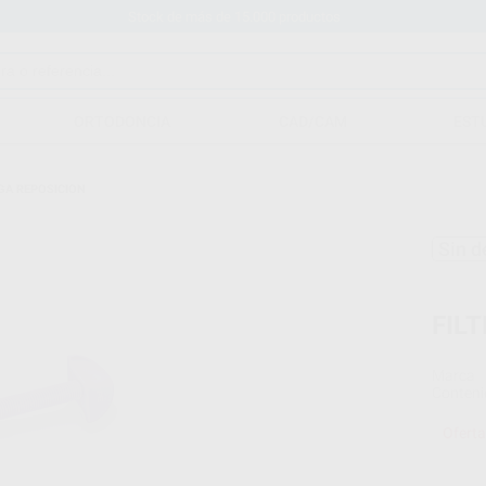
Stock de más de 15.000 productos
ORTODONCIA
CAD/CAM
EST
NGA REPOSICION
Sin d
FIL
Marca
Conteni
Oferta