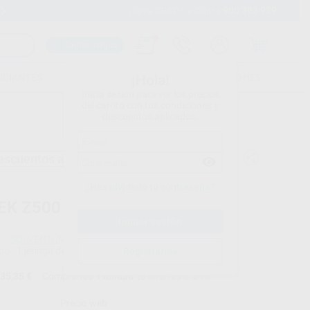
900 393 939
Envíos gratuitos desde 110€
Llama GRATIS a Clínica
Carrito mágico
UDIANTES
FOLLETOS
FORMACIONES
¡Hola!
Inicia sesión para ver los precios
del carrito con tus condiciones y
descuentos aplicados.
escuentos adicionales
¿Has olvidado tu contraseña?
TEK Z500 JERINGA REPOSICION
SOLVENTUM
do
1 jeringa de 3 g
Registrarme
35,35 €
Comprando
1 unidad
te ahorras el
34%
Precio web