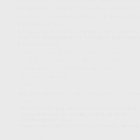
sensibilidad a la luz del equipo y su viscosidad, le asegura un
le ayudará en sus necesidades de restauración diaria de forma 
Simplemente duradero
Las restauraciones, tanto en anteriores como en posteriores
excelente fortaleza y resistencia a la abrasión en un test realiz
Simplemente bonito
Disponible en 8 tonalidades universales y 1 tono opaco, lo que l
Por supuesto, la apariencia de un diente natural debe mantener 
La composición del material basado en la nanotecnología de 3M 
a la fractura y el desgaste.
INDICACIONES
Filtek Z500 Restaurador Universal proporciona una restaur
indicaciones:
- Restauraciones directas anteriores y posteriores (incluyendo 
- Técnica de sándwich con ionómero de vidrio con resina
- Reconstrucción de muñones
- Restauraciones indirectas anteriores y posteriores, incluyendo i