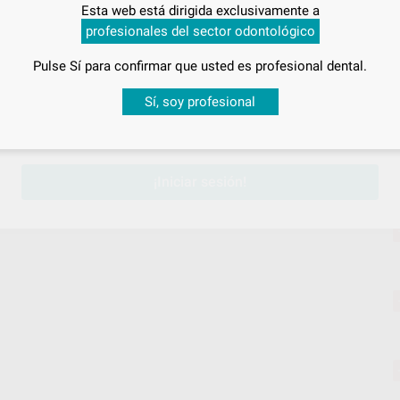
Esta web está dirigida exclusivamente a
profesionales del sector odontológico
Pulse Sí para confirmar que usted es profesional dental.
Desbloquea todas tus ventajas
Sí, soy profesional
sesión
para disfrutar de todos tus
descuentos y condiciones esp
¡Iniciar sesión!