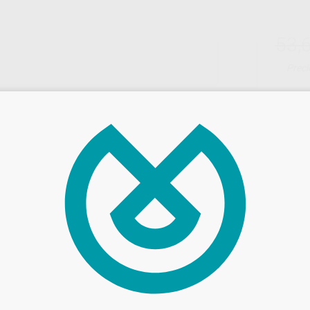
53,
Preci
Entrega en 24h