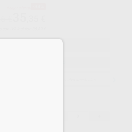
-34%
¡Mejor oferta!
35
,35
€
66 €
o con IVA incluido 38,89 €
×
ELEGIR MODELO
15 días para cambiar de opinión salvo anestesias
35,35 €
-34%
-
+