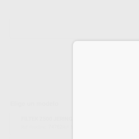
Envíos gratuitos desde 110€
Elige un modelo
FILTEK Z500 JERINGA COLOR A1
74762
8020A1
Ref. Proclinic
Ref. fabricante