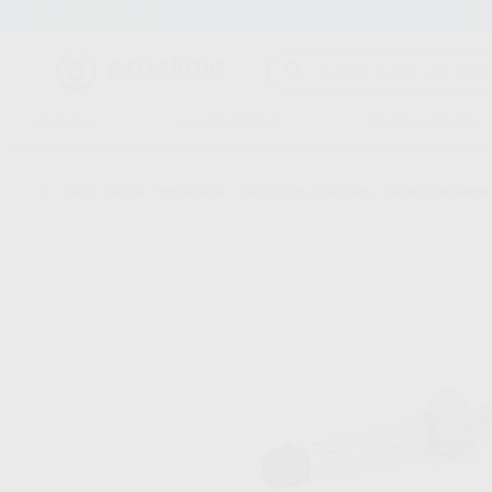
Entrega en 24h
15 días para cambiar de opinión
CLÍNICA
LABORATORIO
EQUIPAMIENTO
Inicio
/
Clínica
/
Restauración
/
Composites universales
/
FILTEK Z500 JERI