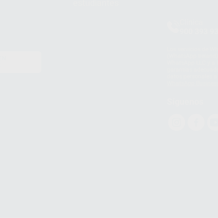
estudiantes
Clínica
900 393 9
Los servicios de W
(WhatsApp Ireland)
EN
WhatsApp LLC y a F
E
garantías adecuadas
datos personales a 
WhatsApp Busines
Síguenos