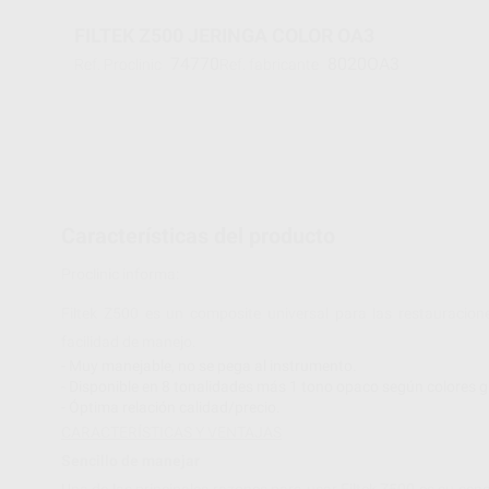
FILTEK Z500 JERINGA COLOR OA3
74770
8020OA3
Ref. Proclinic
Ref. fabricante
Características del producto
Proclinic informa:
Filtek Z500 es un composite universal para las restauracion
facilidad de manejo.
- Muy manejable, no se pega al instrumento.
- Disponible en 8 tonalidades más 1 tono opaco según colores gu
- Óptima relación calidad/precio.
CARACTERÍSTICAS Y VENTAJAS
Sencillo de manejar
Una de las principales razones para usar Filtek Z500 es su senci