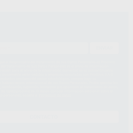
ENVIAR
ue el Responsable del tratamiento de sus Datos Personales es Proclinic
d del tratamiento de sus Datos Personales es el envío de información
imación para el envío de la información comercial es su consentimiento
s únicamente serán cedidos a empresas vinculadas con Proclinic S.A.U.
roductos similares del sector odontológico, siempre bajo su
 habrás cesión internacional de sus Datos Personales. Podrá ejercitar los
 rectificación, supresión, limitación y/o oposición al tratamiento de datos,
és de lopd@proclinic.es. Si desea conocer información adicional sobre el
os personales, acceda a:
Protección de datos
CONTACTO