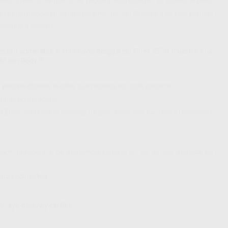
a fácil adaptación en cavidades y márgenes. Gracias a su fácil manejo
cómoda y sencilla.
 están sometidas a continuos desgastes. Filtek Z500 muestra una
ado con Body 3.
e permite obtener el color que necesita en cada paciente.
un brillo duradero.
ESPE, combina la sencillez de pulido con una exc elente resistencia
ación duradera y de apariencia natural en un amplio abanico de
caras oclusales)
nlays, onlays y carillas