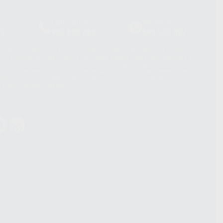
Laboratorio
Whatsapp
39
900 800 880
665 533 087
hatsApp Business son proporcionados por WhatsApp Ireland Limited
. La información que controla WhatsApp Ireland puede ser transferida a
acebook Inc.. Dicha Transferencia Internacional de Datos ofrece
 al basarse en la Cláusula Contractual Tipo para la transferencia de
terceros países. Puede ampliar la información en el siguiente enlace:
s Data Transfer Addendum
.