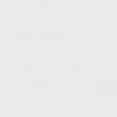
Productos relacionados
SOLVE
Ref. 7
FILTEK Z500 INTRO
JERINGAS (A2-A3-A3.5)
Kit 3 jeringas de 3 g (A2, A3, A3.5)
142
,88
€
-
+
AÑADIR