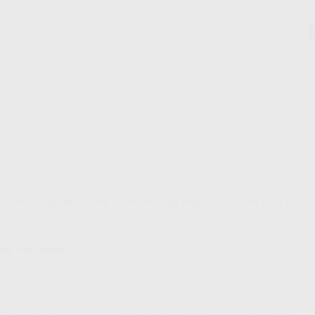
es cotidianas de la línea 'Z' de 3M Espe mejorando sobre todo la
ía Vita clásica.
llez. El hecho de que no se pegue al instrumento, su fluidez, la poca