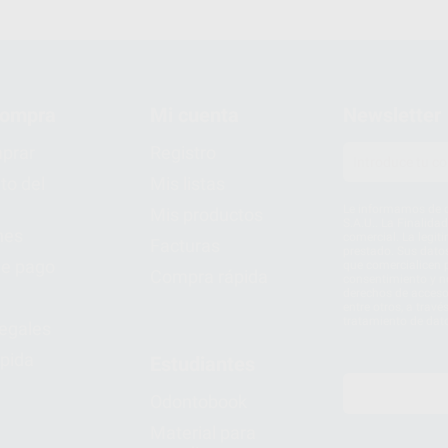
compra
Mi cuenta
Newsletter
prar
Registro
to del
Mis listas
Le informamos de q
Mis productos
S.A.U.. La Finalida
nes
comercial. La legit
Facturas
prestado. Sus dato
e pago
que comercialicen p
Compra rápida
consentimiento y no
derechos de acceso,
entre otros, a trav
tratamiento de dat
legales
pida
Estudiantes
Odontobook
Material para