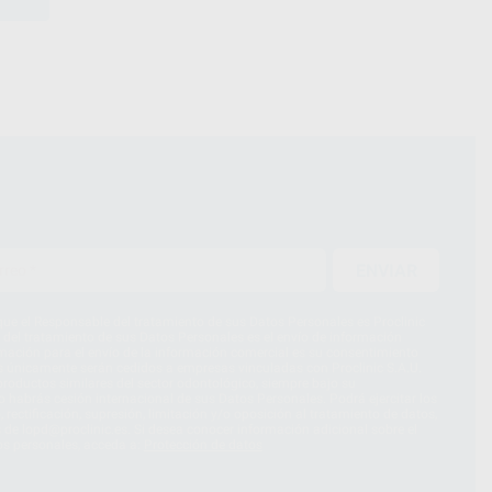
ENVIAR
ue el Responsable del tratamiento de sus Datos Personales es Proclinic
d del tratamiento de sus Datos Personales es el envío de información
imación para el envío de la información comercial es su consentimiento
s únicamente serán cedidos a empresas vinculadas con Proclinic S.A.U.
roductos similares del sector odontológico, siempre bajo su
 habrás cesión internacional de sus Datos Personales. Podrá ejercitar los
 rectificación, supresión, limitación y/o oposición al tratamiento de datos,
és de lopd@proclinic.es. Si desea conocer información adicional sobre el
os personales, acceda a:
Protección de datos