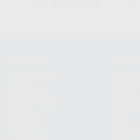
-
+
-
AÑADIR
Conócenos
Guía de 
¿Quiénes somos?
Cómo com
Nuestros
Seguimien
compromisos
pedido
Responsabilidad
Devolucio
Social Corporativa
Métodos d
Canal ético
Envío
Código ético
Símbolos 
Sostenibilidad
Compra rá