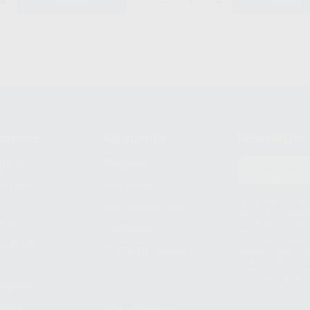
+
-
+
AÑADIR
AÑADIR
compra
Mi cuenta
Newsletter
prar
Registro
to del
Mis listas
Le informamos de q
Mis productos
S.A.U.. La Finalida
nes
comercial. La legit
Facturas
prestado. Sus dato
e pago
que comercialicen p
Compra rápida
consentimiento y no
derechos de acceso,
entre otros, a trav
tratamiento de dat
legales
pida