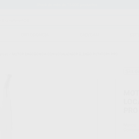
Stock de más de 15.000 productos
ORTODONCIA
CAD/CAM
EST
ápices
/
MOTOR ENDODONCIA CON LOCALIZADOR D_ENDO ROTATORY PRO
Sin d
MOT
LOC
PRO
Marca
Conteni