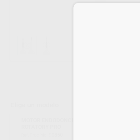
Envíos gratuitos desde 110€
Elige un modelo
MOTOR ENDODONCIA CON LOCALIZADOR D_
ROTATORY PRO
90850
Ref. Proclinic