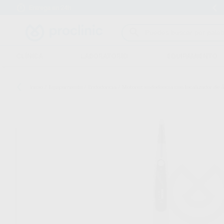
Entrega en 24h
15 días para cambiar de opinión
CLÍNICA
LABORATORIO
EQUIPAMIENTO
Inicio
/
Equipamiento
/
Endodoncia
/
Motores endodoncia con localizador de 