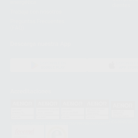
energética
dientes
Trabaja con nosotros
Preguntas Frecuentes
(FAQ)
Descarga nuestra App
DISPONIBLE EN
DISPONIBLE 
GOOGLE PLAY
APP STOR
Acreditaciones
HCO-0060/2023
GA-2008/0342
SST-0118/2023
ER-0120/1997
GS-0001/2017