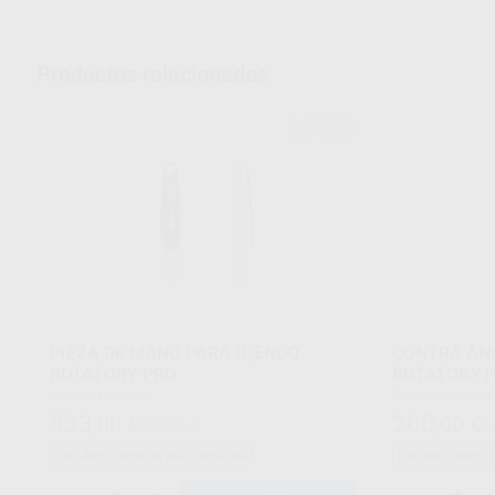
Productos relacionados
D_DEVICES
Ref. 99359
PIEZA DE MANO PARA D_ENDO
CONTRA ÁN
ROTATORY PRO
ROTATORY 
Envase 1 Unidad
Envase 1 Unidad
333
200
,00
€
,00
€
402,00 €
2
Sin descuentos adicionales
Sin descuento