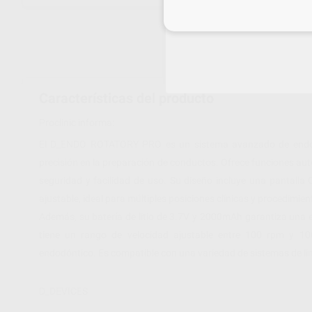
Inicia 
Características del producto
Proclinic informa:
El D_ENDO ROTATORY PRO es un sistema avanzado de endodon
precisión en la preparación de conductos. Ofrece funciones aut
seguridad y facilidad de uso. Su diseño incluye una pantalla
ajustable, ideal para múltiples posiciones clínicas y procedimien
Además, su batería de litio de 3.7V y 2000mAh garantiza una 
tiene un rango de velocidad ajustable entre 100 rpm y 100
endodóntico. Es compatible con una variedad de sistemas de lim
D_DEVICES