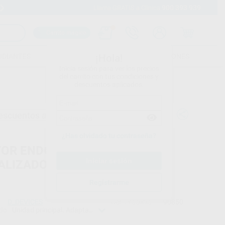
900 393 939
Envíos gratuitos desde 110€
Llama GRATIS a Clínica
Carrito mágico
UDIANTES
FOLLETOS
FORMACIONES
¡Hola!
Inicia sesión para ver los precios
del carrito con tus condiciones y
descuentos aplicados.
escuentos adicionales
¿Has olvidado tu contraseña?
OR ENDODONCIA CON
ALIZADOR D_ENDO ROTATORY
Registrarme
D_DEVICES
Ref. Proclinic
90850
do
Unidad principal.
Adaptador de alimentación.