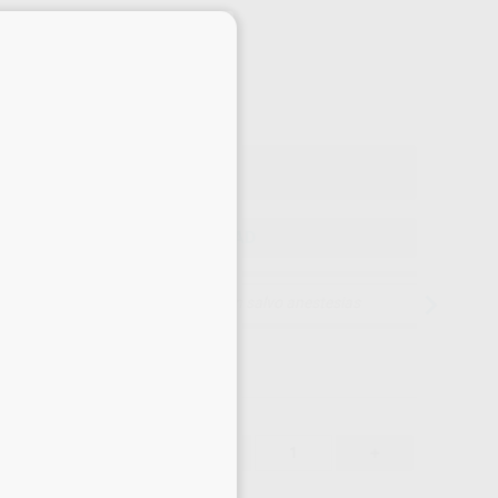
Precio web
×
1.937
,00
€
on IVA incluido 2.343,77 €
ELEGIR CANTIDAD
15 días para cambiar de opinión salvo anestesias
1.937,00 €
-
+