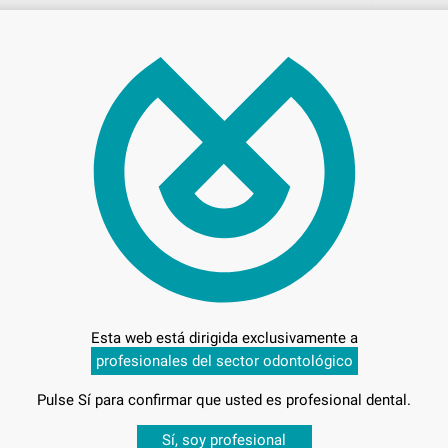
Precio c
Entrega en 24h
Esta web está dirigida exclusivamente a
profesionales del sector odontológico
ENDO
Pulse Sí para confirmar que usted es profesional dental.
Desbloquea todas tus ventajas
Sí, soy profesional