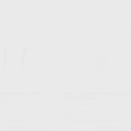
D_DEVICES
D_
Ref. 99360
Re
GULO PARA D_ENDO
BASE DE CARGA PARA D_ENDO
PRO
ROTATORY PRO
Envase 1 Unidad
83
,00
€
41,00 €
101,00 €
s adicionales
Sin descuentos adicionales