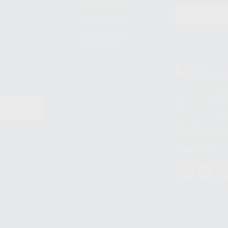
Estudiantes
Odontobook
Material para
estudiantes
Clínica
900 393 9
Los servicios de W
(WhatsApp Ireland)
EN
WhatsApp LLC y a F
E
garantías adecuadas
datos personales a 
WhatsApp Busines
Síguenos