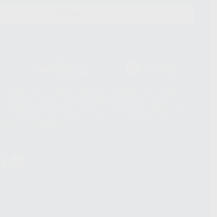
CONTACTO
Laboratorio
Whatsapp
39
900 800 880
665 533 087
hatsApp Business son proporcionados por WhatsApp Ireland Limited
. La información que controla WhatsApp Ireland puede ser transferida a
acebook Inc.. Dicha Transferencia Internacional de Datos ofrece
 al basarse en la Cláusula Contractual Tipo para la transferencia de
terceros países. Puede ampliar la información en el siguiente enlace:
s Data Transfer Addendum
.