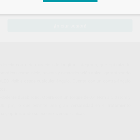
sesión
para disfrutar de todos tus
descuentos y condiciones esp
¡Iniciar sesión!
cia con determinación de longitud integrada, que optimiza la
omáticas como inicio, reversa y desaceleración apical, garantizando
 OLED visible desde cualquier ángulo. Cuenta con un contra-ángulo
tos.
excelente durabilidad. Opera con un torque de 0.4 Ncm a 5.0 Ncm y
0 rpm, lo que permite una gran versatilidad en el tratamiento
as, optimizando su uso en diversas clínicas.