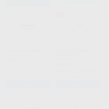
AÑADIR
SELECCIONAR REFERENCIA
37%
CALCICUR 3 JERINGAS
TOTALFILL BC SEALER
BIOCERÁMICO
VOCO
|
Ref. E190
FKG
|
Ref. 19136
118
,08
€
149
,38
€
236,60 €
Sin descuentos adicionales
-
+
-
+
AÑADIR
AÑADIR