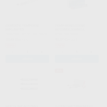
CEMENTO TEMPORAL
TEMP BOND CLEAR
IMPLANTES
AUTOMIX JERINGA
PROCLINIC EXPERT
|
Ref. 78576
KERR
|
Ref. 59480
33
42
,68
€
53,72 €
,27
€
84,00 €
Oferta
Oferta
-
+
-
+
AÑADIR
AÑADIR
31%
MULTILINK AUTOMIX
G-CEM ONE TWIN REFILL