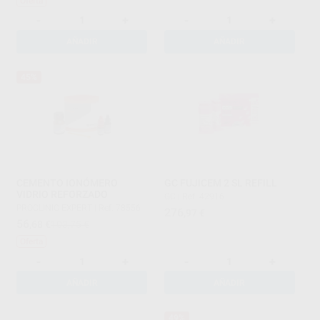
Oferta
-
+
-
+
AÑADIR
AÑADIR
45%
CEMENTO IONÓMERO
GC FUJICEM 2 SL REFILL
VIDRIO REFORZADO
GC
|
Ref. 42916
PROCLINIC EXPERT
|
Ref. 78556
276
,97
€
56
,68
€
103,75 €
Oferta
-
+
-
+
AÑADIR
AÑADIR
49%