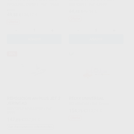
PROCLINIC EXPERT
|
Ref. 78550
BESTDENT
|
Ref. 63540
Desde
44
,48
€
49,16 €
49
,58
€
104,37 €
Oferta
Oferta
-
+
-
+
AÑADIR
AÑADIR
35%
REPOSICIÓN AH PLUS JET 2
RELYX UNIVERSAL
JERINGAS
SOLVENTUM
|
Ref. Grupo
DENTSPLY MAILLEFER
|
Ref.
154
,75
€
210,76 €
0995
Oferta
147
,88
€
227,86 €
Sin descuentos adicionales