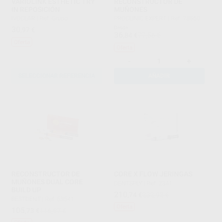
VARIOLINK ESTHETIC TRY
RECONSTRUCTOR DE
IN REPOSICIÓN
MUÑONES
IVOCLAR
|
Ref. Grupo
PROCLINIC EXPERT
|
Ref. 78560
30
Desde
,97
€
36
,84
€
77,56 €
Oferta
Oferta
-
+
SELECCIONAR REFERENCIA
AÑADIR
RECONSTRUCTOR DE
CORE X FLOW JERINGAS
MUÑONES DUAL CORE
DENTSPLY
|
Ref. 2341
BUILD UP
210
,74
€
232,92 €
BESTDENT
|
Ref. 63541
Oferta
105
,73
€
116,87 €