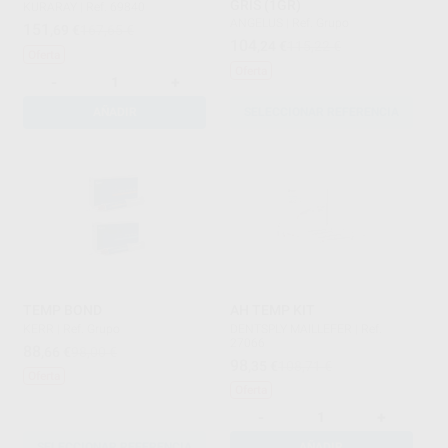
GRIS (1GR)
KURARAY
|
Ref. 69840
ANGELUS
|
Ref. Grupo
151
,69
€
167,65 €
104
,24
€
115,22 €
Oferta
Oferta
-
+
AÑADIR
SELECCIONAR REFERENCIA
TEMP BOND
AH TEMP KIT
KERR
|
Ref. Grupo
DENTSPLY MAILLEFER
|
Ref.
27066
88
,66
€
98,00 €
98
,35
€
108,71 €
Oferta
Oferta
-
+
SELECCIONAR REFERENCIA
AÑADIR