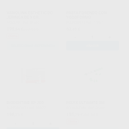
VARIOLINK ESTHETIC DC
PASTA FORENDO CON
JERINGA DE 9 GR.
YODOFORMO
IVOCLAR
|
Ref. Grupo
PULPDENT
|
Ref. 77967
199
63
,64
€
233,50 €
,49
€
Oferta
-
+
SELECCIONAR REFERENCIA
AÑADIR
BIODENTINE XP 200
RELYX ULTIMATE 3M
SEPTODONT
|
Ref. 89022
SOLVENTUM
|
Ref. Grupo
198
195
,71
€
,79
€
266,64 €
Oferta
-
+