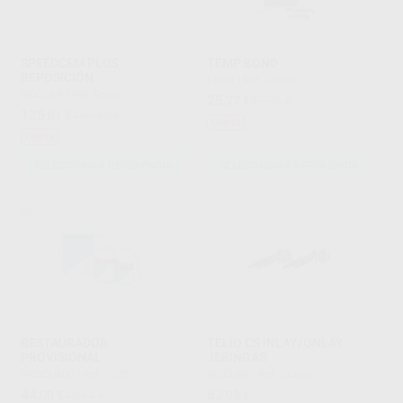
SPEEDCEM PLUS
TEMP BOND
REPOSICIÓN
KERR
|
Ref. Grupo
IVOCLAR
|
Ref. Grupo
25
,77
€
47,96 €
125
,81
€
149,50 €
Oferta
Oferta
SELECCIONAR REFERENCIA
SELECCIONAR REFERENCIA
RESTAURADOR
TELIO CS INLAY/ONLAY
PROVISIONAL
JERINGAS
PROCLINIC
|
Ref. 7828
IVOCLAR
|
Ref. Grupo
44
62
,00
€
48,64 €
,08
€