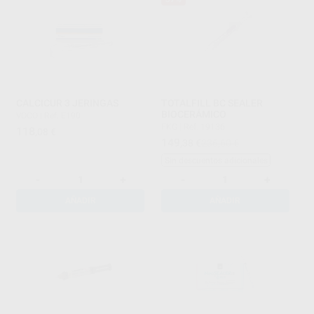
CALCICUR 3 JERINGAS
TOTALFILL BC SEALER
BIOCERÁMICO
VOCO
|
Ref. E190
FKG
|
Ref. 19136
118
,08
€
149
,38
€
236,60 €
Sin descuentos adicionales
-
+
-
+
AÑADIR
AÑADIR