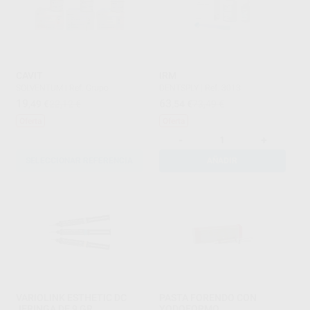
CAVIT
IRM
SOLVENTUM
|
Ref. Grupo
DENTSPLY
|
Ref. 3013
19
63
,49
€
22,12 €
,54
€
73,49 €
Oferta
Oferta
-
+
SELECCIONAR REFERENCIA
AÑADIR
VARIOLINK ESTHETIC DC
PASTA FORENDO CON
JERINGA DE 9 GR.
YODOFORMO