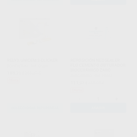
RELYX UNICEM 2 CLICKER
REPOSICIÓN NEOSEALER
FLO CEMENTO OBTURADOR
SOLVENTUM
|
Ref. Grupo
BIOCERÁMICO ZARC
189
,71
€
258,37 €
ZARC4ENDO
|
Ref. 19464
Oferta
111
,97
€
148,05 €
Oferta
-
+
SELECCIONAR REFERENCIA
AÑADIR