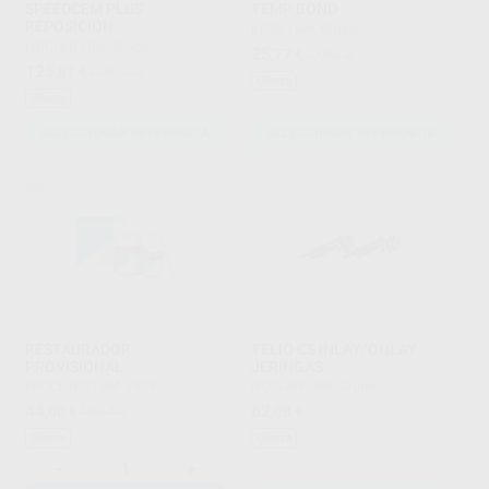
SPEEDCEM PLUS
TEMP BOND
REPOSICIÓN
KERR
|
Ref. Grupo
IVOCLAR
|
Ref. Grupo
25
,77
€
47,96 €
125
,81
€
149,50 €
Oferta
Oferta
SELECCIONAR REFERENCIA
SELECCIONAR REFERENCIA
RESTAURADOR
TELIO CS INLAY/ONLAY
PROVISIONAL
JERINGAS
PROCLINIC
|
Ref. 7828
IVOCLAR
|
Ref. Grupo
44
62
,00
€
48,64 €
,08
€
Oferta
Oferta
-
+