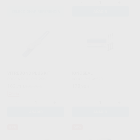
-
+
SELECCIONAR REFERENCIA
AÑADIR
VITREBOND PLUS KIT
IONOSEAL
SOLVENTUM
|
Ref. 2588
VOCO
|
Ref. 48523
163
170
,71
€
193,86 €
,90
€
Oferta
-
+
-
+
AÑADIR
AÑADIR
37%
50%