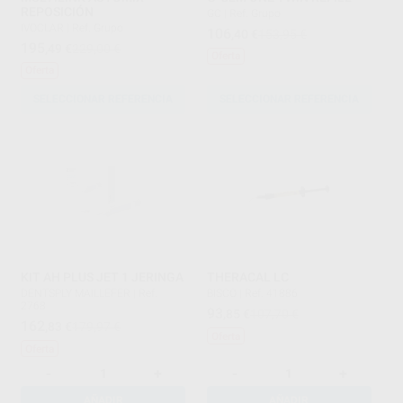
REPOSICIÓN
GC
|
Ref. Grupo
IVOCLAR
|
Ref. Grupo
106
,40
€
153,95 €
195
,49
€
229,00 €
Oferta
Oferta
SELECCIONAR REFERENCIA
SELECCIONAR REFERENCIA
KIT AH PLUS JET 1 JERINGA
THERACAL LC
DENTSPLY MAILLEFER
|
Ref.
BISCO
|
Ref. 41886
2768
93
,85
€
107,70 €
162
,83
€
179,97 €
Oferta
Oferta
-
+
-
+
AÑADIR
AÑADIR