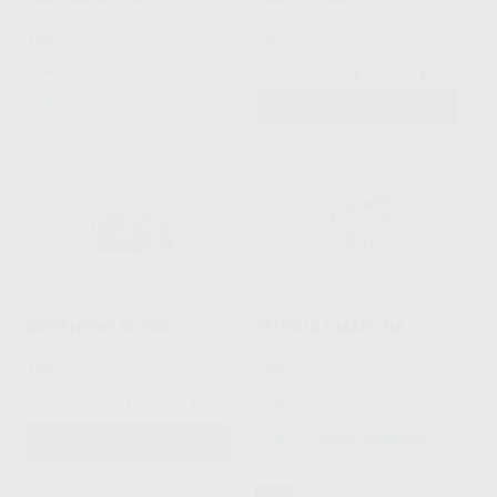
IVOCLAR
|
Ref. Grupo
PULPDENT
|
Ref. 77967
199
63
,64
€
233,50 €
,49
€
Oferta
-
+
SELECCIONAR REFERENCIA
AÑADIR
BIODENTINE XP 200
RELYX ULTIMATE 3M
SEPTODONT
|
Ref. 89022
SOLVENTUM
|
Ref. Grupo
198
195
,71
€
,79
€
266,64 €
Oferta
-
+
AÑADIR
SELECCIONAR REFERENCIA
37%