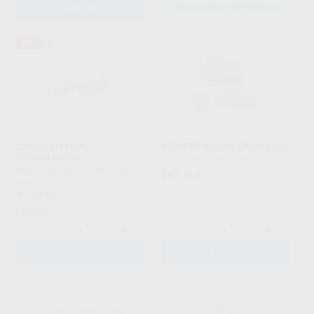
AÑADIR
SELECCIONAR REFERENCIA
53%
CEMENTO MTA
BIODENTINE (15 CÁPSULAS)
BIOCERÁMICO
SEPTODONT
|
Ref. 19062
PROCLINIC EXPERT
|
Ref. 78551
267
,26
€
Desde
41
,70
€
87,78 €
Oferta
-
+
-
+
AÑADIR
AÑADIR