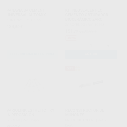
PANAVIA SA CEMENT
KIT NEOSEALER FLO
UNIVERSAL AUTOMIX
CEMENTO OBTURADOR
BIOCERÁMICO ZARC
KURARAY
|
Ref. Grupo
ZARC4ENDO
|
Ref. 19463
134
,50
€
151
,79
€
200,69 €
Oferta
-
+
SELECCIONAR REFERENCIA
AÑADIR
53%
VARIOLINK ESTHETIC TRY
RECONSTRUCTOR DE
IN REPOSICIÓN
MUÑONES
IVOCLAR
|
Ref. Grupo
PROCLINIC EXPERT
|
Ref. 78560
30
Desde
,97
€