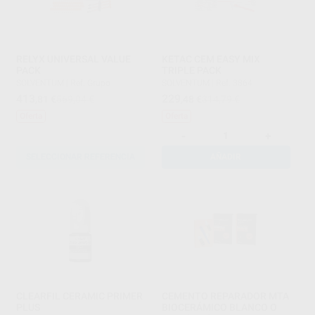
RELYX UNIVERSAL VALUE
KETAC CEM EASY MIX
PACK
TRIPLE PACK
SOLVENTUM
|
Ref. Grupo
SOLVENTUM
|
Ref. 3864
413
229
,81
€
569,04 €
,48
€
314,79 €
Oferta
Oferta
-
+
SELECCIONAR REFERENCIA
AÑADIR
CLEARFIL CERAMIC PRIMER
CEMENTO REPARADOR MTA
PLUS
BIOCERÁMICO BLANCO O