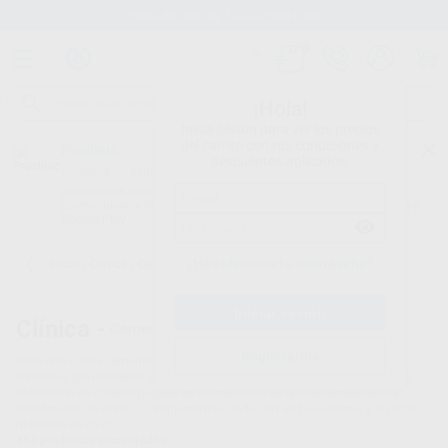
Envíos gratuitos desde 110€
¡Hola!
Inicia sesión para ver los precios
del carrito con tus condiciones y
Proclinic
descuentos aplicados.
¿Todavía no tienes nuestra App?
¡Descárgala para ser siempre el primero en conocer nuestras
promociones y descuentos! Disponible en Google Play o App Store.
Google Play
¿Has olvidado tu contraseña?
Inicio
/
Clínica
/
Cementos
Clínica -
Cementos dentales
Registrarme
Para una buena cementación es imprescindible contar con los mejores
cementos provisionales y definitivos, ya bien sea para fondos de cavidad,
obturación de canales,pegado de carillas o los de resina, carboxilatos e
inonómeros de vidrio… Compleméntalo todo con un buen barniz y el mejor
hidróxido de calcio.
483
productos encontrados