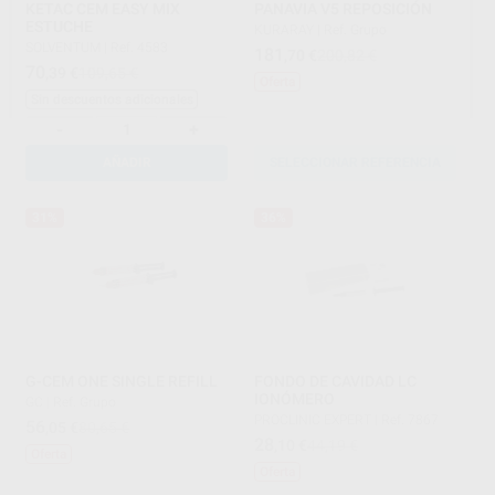
KETAC CEM EASY MIX
PANAVIA V5 REPOSICIÓN
ESTUCHE
KURARAY
|
Ref. Grupo
SOLVENTUM
|
Ref. 4583
181
,70
€
200,82 €
70
,39
€
109,65 €
Oferta
Sin descuentos adicionales
-
+
AÑADIR
SELECCIONAR REFERENCIA
31%
36%
G-CEM ONE SINGLE REFILL
FONDO DE CAVIDAD LC
IONÓMERO
GC
|
Ref. Grupo
PROCLINIC EXPERT
|
Ref. 7867
56
,05
€
80,65 €
28
,10
€
44,19 €
Oferta
Oferta