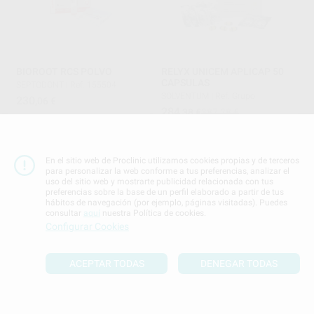
BIOROOT RCS POLVO
RELYX UNICEM APLICAP 50
CAPSULAS
SEPTODONT
|
Ref. 155504
SOLVENTUM
|
Ref. Grupo
230
,06
€
284
,38
€
387,28 €
-
+
Oferta
AÑADIR
SELECCIONAR REFERENCIA
En el sitio web de Proclinic utilizamos cookies propias y de terceros
para personalizar la web conforme a tus preferencias, analizar el
uso del sitio web y mostrarte publicidad relacionada con tus
preferencias sobre la base de un perfil elaborado a partir de tus
hábitos de navegación (por ejemplo, páginas visitadas). Puedes
consultar
aquí
nuestra Política de cookies.
Configurar Cookies
ACEPTAR TODAS
DENEGAR TODAS
CEMENTO OBTURADOR
DYCAL DENTINA/IVORY
BIOCERÁMICO BIO-C
DENTSPLY
|
Ref. Grupo
SEALER