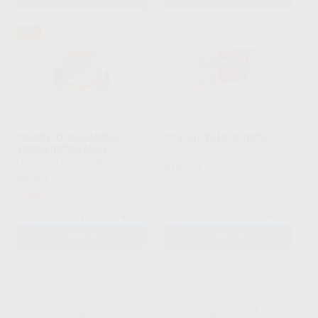
45%
CEMENTO IONÓMERO
GC FUJICEM 2 SL REFILL
VIDRIO REFORZADO
GC
|
Ref. 42916
PROCLINIC EXPERT
|
Ref. 78556
276
,97
€
56
,68
€
103,75 €
Oferta
-
+
-
+
AÑADIR
AÑADIR