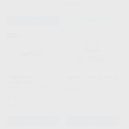
Oferta
Oferta
-
+
AÑADIR
SELECCIONAR REFERENCIA
53%
CEMENTO MTA
BIODENTINE (15 CÁPSULAS)
BIOCERÁMICO
SEPTODONT
|
Ref. 19062
PROCLINIC EXPERT
|
Ref. 78551
267
,26
€
Desde
41
,70
€
87,78 €
Oferta
-
+
-
+
AÑADIR
AÑADIR