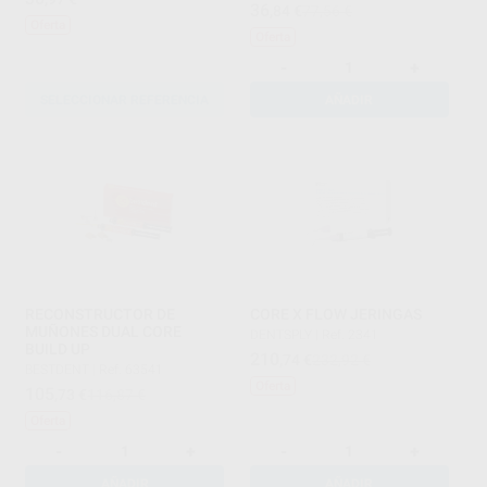
36
,84
€
77,56 €
Oferta
Oferta
-
+
SELECCIONAR REFERENCIA
AÑADIR
RECONSTRUCTOR DE
CORE X FLOW JERINGAS
MUÑONES DUAL CORE
DENTSPLY
|
Ref. 2341
BUILD UP
210
,74
€
232,92 €
BESTDENT
|
Ref. 63541
Oferta
105
,73
€
116,87 €
Oferta
-
+
-
+
AÑADIR
AÑADIR