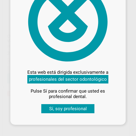
CEMENTO IONÓMERO DE
IONÓMERO DE VIDRIO TIPO
VIDRIO
I
PROCLINIC EXPERT
|
Ref. 78555
BESTDENT
|
Ref. 30502
31
52
,12
€
48,94 €
,51
€
Desbloquea todas tus ventajas
Oferta
Inicia sesión
para disfrutar de todos
-
+
-
+
Esta web está dirigida exclusivamente a
tus
descuentos y condiciones
AÑADIR
AÑADIR
profesionales del sector odontológico
especiales
Pulse Sí para confirmar que usted es
36%
¡Iniciar sesión!
profesional dental.
Sí, soy profesional