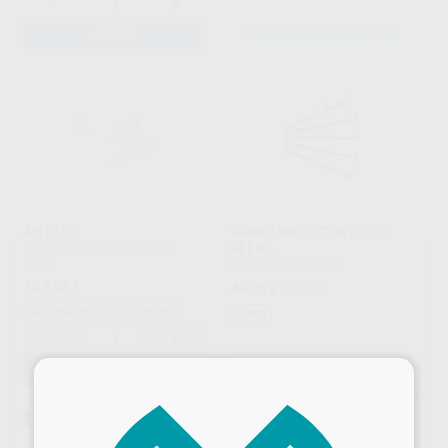
-
+
AÑADIR
SELECCIONAR REFERENCIA
AH PLUS
VARIOLINK ESTHETIC LC
REFILL
DENTSPLY MAILLEFER
|
Ref.
2706
IVOCLAR
|
Ref. Grupo
163
,58
€
49
,35
€
59,25 €
Sin descuentos adicionales
Oferta
-
+
AÑADIR
SELECCIONAR REFERENCIA
×
36%