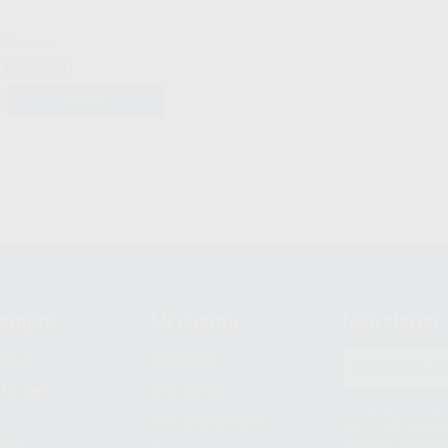
.350,00 €
adicionales
AÑADIR
compra
Mi cuenta
Newsletter
prar
Registro
to del
Mis listas
Le informamos de q
Mis productos
S.A.U.. La Finalida
nes
comercial. La legit