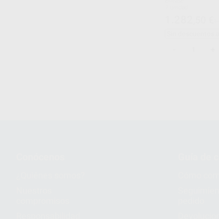
Envase
1 unidad
1.282
,50
€
1
Sin descuentos 
-
+
1
Conócenos
Guía de 
¿Quiénes somos?
Cómo com
Nuestros
Seguimien
compromisos
pedido
Responsabilidad
Devolucio