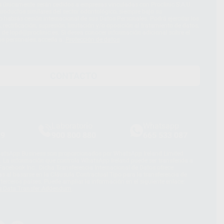
s únicamente serán cedidos a empresas vinculadas con Proclinic S.A.U.
roductos similares del sector odontológico, siempre bajo su
 habrás cesión internacional de sus Datos Personales. Podrá ejercitar los
 rectificación, supresión, limitación y/o oposición al tratamiento de datos,
és de lopd@proclinic.es. Si desea conocer información adicional sobre el
os personales, acceda a:
Protección de datos
CONTACTO
Laboratorio
Whatsapp
39
900 800 880
665 533 087
hatsApp Business son proporcionados por WhatsApp Ireland Limited
. La información que controla WhatsApp Ireland puede ser transferida a
acebook Inc.. Dicha Transferencia Internacional de Datos ofrece
 al basarse en la Cláusula Contractual Tipo para la transferencia de
terceros países. Puede ampliar la información en el siguiente enlace:
s Data Transfer Addendum
.