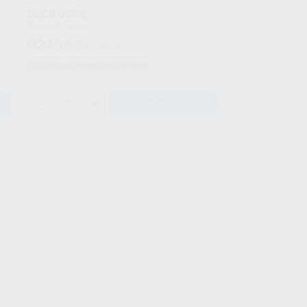
DOCK USB2
Envase 1 unidad
924
,16
€
972,80 €
Sin descuentos adicionales
-
+
AÑADIR