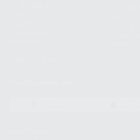
Social Corporativa
Métodos d
Canal ético
Envío
Código ético
Símbolos 
Sostenibilidad
Compra rá
energética
dientes
Trabaja con nosotros
Preguntas Frecuentes
(FAQ)
Descarga nuestra App
DISPONIBLE EN
DISPONIBLE 
GOOGLE PLAY
APP STOR
Acreditaciones