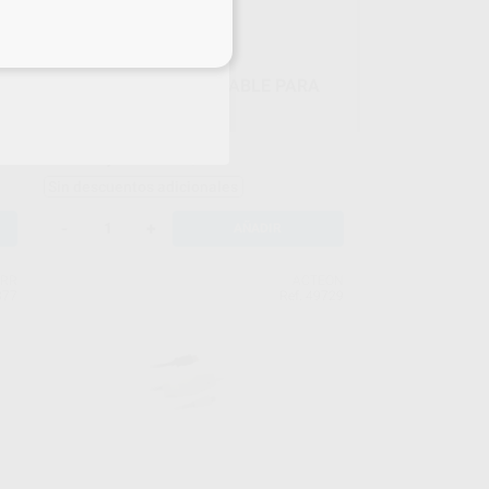
eciales
CABEZAL INTERCAMBIABLE PARA
VISTACAM IX PROOF
Envase 1 Unidad
1.320
,50
€
1.390,00 €
Sin descuentos adicionales
-
+
AÑADIR
RR
ACTEON
877
Ref. 49729