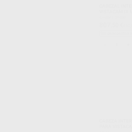
CABEZAL INT
VISTACAM IX
Envase 1 Unidad
807
,50
€
850,
Sin descuentos 
-
+
CABEZA INTE
PARA VISTACA