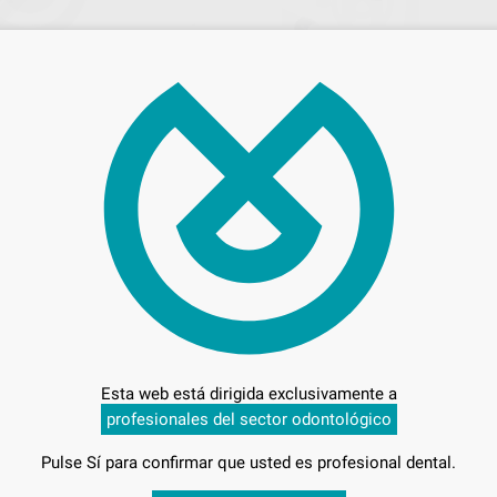
CTORA CAMARA 595
CABLE DE CONEXIÓN DE 2,5 M PAR
VISTACAM IX
Envase 1 u. x 2,5 m.
313
,50
€
90 €
330,00 €
adicionales
Sin descuentos adicionales
-
+
AÑADIR
AÑADIR
ACTEON
ACT
Ref. 49712
Ref. 49
Esta web está dirigida exclusivamente a
profesionales del sector odontológico
Pulse Sí para confirmar que usted es profesional dental.