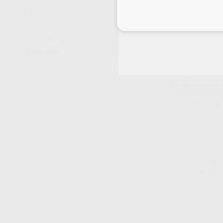
Inicia 
ACTEON
(4)
FUNDA PROTEC
DÜRR
(6)
DE MANO DE 
Ver más
Envase 1 unidad
265
,91
€
279,
Sin descuentos 
-
+