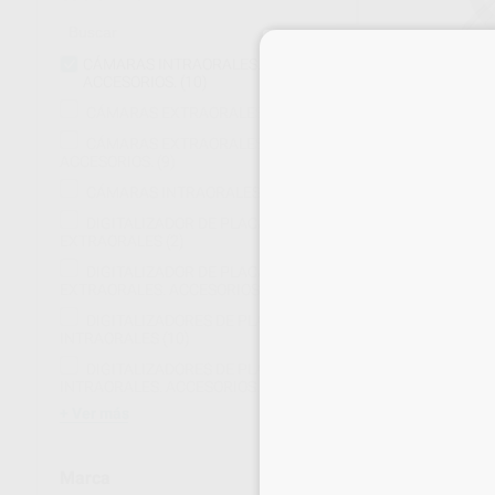
CÁMARAS INTRAORALES.
ACCESORIOS.
(10)
CÁMARAS EXTRAORALES
(4)
FUNDA PROTE
CÁMARAS EXTRAORALES.
(500)
ACCESORIOS.
(9)
Envase 1 unidad
CÁMARAS INTRAORALES
(8)
265
,91
€
279,
DIGITALIZADOR DE PLACAS
Sin descuentos 
EXTRAORALES
(2)
DIGITALIZADOR DE PLACAS
EXTRAORALES. ACCESORIOS.
(4)
-
+
DIGITALIZADORES DE PLACAS
INTRAORALES
(10)
DIGITALIZADORES DE PLACAS
INTRAORALES. ACCESORIOS.
(8)
Ver más
Marca