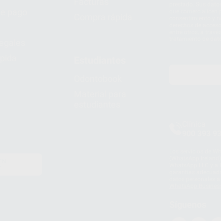
Facturas
prestado. Sus dato
e pago
que comercialicen p
Compra rápida
consentimiento y no
derechos de acceso,
entre otros, a trav
tratamiento de dat
legales
pida
Estudiantes
Odontobook
Material para
estudiantes
Clínica
900 393 9
Los servicios de W
(WhatsApp Ireland)
EN
WhatsApp LLC y a F
E
garantías adecuadas
datos personales a 
WhatsApp Busines
Síguenos