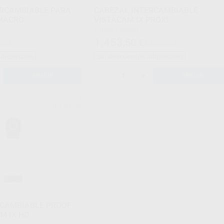
ERCAMBIABLE PARA
CABEZAL INTERCAMBIABLE
 MACRO
VISTACAM IX PROXI
Envase 1 Unidad
1.453
,50
€
00 €
1.530,00 €
adicionales
Sin descuentos adicionales
-
+
AÑADIR
AÑADIR
DÜRR
Ref. 08729
RCAMBIABLE PROOF
M IX HD