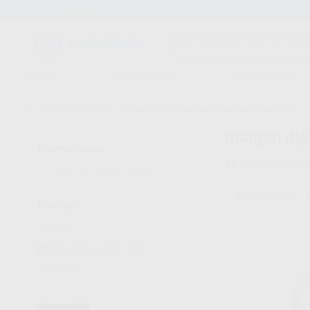
Entrega en 24h
15 días para cambiar de opinión
CLÍNICA
LABORATORIO
EQUIPAMIENTO
Inicio
/
Equipamiento
/
Imagen digital
/
Cámaras intraorales. accesorios.
Imagen digi
Promociones
10
productos enc
VER SOLO OFERTAS
(10)
IMAGEN DIGITAL
Familia
IMAGEN DIGITAL
(10)
Ver más
Subfamilia