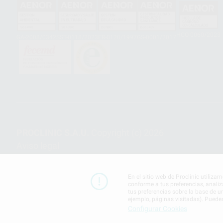
HCO-0060/2023
GA-2008/0342
SST-0118/2023
ER-0120/1997
GS-0001/2017
PROCLINIC S.A.U.
Copyright (c) 2026
Aviso legal
En el sitio web de Proclinic utiliza
conforme a tus preferencias, analiz
tus preferencias sobre la base de u
ejemplo, páginas visitadas). Puede
Configurar Cookies