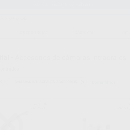
Stock de más de 15.000 productos
ORTODONCIA
CAD/CAM
EST
tal -
Accesorios de cámaras intraorales
ontrados
CÁMARAS INTRAORALES. ACCESORIOS.
Borrar filtros
ACTEON
DÜ
Ref. 49713
Ref. 21