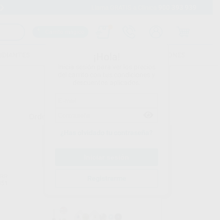
900 393 939
Envíos gratuitos desde 110€
Llama GRATIS a Clínica
Carrito mágico
UDIANTES
FOLLETOS
FORMACIONES
¡Hola!
Inicia sesión para ver los precios
del carrito con tus condiciones y
descuentos aplicados.
Ordenar por
¿Has olvidado tu contraseña?
RR
DÜRR
Registrarme
851
Ref. 02035