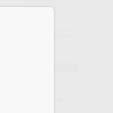
×
A
CAJA DE ALMACENAMIENTO PARA
LAS CABEZAS INTERCAMBIABLES
PARA VISTACAM IX
Envase 1 Unidad
46
,55
€
49,00 €
Sin descuentos adicionales
-
+
AÑADIR
EON
DÜRR
731
Ref. 89874