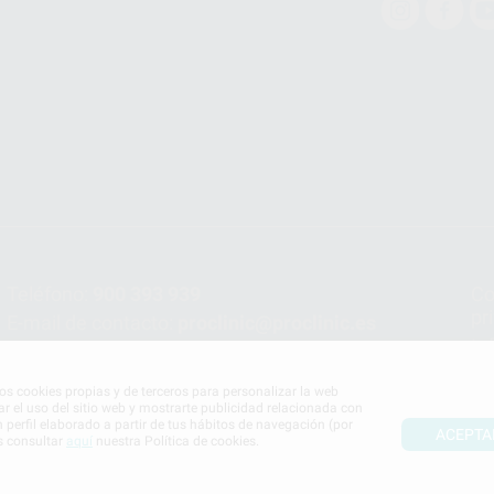
Teléfono:
900 393 939
Co
pr
E-mail de contacto:
proclinic@proclinic.es
In
Po
mos cookies propias y de terceros para personalizar la web
ar el uso del sitio web y mostrarte publicidad relacionada con
n perfil elaborado a partir de tus hábitos de navegación (por
ACEPTA
s consultar
aquí
nuestra Política de cookies.
S