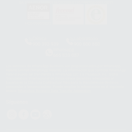
GA-2008/0342
SST-0118/2023
ER-0120/1997
GS-0001/2017
HCO-0060/2023
Clínica
Laboratorio
900 393 939
900 800 880
Whatsapp
665 533 087
Los servicios de WhatsApp Business son proporcionados por WhatsApp
Ireland Limited (WhatsApp Ireland). La información que controla WhatsApp
Ireland puede ser transferida a WhatsApp LLC y a Facebook Inc.. Dicha
Transferencia Internacional de Datos ofrece garantías adecuadas al
basarse en la Cláusula Contractual Tipo para la transferencia de datos
personales a terceros países. Puede ampliar la información en el siguiente
enlace:
WhatsApp Business Data Transfer Addendum
.
Síguenos