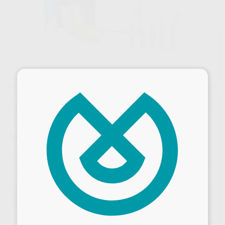
×
Sin descuentos adicionales
VELOCE UNIVERSIDADES GRUPO 2 CON LUZ
Marca
VELOCE
Contenido
TURBINA VELOCE ANDANTE CON LUZ
COPLAMIENTO VELOCE ANDANTE C/LUZ C/REG
Ref. Proclinic
E7881
Oferta
1.345,00 €
Comprando
1 unidad
te ahorras el
59%
Desbloquea todas tus ventajas
Precio web