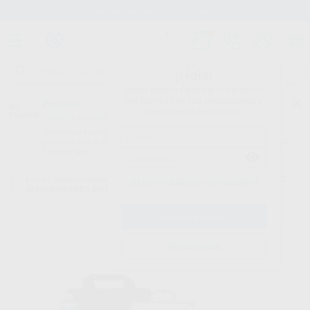
Stock de más de 15.000 productos
¡Hola!
Inicia sesión para ver los precios
del carrito con tus condiciones y
Proclinic
descuentos aplicados.
¿Todavía no tienes nuestra App?
¡Descárgala para ser siempre el primero en conocer nuestras
promociones y descuentos! Disponible en Google Play o App Store.
Google Play
Inicio
/
Equipamiento
/
Estudiantes
/
Universidades grupo 2
/
VELOCE
¿Has olvidado tu contraseña?
UNIVERSIDADES GRUPO 2 CON LUZ
Registrarme