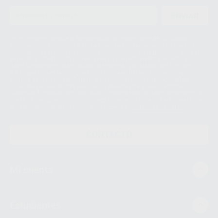
ENVIAR
Le informamos de que el Responsable del tratamiento de sus Datos
Personales es Proclinic S.A.U.. La Finalidad del tratamiento de sus Datos
Personales es el envío de información comercial. La legitimación para el
envío de la información comercial es su consentimiento prestado. Sus
datos únicamente serán cedidos a empresas vinculadas con Proclinic
S.A.U. que comercialicen productos similares del sector odontológico,
siempre bajo su consentimiento y no habrás cesión internacional de sus
Datos Personales. Podrá ejercitar los derechos de acceso, rectificación,
supresión, limitación y/o oposición al tratamiento de datos, entre otros, a
través de lopd@proclinic.es. Si desea conocer información adicional sobre
el tratamiento de datos personales, acceda a:
Protección de datos
CONTACTO
Mi cuenta
Estudiantes