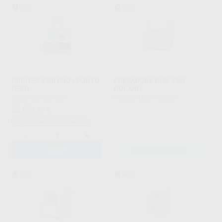
CORITEC 250I PRO+ PUNTO
FRESADORA DWX-43W
CERO
ROLAND
IMES
|
Ref. H104967
ROLAND
|
Ref. H400001
38.661
,54
€
Sin descuentos adicionales
-
+
AÑADIR
SOLICITAR OFERTA