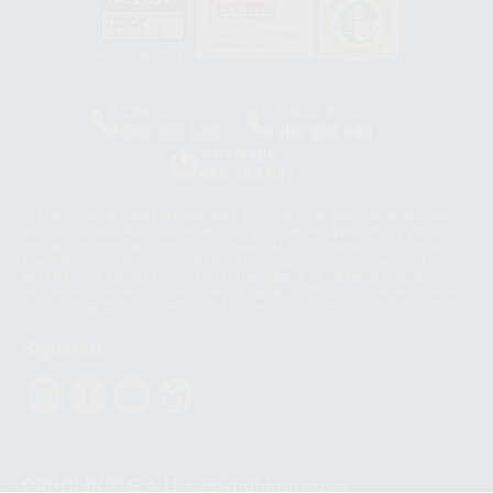
HCO-0060/2023
Clínica
Laboratorio
900 393 939
900 800 880
Whatsapp
665 533 087
Los servicios de WhatsApp Business son proporcionados por WhatsApp
Ireland Limited (WhatsApp Ireland). La información que controla WhatsApp
Ireland puede ser transferida a WhatsApp LLC y a Facebook Inc.. Dicha
Transferencia Internacional de Datos ofrece garantías adecuadas al
basarse en la Cláusula Contractual Tipo para la transferencia de datos
personales a terceros países. Puede ampliar la información en el siguiente
enlace:
WhatsApp Business Data Transfer Addendum
.
Síguenos
PROCLINIC S.A.U.
Copyright (c) 2026