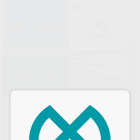
FRESADORA VHF CAM K5 5
EJES
VHF
|
Ref. H102849
26.900
,00
€
Sin descuentos adicionales
SOLICITAR OFERTA
×