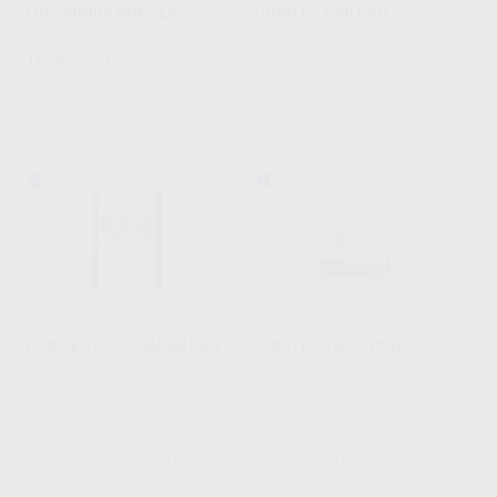
FRESADORA VHF - E4
CORITEC 650I PRO
VHF
|
Ref. H104357
IMES
|
Ref. H17299
18.500
,00
€
Sin descuentos adicionales
SOLICITAR OFERTA
SOLICITAR OFERTA
CORITEC 650I LOADER PRO
CORITEC 350I X PRO
IMES
|
Ref. H17300
IMES
|
Ref. H104484
72.540
,74
€
Sin descuentos adicionales
SOLICITAR OFERTA
SOLICITAR OFERTA