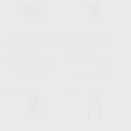
CORITEC 350I LOADER PRO
FRESADORA VHF - E3
ION
VHF
|
Ref. H104403
IMES
|
Ref. H104499
16.500
,00
€
67.169
,12
€
Sin descuentos adicionales
Sin descuentos adicionales
SOLICITAR OFERTA
SOLICITAR OFERTA