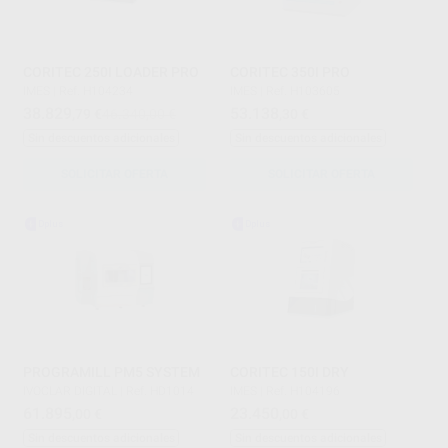
CORITEC 250I LOADER PRO
CORITEC 350I PRO
IMES
|
Ref. H104234
IMES
|
Ref. H103605
38.829
53.138
,79
€
46.340,00 €
,30
€
Sin descuentos adicionales
Sin descuentos adicionales
SOLICITAR OFERTA
SOLICITAR OFERTA
PROGRAMILL PM5 SYSTEM
CORITEC 150I DRY
IVOCLAR DIGITAL
|
Ref. HD1014
IMES
|
Ref. H104196
61.895
23.450
,00
€
,00
€
Sin descuentos adicionales
Sin descuentos adicionales