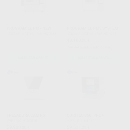
PROGRAMILL PM7 NEW
PROGRAMILL PM3 SYSTEM
IVOCLAR DIGITAL
|
Ref. HD1088
IVOCLAR DIGITAL
|
Ref. HD1012
43.160
,00
€
Sin descuentos adicionales
SOLICITAR OFERTA
SOLICITAR OFERTA
FRESADORA CAM R5
CORITEC 350I PRO+
VHF
|
Ref. H102875
IMES
|
Ref. H103607
59.900
59.521
,00
€
,28
€