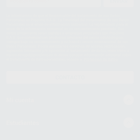
ENVIAR
Le informamos de que el Responsable del tratamiento de sus Datos
Personales es Proclinic S.A.U.. La Finalidad del tratamiento de sus Datos
Personales es el envío de información comercial. La legitimación para el
envío de la información comercial es su consentimiento prestado. Sus
datos únicamente serán cedidos a empresas vinculadas con Proclinic
S.A.U. que comercialicen productos similares del sector odontológico,
siempre bajo su consentimiento y no habrás cesión internacional de sus
Datos Personales. Podrá ejercitar los derechos de acceso, rectificación,
supresión, limitación y/o oposición al tratamiento de datos, entre otros, a
través de lopd@proclinic.es. Si desea conocer información adicional sobre
el tratamiento de datos personales, acceda a:
Protección de datos
CONTACTO
Mi cuenta
Estudiantes