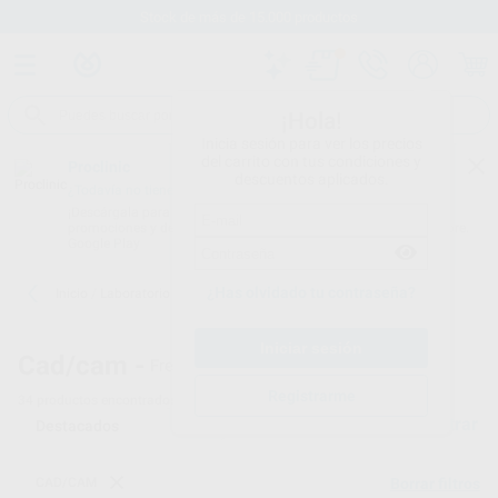
Stock de más de 15.000 productos
¡Hola!
Inicia sesión para ver los precios
del carrito con tus condiciones y
Proclinic
descuentos aplicados.
¿Todavía no tienes nuestra App?
¡Descárgala para ser siempre el primero en conocer nuestras
promociones y descuentos! Disponible en Google Play o App Store.
Google Play
¿Has olvidado tu contraseña?
Inicio
/
Laboratorio
/
Cad/cam
/
Fresadoras cad/cam
Cad/cam -
Fresadoras dentales
Registrarme
34
productos encontrados
Filtrar
CAD/CAM
Borrar filtros