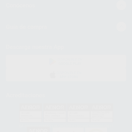
Conócenos
Guía de compra
Descarga nuestra App
DISPONIBLE EN
GOOGLE PLAY
DISPONIBLE EN
APP STORE
Acreditaciones
GA-2008/0342
SST-0118/2023
ER-0120/1997
GS-0001/2017