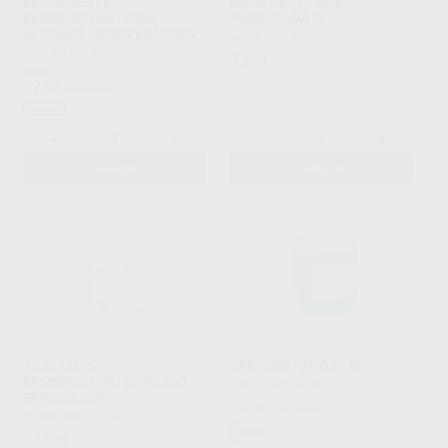
DETERGENTE
AGUA DESTILADA
DESINFECTANTE SIN
PURIFICADA 5L
ALCOHOL DE SUPERFICIES
VAZA
|
Ref. 60018
750 ML
PROCLINIC
|
Ref. 49895
7
,55
€
Desde
12
,85
€
27,04 €
Oferta
-
+
-
+
AÑADIR
AÑADIR
TOALLITAS
DEKASEPTOL GEL 5L.
DESINFECTANTES FD 350
KAVO
|
Ref. 04091
REPOSICIÓN
86
,93
€
96,09 €
DÜRR
|
Ref. Grupo
Oferta
123
,83
€