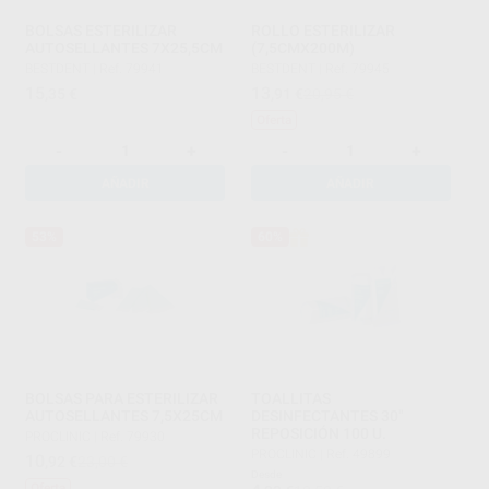
BOLSAS ESTERILIZAR
ROLLO ESTERILIZAR
AUTOSELLANTES 7X25,5CM
(7,5CMX200M)
BESTDENT
|
Ref. 79941
BESTDENT
|
Ref. 79945
15
13
,35
€
,91
€
20,95 €
Oferta
-
+
-
+
AÑADIR
AÑADIR
53%
60%
BOLSAS PARA ESTERILIZAR
TOALLITAS
AUTOSELLANTES 7,5X25CM
DESINFECTANTES 30"
REPOSICIÓN 100 U.
PROCLINIC
|
Ref. 79930
PROCLINIC
|
Ref. 49899
10
,92
€
23,00 €
Desde
Oferta