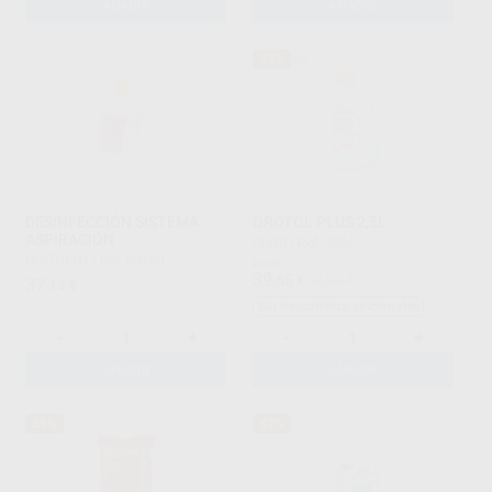
AÑADIR
AÑADIR
33%
DESINFECCIÓN SISTEMA
OROTOL PLUS 2,5L
ASPIRACIÓN
DÜRR
|
Ref. 0204
BESTDENT
|
Ref. 60160
Desde
39
,55
€
58,90 €
37
,14
€
Sin descuentos adicionales
-
+
-
+
AÑADIR
AÑADIR
55%
57%