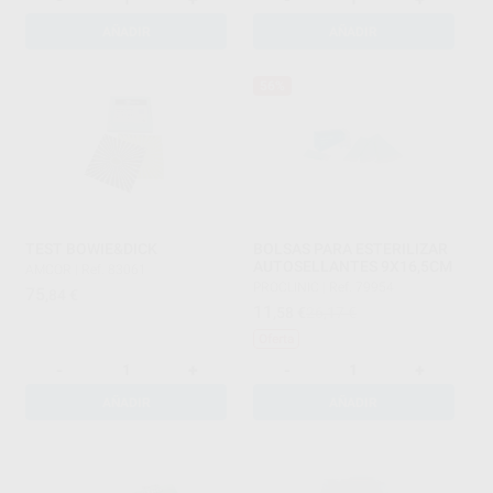
AÑADIR
AÑADIR
56%
TEST BOWIE&DICK
BOLSAS PARA ESTERILIZAR
AUTOSELLANTES 9X16,5CM
AMCOR
|
Ref. 83061
PROCLINIC
|
Ref. 79954
75
,84
€
11
,58
€
26,17 €
Oferta
-
+
-
+
AÑADIR
AÑADIR