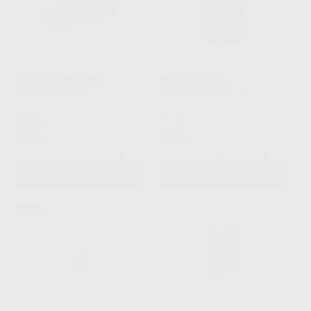
ANTIESPUMOGENO
DESINFECCIÓN
DESINFECTANTE
INSTRUMENTOS - 5L
CATTANI
|
Ref. 2082
BESTDENT
|
Ref. 60154
63
76
,88
€
70,60 €
,74
€
84,82 €
Oferta
Oferta
-
+
-
+
AÑADIR
AÑADIR
52%