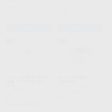
DÜRR
|
Ref. 02262
DÜRR
|
Ref. 0226
171
42
,00
€
,66
€
49,90 €
Oferta
-
+
-
+
AÑADIR
AÑADIR
74%
40%
TOALLITAS DETERGENTES
ROLLO ESTERILIZAR
DESINFECTANTES BOTE
(5CMX200M)
150U.
BESTDENT
|
Ref. 79944
PROCLINIC
|
Ref. 60300
8
,86
€
14,85 €
Desde
4
Oferta
,28
€
16,65 €
+ unidades + descuento
-
+
-
+