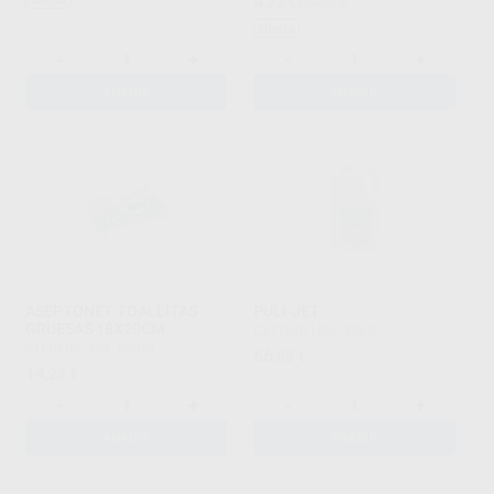
4
,23
€
10,50 €
Oferta
-
+
-
+
AÑADIR
AÑADIR
ASEPTONET TOALLITAS
PULI-JET
GRUESAS 18X20CM
CATTANI
|
Ref. 2068
STERIDIS
|
Ref. 63373
66
,89
€
14
,23
€
-
+
-
+
AÑADIR
AÑADIR