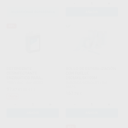
-
+
SELECCIONAR REFERENCIA
AÑADIR
48%
DETERGENTE
ROLLO DE ESTERILIZACIÓN
DESINFECTANTE
CON FUELLE
ENZIMÁTICO PARA
25CMX6,5X100M
INSTRUMENTAL 0,5% (5L)
PROCLINIC
|
Ref. 60302
EURONDA MONOART
|
Ref.
93475
97
,47
€
188,41 €
167
,78
€
Oferta
-
+
-
+
AÑADIR
AÑADIR
40%