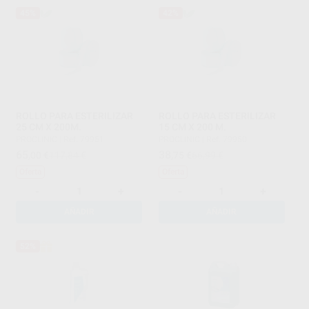
45%
42%
ROLLO PARA ESTERILIZAR
ROLLO PARA ESTERILIZAR
25 CM X 200M.
15 CM X 200 M.
PROCLINIC
|
Ref. 79951
PROCLINIC
|
Ref. 79950
65
38
,00
€
117,84 €
,75
€
66,99 €
Oferta
Oferta
-
+
-
+
AÑADIR
AÑADIR
52%