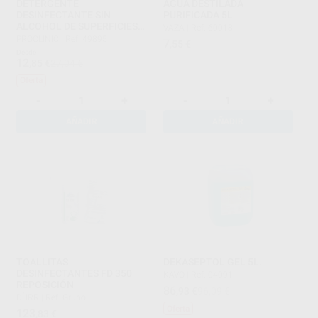
DETERGENTE
AGUA DESTILADA
DESINFECTANTE SIN
PURIFICADA 5L
ALCOHOL DE SUPERFICIES
VAZA
|
Ref. 60018
750 ML
PROCLINIC
|
Ref. 49895
7
,55
€
Desde
12
,85
€
27,04 €
Oferta
-
+
-
+
AÑADIR
AÑADIR
TOALLITAS
DEKASEPTOL GEL 5L.
DESINFECTANTES FD 350
KAVO
|
Ref. 04091
REPOSICIÓN
86
,93
€
96,09 €
DÜRR
|
Ref. Grupo
Oferta
123
,83
€