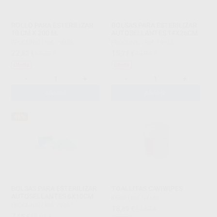
ROLLO PARA ESTERILIZAR
BOLSAS PARA ESTERILIZAR
10 CM X 200 M.
AUTOSELLANTES 14X26CM
PROCLINIC
|
Ref. 79936
PROCLINIC
|
Ref. 79933
22
15
,82
€
64,22 €
,71
€
39,95 €
Oferta
Oferta
-
+
-
+
AÑADIR
AÑADIR
46%
BOLSAS PARA ESTERILIZAR
TOALLITAS CAVIWIPES
AUTOSELLANTES 6X10CM
KERR
|
Ref. 97189
PROCLINIC
|
Ref. 79931
18
,89
€
20,87 €
7
,55
€
14,08 €