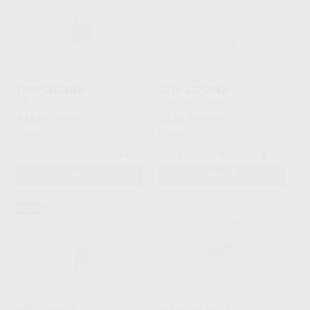
TRAY CLEANER
ZETA 2 SPOREX
DIRECTA
|
Ref. 6318
ZHERMACK
|
Ref. 90203
49
95
,98
€
55,24 €
,98
€
106,08 €
Oferta
Oferta
-
+
-
+
AÑADIR
AÑADIR
52%