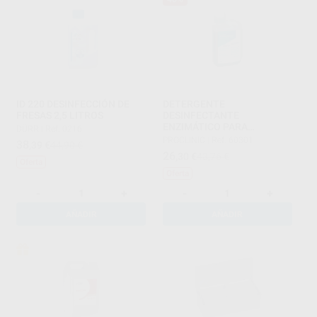
ID 220 DESINFECCIÓN DE
DETERGENTE
FRESAS 2,5 LITROS
DESINFECTANTE
ENZIMÁTICO PARA
DÜRR
|
Ref. 0216
INSTRUMENTAL 0,5% (1L)
PROCLINIC
|
Ref. 60301
38
,39
€
44,90 €
26
,30
€
43,76 €
Oferta
Oferta
-
+
-
+
AÑADIR
AÑADIR