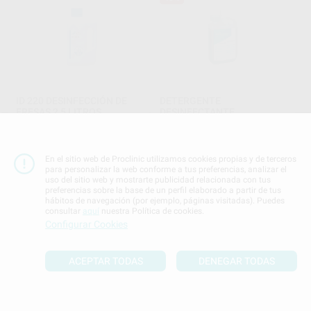
ID 220 DESINFECCIÓN DE
DETERGENTE
FRESAS 2,5 LITROS
DESINFECTANTE
ENZIMÁTICO PARA
DÜRR
|
Ref. 0216
INSTRUMENTAL 0,5% (1L)
PROCLINIC
|
Ref. 60301
38
,39
€
44,90 €
26
,30
€
43,76 €
Oferta
En el sitio web de Proclinic utilizamos cookies propias y de terceros
Oferta
para personalizar la web conforme a tus preferencias, analizar el
uso del sitio web y mostrarte publicidad relacionada con tus
-
+
-
+
preferencias sobre la base de un perfil elaborado a partir de tus
hábitos de navegación (por ejemplo, páginas visitadas). Puedes
AÑADIR
AÑADIR
consultar
aquí
nuestra Política de cookies.
Configurar Cookies
ACEPTAR TODAS
DENEGAR TODAS