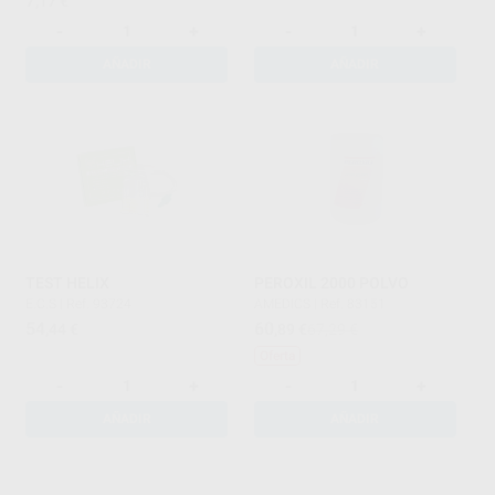
7
,17
€
-
+
-
+
AÑADIR
AÑADIR
TEST HELIX
PEROXIL 2000 POLVO
E.C.S
|
Ref. 93724
AMEDICS
|
Ref. 83151
54
60
,44
€
,89
€
67,29 €
Oferta
-
+
-
+
AÑADIR
AÑADIR