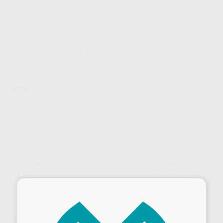
AUTOSELLANTES 9X25CM
AUTOSELLANTES 9X23CM
PROCLINIC
|
Ref. 79932
BESTDENT
|
Ref. 79942
11
18
,57
€
31,50 €
,90
€
Oferta
-
+
-
+
AÑADIR
AÑADIR
65%
ROLLO PARA ESTERILIZAR
MD 555 LIMPIADOR
7,5 CM X 200 M.
ESPECIAL SISTEMAS DE
ASPIRACIÓN
PROCLINIC
|
Ref. 79935
×
DÜRR
|
Ref. 0300
16
,65
€
48,03 €
55
,95
€
Oferta
-
+
-
+