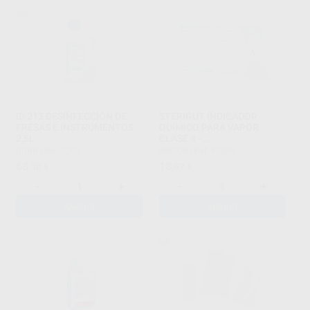
ID 213 DESINFECCIÓN DE
STERIGUT INDICADOR
FRESAS E INSTRUMENTOS
QUÍMICO PARA VAPOR
2,5L
CLASE 4 -
MULTIPARÁMETRICO
DÜRR
|
Ref. 0209
AMCOR
|
Ref. 83059
68
18
,30
€
,97
€
-
+
-
+
AÑADIR
AÑADIR