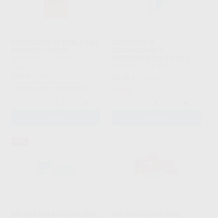
REPOSICIÓN DE TOALLITAS
DETERGENTE
DESINFECTANTES
DESINFECTANTE
INSTRUMENTOS 2% (5L.)
BESTDENT
|
Ref. 60165
PROCLINIC
|
Ref. 49891
Desde
2
,95
€
6,49 €
55
,09
€
128,19 €
Sin descuentos adicionales
Oferta
-
+
-
+
AÑADIR
AÑADIR
63%
BOLSAS PARA ESTERILIZAR
BOLSAS ESTERILIZAR