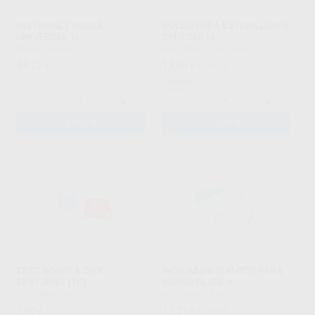
INSTRUNET INIBSA
ROLLO PARA ESTERILIZAR 5
UNIVERSAL 1L.
CM X 200 M.
INIBSA
|
Ref. 58124
PROCLINIC
|
Ref. 79934
49
13
,72
€
,08
€
32,30 €
Oferta
-
+
-
+
AÑADIR
AÑADIR
TEST BOWIE & DICK
INDICADOR QUÍMICO PARA
BESTDENT (1U)
VAPOR CLASE 4
BESTDENT
|
Ref. 69113
PROCLINIC
|
Ref. 79957
2
11
,90
€
,27
€
15,98 €