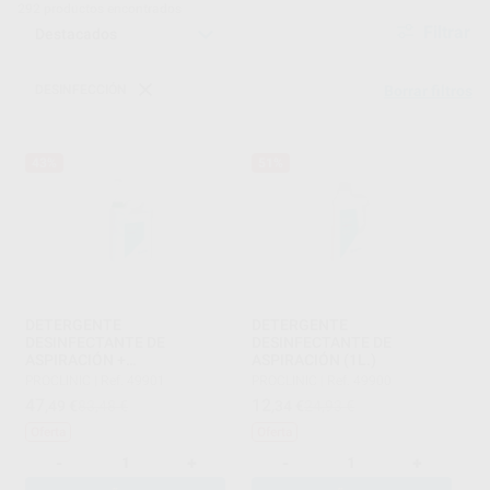
292
productos encontrados
Filtrar
DESINFECCIÓN
Borrar filtros
43%
51%
DETERGENTE
DETERGENTE
DESINFECTANTE DE
DESINFECTANTE DE
ASPIRACIÓN +
ASPIRACIÓN (1L.)
DOSIFICADOR (5L.)
PROCLINIC
|
Ref. 49901
PROCLINIC
|
Ref. 49900
47
12
,49
€
83,48 €
,34
€
24,93 €
Oferta
Oferta
-
+
-
+