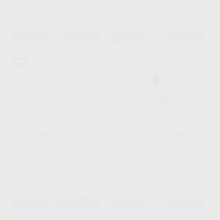
Oferta
-
+
-
+
AÑADIR
AÑADIR
34%
TEST BOWIE & DICK
ATTEST INDICADORES
PROCLINIC (1U)
BIOLOGICOS 25 UDS.
PROCLINIC
|
Ref. 79955
SOLVENTUM
|
Ref. 38945
2
109
,12
€
3,19 €
,70
€
Oferta
-
+
-
+
AÑADIR
AÑADIR