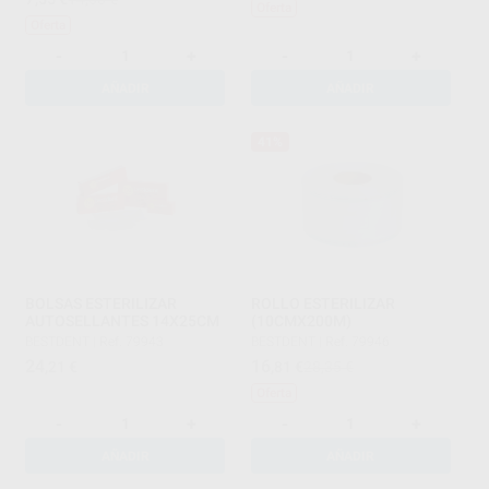
Oferta
Oferta
-
+
-
+
AÑADIR
AÑADIR
41%
BOLSAS ESTERILIZAR
ROLLO ESTERILIZAR
AUTOSELLANTES 14X25CM
(10CMX200M)
BESTDENT
|
Ref. 79943
BESTDENT
|
Ref. 79946
24
16
,21
€
,81
€
28,35 €
Oferta
-
+
-
+
AÑADIR
AÑADIR