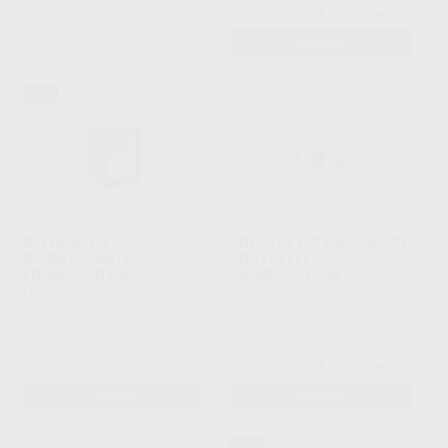
-
+
SELECCIONAR REFERENCIA
AÑADIR
48%
DETERGENTE
ROLLO DE ESTERILIZACIÓN
DESINFECTANTE
CON FUELLE
ENZIMÁTICO PARA
25CMX6,5X100M
INSTRUMENTAL 0,5% (5L)
PROCLINIC
|
Ref. 60302
EURONDA MONOART
|
Ref.
93475
97
,47
€
188,41 €
167
,78
€
Oferta
-
+
-
+
AÑADIR
AÑADIR
40%