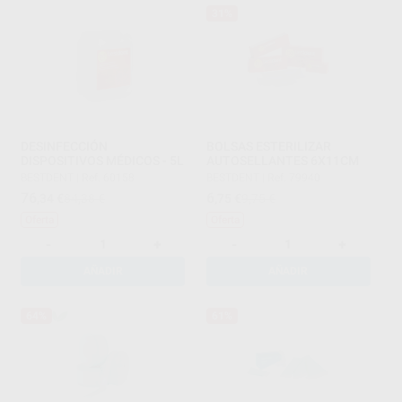
31%
DESINFECCIÓN
BOLSAS ESTERILIZAR
DISPOSITIVOS MÉDICOS - 5L
AUTOSELLANTES 6X11CM
BESTDENT
|
Ref. 60158
BESTDENT
|
Ref. 79940
76
6
,34
€
84,38 €
,75
€
9,75 €
Oferta
Oferta
-
+
-
+
AÑADIR
AÑADIR
64%
61%