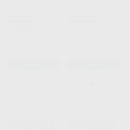
DETERGENTE
DENTASEPT ULTRA
DESINFECTANTE
INSTRUMENTOS
INSTRUMENTOS 2% (1L.)
ANIOS
|
Ref. 6930
PROCLINIC
|
Ref. 49890
26
,12
€
Desde
14
,94
€
31,45 €
Oferta
-
+
-
+
AÑADIR
AÑADIR
FD 322 DESINFECCIÓN DE
FD 322 DESINFECCIÓN DE
SUPERFICIES RÁPIDA 10L.
SUPERFICIES RÁPIDA 2,5L.