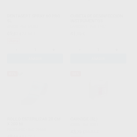
DENTASEPT SPRAY 60 PRO
CUBETA DE DESINFECCION
5L
INSTRUMENTOS
ANIOS
|
Ref. 69263
LARIDENT
|
Ref. 4107
69
41
,87
€
73,55 €
,10
€
Oferta
-
+
-
+
AÑADIR
AÑADIR
41%
56%
ROLLO ESTERILIZAR 20 CM
CAVICIDE (5L)
X 200 M.
KERR
|
Ref. 0287
PROCLINIC
|
Ref. 79956
43
,70
€
99,91 €
49
,68
€
84,70 €