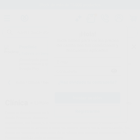
Stock de más de 15.000 productos
¡Hola!
Inicia sesión para ver los precios
del carrito con tus condiciones y
Proclinic
descuentos aplicados.
¿Todavía no tienes nuestra App?
¡Descárgala para ser siempre el primero en conocer nuestras
promociones y descuentos! Disponible en Google Play o App Store.
Google Play
¿Has olvidado tu contraseña?
Inicio
/
Clínica
/
Desinfección
Clínica -
Limpieza y desinfección para clínicas dentales
Registrarme
Cuida la desinfección en tu clínica con los productos que te proponemos
desde Proclinic. Nuestros artículos de desinfección para la aspiración,las
superficies, las fresas, o el instrumental. Nuestros rollos y bolsas de
esterilizaciónte te ayudan a tener un control mayor de la esterilización. No
dudes en cambiar el ambiente de tu clínica con nuestro ambientador. En
Proclinic tendrás todo lo necesario.