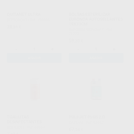
QUITANET ULTRA
BOLSAS ESTERILIZAR
EURONDA AUTOSELLANTES
SEPTODONT
|
Ref. 155506
19X33CM
28
,81
€
EURONDA MONOART
|
Ref.
21772
59
,33
€
-
+
-
+
AÑADIR
AÑADIR
TOALLITAS
PULI-JET PLUS 2.0
DESINFECTANTES
CATTANI
|
Ref. 82047
BESTDENT
|
Ref. 60164
67
,24
€