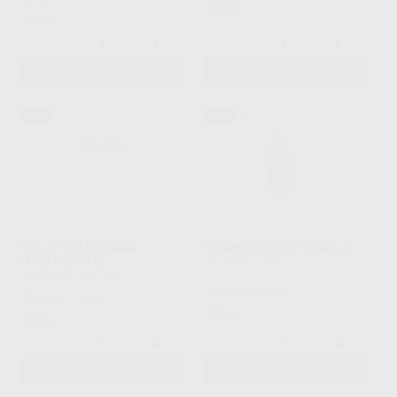
Oferta
Oferta
-
+
-
+
AÑADIR
AÑADIR
46%
53%
ROLLO ESTERILIZAR
DESINFECCIÓN FRESAS 2L.
(15CMX200M).
BESTDENT
|
Ref. 60155
BESTDENT
|
Ref. 69112
Desde
13
,44
€
28,30 €
25
,58
€
47,80 €
Oferta
Oferta
-
+
-
+
AÑADIR
AÑADIR