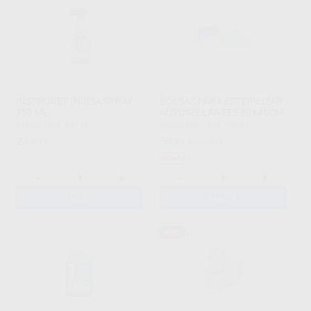
INSTRUNET INIBSA SPRAY
BOLSAS PARA ESTERILIZAR
750 ML.
AUTOSELLANTES 30X45CM
INIBSA
|
Ref. 58126
PROCLINIC
|
Ref. 79947
24
53
,40
€
,31
€
76,20 €
Oferta
-
+
-
+
AÑADIR
AÑADIR
60%