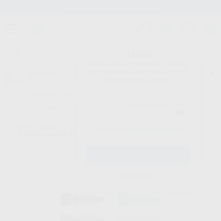
Stock de más de 15.000 productos
¡Hola!
Inicia sesión para ver los precios
del carrito con tus condiciones y
Proclinic
descuentos aplicados.
¿Todavía no tienes nuestra App?
¡Descárgala para ser siempre el primero en conocer nuestras
promociones y descuentos! Disponible en Google Play o App Store.
Google Play
Inicio
/
Ortodoncia
/
Elastómeros
/
Ligaduras elásticas
/
LIGADURA
¿Has olvidado tu contraseña?
ELASTICA BARRA CORTA
Registrarme