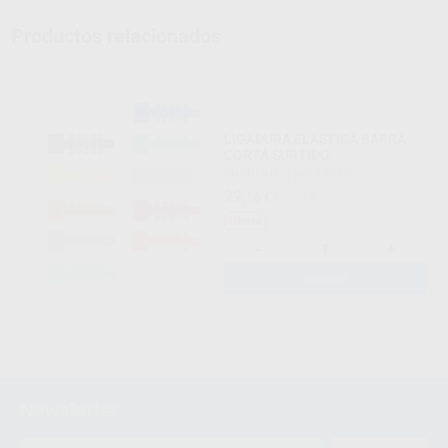
Productos relacionados
LIGADURA ELASTICA BARRA
CORTA SURTIDO
PROCLINIC
|
Ref. L8878
29
,16
€
32,22 €
Oferta
-
+
AÑADIR
Newsletter