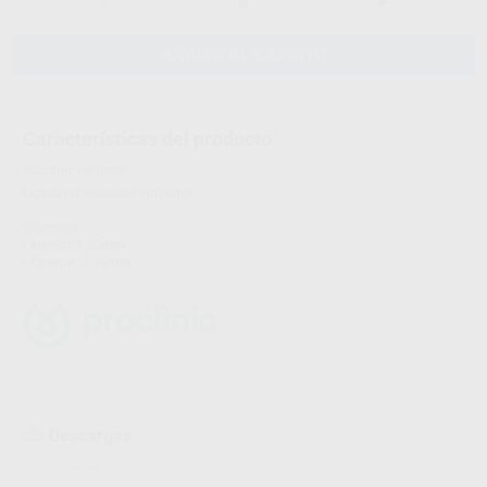
-
+
AÑADIR AL CARRITO
Características del producto
Proclinic informa:
Ligaduras elásticas con látex.
Diámetro :
• Interior 1.30mm
• Exterior: 2.95mm
Descargas
Ficha técnica