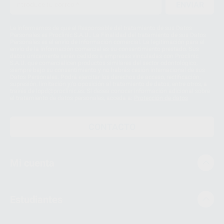
ENVIAR
Le informamos de que el Responsable del tratamiento de sus Datos
Personales es Proclinic S.A.U.. La Finalidad del tratamiento de sus Datos
Personales es el envío de información comercial. La legitimación para el
envío de la información comercial es su consentimiento prestado. Sus
datos únicamente serán cedidos a empresas vinculadas con Proclinic
S.A.U. que comercialicen productos similares del sector odontológico,
siempre bajo su consentimiento y no habrás cesión internacional de sus
Datos Personales. Podrá ejercitar los derechos de acceso, rectificación,
supresión, limitación y/o oposición al tratamiento de datos, entre otros, a
través de lopd@proclinic.es. Si desea conocer información adicional sobre
el tratamiento de datos personales, acceda a:
Protección de datos
CONTACTO
Mi cuenta
Estudiantes