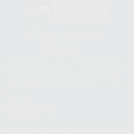
HCO-0060/2023
Clínica
Laboratorio
900 393 939
900 800 880
Whatsapp
665 533 087
Los servicios de WhatsApp Business son proporcionados por WhatsApp
Ireland Limited (WhatsApp Ireland). La información que controla WhatsApp
Ireland puede ser transferida a WhatsApp LLC y a Facebook Inc.. Dicha
Transferencia Internacional de Datos ofrece garantías adecuadas al
basarse en la Cláusula Contractual Tipo para la transferencia de datos
personales a terceros países. Puede ampliar la información en el siguiente
enlace:
WhatsApp Business Data Transfer Addendum
.
Síguenos
PROCLINIC S.A.U.
Copyright (c) 2026