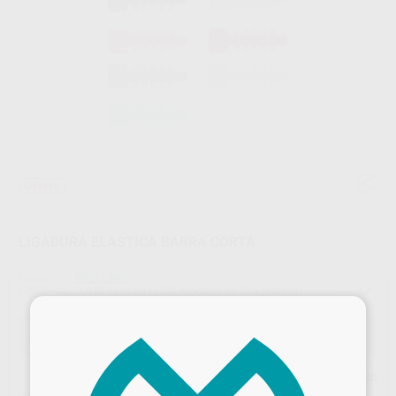
Oferta
LIGADURA ELASTICA BARRA CORTA
Marca
PROCLINIC
Contenido
1.040 ligaduras (104 módulos de 10 ligaduras)
×
Oferta
27,15 €
Comprando
1 unidad
te ahorras el
10%
Precio web