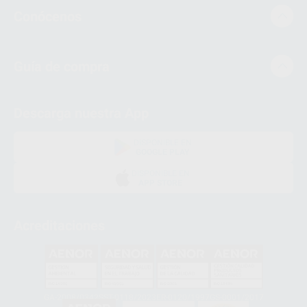
Conócenos
Guía de compra
Descarga nuestra App
DISPONIBLE EN
GOOGLE PLAY
DISPONIBLE EN
APP STORE
Acreditaciones
GA-2008/0342
SST-0118/2023
ER-0120/1997
GS-0001/2017