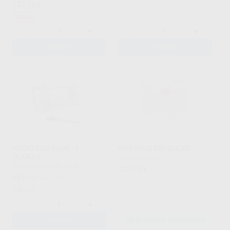
132
,76
€
189,41 €
Oferta
-
+
-
+
AÑADIR
AÑADIR
KETAC CEM PLUS - 1
FUJI PLUS CÁPSULAS
CLICKER
GC
|
Ref. Grupo
SOLVENTUM
|
Ref. 2576
207
,72
€
98
,26
€
133,73 €
Oferta
-
+
AÑADIR
SELECCIONAR REFERENCIA