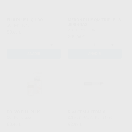
FUJI PLUS LIQUIDO
MERON PLUS QM TRIPLE - 3
JERINGAS
GC
|
Ref. 4645
VOCO
|
Ref. E194
53
,63
€
209
,38
€
-
+
-
+
AÑADIR
AÑADIR
POLVO FUJI PLUS
RIVA CEM AUTOMIX
GC
|
Ref. Grupo
SDI AUSTRALIA
|
Ref. 54786
83
92
,46
€
,92
€