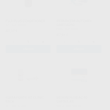
FUJI PLUS CONDITIONER
PERMACEM-AUTOMIX
CARTUCHO
GC
|
Ref. 96836
DMG
|
Ref. 9855
41
,37
€
87
,91
€
-
+
-
+
AÑADIR
AÑADIR
EQUIA FORTE HT CLINIC
MERON PLUS AC 50
PACK
CÁPSULAS
GC
|
Ref. Grupo
VOCO
|
Ref. 58518