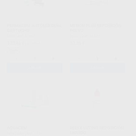
PERMACEM-AUTOMIX DUAL
MERON PLUS REPOSICIÓN
CARTUCHO
POLVO
DMG
|
Ref. 57003
VOCO
|
Ref. 35532
133
53
,86
€
147,96 €
,20
€
Oferta
-
+
-
+
AÑADIR
AÑADIR
AQUACEM
RELYX LUTING REPOSICIÓN
LIQUIDO
DENTSPLY
|
Ref. 2710