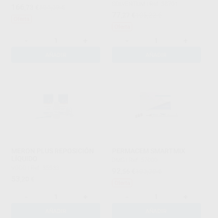
SOLVENTUM
|
Ref. 38701
166
,73
€
184,29 €
77
,27
€
105,22 €
Oferta
Oferta
-
+
-
+
AÑADIR
AÑADIR
MERON PLUS REPOSICIÓN
PERMACEM SMARTMIX
LÍQUIDO
DMG
|
Ref. 57000
VOCO
|
Ref. 35533
92
,56
€
102,30 €
53
,20
€
Oferta
-
+
-
+
AÑADIR
AÑADIR