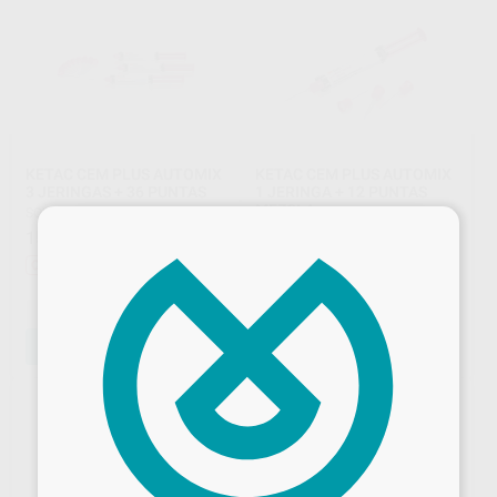
KETAC CEM PLUS AUTOMIX
KETAC CEM PLUS AUTOMIX
3 JERINGAS + 36 PUNTAS
1 JERINGA + 12 PUNTAS
MEZCLA
SOLVENTUM
|
Ref. 25482
×
SOLVENTUM
|
Ref. 25481
157
,00
€
210,48 €
57
,25
€
77,95 €
Oferta
Oferta
-
+
-
+
AÑADIR
AÑADIR
31%