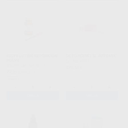
RELYX LUTING REPOSICIÓN
GC FUJICEM 2 SL AUTOMIX
POLVO
GC
|
Ref. 42917
SOLVENTUM
|
Ref. 38702
370
,50
€
77
,27
€
105,22 €
Oferta
-
+
-
+
AÑADIR
AÑADIR