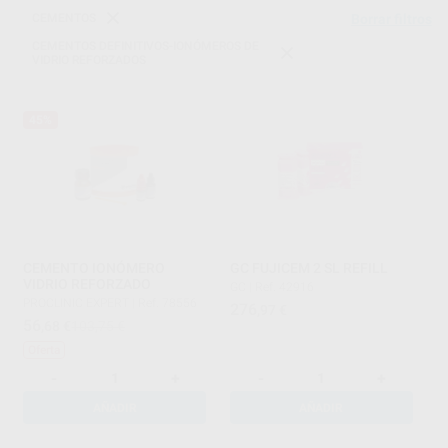
CEMENTOS
Borrar filtros
CEMENTOS DEFINITIVOS-IONÓMEROS DE
VIDRIO REFORZADOS
45%
CEMENTO IONÓMERO
GC FUJICEM 2 SL REFILL
VIDRIO REFORZADO
GC
|
Ref. 42916
PROCLINIC EXPERT
|
Ref. 78556
276
,97
€
56
,68
€
103,75 €
Oferta
-
+
-
+
AÑADIR
AÑADIR