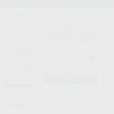
Stock de más de 15.000 productos
¡Hola!
Inicia sesión para ver los precios
del carrito con tus condiciones y
Proclinic
descuentos aplicados.
¿Todavía no tienes nuestra App?
¡Descárgala para ser siempre el primero en conocer nuestras
promociones y descuentos! Disponible en Google Play o App Store.
Google Play
Inicio
/
Clínica
/
Cementos
/
Cementos definitivos-ionómeros de
¿Has olvidado tu contraseña?
vidrio reforzados
Cementos
Cementos de ionómeros de vidrio
-
reforzados
Registrarme
30
productos encontrados
Filtrar