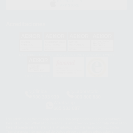
DISPONIBLE EN
APP STORE
Acreditaciones
GA-2008/0342
SST-0118/2023
ER-0120/1997
GS-0001/2017
HCO-0060/2023
Clínica
Laboratorio
900 393 939
900 800 880
Whatsapp
665 533 087
Los servicios de WhatsApp Business son proporcionados por WhatsApp
Ireland Limited (WhatsApp Ireland). La información que controla WhatsApp
Ireland puede ser transferida a WhatsApp LLC y a Facebook Inc.. Dicha
Transferencia Internacional de Datos ofrece garantías adecuadas al