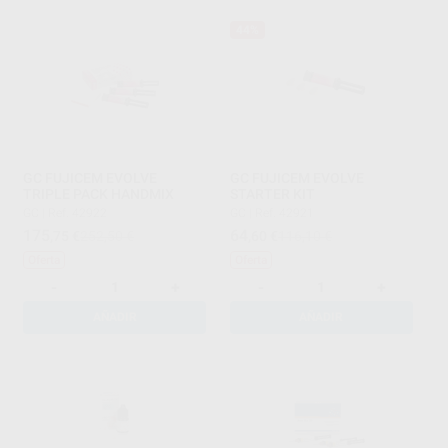
44%
GC FUJICEM EVOLVE
GC FUJICEM EVOLVE
TRIPLE PACK HANDMIX
STARTER KIT
GC
|
Ref. 42922
GC
|
Ref. 42921
175
64
,75
€
252,50 €
,60
€
116,10 €
Oferta
Oferta
-
+
-
+
AÑADIR
AÑADIR