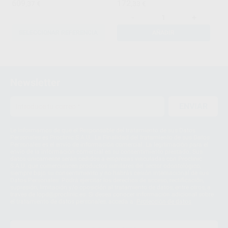
609
172
,37
€
,33
€
-
+
SELECCIONAR REFERENCIA
AÑADIR
1
2
Newsletter
ENVIAR
Le informamos de que el Responsable del tratamiento de sus Datos
Personales es Proclinic S.A.U.. La Finalidad del tratamiento de sus Datos
Personales es el envío de información comercial. La legitimación para el
envío de la información comercial es su consentimiento prestado. Sus
datos únicamente serán cedidos a empresas vinculadas con Proclinic
S.A.U. que comercialicen productos similares del sector odontológico,
siempre bajo su consentimiento y no habrás cesión internacional de sus
Datos Personales. Podrá ejercitar los derechos de acceso, rectificación,
supresión, limitación y/o oposición al tratamiento de datos, entre otros, a
través de lopd@proclinic.es. Si desea conocer información adicional sobre
el tratamiento de datos personales, acceda a:
Protección de datos