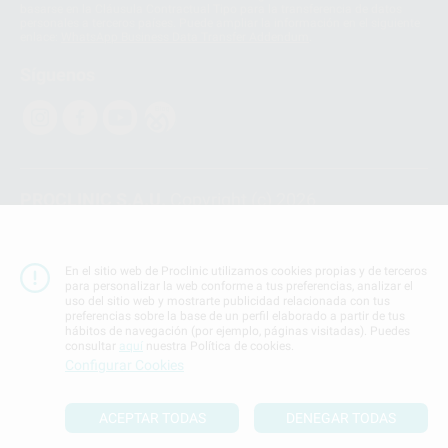
basarse en la Cláusula Contractual Tipo para la transferencia de datos
personales a terceros países. Puede ampliar la información en el siguiente
enlace:
WhatsApp Business Data Transfer Addendum
.
Síguenos
PROCLINIC S.A.U.
Copyright (c) 2026
Aviso legal
Teléfono:
900 393 939
En el sitio web de Proclinic utilizamos cookies propias y de terceros
E-mail de contacto:
proclinic@proclinic.es
para personalizar la web conforme a tus preferencias, analizar el
uso del sitio web y mostrarte publicidad relacionada con tus
preferencias sobre la base de un perfil elaborado a partir de tus
Condiciones Generales de Contratación
y
Política
hábitos de navegación (por ejemplo, páginas visitadas). Puedes
de privacidad
consultar
aquí
nuestra Política de cookies.
Información Corporativa
Configurar Cookies
Política de Cookies
ACEPTAR TODAS
DENEGAR TODAS
SUBIR