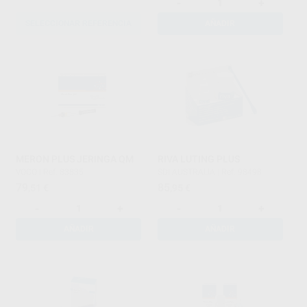
-
+
SELECCIONAR REFERENCIA
AÑADIR
MERON PLUS JERINGA QM
RIVA LUTING PLUS
VOCO
|
Ref. 83835
SDI AUSTRALIA
|
Ref. 98498
79
85
,51
€
,95
€
-
+
-
+
AÑADIR
AÑADIR