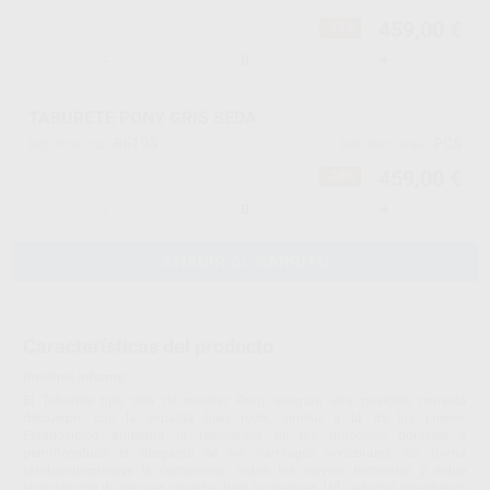
459,00 €
-28%
-
+
TABURETE PONY GRIS SEDA
86193
PC8
Ref. Proclinic
Ref. fabricante
459,00 €
-28%
-
+
AÑADIR AL CARRITO
Características del producto
Proclinic informa:
El Taburete tipo silla de montar Pony asegura una posición correcta
delcuerpo, con la espalda bien recta, similar a la de los jinetes.
Estaposición aumenta la resistencia de los músculos dorsales y
permitereducir el desgaste de los cartílagos vertebrales. Su forma
tambiéndisminuye la compresión sobre los nervios femorales y sobre
lacirculación de las vías situadas bajo las piernas. Ud. reducirá sinesfuerzo