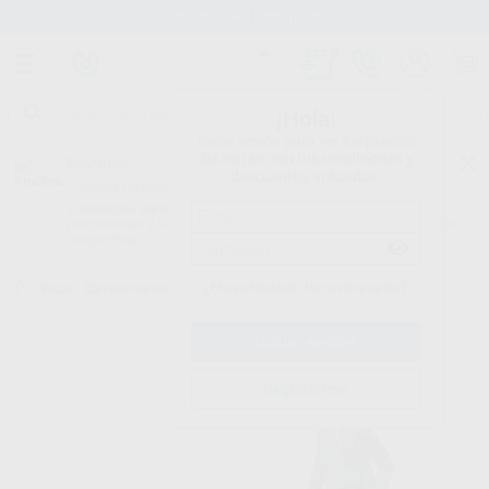
Stock de más de 15.000 productos
¡Hola!
Inicia sesión para ver los precios
del carrito con tus condiciones y
Proclinic
descuentos aplicados.
¿Todavía no tienes nuestra App?
¡Descárgala para ser siempre el primero en conocer nuestras
promociones y descuentos! Disponible en Google Play o App Store.
Google Play
¿Has olvidado tu contraseña?
Inicio
/
Equipamiento
/
Mobiliario
/
Taburetes
/
TABURETE PONY
Registrarme