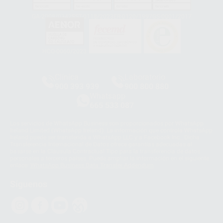
GA-2008/0342
SST-0118/2023
ER-0120/1997
GS-0001/2017
HCO-0060/2023
Clínica
Laboratorio
900 393 939
900 800 880
Whatsapp
665 533 087
Los servicios de WhatsApp Business son proporcionados por WhatsApp
Ireland Limited (WhatsApp Ireland). La información que controla WhatsApp
Ireland puede ser transferida a WhatsApp LLC y a Facebook Inc.. Dicha
Transferencia Internacional de Datos ofrece garantías adecuadas al
basarse en la Cláusula Contractual Tipo para la transferencia de datos
personales a terceros países. Puede ampliar la información en el siguiente
enlace:
WhatsApp Business Data Transfer Addendum
.
Síguenos