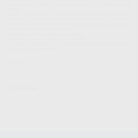
los edemas de los pies y hormigueos después de una largajornada de
trabajo.
- Dotado de un pie con 5 radios este ergonómicotaburete asegura una
estabilidad óptima pero con sólo 25 cm. de longitud(15/20 cm. menos que
la mayoría de los taburetes) lo que permite una aproximación excepcional
al sillón y sin choques con la asistente.
- El desplazamiento es dinámico y sin esfuerzo.
- Un sistema neumático regulala altura deseada.
- El asiento es de Skay, en colores Technodent,tratado para evitar la
transpiración y el calentamiento.
PONYCHAIR
Descargas
Información adicional
Archivo 1
Anexo en francés