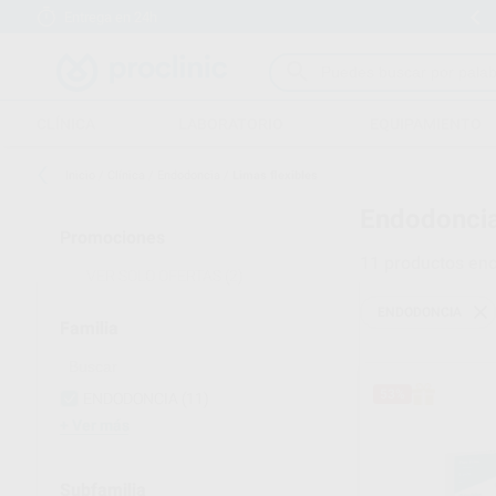
Entrega en 24h
15 días para cambiar de opinión
CLÍNICA
LABORATORIO
EQUIPAMIENTO
Inicio
/
Clínica
/
Endodoncia
/
Limas flexibles
Endodoncia
Promociones
11
productos enc
VER SOLO OFERTAS
(2)
ENDODONCIA
Familia
53%
ENDODONCIA
(11)
Ver más
Subfamilia