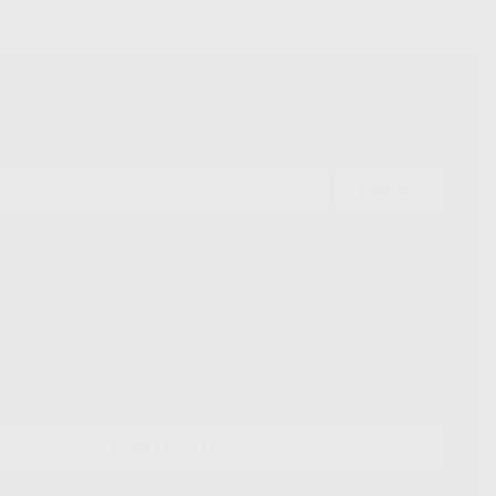
ENVIAR
ue el Responsable del tratamiento de sus Datos Personales es Proclinic
d del tratamiento de sus Datos Personales es el envío de información
imación para el envío de la información comercial es su consentimiento
s únicamente serán cedidos a empresas vinculadas con Proclinic S.A.U.
roductos similares del sector odontológico, siempre bajo su
 habrás cesión internacional de sus Datos Personales. Podrá ejercitar los
 rectificación, supresión, limitación y/o oposición al tratamiento de datos,
és de lopd@proclinic.es. Si desea conocer información adicional sobre el
os personales, acceda a:
Protección de datos
CONTACTO