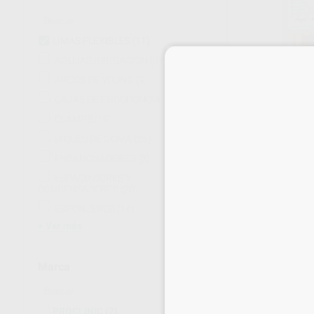
LIMAS FLEXIBLES
(11)
AGUJAS IRRIGACIÓN
(37)
ARCOS DE YOUNG
(9)
CAJAS DE ENDODONCIA
(15)
CLAMPS
(19)
53%
DIQUES DE GOMA
(25)
ENSANCHADORES
(8)
ESPACIADORES Y
CONDENSADORES
(20)
ESPONJEROS
(14)
Ver más
Marca
LIMAS K FLEXI
PROCLINIC
Envase 6 unidades
PROCLINIC
(2)