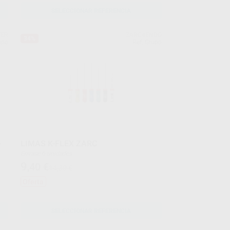
SELECCIONAR REFERENCIA
FER
ZARC4ENDO
34%
upo
Ref. Grupo
-
LIMAS K-FLEX ZARC
Envase 6 unidades
9
,40
€
14,30 €
Oferta
SELECCIONAR REFERENCIA