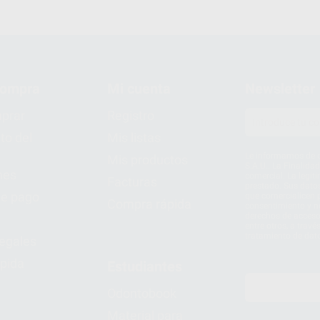
compra
Mi cuenta
Newsletter
prar
Registro
to del
Mis listas
Le informamos de q
Mis productos
S.A.U.. La Finalida
nes
comercial. La legit
Facturas
prestado. Sus dato
e pago
que comercialicen p
Compra rápida
consentimiento y no
derechos de acceso,
entre otros, a trav
tratamiento de dat
legales
pida
Estudiantes
Odontobook
Material para