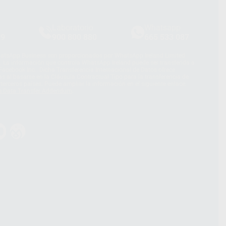
Laboratorio
Whatsapp
39
900 800 880
665 533 087
hatsApp Business son proporcionados por WhatsApp Ireland Limited
. La información que controla WhatsApp Ireland puede ser transferida a
acebook Inc.. Dicha Transferencia Internacional de Datos ofrece
 al basarse en la Cláusula Contractual Tipo para la transferencia de
terceros países. Puede ampliar la información en el siguiente enlace:
s Data Transfer Addendum
.