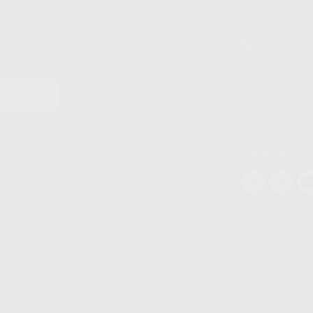
estudiantes
Clínica
900 393 9
Los servicios de W
(WhatsApp Ireland)
EN
WhatsApp LLC y a F
E
garantías adecuadas
datos personales a 
WhatsApp Busines
Síguenos