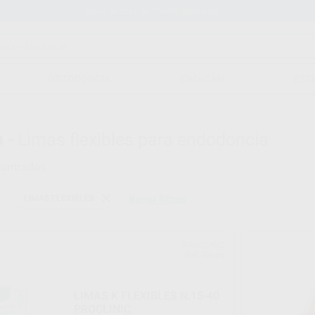
Stock de más de 15.000 productos
ORTODONCIA
CAD/CAM
EST
 -
Limas flexibles para endodoncia
ontrados
LIMAS FLEXIBLES
Borrar filtros
PROCLINIC
Ref. Grupo
LIMAS K FLEXIBLES N.15-40
PROCLINIC