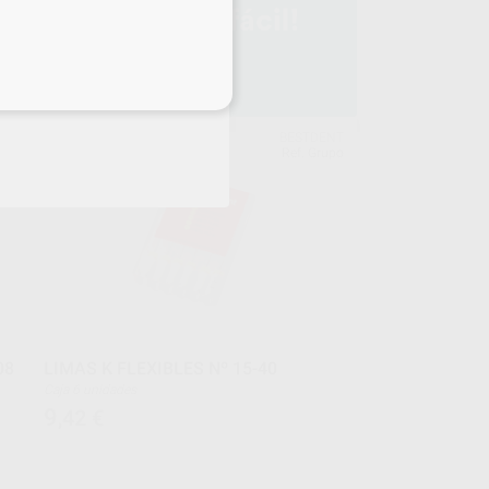
eciales
FER
BESTDENT
upo
Ref. Grupo
08
LIMAS K FLEXIBLES Nº 15-40
Caja 6 unidades
9
,42
€