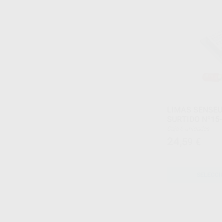
LIMAS SENSEU
SURTIDO Nº15
Caja 6 unidades
24
,59
€
SELECCI
1