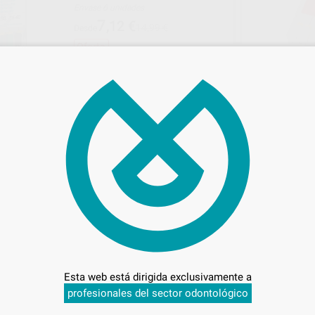
Envase 6 unidades
7
,12
€
14,99 €
Desde
Oferta
SELECCIONAR REFERENCIA
PROCLINIC
DENTSPLY MAILLE
Ref. Grupo
Ref. Gr
Esta web está dirigida exclusivamente a
BLES N.15-40
LIMAS K FLEXOFILE MAILLEFER Nº
15-40
profesionales del sector odontológico
Caja 6 unidades