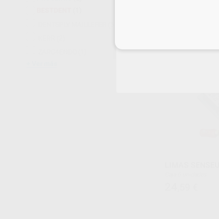
7
,12
€
14,
Desde
BESTDENT
(1)
Oferta
DENTSPLY MAILLEFER
(5)
KERR
(2)
SELECCI
Inicia 
ZARC4ENDO
(1)
Ver más
LIMAS SENSEUS
Caja 6 unidades
24
,59
€