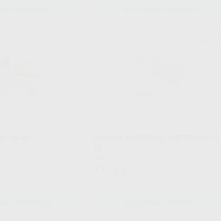
ONAR REFERENCIA
SELECCIONAR REFERENCIA
KERR
DENTSPLY MAILLE
Ref. Grupo
Ref. Gr
Nº 06-40
LIMAS K FLEXOFILE SURTIDO Nº15
40
Caja 6 unidades
17
,15
€
ONAR REFERENCIA
SELECCIONAR REFERENCIA