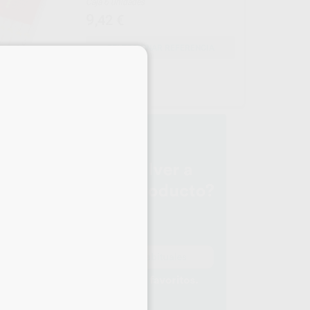
Caja 6 unidades
9
,42
€
SELECCIONAR REFERENCIA
×
FER
upo