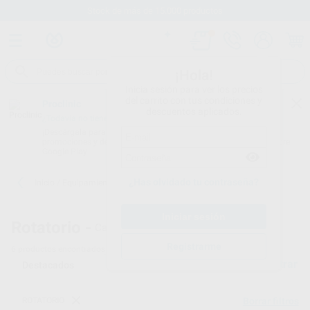
Stock de más de 15.000 productos
¡Hola!
Inicia sesión para ver los precios
del carrito con tus condiciones y
Proclinic
descuentos aplicados.
¿Todavía no tienes nuestra App?
¡Descárgala para ser siempre el primero en conocer nuestras
promociones y descuentos! Disponible en Google Play o App Store.
Google Play
¿Has olvidado tu contraseña?
Inicio
/
Equipamiento
/
Rotatorio
/
Carros instrumentos dentales
Rotatorio -
Carros instrumentos dentales
Registrarme
6
productos encontrados
Filtrar
ROTATORIO
Borrar filtros