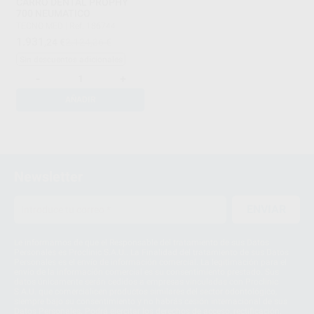
CARRO DENTAL PROPHY
700 NEUMATICO
TECNO MED
|
Ref. 186744
1.931
,24
€
2.124,36 €
Sin descuentos adicionales
-
+
AÑADIR
1
Newsletter
ENVIAR
Le informamos de que el Responsable del tratamiento de sus Datos
Personales es Proclinic S.A.U.. La Finalidad del tratamiento de sus Datos
Personales es el envío de información comercial. La legitimación para el
envío de la información comercial es su consentimiento prestado. Sus
datos únicamente serán cedidos a empresas vinculadas con Proclinic
S.A.U. que comercialicen productos similares del sector odontológico,
siempre bajo su consentimiento y no habrás cesión internacional de sus
Datos Personales. Podrá ejercitar los derechos de acceso, rectificación,