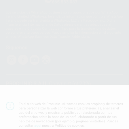
665 533 087
Los servicios de WhatsApp Business son proporcionados por WhatsApp
Ireland Limited (WhatsApp Ireland). La información que controla WhatsApp
Ireland puede ser transferida a WhatsApp LLC y a Facebook Inc.. Dicha
Transferencia Internacional de Datos ofrece garantías adecuadas al
basarse en la Cláusula Contractual Tipo para la transferencia de datos
personales a terceros países. Puede ampliar la información en el siguiente
enlace:
WhatsApp Business Data Transfer Addendum
.
Síguenos
PROCLINIC S.A.U.
Copyright (c) 2026
Aviso legal
Teléfono:
900 393 939
En el sitio web de Proclinic utilizamos cookies propias y de terceros
E-mail de contacto:
proclinic@proclinic.es
para personalizar la web conforme a tus preferencias, analizar el
uso del sitio web y mostrarte publicidad relacionada con tus
preferencias sobre la base de un perfil elaborado a partir de tus
Condiciones Generales de Contratación
y
Política
hábitos de navegación (por ejemplo, páginas visitadas). Puedes
de privacidad
consultar
aquí
nuestra Política de cookies.