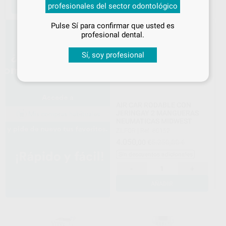
profesionales del sector odontológico
AÑADIR
AÑADIR
especiales
Pulse Sí para confirmar que usted es
¡Iniciar sesión!
profesional dental.
Sí, soy profesional
AIR CAR RODABLE CON
JERINGAY 2 MANGUERAS
NEUMATICAS MIDWEST
ZILFOR
|
Ref. 80152
4.050
,00
€
5.250,00 €
Sin descuentos adicionales
-
+
AÑADIR