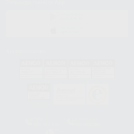
Descarga nuestra App
DISPONIBLE EN
GOOGLE PLAY
DISPONIBLE EN
APP STORE
Acreditaciones
GA-2008/0342
SST-0118/2023
ER-0120/1997
GS-0001/2017
HCO-0060/2023
Clínica
Laboratorio
900 393 939
900 800 880
Whatsapp