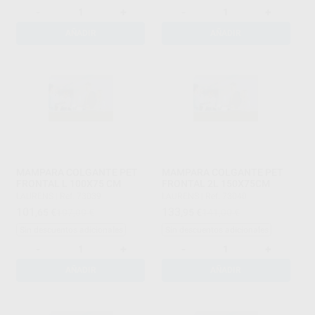
-
+
-
+
AÑADIR
AÑADIR
MAMPARA COLGANTE PET
MAMPARA COLGANTE PET
FRONTAL L 100X75 CM
FRONTAL 2L 150X75CM
LAURENS
|
Ref. 73039
LAURENS
|
Ref. 73040
101
133
,65
€
107,00 €
,95
€
141,00 €
Sin descuentos adicionales
Sin descuentos adicionales
-
+
-
+
AÑADIR
AÑADIR