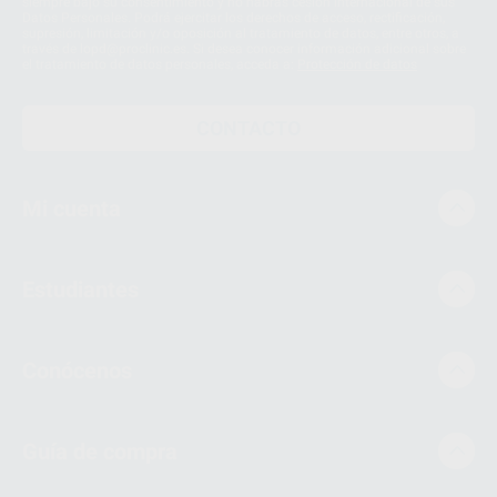
siempre bajo su consentimiento y no habrás cesión internacional de sus
Datos Personales. Podrá ejercitar los derechos de acceso, rectificación,
supresión, limitación y/o oposición al tratamiento de datos, entre otros, a
través de lopd@proclinic.es. Si desea conocer información adicional sobre
el tratamiento de datos personales, acceda a:
Protección de datos
CONTACTO
Mi cuenta
Estudiantes
Conócenos
Guía de compra