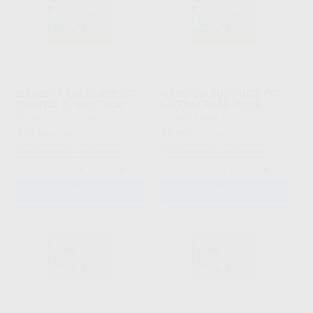
MAMPARA COLGANTE PET
MAMPARA COLGANTE PET
FRONTAL 3L 200X75CM
LATERAL P 60X 75 CM
LAURENS
|
Ref. 73041
LAURENS
|
Ref. 73042
179
65
,55
€
189,00 €
,55
€
69,00 €
Sin descuentos adicionales
Sin descuentos adicionales
-
+
-
+
AÑADIR
AÑADIR