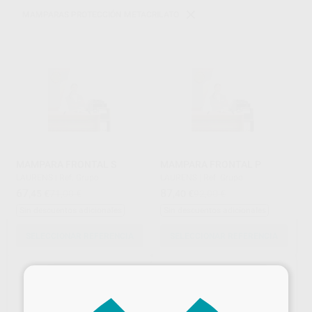
MAMPARAS PROTECCIÓN METACRILATO
MAMPARA FRONTAL S
MAMPARA FRONTAL P
LAURENS
|
Ref. Grupo
LAURENS
|
Ref. Grupo
67
87
,45
€
71,00 €
,40
€
92,00 €
Sin descuentos adicionales
Sin descuentos adicionales
SELECCIONAR REFERENCIA
SELECCIONAR REFERENCIA
×