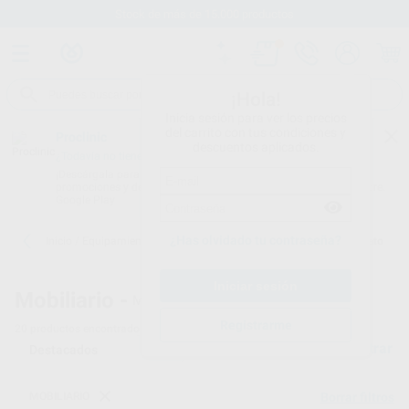
Stock de más de 15.000 productos
¡Hola!
Inicia sesión para ver los precios
del carrito con tus condiciones y
Proclinic
descuentos aplicados.
¿Todavía no tienes nuestra App?
¡Descárgala para ser siempre el primero en conocer nuestras
promociones y descuentos! Disponible en Google Play o App Store.
Google Play
¿Has olvidado tu contraseña?
Inicio
/
Equipamiento
/
Mobiliario
/
Mamparas protección metacrilato
Mobiliario -
Mamparas de metacrilato
Registrarme
20
productos encontrados
Filtrar
MOBILIARIO
Borrar filtros