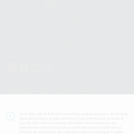
Whatsapp
665 533 087
Los servicios de WhatsApp Business son proporcionados por WhatsApp
Ireland Limited (WhatsApp Ireland). La información que controla WhatsApp
Ireland puede ser transferida a WhatsApp LLC y a Facebook Inc.. Dicha
Transferencia Internacional de Datos ofrece garantías adecuadas al
basarse en la Cláusula Contractual Tipo para la transferencia de datos
personales a terceros países. Puede ampliar la información en el siguiente
enlace:
WhatsApp Business Data Transfer Addendum
.
Síguenos
PROCLINIC S.A.U.
Copyright (c) 2026
Aviso legal
Teléfono:
900 393 939
En el sitio web de Proclinic utilizamos cookies propias y de terceros
E-mail de contacto:
proclinic@proclinic.es
para personalizar la web conforme a tus preferencias, analizar el
uso del sitio web y mostrarte publicidad relacionada con tus
preferencias sobre la base de un perfil elaborado a partir de tus
Condiciones Generales de Contratación
y
Política
hábitos de navegación (por ejemplo, páginas visitadas). Puedes