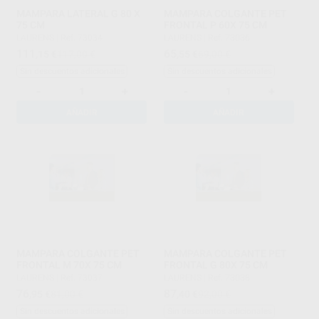
MAMPARA LATERAL G 80 X
MAMPARA COLGANTE PET
75 CM
FRONTAL P 60X 75 CM
LAURENS
|
Ref. 73034
LAURENS
|
Ref. 73036
111
65
,15
€
117,00 €
,55
€
69,00 €
Sin descuentos adicionales
Sin descuentos adicionales
-
+
-
+
AÑADIR
AÑADIR
MAMPARA COLGANTE PET
MAMPARA COLGANTE PET
FRONTAL M 70X 75 CM
FRONTAL G 80X 75 CM
LAURENS
|
Ref. 73037
LAURENS
|
Ref. 73038
76
87
,95
€
81,00 €
,40
€
92,00 €
Sin descuentos adicionales
Sin descuentos adicionales