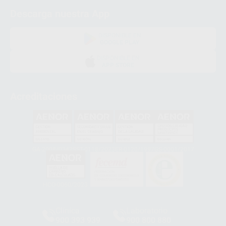
Descarga nuestra App
DISPONIBLE EN
GOOGLE PLAY
DISPONIBLE EN
APP STORE
Acreditaciones
GA-2008/0342
SST-0118/2023
ER-0120/1997
GS-0001/2017
HCO-0060/2023
Clínica
Laboratorio
900 393 939
900 800 880