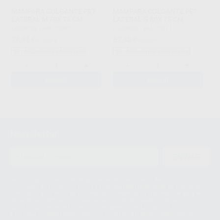
MAMPARA COLGANTE PET
MAMPARA COLGANTE PET
LATERAL M 70X 75 CM
LATERAL G 80X 75 CM
LAURENS
|
Ref. 73043
LAURENS
|
Ref. 73044
76
87
,95
€
81,00 €
,40
€
92,00 €
Sin descuentos adicionales
Sin descuentos adicionales
-
+
-
+
AÑADIR
AÑADIR
1
Newsletter
ENVIAR
Le informamos de que el Responsable del tratamiento de sus Datos
Personales es Proclinic S.A.U.. La Finalidad del tratamiento de sus Datos
Personales es el envío de información comercial. La legitimación para el
envío de la información comercial es su consentimiento prestado. Sus
datos únicamente serán cedidos a empresas vinculadas con Proclinic
S.A.U. que comercialicen productos similares del sector odontológico,