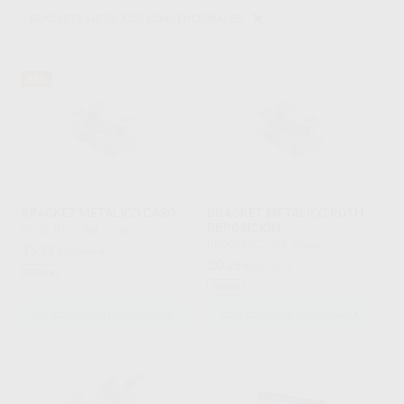
BRACKETS METÁLICOS CONVENCIONALES
35%
BRACKET METÁLICO CASO
BRACKET METÁLICO ROTH
REPOSICIÓN
PROCLINIC
|
Ref. Grupo
PROCLINIC
|
Ref. Grupo
35
,99
€
54,99 €
30
,26
€
33,44 €
Oferta
Oferta
SELECCIONAR REFERENCIA
SELECCIONAR REFERENCIA