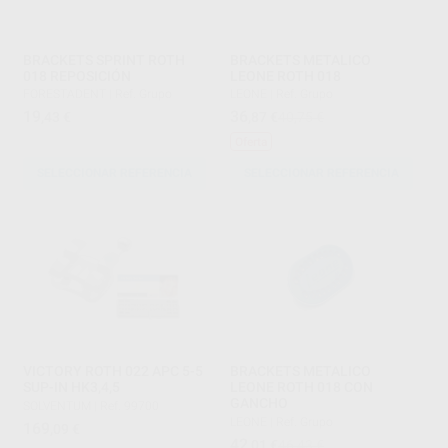
BRACKETS SPRINT ROTH
BRACKETS METALICO
018 REPOSICIÓN
LEONE ROTH 018
FORESTADENT
|
Ref. Grupo
LEONE
|
Ref. Grupo
19
36
,43
€
,87
€
40,75 €
Oferta
SELECCIONAR REFERENCIA
SELECCIONAR REFERENCIA
VICTORY ROTH 022 APC 5-5
BRACKETS METALICO
SUP-IN HK3,4,5
LEONE ROTH 018 CON
GANCHO
SOLVENTUM
|
Ref. 99700
LEONE
|
Ref. Grupo
169
,09
€
42
,01
€
46,43 €