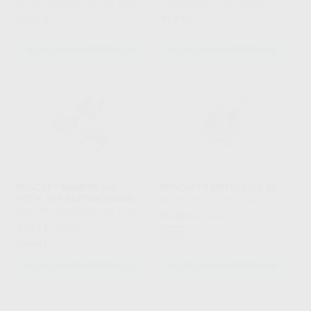
ORTHO ORGANIZERS
|
Ref. Grupo
FORESTADENT
|
Ref. Grupo
29
91
,31
€
,34
€
SELECCIONAR REFERENCIA
SELECCIONAR REFERENCIA
BRACKET MINIPREVAIL
BRACKETS METÁLICOS 3G
ROTH .018 REPOSICIONES
ORTHO PACIFIC
|
Ref. Grupo
G&H ORTHODONTICS
|
Ref. Grupo
52
,43
€
57,95 €
17
,24
€
19,06 €
Oferta
Oferta
SELECCIONAR REFERENCIA
SELECCIONAR REFERENCIA