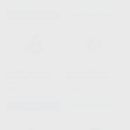
-
+
Oferta
AÑADIR
SELECCIONAR REFERENCIA
BRACKET DISCOVERY
BRACKET METÁLICO
SMART MBT .022 3,4,5G
EDGEWISE REPOSICIÓN
DENTAURUM
|
Ref. L4202
PROCLINIC
|
Ref. Grupo
77
26
,37
€
,50
€
-
+
AÑADIR
SELECCIONAR REFERENCIA