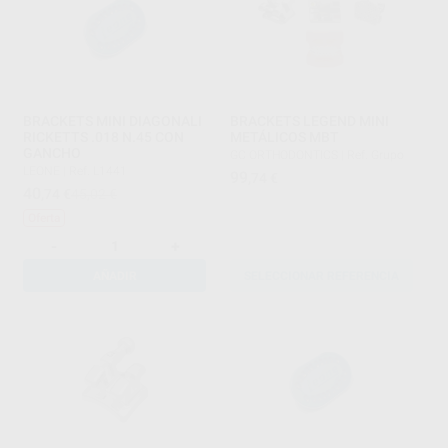
BRACKETS MINI DIAGONALI
BRACKETS LEGEND MINI
RICKETTS .018 N.45 CON
METÁLICOS MBT
GANCHO
GC ORTHODONTICS
|
Ref. Grupo
LEONE
|
Ref. L1441
99
,74
€
40
,74
€
45,02 €
Oferta
-
+
AÑADIR
SELECCIONAR REFERENCIA