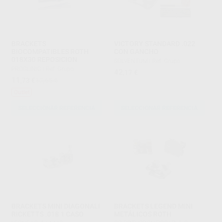
BRACKETS
VICTORY STANDARD .022
BIOCOMPATIBLES ROTH
CON GANCHO
018X30 REPOSICION
SOLVENTUM
|
Ref. Grupo
PROCLINIC
|
Ref. Grupo
42
,17
€
11
,73
€
17,65 €
Outlet
SELECCIONAR REFERENCIA
SELECCIONAR REFERENCIA
BRACKETS MINI DIAGONALI
BRACKETS LEGEND MINI
RICKETTS .018 1 CASO
METÁLICOS ROTH