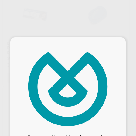
×
BRACKETS VICTORY LOW
BRACKET DE METAL
PROFILE MBT .022
DIAGONALI
REPOSICION
LEONE
|
Ref. Grupo
SOLVENTUM
|
Ref. Grupo
90
,08
€
99,56 €
35
,33
€
Oferta
SELECCIONAR REFERENCIA
SELECCIONAR REFERENCIA
Desbloquea todas tus ventajas
Inicia sesión
para disfrutar de todos