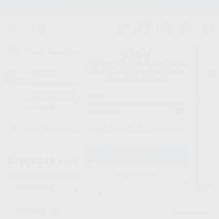
Stock de más de 15.000 productos
¡Hola!
Inicia sesión para ver los precios
del carrito con tus condiciones y
Proclinic
descuentos aplicados.
¿Todavía no tienes nuestra App?
¡Descárgala para ser siempre el primero en conocer nuestras
promociones y descuentos! Disponible en Google Play o App Store.
Google Play
¿Has olvidado tu contraseña?
Inicio
/
Ortodoncia
/
Brackets
/
Brackets metálicos convencionales
Brackets -
Brackets metálicos
Registrarme
66
productos encontrados
Filtrar
BRACKETS
Borrar filtros