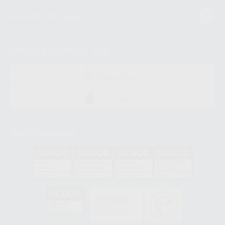
Guía de compra
Descarga nuestra App
DISPONIBLE EN
GOOGLE PLAY
DISPONIBLE EN
APP STORE
Acreditaciones
GA-2008/0342
SST-0118/2023
ER-0120/1997
GS-0001/2017
HCO-0060/2023