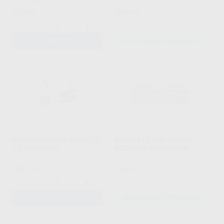
LEONE
|
Ref. L1443
GC ORTHODONTICS
|
Ref. Grupo
78
99
,33
€
,74
€
-
+
AÑADIR
SELECCIONAR REFERENCIA
020-195 UNITWIN ROTH 022
BRACKETS MINI SPRINT
5-5 S/I GNCH 3
ROTH 018 REPOSICION
SOLVENTUM
|
Ref. L9213
FORESTADENT
|
Ref. Grupo
149
19
,14
€
,43
€
-
+
AÑADIR
SELECCIONAR REFERENCIA