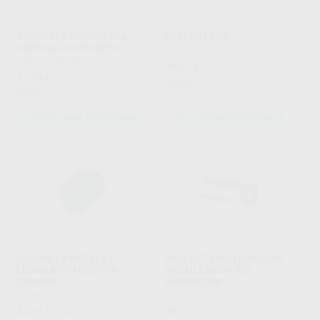
BRACKETS MINIPREVAIL
BRACKETS 2G
VERTICAL SLOT ROTH
ORTHO PACIFIC
|
Ref. Grupo
G&H ORTHODONTICS
|
Ref. Grupo
54
,62
€
60,36 €
17
,24
€
19,06 €
Oferta
Oferta
SELECCIONAR REFERENCIA
SELECCIONAR REFERENCIA
BRACKETS METALICO
BRACKETS VICTORY LOW
LEONE ROTH 022 CON
PROFILE ROTH.022
GANCHO
REPOSICION
LEONE
|
Ref. Grupo
SOLVENTUM
|
Ref. Grupo
42
35
,01
€
46,43 €
,33
€