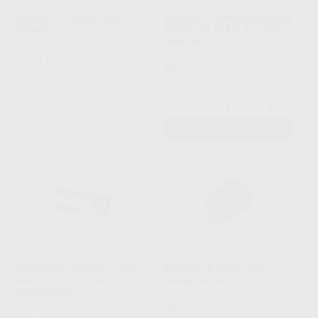
BRACKETS DISCOVERY
BRACKETS MINI DIAGONALI
SMART
RICKETTS .018 N.35 CON
GANCHO
DENTAURUM
|
Ref. Grupo
LEONE
|
Ref. L1442
77
,37
€
40
,74
€
45,02 €
Oferta
-
+
SELECCIONAR REFERENCIA
AÑADIR
BRACKETS VICTORY LOW
BRACKETS METALICO
PROFILE ROTH.018
LEONE RICKETTS 018
REPOSICION
LEONE
|
Ref. Grupo
SOLVENTUM
|
Ref. Grupo
32
,25
€