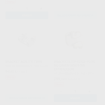
Oferta
-
+
AÑADIR
SELECCIONAR REFERENCIA
BRACKET AGILITY TWIN
BRACKETS TIP-EDGE-PLUS
NO ORIENTADOS SIN
G&H ORTHODONTICS
|
Ref. Grupo
EXTRACCION
64
,45
€
71,23 €
TP ORTHODONTICS
|
Ref. L9231
Oferta
298
,24
€
329,64 €
Oferta
-
+
SELECCIONAR REFERENCIA
AÑADIR