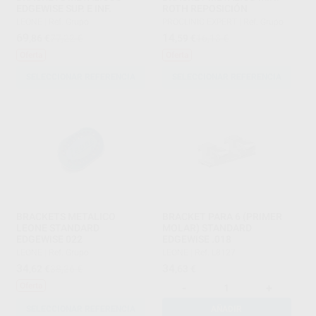
EDGEWISE SUP. E INF.
ROTH REPOSICIÓN
LEONE
|
Ref. Grupo
PROCLINIC EXPERT
|
Ref. Grupo
69
14
,86
€
77,22 €
,59
€
16,13 €
Oferta
Oferta
SELECCIONAR REFERENCIA
SELECCIONAR REFERENCIA
BRACKETS METALICO
BRACKET PARA 6 (PRIMER
LEONE STANDARD
MOLAR) STANDARD
EDGEWISE 022
EDGEWISE .018
LEONE
|
Ref. Grupo
LEONE
|
Ref. L8127
34
34
,62
€
38,26 €
,63
€
Oferta
-
+
SELECCIONAR REFERENCIA
AÑADIR