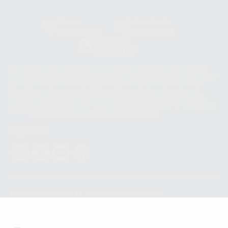
Clínica
Laboratorio
900 393 939
900 800 880
Whatsapp
665 533 087
Los servicios de WhatsApp Business son proporcionados por WhatsApp
Ireland Limited (WhatsApp Ireland). La información que controla WhatsApp
Ireland puede ser transferida a WhatsApp LLC y a Facebook Inc.. Dicha
Transferencia Internacional de Datos ofrece garantías adecuadas al
basarse en la Cláusula Contractual Tipo para la transferencia de datos
personales a terceros países. Puede ampliar la información en el siguiente
enlace:
WhatsApp Business Data Transfer Addendum
.
Síguenos
PROCLINIC S.A.U.
Copyright (c) 2026
Aviso legal
Teléfono:
900 393 939