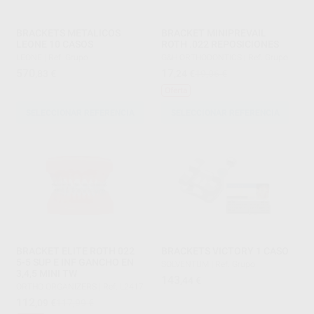
BRACKETS METALICOS
BRACKET MINIPREVAIL
LEONE 10 CASOS
ROTH .022 REPOSICIONES
LEONE
|
Ref. Grupo
G&H ORTHODONTICS
|
Ref. Grupo
570
17
,83
€
,24
€
19,06 €
Oferta
SELECCIONAR REFERENCIA
SELECCIONAR REFERENCIA
BRACKET ELITE ROTH 022
BRACKETS VICTORY 1 CASO
5-5 SUP E INF GANCHO EN
SOLVENTUM
|
Ref. Grupo
3,4,5 MINI TW
143
,44
€
ORTHO ORGANIZERS
|
Ref. L2417
112
,09
€
117,99 €