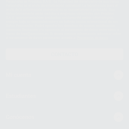
Personales es Proclinic S.A.U.. La Finalidad del tratamiento de sus Datos
Personales es el envío de información comercial. La legitimación para el
envío de la información comercial es su consentimiento prestado. Sus
datos únicamente serán cedidos a empresas vinculadas con Proclinic
S.A.U. que comercialicen productos similares del sector odontológico,
siempre bajo su consentimiento y no habrás cesión internacional de sus
Datos Personales. Podrá ejercitar los derechos de acceso, rectificación,
supresión, limitación y/o oposición al tratamiento de datos, entre otros, a
través de lopd@proclinic.es. Si desea conocer información adicional sobre
el tratamiento de datos personales, acceda a:
Protección de datos
CONTACTO
Mi cuenta
Estudiantes
Conócenos