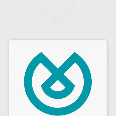
×
1
/ 6
¡Novedad!
BRACKET METÁLICO MINI CASO
Marca
PROCLINIC EXPERT
Contenido
20 brackets con ganchos en 3,4,5
Precio web
54
Desbloquea todas tus ventajas
,14
€
56,99 €