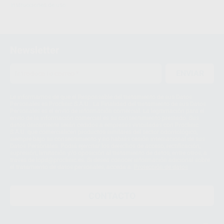
Instrucciones de uso
Newsletter
ENVIAR
Le informamos de que el Responsable del tratamiento de sus Datos
Personales es Proclinic S.A.U.. La Finalidad del tratamiento de sus Datos
Personales es el envío de información comercial. La legitimación para el
envío de la información comercial es su consentimiento prestado. Sus
datos únicamente serán cedidos a empresas vinculadas con Proclinic
S.A.U. que comercialicen productos similares del sector odontológico,
siempre bajo su consentimiento y no habrás cesión internacional de sus
Datos Personales. Podrá ejercitar los derechos de acceso, rectificación,
supresión, limitación y/o oposición al tratamiento de datos, entre otros, a
través de lopd@proclinic.es. Si desea conocer información adicional sobre
el tratamiento de datos personales, acceda a:
Protección de datos
CONTACTO