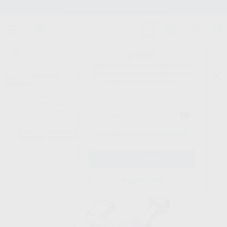
Stock de más de 15.000 productos
¡Hola!
Inicia sesión para ver los precios
del carrito con tus condiciones y
Proclinic
descuentos aplicados.
¿Todavía no tienes nuestra App?
¡Descárgala para ser siempre el primero en conocer nuestras
promociones y descuentos! Disponible en Google Play o App Store.
Google Play
Inicio
/
Ortodoncia
/
Brackets
/
Brackets metálicos convencionales
/
¿Has olvidado tu contraseña?
BRACKET METÁLICO MINI CASO
Registrarme