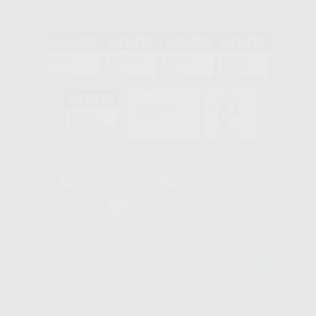
Acreditaciones
GA-2008/0342
SST-0118/2023
ER-0120/1997
GS-0001/2017
HCO-0060/2023
Clínica
Laboratorio
900 393 939
900 800 880
Whatsapp
665 533 087
Los servicios de WhatsApp Business son proporcionados por WhatsApp
Ireland Limited (WhatsApp Ireland). La información que controla WhatsApp
Ireland puede ser transferida a WhatsApp LLC y a Facebook Inc.. Dicha
Transferencia Internacional de Datos ofrece garantías adecuadas al
basarse en la Cláusula Contractual Tipo para la transferencia de datos
personales a terceros países. Puede ampliar la información en el siguiente
enlace:
WhatsApp Business Data Transfer Addendum
.