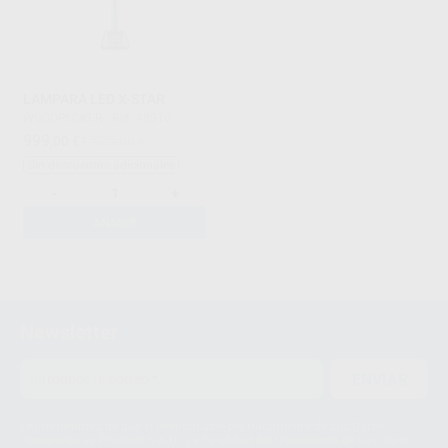
LAMPARA LED X-STAR
WOODPECKER
|
Ref. 48310
999
,00
€
1.520,00 €
Sin descuentos adicionales
-
+
AÑADIR
1
Newsletter
ENVIAR
Le informamos de que el Responsable del tratamiento de sus Datos
Personales es Proclinic S.A.U.. La Finalidad del tratamiento de sus Datos