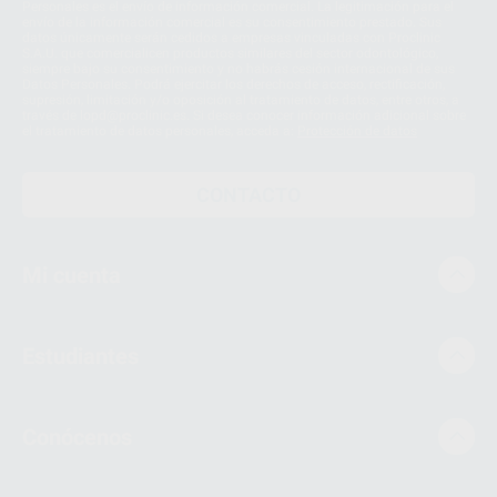
Personales es el envío de información comercial. La legitimación para el
envío de la información comercial es su consentimiento prestado. Sus
datos únicamente serán cedidos a empresas vinculadas con Proclinic
S.A.U. que comercialicen productos similares del sector odontológico,
siempre bajo su consentimiento y no habrás cesión internacional de sus
Datos Personales. Podrá ejercitar los derechos de acceso, rectificación,
supresión, limitación y/o oposición al tratamiento de datos, entre otros, a
través de lopd@proclinic.es. Si desea conocer información adicional sobre
el tratamiento de datos personales, acceda a:
Protección de datos
CONTACTO
Mi cuenta
Estudiantes
Conócenos