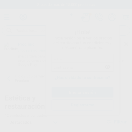
Stock de más de 15.000 productos
¡Hola!
Inicia sesión para ver los precios
del carrito con tus condiciones y
Proclinic
descuentos aplicados.
¿Todavía no tienes nuestra App?
¡Descárgala para ser siempre el primero en conocer nuestras
promociones y descuentos! Disponible en Google Play o App Store.
Google Play
Inicio
/
Equipamiento
/
Estética y restauración
/
Lámparas LED
¿Has olvidado tu contraseña?
Premium
Estética y
Lámparas de
restauración -
fotopolimerización
Registrarme
12
productos encontrados
Filtrar