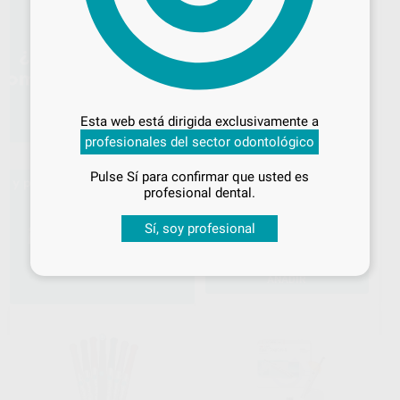
Desbloquea todas tus ventajas
Inicia sesión
para disfrutar de todos
Esta web está dirigida exclusivamente a
tus
descuentos y condiciones
LÁMPARA DE
profesionales del sector odontológico
especiales
POLIMERIZACIÓN VALO X
KIT
Pulse Sí para confirmar que usted es
¡Iniciar sesión!
ULTRADENT
|
Ref. 12395
profesional dental.
1.539
,00
€
1.999,00 €
Sí, soy profesional
Sin descuentos adicionales
-
+
AÑADIR