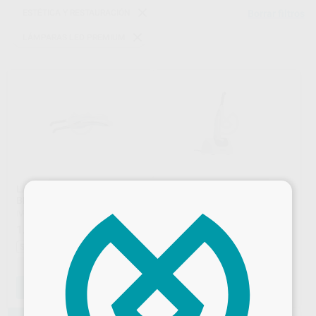
ESTÉTICA Y RESTAURACIÓN
Borrar filtros
LÁMPARAS LED PREMIUM
LAMPARA DE POLIMERIZAR
LAMPARA DE POLIMERIZAR
×
BLUEPHASE POWER CURE
BLUEPHASE G4 GRIS
IVOCLAR
|
Ref. 23844
IVOCLAR
|
Ref. 23822
1.710
1.099
,00
€
,00
€
1.325,00 €
Sin descuentos adicionales
Sin descuentos adicionales
-
+
-
+
AÑADIR
AÑADIR