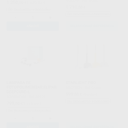
IVOCLAR
|
Ref. Grupo
1.250
,00
€
1.530,82 €
1.710
,00
€
Sin descuentos adicionales
Sin descuentos adicionales
-
+
AÑADIR
SELECCIONAR REFERENCIA
LAMPARA DE
STARLIGHT PRO
FOTOPOLIMERIZAR ELIPAR
MECTRON
|
Ref. Grupo
DEEPCURE-L
599
,00
€
780,00 €
SOLVENTUM
|
Ref. 89925
Sin descuentos adicionales
799
,00
€
1.075,59 €
Sin descuentos adicionales
-
+
AÑADIR
SELECCIONAR REFERENCIA