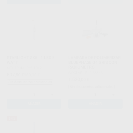
STARLIGHT SX5 - 1 LED 5
LAMPARA DE POLIMERIZAR
WATT
BLUEPHASE G4 GRIS CON
RADIOMETRO
MECTRON
|
Ref. 10121
IVOCLAR
|
Ref. 23846
807
,50
€
850,00 €
1.520
,00
€
Sin descuentos adicionales
Sin descuentos adicionales
-
+
-
+
AÑADIR
AÑADIR
34%