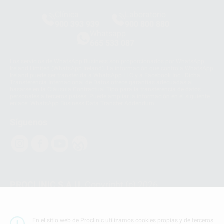
Clínica
Laboratorio
900 393 939
900 800 880
Whatsapp
665 533 087
Los servicios de WhatsApp Business son proporcionados por WhatsApp
Ireland Limited (WhatsApp Ireland). La información que controla WhatsApp
Ireland puede ser transferida a WhatsApp LLC y a Facebook Inc.. Dicha
Transferencia Internacional de Datos ofrece garantías adecuadas al
basarse en la Cláusula Contractual Tipo para la transferencia de datos
personales a terceros países. Puede ampliar la información en el siguiente
enlace:
WhatsApp Business Data Transfer Addendum
.
Síguenos
PROCLINIC S.A.U.
Copyright (c) 2026
Aviso legal
Teléfono:
900 393 939
En el sitio web de Proclinic utilizamos cookies propias y de terceros