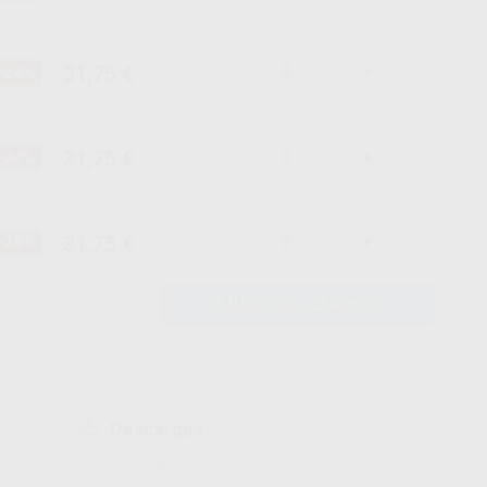
31,75 €
-24%
-
+
31,75 €
-24%
-
+
31,75 €
-24%
-
+
AÑADIR AL CARRITO
Descargas
Hojas de seguridad