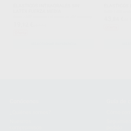
ELASTICOS INTRAORALES SIN
ELASTICOS 
LATEX FUERZA MEDIA
Bolsa 5.000 
Bolsa 1.000 unidades (10 bolsas de 100 elásticos)
43
,84
€
46,
19
,12
€
21,14 €
Oferta
Oferta
SELECCIONAR REFERENCIA
SELE
Conócenos
Guía de 
¿Quiénes somos?
Cómo com
Nuestros
Seguimien
compromisos
pedido