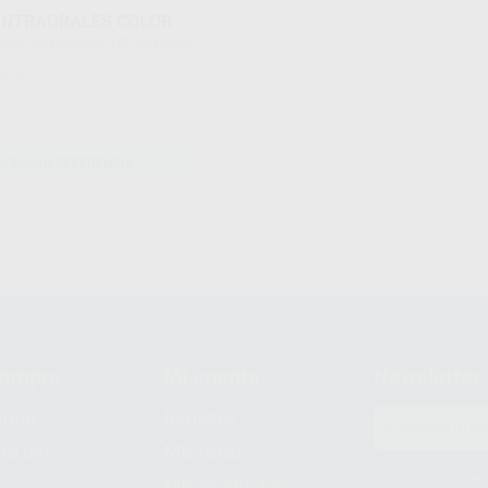
INTRAORALES COLOR
unidades (50 bolsas de 100 elásticos)
15 €
CCIONAR REFERENCIA
compra
Mi cuenta
Newsletter
prar
Registro
to del
Mis listas
Le informamos de q
Mis productos