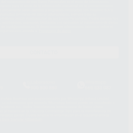
d del tratamiento de sus Datos Personales es el envío de información
imación para el envío de la información comercial es su consentimiento
s únicamente serán cedidos a empresas vinculadas con Proclinic S.A.U.
roductos similares del sector odontológico, siempre bajo su
 habrás cesión internacional de sus Datos Personales. Podrá ejercitar los
 rectificación, supresión, limitación y/o oposición al tratamiento de datos,
és de lopd@proclinic.es. Si desea conocer información adicional sobre el
os personales, acceda a:
Protección de datos
CONTACTO
Laboratorio
Whatsapp
39
900 800 880
665 533 087
hatsApp Business son proporcionados por WhatsApp Ireland Limited
. La información que controla WhatsApp Ireland puede ser transferida a
acebook Inc.. Dicha Transferencia Internacional de Datos ofrece
 al basarse en la Cláusula Contractual Tipo para la transferencia de
terceros países. Puede ampliar la información en el siguiente enlace:
s Data Transfer Addendum
.