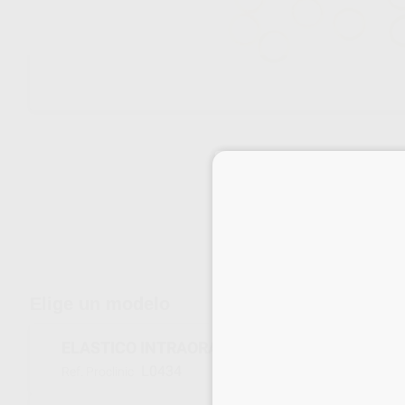
Envíos gratuitos desde 110€
Elige un modelo
ELASTICO INTRAORAL AMBAR 1/8 3,2MM LIGE
L0434
Ref. Proclinic