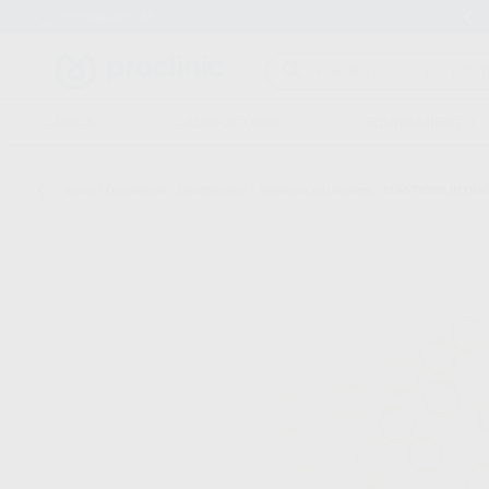
Entrega en 24h
15 días para cambiar de opinión
CLÍNICA
LABORATORIO
EQUIPAMIENTO
Inicio
/
Ortodoncia
/
Elastómeros
/
Elásticos intraorales
/
ELASTICOS INTRA