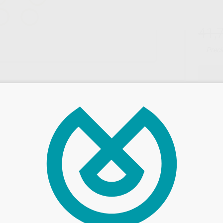
41,
Preci
Entrega en 24h
RA 2,5OZ