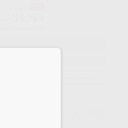
-24%
¡Mejor oferta!
31
,75
€
75 €
o con IVA incluido 34,93 €
×
ELEGIR MODELO
15 días para cambiar de opinión salvo anestesias
31,75 €
-24%
-
+