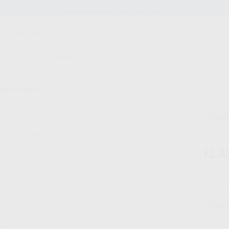
Stock de más de 15.000 productos
ORTODONCIA
CAD/CAM
EST
ORALES AMBAR
Ofert
ELA
Marca
Conteni
Oferta