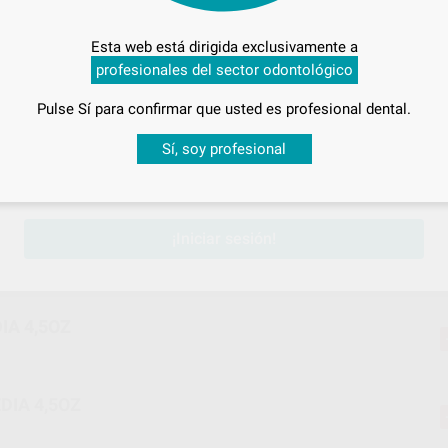
ERA 2,5OZ
Esta web está dirigida exclusivamente a
profesionales del sector odontológico
RA 2,5OZ
Pulse Sí para confirmar que usted es profesional dental.
Desbloquea todas tus ventajas
Sí, soy profesional
ERA 2,5OZ
sesión
para disfrutar de todos tus
descuentos y condiciones esp
¡Iniciar sesión!
RA 2,5OZ
IA 4,5OZ
DIA 4,5OZ