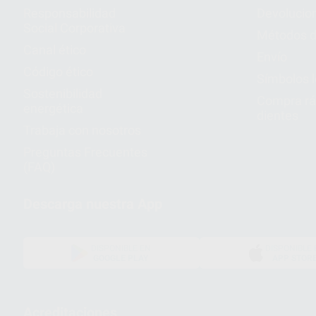
Responsabilidad
Devolucio
Social Corporativa
Métodos d
Canal ético
Envío
Código ético
Símbolos 
Sostenibilidad
Compra rá
energética
dientes
Trabaja con nosotros
Preguntas Frecuentes
(FAQ)
Descarga nuestra App
DISPONIBLE EN
DISPONIBLE 
GOOGLE PLAY
APP STOR
Acreditaciones