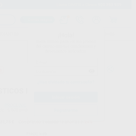
900 393 939
Envíos gratuitos desde 110€
Llama GRATIS a Clínica
Carrito mágico
UDIANTES
FOLLETOS
FORMACIONES
¡Hola!
Inicia sesión para ver los precios
del carrito con tus condiciones y
descuentos aplicados.
a
¿Has olvidado tu contraseña?
STICOS INTRAORALES AMBAR
PROCLINIC
do
5.000 unidades (50 bolsas de 100 elásticos)
Registrarme
31,75 €
Comprando
1 unidad
te ahorras el
24%
Precio web