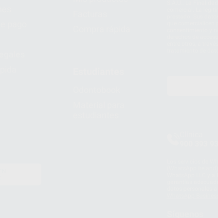
S.A.U.. La Finalida
nes
comercial. La legit
Facturas
prestado. Sus dato
e pago
que comercialicen p
Compra rápida
consentimiento y no
derechos de acceso,
entre otros, a trav
tratamiento de dat
legales
pida
Estudiantes
Odontobook
Material para
estudiantes
Clínica
900 393 9
Los servicios de W
(WhatsApp Ireland)
EN
WhatsApp LLC y a F
E
garantías adecuadas
datos personales a 
WhatsApp Busines
Síguenos