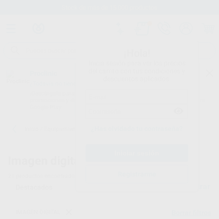
Stock de más de 15.000 productos
¡Hola!
Inicia sesión para ver los precios
del carrito con tus condiciones y
Proclinic
descuentos aplicados.
¿Todavía no tienes nuestra App?
¡Descárgala para ser siempre el primero en conocer nuestras
promociones y descuentos! Disponible en Google Play o App Store.
Google Play
¿Has olvidado tu contraseña?
Inicio
/
Equipamiento
/
Imagen digital
/
Sensor intraoral con cable
Imagen digital -
Sensor intraoral
Registrarme
21
productos encontrados
Filtrar
IMAGEN DIGITAL
Borrar filtros