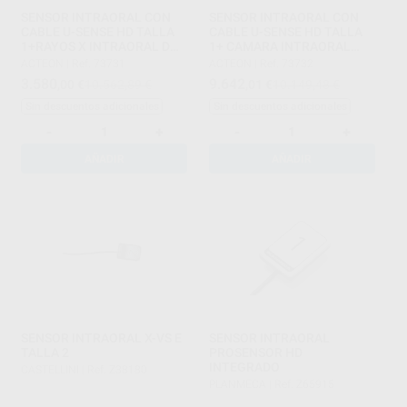
SENSOR INTRAORAL CON
SENSOR INTRAORAL CON
CABLE U-SENSE HD TALLA
CABLE U-SENSE HD TALLA
1+RAYOS X INTRAORAL DC
1+ CAMARA INTRAORAL
ALCANCE 80CM
SOPRO 617
ACTEON
|
Ref. 73731
ACTEON
|
Ref. 73732
3.580
9.642
,00
€
10.562,89 €
,01
€
10.149,48 €
Sin descuentos adicionales
Sin descuentos adicionales
-
+
-
+
AÑADIR
AÑADIR
SENSOR INTRAORAL X-VS E
SENSOR INTRAORAL
TALLA 2
PROSENSOR HD
INTEGRADO
CASTELLINI
|
Ref. Z38180
PLANMECA
|
Ref. Z65915