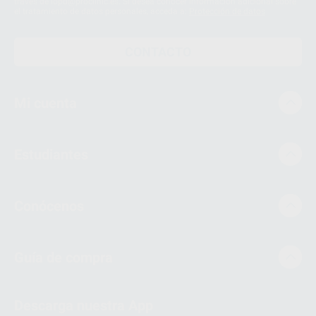
través de lopd@proclinic.es. Si desea conocer información adicional sobre
el tratamiento de datos personales, acceda a:
Protección de datos
CONTACTO
Mi cuenta
Estudiantes
Conócenos
Guía de compra
Descarga nuestra App