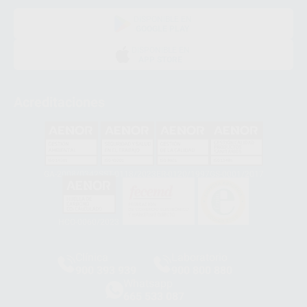
DISPONIBLE EN
GOOGLE PLAY
DISPONIBLE EN
APP STORE
Acreditaciones
GA-2008/0342
SST-0118/2023
ER-0120/1997
GS-0001/2017
HCO-0060/2023
Clínica
Laboratorio
900 393 939
900 800 880
Whatsapp
665 533 087