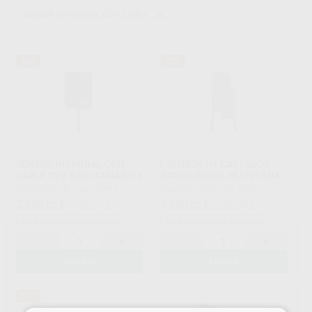
SENSOR INTRAORAL CON CABLE
40%
72%
SENSOR INTRORAL CON
I-SENSOR H1 CAPTADOR
CABLE RVG 5200 TAMAÑO 1
RADIOLOGICO 38,5*25 MM
CARESTREAM
|
Ref. 35441
WOODPECKER
|
Ref. 90587
2.690
1.050
,00
€
4.499,00 €
,00
€
3.690,00 €
Sin descuentos adicionales
Sin descuentos adicionales
-
+
-
+
AÑADIR
AÑADIR
54%