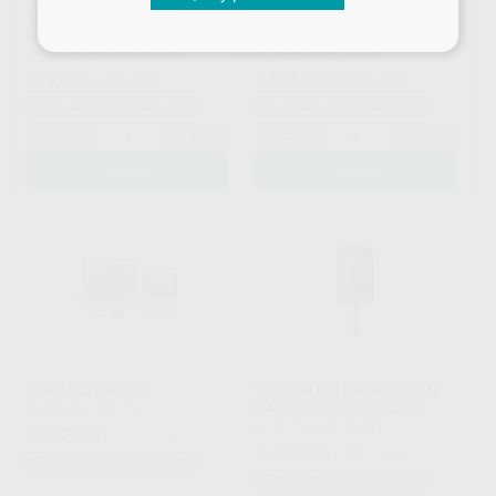
SENSOR INTRAORAL CON
SENSOR INTRAORAL CON
CABLE XVD2530
CABLE U-SENSE HD TALLA 1
XPECTVISION
|
Ref. 91015
ACTEON
|
Ref. 73730
975
1.585
,00
€
3.100,00 €
,00
€
6.646,90 €
Sin descuentos adicionales
Sin descuentos adicionales
-
+
-
+
AÑADIR
AÑADIR
DÜRR VISTARAY 7
SENSOR INTRAORAL CON
CABLE SOPIX 2 TALLA 2
DÜRR
|
Ref. 89873
ACTEON
|
Ref. 49763
6.650
,00
€
7.200,00 €
7.705
,36
€
8.110,90 €
Sin descuentos adicionales
Sin descuentos adicionales