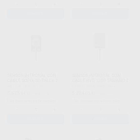
-
+
-
+
AÑADIR
AÑADIR
SENSOR INTRORAL CON
SENSOR INTRORAL CON
CABLE SOPIX SD TALLA 2
CABLE RVG 5200 TAMAÑO 2
ACTEON
|
Ref. 49767
CARESTREAM
|
Ref. 35442
5.875
5.224
,94
€
6.185,20 €
,05
€
5.499,00 €
Sin descuentos adicionales
Sin descuentos adicionales
-
+
-
+
AÑADIR
AÑADIR