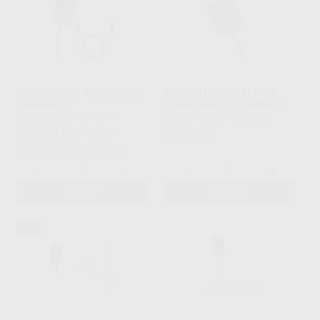
CARESTREAM RVG CS 6200
SENSOR INTRORAL CON
TAMAÑO 2
CABLE RVG 142 TAMAÑO 1
CARESTREAM
|
Ref. 35447
CARESTREAM
|
Ref. 35495
6.649
3.299
,05
€
6.999,00 €
,35
€
Sin descuentos adicionales
-
+
-
+
AÑADIR
AÑADIR
66%