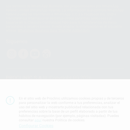
Los servicios de WhatsApp Business son proporcionados por WhatsApp
Ireland Limited (WhatsApp Ireland). La información que controla WhatsApp
Ireland puede ser transferida a WhatsApp LLC y a Facebook Inc.. Dicha
Transferencia Internacional de Datos ofrece garantías adecuadas al
basarse en la Cláusula Contractual Tipo para la transferencia de datos
personales a terceros países. Puede ampliar la información en el siguiente
enlace:
WhatsApp Business Data Transfer Addendum
.
Síguenos
PROCLINIC S.A.U.
Copyright (c) 2026
Aviso legal
Teléfono:
900 393 939
En el sitio web de Proclinic utilizamos cookies propias y de terceros
E-mail de contacto:
proclinic@proclinic.es
para personalizar la web conforme a tus preferencias, analizar el
uso del sitio web y mostrarte publicidad relacionada con tus
preferencias sobre la base de un perfil elaborado a partir de tus
Condiciones Generales de Contratación
y
Política
hábitos de navegación (por ejemplo, páginas visitadas). Puedes
de privacidad
consultar
aquí
nuestra Política de cookies.
Información Corporativa
Configurar Cookies