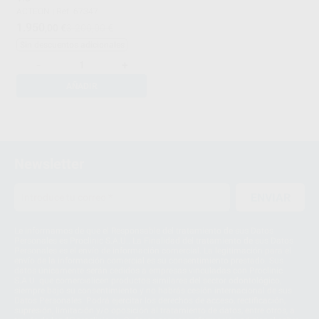
ACTEON
|
Ref. 67347
1.950
,00
€
3.200,00 €
Sin descuentos adicionales
-
+
AÑADIR
1
Newsletter
ENVIAR
Le informamos de que el Responsable del tratamiento de sus Datos
Personales es Proclinic S.A.U.. La Finalidad del tratamiento de sus Datos
Personales es el envío de información comercial. La legitimación para el
envío de la información comercial es su consentimiento prestado. Sus
datos únicamente serán cedidos a empresas vinculadas con Proclinic
S.A.U. que comercialicen productos similares del sector odontológico,
siempre bajo su consentimiento y no habrás cesión internacional de sus
Datos Personales. Podrá ejercitar los derechos de acceso, rectificación,
supresión, limitación y/o oposición al tratamiento de datos, entre otros, a