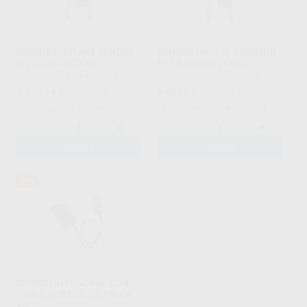
SENSOR DIGITAL I-SENSOR
SENSOR DIGITAL I-SENSOR
H-2 WOODPECKER
H-1.5 WOODPECKER
WOODPECKER
|
Ref. 65517
WOODPECKER
|
Ref. 47813
1.326
948
,14
€
3.990,00 €
,10
€
3.890,00 €
Sin descuentos adicionales
Sin descuentos adicionales
-
+
-
+
AÑADIR
AÑADIR
39%
SENSOR INTRAORAL CON
CABLE U-SENSE HD TALLA
1.5