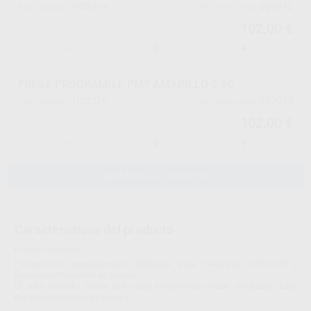
HD2074
689013
Ref. Proclinic
Ref. fabricante
102,00 €
-
+
FRESA PROGRAMILL PM7 AMARILLO 0.5C
HD2076
689014
Ref. Proclinic
Ref. fabricante
102,00 €
-
+
AÑADIR AL CARRITO
Características del producto
Proclinic informa:
Herramientas especialmente diseñadas para materiales CAD/CAM y
fresadoras PrograMill de Ivoclar.
El color amarillo indica que estas herramientas están diseñadas para
materiales de óxido de circonio.