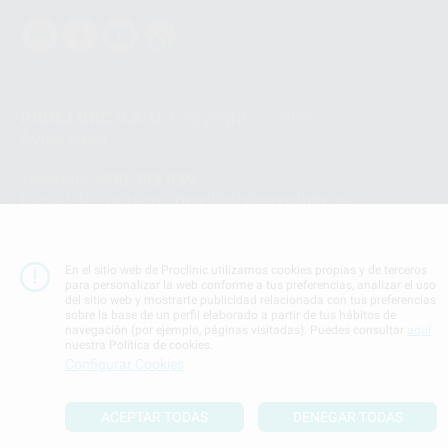
PROCLINIC S.A.U.
Copyright (c) 2026
Aviso legal
Teléfono:
900 393 939
E-mail de contacto:
proclinic@proclinic.es
Condiciones Generales de Contratación
y
Política
de privacidad
En el sitio web de Proclinic utilizamos cookies propias y de terceros
Información Corporativa
para personalizar la web conforme a tus preferencias, analizar el uso
del sitio web y mostrarte publicidad relacionada con tus preferencias
Política de Cookies
sobre la base de un perfil elaborado a partir de tus hábitos de
navegación (por ejemplo, páginas visitadas). Puedes consultar
aquí
nuestra Política de cookies.
SUBIR
Configurar Cookies
ACEPTAR TODAS
DENEGAR TODAS