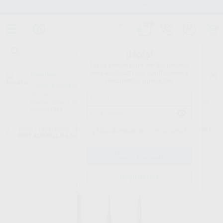
Stock de más de 15.000 productos
¡Hola!
Inicia sesión para ver los precios
del carrito con tus condiciones y
Proclinic
descuentos aplicados.
¿Todavía no tienes nuestra App?
¡Descárgala para ser siempre el primero en conocer nuestras
promociones y descuentos! Disponible en Google Play o App Store.
Google Play
Inicio
/
Laboratorio
/
Cad/cam
/
Fresas cad cam
/
FRESA PROGRAMILL
¿Has olvidado tu contraseña?
PM7 AMARILLO 0,5C-1,0C-2,5C CIRCONIO
Registrarme