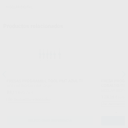
IVOCLAR DIGITAL
Productos relacionados
FRESAS PROGRAMILL TOOL PM7 AZUL TI
FRESA PROGR
COBALTO/TIT
IVOCLAR DIGITAL
|
Ref. Grupo
IVOCLAR DIGITA
88
,11
€
92,75 €
128
,25
€
135,0
Sin descuentos adicionales
Sin descuentos 
-
SELECCIONAR REFERENCIA