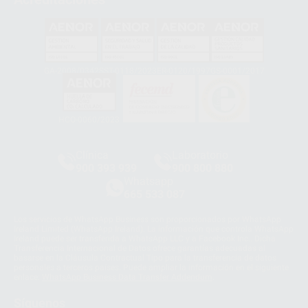
GA-2008/0342
SST-0118/2023
ER-0120/1997
GS-0001/2017
HCO-0060/2023
Clínica
Laboratorio
900 393 939
900 800 880
Whatsapp
665 533 087
Los servicios de WhatsApp Business son proporcionados por WhatsApp
Ireland Limited (WhatsApp Ireland). La información que controla WhatsApp
Ireland puede ser transferida a WhatsApp LLC y a Facebook Inc.. Dicha
Transferencia Internacional de Datos ofrece garantías adecuadas al
basarse en la Cláusula Contractual Tipo para la transferencia de datos
personales a terceros países. Puede ampliar la información en el siguiente
enlace:
WhatsApp Business Data Transfer Addendum
.
Síguenos