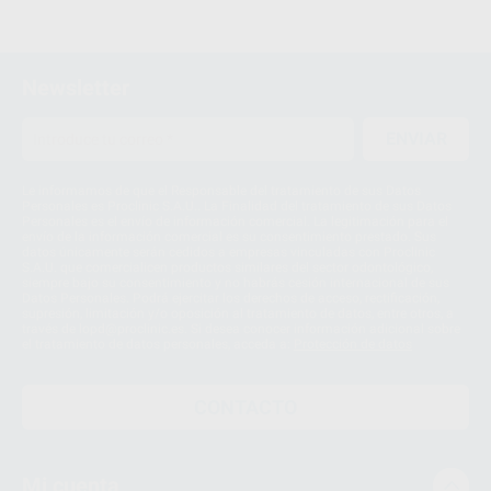
Newsletter
ENVIAR
Le informamos de que el Responsable del tratamiento de sus Datos
Personales es Proclinic S.A.U.. La Finalidad del tratamiento de sus Datos
Personales es el envío de información comercial. La legitimación para el
envío de la información comercial es su consentimiento prestado. Sus
datos únicamente serán cedidos a empresas vinculadas con Proclinic
S.A.U. que comercialicen productos similares del sector odontológico,
siempre bajo su consentimiento y no habrás cesión internacional de sus
Datos Personales. Podrá ejercitar los derechos de acceso, rectificación,
supresión, limitación y/o oposición al tratamiento de datos, entre otros, a
través de lopd@proclinic.es. Si desea conocer información adicional sobre
el tratamiento de datos personales, acceda a:
Protección de datos
CONTACTO
Mi cuenta