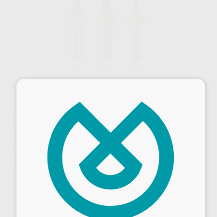
×
Sin descuentos adicionales
FRESA PROGRAMILL PM7 AMARILLO 0,5C-1,0C-2,5C
CIRCONIO
Marca
IVOCLAR DIGITAL
Contenido
1 unidad
Precio web
102
,00
€
Desbloquea todas tus ventajas