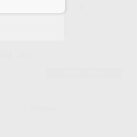
30,10 €
-40%
-
+
eciales
30,10 €
-40%
-
+
30,10 €
-40%
-
+
AÑADIR AL CARRITO
Descargas
Ficha técnica
Hojas de seguridad