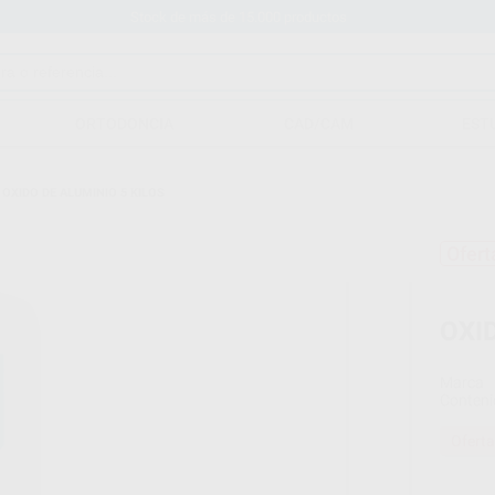
Stock de más de 15.000 productos
ORTODONCIA
CAD/CAM
EST
/
OXIDO DE ALUMINIO 5 KILOS
Ofert
OXI
Marca
Conteni
Oferta