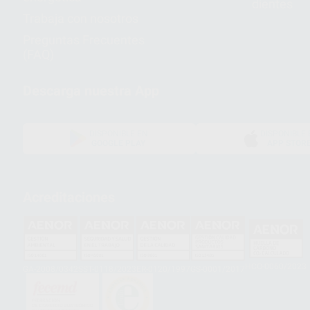
dientes
Trabaja con nosotros
Preguntas Frecuentes
(FAQ)
Descarga nuestra App
DISPONIBLE EN
DISPONIBLE 
GOOGLE PLAY
APP STOR
Acreditaciones
HCO-0060/2023
GA-2008/0342
SST-0118/2023
ER-0120/1997
GS-0001/2017