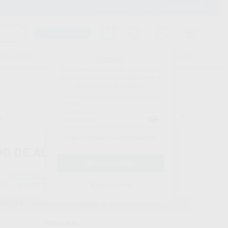
900 393 939
Envíos gratuitos desde 110€
Llama GRATIS a Clínica
Carrito mágico
UDIANTES
FOLLETOS
FORMACIONES
¡Hola!
Inicia sesión para ver los precios
del carrito con tus condiciones y
descuentos aplicados.
a
¿Has olvidado tu contraseña?
DO DE ALUMINIO 5 KILOS
PROCLINIC
do
1 unidad de 5 kg
Registrarme
30,10 €
Comprando
1 unidad
te ahorras el
40%
Precio web