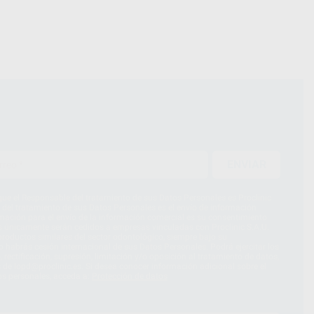
ENVIAR
ue el Responsable del tratamiento de sus Datos Personales es Proclinic
d del tratamiento de sus Datos Personales es el envío de información
imación para el envío de la información comercial es su consentimiento
s únicamente serán cedidos a empresas vinculadas con Proclinic S.A.U.
roductos similares del sector odontológico, siempre bajo su
 habrás cesión internacional de sus Datos Personales. Podrá ejercitar los
 rectificación, supresión, limitación y/o oposición al tratamiento de datos,
és de lopd@proclinic.es. Si desea conocer información adicional sobre el
os personales, acceda a:
Protección de datos