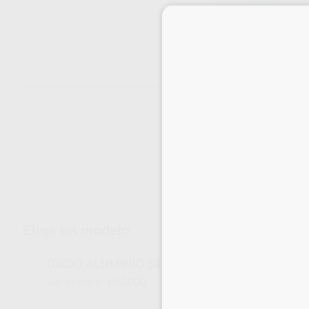
Envíos gratuitos desde 110€
Elige un modelo
OXIDO ALUMINIO 50 MICRAS
H62000
Ref. Proclinic