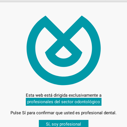
50,
Preci
Entrega en 24h
Esta web está dirigida exclusivamente a
profesionales del sector odontológico
Pulse Sí para confirmar que usted es profesional dental.
Desbloquea todas tus ventajas
Sí, soy profesional