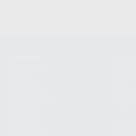
Conócenos
Guía de 
¿Quiénes somos?
Cómo com
Nuestros
Seguimien
compromisos
pedido
Responsabilidad
Devolucio
Social Corporativa
Métodos d
Canal ético
Envío
Código ético
Símbolos 
Sostenibilidad
Compra rá
energética