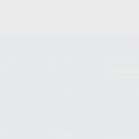
compra
Mi cuenta
Newsletter
prar
Registro
to del
Mis listas
Le informamos de q
Mis productos
S.A.U.. La Finalida
nes
comercial. La legit
Facturas
prestado. Sus dato
e pago
que comercialicen p
Compra rápida
consentimiento y no
derechos de acceso,
entre otros, a trav
tratamiento de dat
legales
pida
Estudiantes