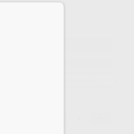
-40%
×
¡Mejor oferta!
30
,10
€
29 €
o con IVA incluido 36,42 €
ELEGIR MODELO
15 días para cambiar de opinión salvo anestesias
30,10 €
-40%
-
+