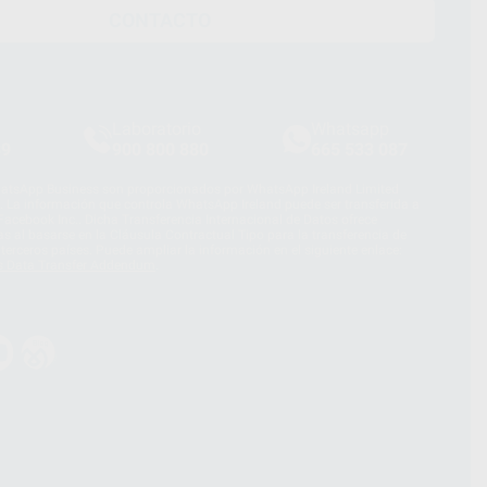
CONTACTO
Laboratorio
Whatsapp
39
900 800 880
665 533 087
hatsApp Business son proporcionados por WhatsApp Ireland Limited
. La información que controla WhatsApp Ireland puede ser transferida a
acebook Inc.. Dicha Transferencia Internacional de Datos ofrece
 al basarse en la Cláusula Contractual Tipo para la transferencia de
terceros países. Puede ampliar la información en el siguiente enlace:
s Data Transfer Addendum
.