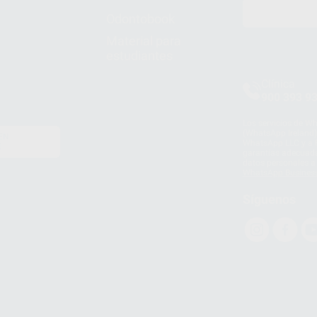
Odontobook
Material para
estudiantes
Clínica
900 393 9
Los servicios de W
(WhatsApp Ireland)
EN
WhatsApp LLC y a F
E
garantías adecuadas
datos personales a 
WhatsApp Busines
Síguenos