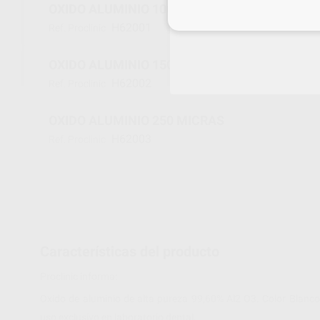
OXIDO ALUMINIO 100 MICRAS
Inicia 
H62001
Ref. Proclinic
OXIDO ALUMINIO 150 MICRAS
H62002
Ref. Proclinic
OXIDO ALUMINIO 250 MICRAS
H62003
Ref. Proclinic
Características del producto
Proclinic informa:
Oxido de aluminio de alta pureza 99,60% Al2 O3. Color Blanco, 
uso exclusivo en laboratorio dental.