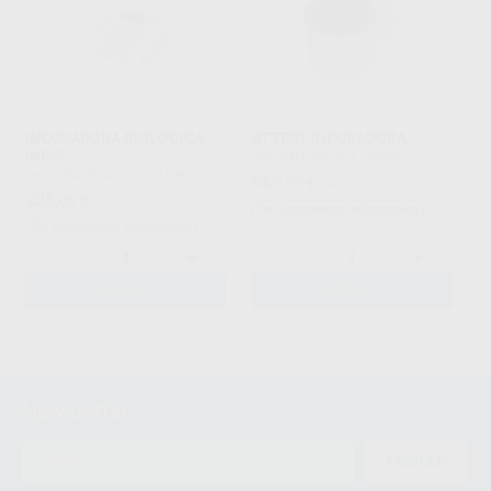
INCUBADORA BIOLOGICA
ATTEST INCUBADORA
INC-8
SOLVENTUM
|
Ref. 38950
INCOTRADING
|
Ref. 73198
969
,59
€
1.020,62 €
225
,00
€
250,00 €
Sin descuentos adicionales
Sin descuentos adicionales
-
+
-
+
AÑADIR
AÑADIR
1
Newsletter
ENVIAR