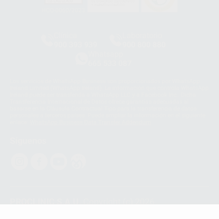
HCO-0060/2023
Clínica
Laboratorio
900 393 939
900 800 880
Whatsapp
665 533 087
Los servicios de WhatsApp Business son proporcionados por WhatsApp
Ireland Limited (WhatsApp Ireland). La información que controla WhatsApp
Ireland puede ser transferida a WhatsApp LLC y a Facebook Inc.. Dicha
Transferencia Internacional de Datos ofrece garantías adecuadas al
basarse en la Cláusula Contractual Tipo para la transferencia de datos
personales a terceros países. Puede ampliar la información en el siguiente
enlace:
WhatsApp Business Data Transfer Addendum
.
Síguenos
PROCLINIC S.A.U.
Copyright (c) 2026
Aviso legal