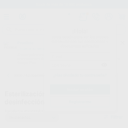
Stock de más de 15.000 productos
¡Hola!
Inicia sesión para ver los precios
del carrito con tus condiciones y
Proclinic
descuentos aplicados.
¿Todavía no tienes nuestra App?
¡Descárgala para ser siempre el primero en conocer nuestras
promociones y descuentos! Disponible en Google Play o App Store.
Google Play
¿Has olvidado tu contraseña?
Inicio
/
Equipamiento
/
Esterilización y desinfección
/
Incubadoras
Esterilización y
Incubador
desinfección -
biologico
Registrarme
5
productos encontrados
Filtrar