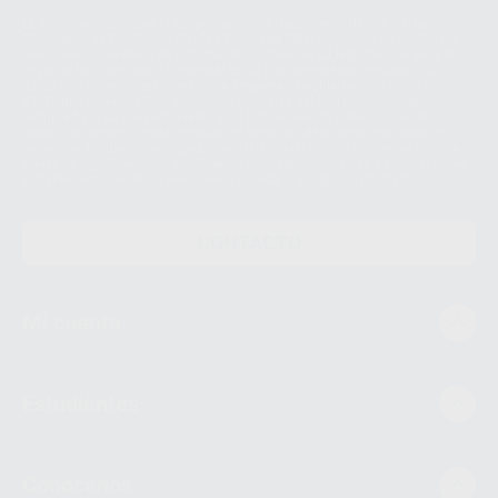
Le informamos de que el Responsable del tratamiento de sus Datos
Personales es Proclinic S.A.U.. La Finalidad del tratamiento de sus Datos
Personales es el envío de información comercial. La legitimación para el
envío de la información comercial es su consentimiento prestado. Sus
datos únicamente serán cedidos a empresas vinculadas con Proclinic
S.A.U. que comercialicen productos similares del sector odontológico,
siempre bajo su consentimiento y no habrás cesión internacional de sus
Datos Personales. Podrá ejercitar los derechos de acceso, rectificación,
supresión, limitación y/o oposición al tratamiento de datos, entre otros, a
través de lopd@proclinic.es. Si desea conocer información adicional sobre
el tratamiento de datos personales, acceda a:
Protección de datos
CONTACTO
Mi cuenta
Estudiantes
Conócenos