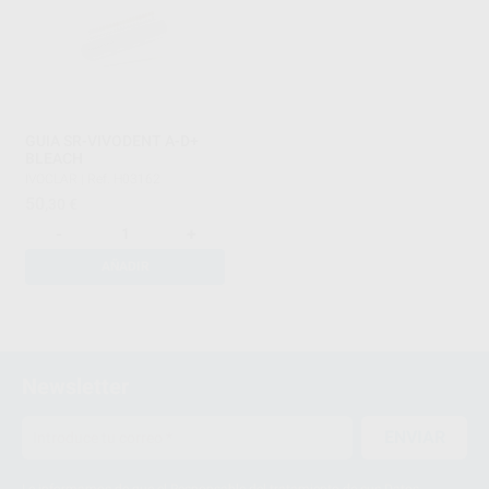
GUIA SR-VIVODENT A-D+
BLEACH
IVOCLAR
|
Ref. H03162
50
,30
€
-
+
AÑADIR
1
Newsletter
ENVIAR
Le informamos de que el Responsable del tratamiento de sus Datos