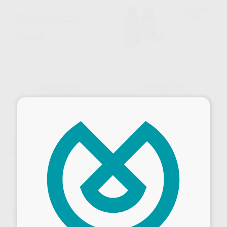
×
GUIA VITA CLASICA A1-D4 +
GUIA DE COLORES A-D
BLEACH
IVOCLAR COMPLETA
VITA
|
Ref. H52137
IVOCLAR
|
Ref. H03166
98
86
,52
€
108,90 €
,48
€
Oferta
-
+
-
+
AÑADIR
AÑADIR