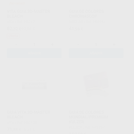
¡Novedad!
VITA GUIA 3D-MASTER
GUIA DE COLORES
BLEACH
CHROMASCOP
VITA
|
Ref. H5217
IVOCLAR
|
Ref. H03161
82
41
,32
€
90,98 €
,96
€
Oferta
-
+
-
+
AÑADIR
AÑADIR
GUIA VITA 3D-MASTER
GUIA DE COLORES
BLEACH
MONDIAL/PREMIUM
KULZER
VITA
|
Ref. H52136
KULZER
|
Ref. H71237
71
,58
€
75,35 €