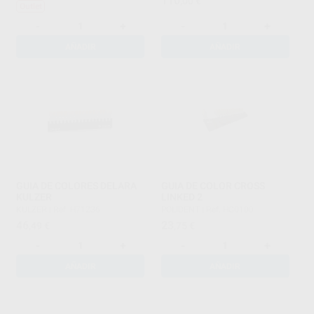
110
,00
€
Outlet
-
+
-
+
AÑADIR
AÑADIR
GUIA DE COLORES DELARA
GUIA DE COLOR CROSS
KULZER
LINKED 2
KULZER
|
Ref. H71236
POLIDENT
|
Ref. HC0100
46
23
,49
€
,75
€
-
+
-
+
AÑADIR
AÑADIR