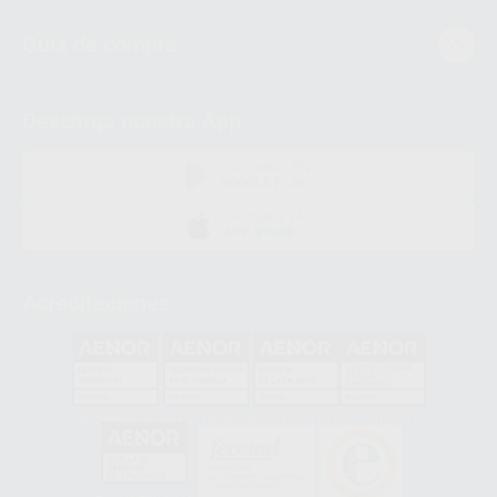
Guía de compra
Descarga nuestra App
DISPONIBLE EN
GOOGLE PLAY
DISPONIBLE EN
APP STORE
Acreditaciones
GA-2008/0342
SST-0118/2023
ER-0120/1997
GS-0001/2017
HCO-0060/2023