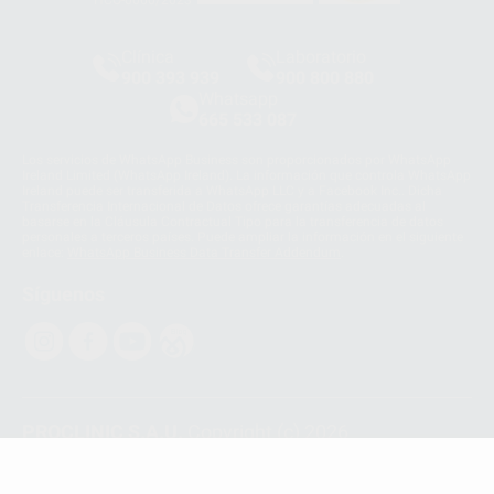
Clínica
Laboratorio
900 393 939
900 800 880
Whatsapp
665 533 087
Los servicios de WhatsApp Business son proporcionados por WhatsApp
Ireland Limited (WhatsApp Ireland). La información que controla WhatsApp
Ireland puede ser transferida a WhatsApp LLC y a Facebook Inc.. Dicha
Transferencia Internacional de Datos ofrece garantías adecuadas al
basarse en la Cláusula Contractual Tipo para la transferencia de datos
personales a terceros países. Puede ampliar la información en el siguiente
enlace:
WhatsApp Business Data Transfer Addendum
.
Síguenos
PROCLINIC S.A.U.
Copyright (c) 2026
Aviso legal