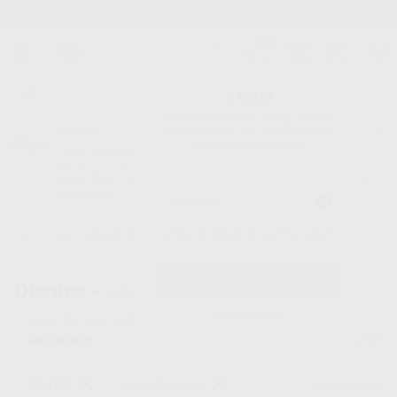
Stock de más de 15.000 productos
¡Hola!
Inicia sesión para ver los precios
del carrito con tus condiciones y
Proclinic
descuentos aplicados.
¿Todavía no tienes nuestra App?
¡Descárgala para ser siempre el primero en conocer nuestras
promociones y descuentos! Disponible en Google Play o App Store.
Google Play
¿Has olvidado tu contraseña?
Inicio
/
Laboratorio
/
Dientes
/
Guias de color
Dientes -
Guías de color dental
Registrarme
11
productos encontrados
Filtrar
DIENTES
GUIAS DE COLOR
Borrar filtros