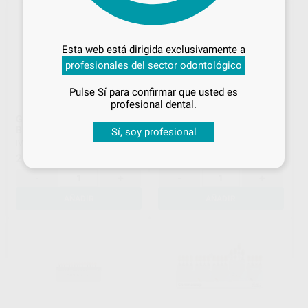
Desbloquea todas tus ventajas
Inicia sesión
para disfrutar de todos
Esta web está dirigida exclusivamente a
tus
descuentos y condiciones
profesionales del sector odontológico
especiales
Pulse Sí para confirmar que usted es
¡Iniciar sesión!
profesional dental.
GUIA DE COLORES A-D
GUIA DE COLORES SR
BLEACH IVOCLAR
VIVODENT S PE
Sí, soy profesional
IVOCLAR
|
Ref. H03167
IVOCLAR
|
Ref. H03169
28
50
,94
€
,30
€
-
+
-
+
AÑADIR
AÑADIR