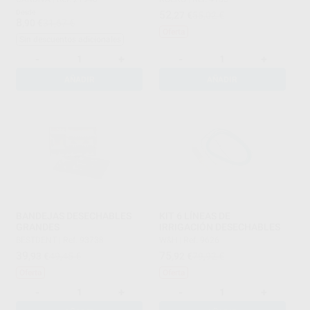
Desde
52
,27
€
55,02 €
8
,90
€
31,67 €
Oferta
Sin descuentos adicionales
-
+
-
+
AÑADIR
AÑADIR
BANDEJAS DESECHABLES
KIT 6 LÍNEAS DE
GRANDES
IRRIGACIÓN DESECHABLES
BESTDENT
|
Ref. 93738
W&H
|
Ref. 9626
39
75
,93
€
49,45 €
,92
€
79,92 €
Oferta
Oferta
-
+
-
+