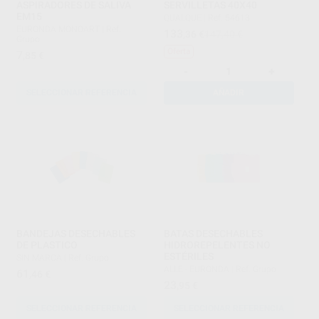
ASPIRADORES DE SALIVA
SERVILLETAS 40X40
EM15
QUALQUE
|
Ref. 54613
EURONDA MONOART
|
Ref.
133
,36
€
147,40 €
Grupo
Oferta
7
,85
€
-
+
SELECCIONAR REFERENCIA
AÑADIR
BANDEJAS DESECHABLES
BATAS DESECHABLES
DE PLASTICO
HIDROREPELENTES NO
ESTÉRILES
SIN MARCA
|
Ref. Grupo
ALLE - EURONDA
|
Ref. Grupo
61
,46
€
23
,95
€
SELECCIONAR REFERENCIA
SELECCIONAR REFERENCIA