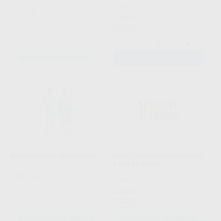
TORK
|
Ref. 93505
71
,02
€
74
,51
€
82,35 €
Oferta
-
+
SELECCIONAR REFERENCIA
AÑADIR
BATA ESTÉRIL CON PUÑOS
ROLLO BABEROS PLÁSTICO
+ PAPEL PG30
OMNIA
|
Ref. Grupo
EURONDA MONOART
|
Ref.
232
,75
€
Grupo
24
,85
€
27,39 €
Oferta
SELECCIONAR REFERENCIA
SELECCIONAR REFERENCIA