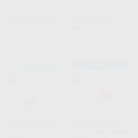
GUANTES DE LÁTEX CON
SERVILLETAS 2 CAPAS
POLVO 5G
30X30
BESTDENT
|
Ref. Grupo
QUALQUE
|
Ref. 54600
Desde
65
,88
€
109,24 €
3
,40
€
9,40 €
Oferta
Sin descuentos adicionales
-
+
SELECCIONAR REFERENCIA
AÑADIR
75%
33%
GUANTES DE LÁTEX SIN
GUANTES DE LÁTEX SIN
POLVO 6,2G
POLVO ESTÉRILES 50 PARES
PROCLINIC
|
Ref. Grupo
BESTDENT
|
Ref. Grupo