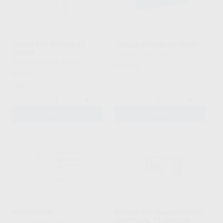
GASAS TNT ESTÉRILES
TALLAS ESTERILES 75X90
5X5CM
CARDIVA
|
Ref. 21917
HARTMANN
|
Ref. 44435
99
,27
€
6
,76
€
8,90 €
Oferta
-
+
-
+
AÑADIR
AÑADIR
RISKONTROL
BOBINA SECAMANOS TORK
UNIVERSAL 20,5X35CM
ACTEON
|
Ref. Grupo