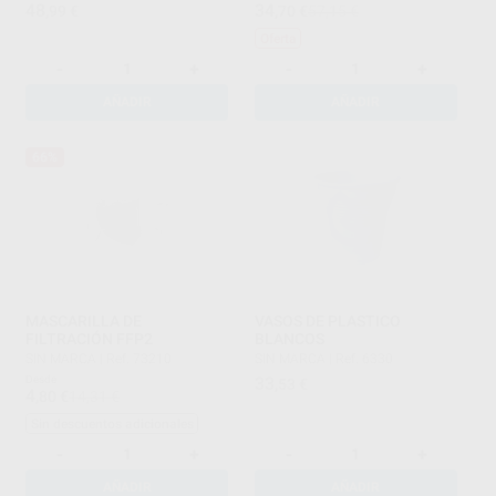
48
34
,99
€
,70
€
57,15 €
Oferta
-
+
-
+
AÑADIR
AÑADIR
66%
MASCARILLA DE
VASOS DE PLASTICO
FILTRACIÓN FFP2
BLANCOS
SIN MARCA
|
Ref. 73210
SIN MARCA
|
Ref. 6330
Desde
33
,53
€
4
,80
€
14,31 €
Sin descuentos adicionales
-
+
-
+
AÑADIR
AÑADIR