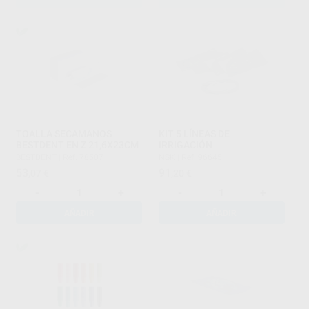
TOALLA SECAMANOS
KIT 5 LÍNEAS DE
BESTDENT EN Z 21,6X23CM
IRRIGACIÓN
BESTDENT
|
Ref. 78507
NSK
|
Ref. 96645
53
91
,07
€
,20
€
-
+
-
+
AÑADIR
AÑADIR