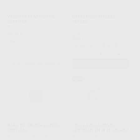
VASOS DE PLÁSTICO DE
BATAS DESECHABLES
COLORES
VERDES
SIN MARCA
|
Ref. Grupo
SIN MARCA
|
Ref. 4329
46
Desde
,84
€
51,78 €
8
,95
€
41,15 €
Oferta
Sin descuentos adicionales
-
+
SELECCIONAR REFERENCIA
AÑADIR
39%
PAÑO DE CIRUGÍA ESTÉRIL
TOALLA SECAMANOS
50X75CM
BESTDENT EN W 21,6X34CM
MEDISTOCK
|
Ref. 18600
BESTDENT
|
Ref. 78514