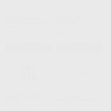
TOALLA SECAMANOS
KIT 5 LÍNEAS DE
BESTDENT EN Z 21,6X23CM
IRRIGACIÓN
BESTDENT
|
Ref. 78507
NSK
|
Ref. 96645
53
91
,07
€
,20
€
-
+
-
+
AÑADIR
AÑADIR
VASOS DE PLÁSTICO DE
KIT 10 LÍNEAS DE
COLORES
IRRIGACIÓN / CHIROPRO
EURONDA MONOART
|
Ref.
BIEN-AIR
|
Ref. 05012
Grupo
102
,80
€