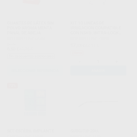
GUANTES DE LÁTEX SIN
KIT 10 LÍNEAS DE
POLVO AROMA MENTA
IRRIGACIÓN COMPATIBLE
PANAL DE ABEJA
CON NSK®, INTRA-LOCK
(10U)
BESTDENT
|
Ref. Grupo
BESTDENT
|
Ref. 78396
Desde
57
,13
€
84,11 €
6
,50
€
13,95 €
Oferta
Sin descuentos adicionales
-
+
SELECCIONAR REFERENCIA
AÑADIR
72%
SET ESTÉRIL IMPLANTE
SURGITIP 20U.
CARDIVA
|
Ref. 21940
ROEKO
|
Ref. 4185