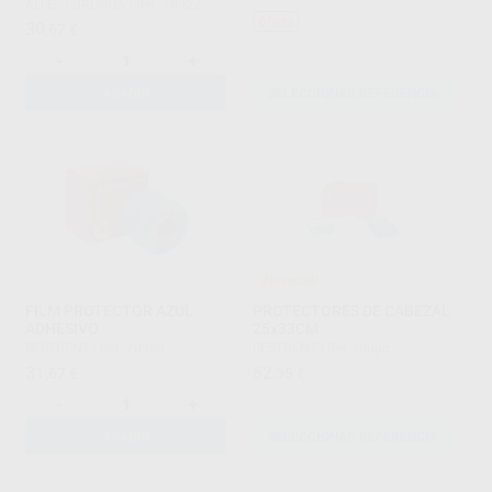
ALLE - EURONDA
|
Ref. 18922
Oferta
30
,67
€
-
+
AÑADIR
SELECCIONAR REFERENCIA
¡Novedad!
FILM PROTECTOR AZUL
PROTECTORES DE CABEZAL
ADHESIVO
25x33CM
BESTDENT
|
Ref. 20980
BESTDENT
|
Ref. Grupo
31
62
,67
€
,35
€
-
+
AÑADIR
SELECCIONAR REFERENCIA