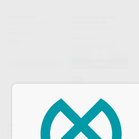
ASPIRADORES
ASPIRADORES SALIVA
TRANSPARENTES
PROCLINIC
|
Ref. Grupo
BESTDENT
|
Ref. 35405
Desde
3
,06
€
6,43 €
Desde
2
,29
€
3,95 €
Oferta
+ unidades + descuento
-
+
SELECCIONAR REFERENCIA
AÑADIR
50%
×
ASPIRADORES SALIVA DE
BOBINA SECAMANOS
COLORES
BESTDENT 19,4X30CM)
BESTDENT
|
Ref. Grupo
BESTDENT
|
Ref. 78517