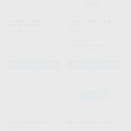
GASAS ALGODÓN NO
GASAS TNT NO ESTÉRILES
ESTÉRILES 5X5CM
5X5CM
HARTMANN
|
Ref. 93581
HARTMANN
|
Ref. 4441
2
Desde
,16
€
2
,23
€
2,75 €
+ unidades + descuento
-
+
-
+
AÑADIR
AÑADIR
GASAS TNT ESTÉRILES
TALLAS ESTERILES 75X90
5X5CM
CARDIVA
|
Ref. 21917