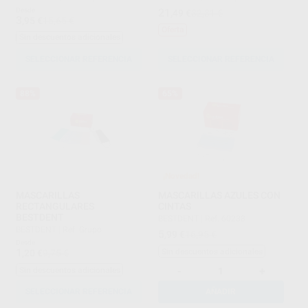
Desde
21
,49
€
32,31 €
3
,95
€
15,65 €
Oferta
Sin descuentos adicionales
SELECCIONAR REFERENCIA
SELECCIONAR REFERENCIA
88%
65%
¡Novedad!
MASCARILLAS
MASCARILLAS AZULES CON
RECTANGULARES
CINTAS
BESTDENT
BESTDENT
|
Ref. 60238
BESTDENT
|
Ref. Grupo
5
,99
€
16,95 €
Desde
1
Sin descuentos adicionales
,20
€
9,75 €
-
+
Sin descuentos adicionales
SELECCIONAR REFERENCIA
AÑADIR