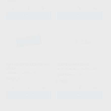
Oferta
-
+
-
+
AÑADIR
AÑADIR
TALLAS ESTERILES 75X100
CUBREMANGUERAS
(70U.)
ALLE - EURONDA
|
Ref. 18837
CARDIVA
|
Ref. 21918
75
,67
€
83,63 €
105
,81
€
Oferta
-
+
-
+
AÑADIR
AÑADIR