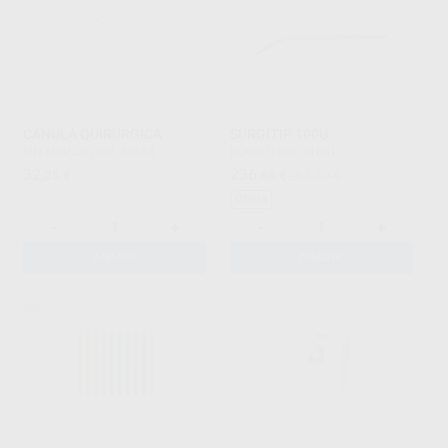
CÁNULA QUIRÚRGICA
SURGITIP 100U.
SIN MARCA
|
Ref. 43633
ROEKO
|
Ref. 41851
32
236
,25
€
,86
€
261,80 €
Oferta
-
+
-
+
AÑADIR
AÑADIR