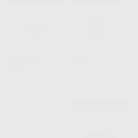
MASCARILLAS
GASAS TNT NO ESTÉRILES
RECTANGULARES
5X5CM
MONOART
HARTMANN
|
Ref. 4441
EURONDA MONOART
|
Ref.
Desde
Grupo
2
,23
€
2,75 €
19
,28
€
+ unidades + descuento
-
+
SELECCIONAR REFERENCIA
AÑADIR