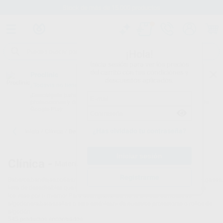
Stock de más de 15.000 productos
¡Hola!
Inicia sesión para ver los precios
del carrito con tus condiciones y
Proclinic
descuentos aplicados.
¿Todavía no tienes nuestra App?
¡Descárgala para ser siempre el primero en conocer nuestras
promociones y descuentos! Disponible en Google Play o App Store.
Google Play
¿Has olvidado tu contraseña?
Inicio
/
Clínica
/
Desechables
Clínica -
Material desechable odontológico
Registrarme
Baberos,bandejas,cofias,mascarillas,guantes,vasos,aspiradores,bandejas,gasas,se
lista de desechables que te proponemos es interminable. ¡Lo mejor es que
los veas por ti mismo! Para acompañarlos, no te olvides de nuestras
algodonera,batas,tallas o sets estériles,ni de nuestros protectores o rollos de
algodón.
545
productos encontrados