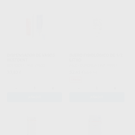
DISPENSADOR DE VASOS
SUERO FISIOLÓGICO DE 1/2
BESTDENT
LITRO
BESTDENT
|
Ref. 74523
ALLE - EURONDA
|
Ref. 18924
33
52
,93
€
,63
€
58,17 €
Oferta
-
+
-
+
AÑADIR
AÑADIR