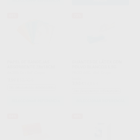
SELECCIONAR REFERENCIA
AÑADIR
69%
73%
PAPEL DE BANDEJAS
GUANTES DE LÁTEX CON
ABSORBENTE 28x18CM
POLVO BLANCOS 5,5G
AKZENTA
|
Ref. Grupo
PROCLINIC
|
Ref. Grupo
3
Desde
,99
€
12,90 €
3
,90
€
14,65 €
Sin descuentos adicionales
Sin descuentos adicionales
SELECCIONAR REFERENCIA
SELECCIONAR REFERENCIA
64%
40%