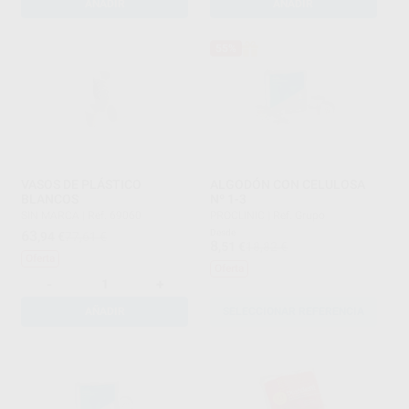
AÑADIR
AÑADIR
55%
VASOS DE PLÁSTICO
ALGODÓN CON CELULOSA
BLANCOS
Nº 1-3
SIN MARCA
|
Ref. 69060
PROCLINIC
|
Ref. Grupo
63
Desde
,94
€
77,61 €
8
,51
€
18,82 €
Oferta
Oferta
-
+
AÑADIR
SELECCIONAR REFERENCIA