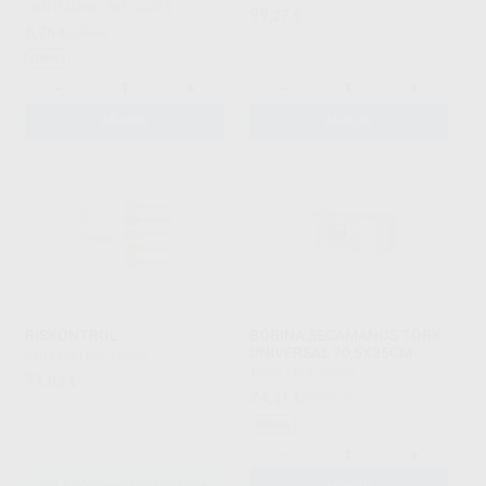
HARTMANN
|
Ref. 44435
99
,27
€
6
,76
€
8,90 €
Oferta
-
+
-
+
AÑADIR
AÑADIR
RISKONTROL
BOBINA SECAMANOS TORK
UNIVERSAL 20,5X35CM
ACTEON
|
Ref. Grupo
TORK
|
Ref. 93505
71
,02
€
74
,51
€
82,35 €
Oferta
-
+