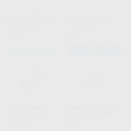
VASOS DE PLÁSTICO DE
KIT 10 LÍNEAS DE
COLORES
IRRIGACIÓN / CHIROPRO
EURONDA MONOART
|
Ref.
BIEN-AIR
|
Ref. 05012
Grupo
102
,80
€
93
,00
€
-
+
SELECCIONAR REFERENCIA
AÑADIR
BOBINA SECAMANOS
BANDEJAS DESECHABLES
BESTDENT 19,4X35CM
DE PLÁSTICO GRANDES
BESTDENT
|
Ref. 78518
SIN MARCA
|
Ref. 2247
27
59
,67
€
38,59 €
,87
€