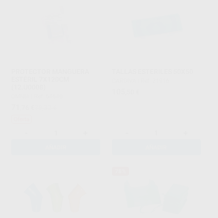
PROTECTOR MANGUERA
TALLAS ESTERILES 50X50
ESTÉRIL 7X120CM
CARDIVA
|
Ref. 21916
(12.U0008)
105
,50
€
OMNIA
|
Ref. 64640
71
,76
€
79,32 €
Oferta
-
+
-
+
AÑADIR
AÑADIR
78%