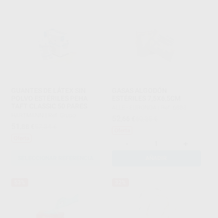
GUANTES DE LÁTEX SIN
GASAS ALGODÓN
POLVO ESTÉRILES PEHA
ESTÉRILES 7,5X6,5CM
TAFT CLASSIC 50 PARES
ALLE - EURONDA
|
Ref. 6883
HARTMANN
|
Ref. Grupo
52
,66
€
60,25 €
51
,88
€
57,34 €
Oferta
Oferta
-
+
SELECCIONAR REFERENCIA
AÑADIR
53%
32%