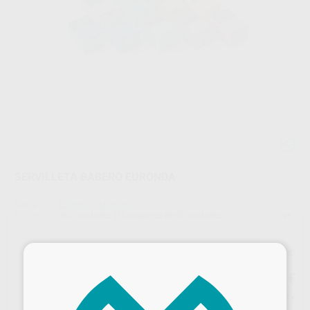
SERVILLETA BABERO EURONDA
Marca
EURONDA MONOART
Contenido
500 unidades (10 paquetes de 50 unidades)
×
Precio web
40
,86
€
43,01 €
Precio con IVA incluido 49,44 €