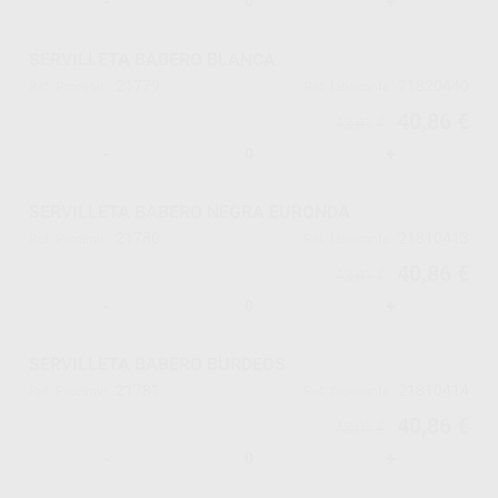
-
+
SERVILLETA BABERO BLANCA
21779
21820440
Ref. Proclinic
Ref. fabricante
40,86 €
43,01 €
-
+
SERVILLETA BABERO NEGRA EURONDA
21780
21810413
Ref. Proclinic
Ref. fabricante
40,86 €
43,01 €
-
+
SERVILLETA BABERO BURDEOS
21781
21810414
Ref. Proclinic
Ref. fabricante
40,86 €
43,01 €
-
+