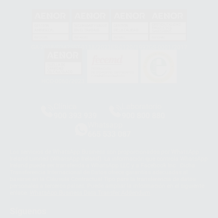
GA-2008/0342
SST-0118/2023
ER-0120/1997
GS-0001/2017
HCO-0060/2023
Clínica
Laboratorio
900 393 939
900 800 880
Whatsapp
665 533 087
Los servicios de WhatsApp Business son proporcionados por WhatsApp
Ireland Limited (WhatsApp Ireland). La información que controla WhatsApp
Ireland puede ser transferida a WhatsApp LLC y a Facebook Inc.. Dicha
Transferencia Internacional de Datos ofrece garantías adecuadas al
basarse en la Cláusula Contractual Tipo para la transferencia de datos
personales a terceros países. Puede ampliar la información en el siguiente
enlace:
WhatsApp Business Data Transfer Addendum
.
Síguenos