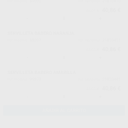
69000
21810410
Ref. Proclinic
Ref. fabricante
40,86 €
43,01 €
-
+
SERVILLETA BABERO NARANJA
88207
21810411
Ref. Proclinic
Ref. fabricante
40,86 €
43,01 €
-
+
SERVILLETA BABERO AMARILLA
99873
21820441
Ref. Proclinic
Ref. fabricante
40,86 €
43,01 €
-
+
AÑADIR AL CARRITO