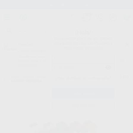
Stock de más de 15.000 productos
¡Hola!
Inicia sesión para ver los precios
del carrito con tus condiciones y
Proclinic
descuentos aplicados.
¿Todavía no tienes nuestra App?
¡Descárgala para ser siempre el primero en conocer nuestras
promociones y descuentos! Disponible en Google Play o App Store.
Google Play
Inicio
/
Clínica
/
Desechables
/
Baberos y servilletas babero
/
SERVILLETA
¿Has olvidado tu contraseña?
BABERO EURONDA
Registrarme