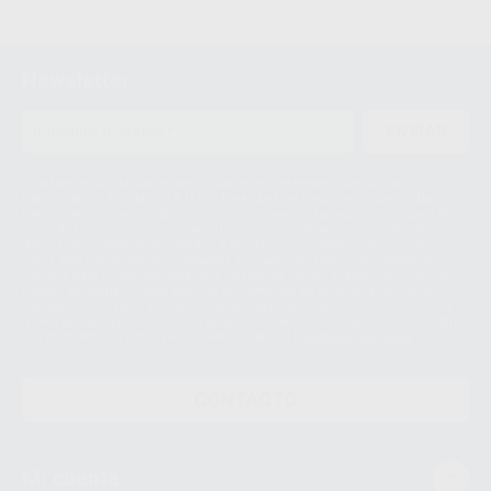
Newsletter
ENVIAR
Le informamos de que el Responsable del tratamiento de sus Datos
Personales es Proclinic S.A.U.. La Finalidad del tratamiento de sus Datos
Personales es el envío de información comercial. La legitimación para el
envío de la información comercial es su consentimiento prestado. Sus
datos únicamente serán cedidos a empresas vinculadas con Proclinic
S.A.U. que comercialicen productos similares del sector odontológico,
siempre bajo su consentimiento y no habrás cesión internacional de sus
Datos Personales. Podrá ejercitar los derechos de acceso, rectificación,
supresión, limitación y/o oposición al tratamiento de datos, entre otros, a
través de lopd@proclinic.es. Si desea conocer información adicional sobre
el tratamiento de datos personales, acceda a:
Protección de datos
CONTACTO
Mi cuenta