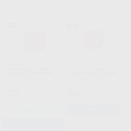
AGUJAS IRRIGACIÓN
34%
33%
AGUJAS DE IRRIGACIÓN
AGUJAS DE IRRIGACIÓN SIN
CON JERINGA BESTDENT
JERINGA 27G (0,4X32MM)
BESTDENT
|
Ref. Grupo
BESTDENT
|
Ref. 87831
27
41
,54
€
41,42 €
,42
€
62,28 €
Oferta
Oferta
-
+
SELECCIONAR REFERENCIA
AÑADIR