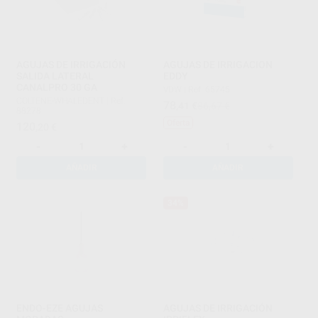
AGUJAS DE IRRIGACIÓN
AGUJAS DE IRRIGACION
SALIDA LATERAL
EDDY
CANALPRO 30 GA
VDW
|
Ref. 65745
COLTENE-WHALEDENT
|
Ref.
78
,41
€
86,67 €
88278
Oferta
120
,20
€
-
+
-
+
AÑADIR
AÑADIR
34%
ENDO-EZE AGUJAS
AGUJAS DE IRRIGACIÓN