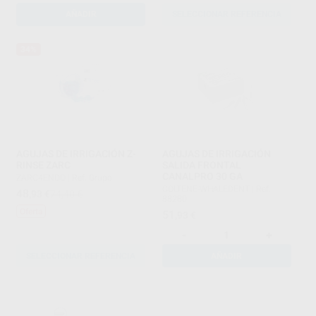
AÑADIR
SELECCIONAR REFERENCIA
34%
AGUJAS DE IRRIGACIÓN Z-
AGUJAS DE IRRIGACIÓN
RINSE ZARC
SALIDA FRONTAL
CANALPRO 30 GA
ZARC4ENDO
|
Ref. Grupo
COLTENE-WHALEDENT
|
Ref.
48
,93
€
74,40 €
88280
Oferta
51
,93
€
-
+
SELECCIONAR REFERENCIA
AÑADIR