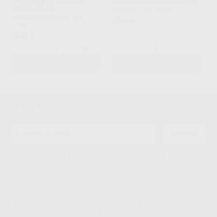
AGUJAS DE IRRIGACIÓN
JERINGA CON AGUJA 10 ML
PROTAPER 5U
LARIDENT
|
Ref. 10751
DENTSPLY MAILLEFER
|
Ref.
18
,85
€
75763
12
,37
€
-
+
-
+
AÑADIR
AÑADIR
1
2
Newsletter
ENVIAR
Le informamos de que el Responsable del tratamiento de sus Datos
Personales es Proclinic S.A.U.. La Finalidad del tratamiento de sus Datos
Personales es el envío de información comercial. La legitimación para el
envío de la información comercial es su consentimiento prestado. Sus
datos únicamente serán cedidos a empresas vinculadas con Proclinic
S.A.U. que comercialicen productos similares del sector odontológico,
siempre bajo su consentimiento y no habrás cesión internacional de sus
Datos Personales. Podrá ejercitar los derechos de acceso, rectificación,
supresión, limitación y/o oposición al tratamiento de datos, entre otros, a