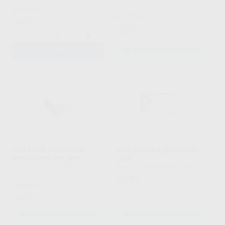
Grupo
30
,16
€
33,34 €
67
,72
€
74,84 €
Oferta
Oferta
-
+
AÑADIR
SELECCIONAR REFERENCIA
PRO RINSE AGUJAS DE
AGUJAS MIRAJECT ENDO
IRRIGACIÓN 100 UDS.
LUER
DENTSPLY MAILLEFER
|
Ref.
HAGER & WERKEN
|
Ref. Grupo
Grupo
16
,38
€
142
,00
€
156,94 €
Oferta
SELECCIONAR REFERENCIA
SELECCIONAR REFERENCIA