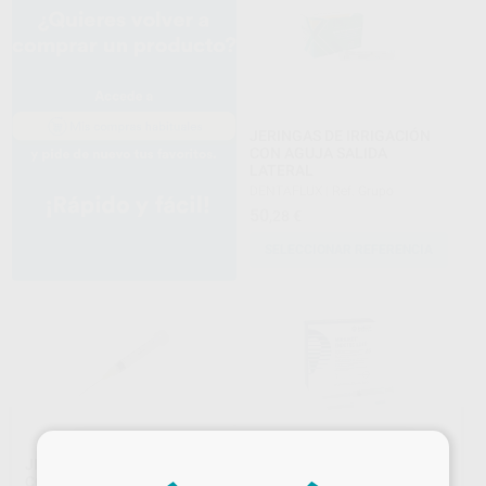
JERINGAS DE IRRIGACIÓN
CON AGUJA SALIDA
LATERAL
DENTAFLUX
|
Ref. Grupo
50
,28
€
SELECCIONAR REFERENCIA
×
JERINGA DE IRRIGACIÓN
AGUJAS MIRAJECT
CON AGUJA MONOJECT
ENDOTEC