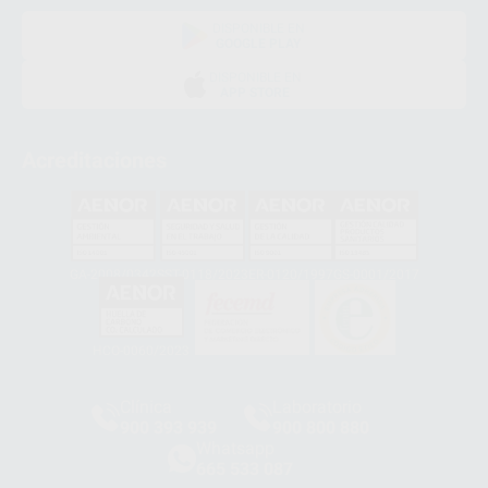
DISPONIBLE EN
GOOGLE PLAY
DISPONIBLE EN
APP STORE
Acreditaciones
GA-2008/0342
SST-0118/2023
ER-0120/1997
GS-0001/2017
HCO-0060/2023
Clínica
Laboratorio
900 393 939
900 800 880
Whatsapp
665 533 087