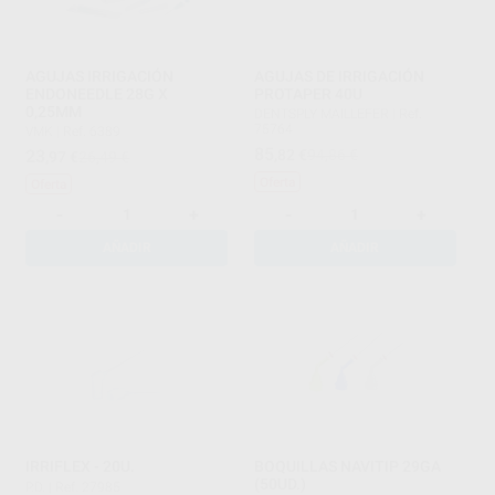
AGUJAS IRRIGACIÓN
AGUJAS DE IRRIGACIÓN
ENDONEEDLE 28G X
PROTAPER 40U
0,25MM
DENTSPLY MAILLEFER
|
Ref.
75764
VMK
|
Ref. 6389
85
23
,82
€
94,86 €
,97
€
26,49 €
Oferta
Oferta
-
+
-
+
AÑADIR
AÑADIR
IRRIFLEX - 20U.
BOQUILLAS NAVITIP 29GA
(50UD.)
P.D.
|
Ref. 27985