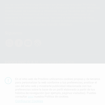
Los servicios de WhatsApp Business son proporcionados por WhatsApp
Ireland Limited (WhatsApp Ireland). La información que controla WhatsApp
Ireland puede ser transferida a WhatsApp LLC y a Facebook Inc.. Dicha
Transferencia Internacional de Datos ofrece garantías adecuadas al
basarse en la Cláusula Contractual Tipo para la transferencia de datos
personales a terceros países. Puede ampliar la información en el siguiente
enlace:
WhatsApp Business Data Transfer Addendum
.
Síguenos
PROCLINIC S.A.U.
Copyright (c) 2026
Aviso legal
Teléfono:
900 393 939
En el sitio web de Proclinic utilizamos cookies propias y de terceros
E-mail de contacto:
proclinic@proclinic.es
para personalizar la web conforme a tus preferencias, analizar el
uso del sitio web y mostrarte publicidad relacionada con tus
preferencias sobre la base de un perfil elaborado a partir de tus
Condiciones Generales de Contratación
y
Política
hábitos de navegación (por ejemplo, páginas visitadas). Puedes
de privacidad
consultar
aquí
nuestra Política de cookies.
Información Corporativa
Configurar Cookies