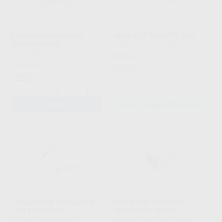
ENDONEEDLE AGUJAS
MIRAJECT ENDOTEC DUO
IRRIGACION 30
HAGER & WERKEN
|
Ref. Grupo
ELSODENT
|
Ref. 56034
48
,93
€
54,09 €
94
,26
€
104,18 €
Oferta
Oferta
-
+
AÑADIR
SELECCIONAR REFERENCIA
JERINGAS DE IRRIGACIÓN
PRO RINSE AGUJAS DE
CON AGUJA 25G
IRRIGACIÓN 40 UDS.
LARIDENT
|
Ref. 98496
DENTSPLY MAILLEFER
|
Ref.