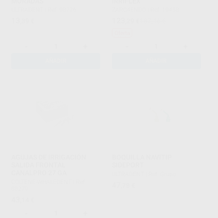
MORADAS
IRRIFLEX
ULTRADENT
|
Ref. 98726
ZARC4ENDO
|
Ref. 19458
13
123
,39
€
,29
€
187,46 €
Oferta
-
+
-
+
AÑADIR
AÑADIR
AGUJAS DE IRRIGACIÓN
BOQUILLA NAVITIP
SALIDA FRONTAL
SIDEPORT
CANALPRO 27 GA
ULTRADENT
|
Ref. Grupo
COLTENE-WHALEDENT
|
Ref.
47
,78
€
88279
43
,14
€
-
+