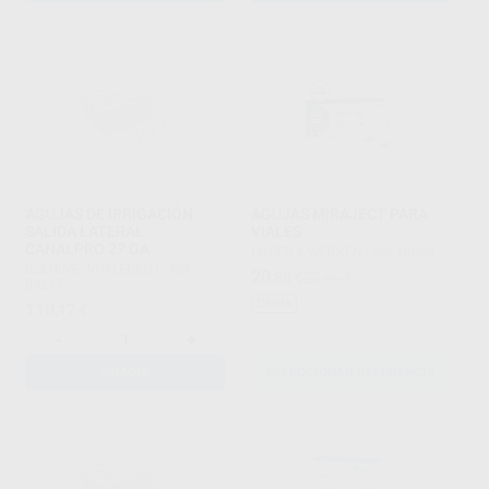
AGUJAS DE IRRIGACIÓN
AGUJAS MIRAJECT PARA
SALIDA LATERAL
VIALES
CANALPRO 27 GA
HAGER & WERKEN
|
Ref. Grupo
COLTENE-WHALEDENT
|
Ref.
20
,80
€
23,00 €
88277
Oferta
110
,17
€
-
+
AÑADIR
SELECCIONAR REFERENCIA