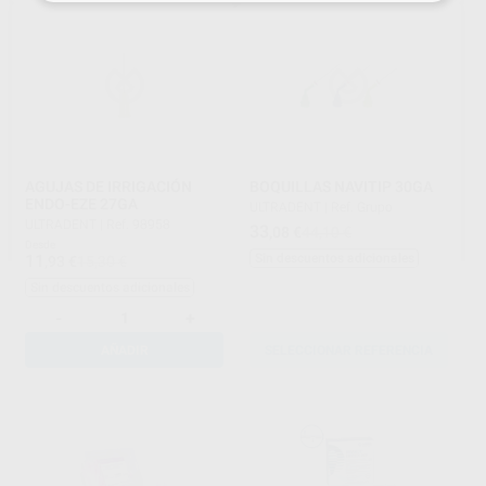
AGUJAS DE IRRIGACIÓN
BOQUILLAS NAVITIP 30GA
ENDO-EZE 27GA
ULTRADENT
|
Ref. Grupo
ULTRADENT
|
Ref. 98958
33
,08
€
44,10 €
Desde
11
Sin descuentos adicionales
,93
€
15,30 €
Sin descuentos adicionales
-
+
AÑADIR
SELECCIONAR REFERENCIA