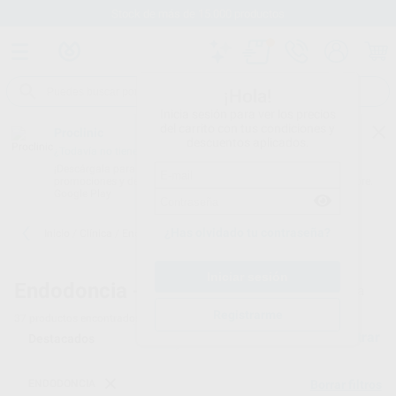
Stock de más de 15.000 productos
¡Hola!
Inicia sesión para ver los precios
del carrito con tus condiciones y
Proclinic
descuentos aplicados.
¿Todavía no tienes nuestra App?
¡Descárgala para ser siempre el primero en conocer nuestras
promociones y descuentos! Disponible en Google Play o App Store.
Google Play
¿Has olvidado tu contraseña?
Inicio
/
Clínica
/
Endodoncia
/
Agujas irrigación
Endodoncia -
Agujas de irrigación para endodoncia
Registrarme
37
productos encontrados
Filtrar
ENDODONCIA
Borrar filtros