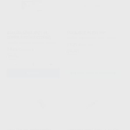
AGUJAS MIRAJECT PL
MIRAJECT FLEXI TIP
SUPER 20G (0,9X22MM)
HAGER & WERKEN
|
Ref. Grupo
HAGER & WERKEN
|
Ref. 53601
24
,22
€
26,78 €
14
,65
€
16,19 €
Oferta
Oferta
-
+
AÑADIR
SELECCIONAR REFERENCIA