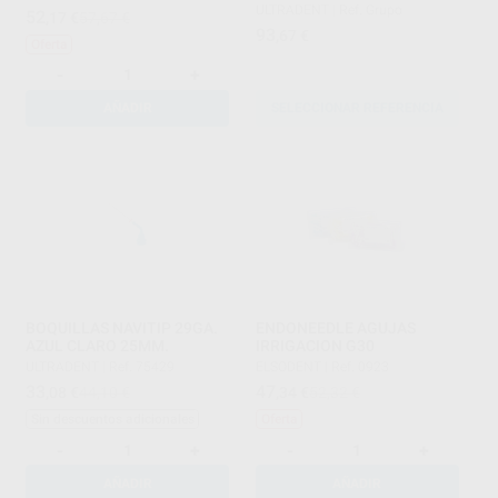
ULTRADENT
|
Ref. Grupo
52
,17
€
57,67 €
93
,67
€
Oferta
-
+
AÑADIR
SELECCIONAR REFERENCIA
BOQUILLAS NAVITIP 29GA.
ENDONEEDLE AGUJAS
AZUL CLARO 25MM.
IRRIGACION G30
ULTRADENT
|
Ref. 75429
ELSODENT
|
Ref. 0923
33
47
,08
€
44,10 €
,34
€
52,32 €
Sin descuentos adicionales
Oferta
-
+
-
+
AÑADIR
AÑADIR