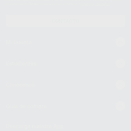
través de lopd@proclinic.es. Si desea conocer información adicional sobre
el tratamiento de datos personales, acceda a:
Protección de datos
CONTACTO
Mi cuenta
Estudiantes
Conócenos
Guía de compra
Descarga nuestra App