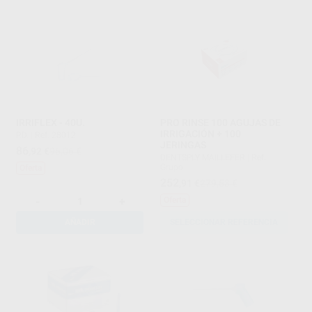
IRRIFLEX - 40U.
PRO RINSE 100 AGUJAS DE
IRRIGACIÓN + 100
P.D.
|
Ref. 28012
JERINGAS
86
,92
€
96,06 €
DENTSPLY MAILLEFER
|
Ref.
Grupo
Oferta
252
,91
€
279,53 €
-
+
Oferta
AÑADIR
SELECCIONAR REFERENCIA