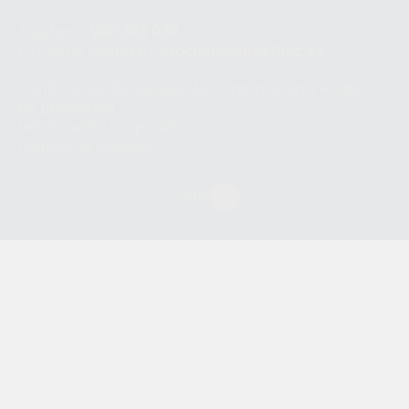
Teléfono:
900 393 939
E-mail de contacto:
proclinic@proclinic.es
Condiciones Generales de Contratación
y
Política
de privacidad
Información Corporativa
Política de Cookies
SUBIR