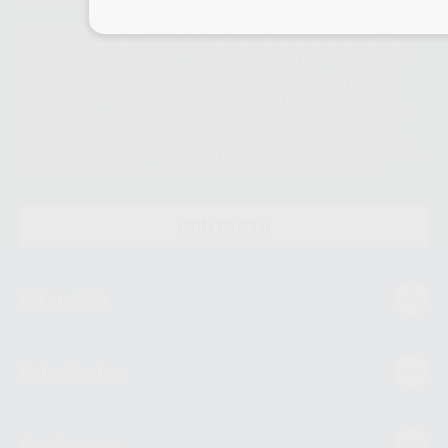
Le informamos de que el Responsable del tratamiento de sus Datos
Personales es Proclinic S.A.U.. La Finalidad del tratamiento de sus Datos
Personales es el envío de información comercial. La legitimación para el
envío de la información comercial es su consentimiento prestado. Sus
datos únicamente serán cedidos a empresas vinculadas con Proclinic
S.A.U. que comercialicen productos similares del sector odontológico,
siempre bajo su consentimiento y no habrás cesión internacional de sus
Datos Personales. Podrá ejercitar los derechos de acceso, rectificación,
supresión, limitación y/o oposición al tratamiento de datos, entre otros, a
través de lopd@proclinic.es. Si desea conocer información adicional sobre
el tratamiento de datos personales, acceda a:
Protección de datos
CONTACTO
Mi cuenta
Estudiantes
Conócenos