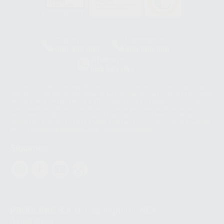
HCO-0060/2023
Clínica
Laboratorio
900 393 939
900 800 880
Whatsapp
665 533 087
Los servicios de WhatsApp Business son proporcionados por WhatsApp
Ireland Limited (WhatsApp Ireland). La información que controla WhatsApp
Ireland puede ser transferida a WhatsApp LLC y a Facebook Inc.. Dicha
Transferencia Internacional de Datos ofrece garantías adecuadas al
basarse en la Cláusula Contractual Tipo para la transferencia de datos
personales a terceros países. Puede ampliar la información en el siguiente
enlace:
WhatsApp Business Data Transfer Addendum
.
Síguenos
PROCLINIC S.A.U.
Copyright (c) 2026
Aviso legal