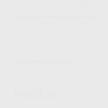
H91029
626388
Ref. Proclinic
Ref. fabricante
IPS E.MAX CAD CEREC/INLAB LT D4 C14/5
H91030
626390
Ref. Proclinic
Ref. fabricante
Características del producto
Proclinic informa:
Bloques de disilicato de litio pre-cristalizados para sistemas Cer