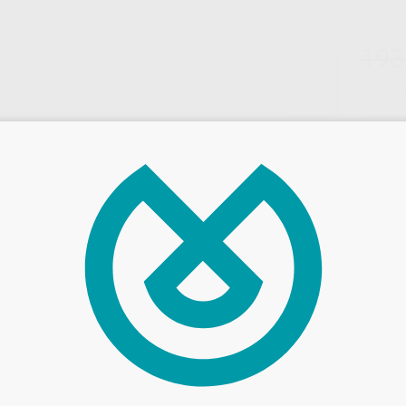
193
Entrega en 24h
T A1 C14
-