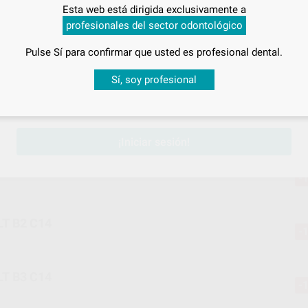
T A2 C14
Esta web está dirigida exclusivamente a
-
profesionales del sector odontológico
Pulse Sí para confirmar que usted es profesional dental.
T A3 C14
-
Desbloquea todas tus ventajas
Sí, soy profesional
sesión
para disfrutar de todos tus
descuentos y condiciones esp
T A3,5 C14
-
¡Iniciar sesión!
T B1 C14
-
T B2 C14
-
T B3 C14
-