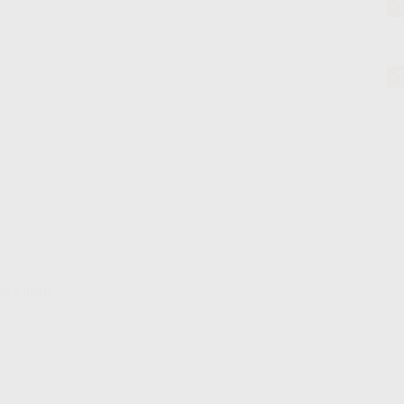
-
-
ec e Inlab.