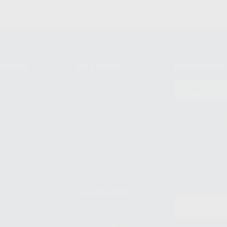
compra
Mi cuenta
Newsletter
prar
Registro
to del
Mis listas
Le informamos de q
Mis productos
S.A.U.. La Finalida
nes
comercial. La legit
Facturas
prestado. Sus dato
e pago
que comercialicen p
Compra rápida
consentimiento y no
derechos de acceso,
entre otros, a trav
tratamiento de dat
legales
pida
Estudiantes
Odontobook
Material para