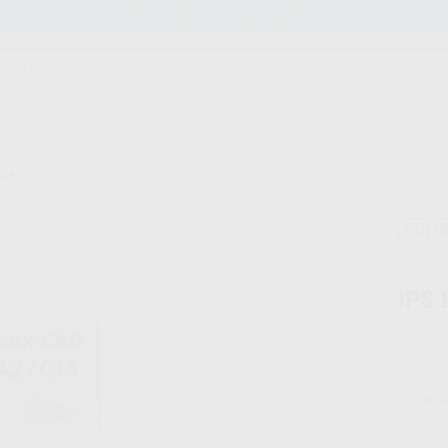
Stock de más de 15.000 productos
ORTODONCIA
CAD/CAM
EST
NLAB LT C14
Sin d
IPS
Marca
Conteni
Oferta