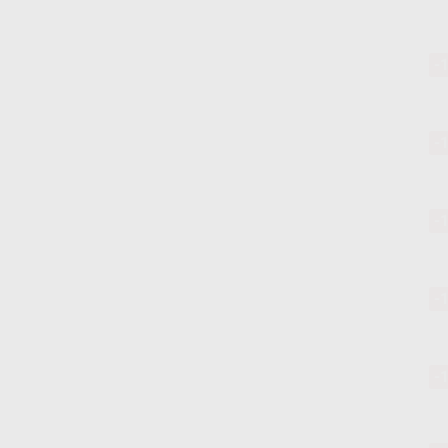
-
-
-
-
-