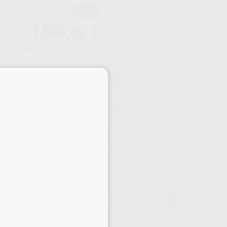
-15%
¡Mejor oferta!
164
,42
€
,43 €
Precio con IVA incluido 198,95 €
×
ELEGIR MODELO
15 días para cambiar de opinión salvo anestesias
164,42 €
15%
-
+