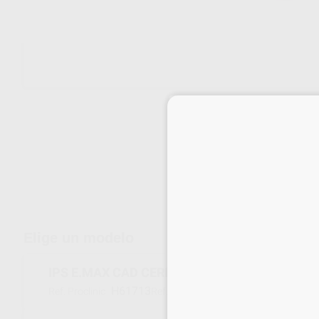
Envíos gratuitos desde 110€
Elige un modelo
IPS E.MAX CAD CEREC/INLAB REPOSICIONES L
H61713
605328
Ref. Proclinic
Ref. fabricante