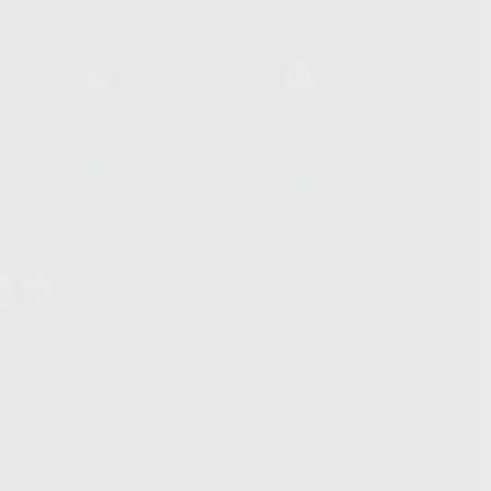
Laboratorio
Whatsapp
39
900 800 880
665 533 087
hatsApp Business son proporcionados por WhatsApp Ireland Limited
. La información que controla WhatsApp Ireland puede ser transferida a
acebook Inc.. Dicha Transferencia Internacional de Datos ofrece
 al basarse en la Cláusula Contractual Tipo para la transferencia de
terceros países. Puede ampliar la información en el siguiente enlace:
s Data Transfer Addendum
.