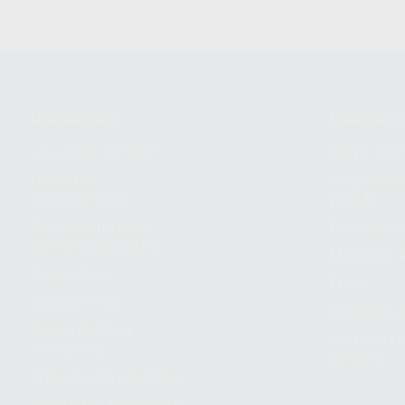
Conócenos
Guía de 
¿Quiénes somos?
Cómo com
Nuestros
Seguimien
compromisos
pedido
Responsabilidad
Devolucio
Social Corporativa
Métodos d
Canal ético
Envío
Código ético
Símbolos 
Sostenibilidad
Compra rá
energética
dientes
Trabaja con nosotros
Preguntas Frecuentes