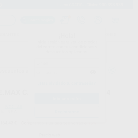
900 393 939
Envíos gratuitos desde 110€
Llama GRATIS a Clínica
Carrito mágico
UDIANTES
FOLLETOS
FORMACIONES
¡Hola!
Inicia sesión para ver los precios
del carrito con tus condiciones y
descuentos aplicados.
escuentos adicionales
¿Has olvidado tu contraseña?
 E.MAX CAD CEREC/INLAB LT C14
IVOCLAR
do
5 PZ.
Registrarme
164,42 €
Comprando
1 unidad
te ahorras el
15%
Precio web