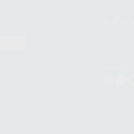
estudiantes
Clínica
900 393 9
Los servicios de W
(WhatsApp Ireland)
EN
WhatsApp LLC y a F
E
garantías adecuadas
datos personales a 
WhatsApp Busines
Síguenos