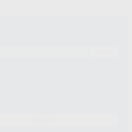
ENVIAR
ue el Responsable del tratamiento de sus Datos Personales es Proclinic
d del tratamiento de sus Datos Personales es el envío de información
imación para el envío de la información comercial es su consentimiento
s únicamente serán cedidos a empresas vinculadas con Proclinic S.A.U.
roductos similares del sector odontológico, siempre bajo su
 habrás cesión internacional de sus Datos Personales. Podrá ejercitar los
 rectificación, supresión, limitación y/o oposición al tratamiento de datos,
és de lopd@proclinic.es. Si desea conocer información adicional sobre el
os personales, acceda a:
Protección de datos
CONTACTO