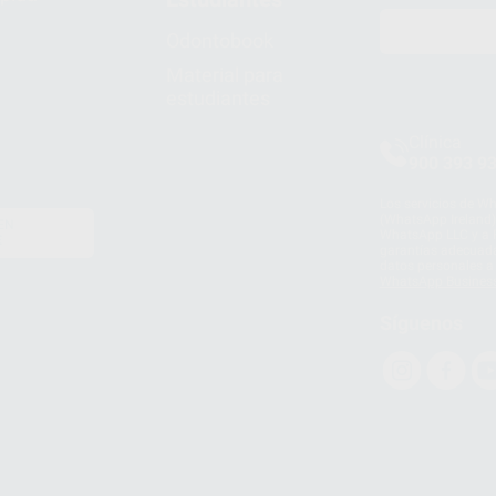
Odontobook
Material para
estudiantes
Clínica
900 393 9
Los servicios de W
(WhatsApp Ireland)
EN
WhatsApp LLC y a F
E
garantías adecuadas
datos personales a 
WhatsApp Busines
Síguenos