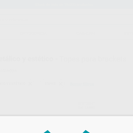
Stock de más de 15.000 productos
ORTODONCIA
CAD/CAM
EST
tálico y estético -
Topes para brackets
ntrados
CO Y ESTÉTICO
TOPES
Borrar filtros
BESTDENT
Ref. L6880
TOPES CRIMPABLES
Bolsa 10 unidades