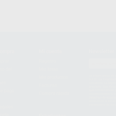
compra
Mi cuenta
Newsletter
prar
Registro
to del
Mis listas
Le informamos de q
Mis productos
S.A.U.. La Finalida
nes
comercial. La legit
Facturas
prestado. Sus dato
e pago
que comercialicen p
Compra rápida
consentimiento y no
derechos de acceso,
entre otros, a trav
tratamiento de dat
legales
pida
Estudiantes