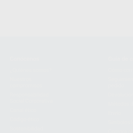
1
Conócenos
Guía de 
¿Quiénes somos?
Cómo com
Nuestros
Seguimien
compromisos
pedido
Responsabilidad
Devolucio
Social Corporativa
Métodos d
Canal ético
Envío
Código ético
Símbolos 
Sostenibilidad
Compra rá