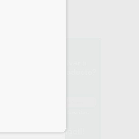
ICS
upo
-
eciales