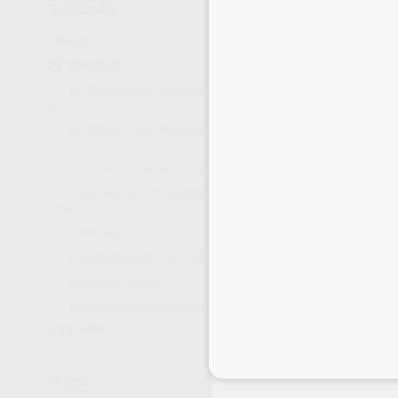
Subfamilia
TOPES
(5)
BOTONES LINGUALES ESTÉTICOS
(8)
BOTONES LINGUALES METÁLICOS
(14)
CONTROL DE HÁBITOS
(3)
GANCHO DE EXTRUSIÓN/ LAZO
LINGUAL
(6)
GANCHOS
(7)
LIGADURAS METÁLICAS
(12)
MINI MOLDES
(3)
RAMPAS PARA MORDIDA
(2)
TOPES CRIMP
Ver más
Bolsa 10 unidades
29
,69
€
Inicia 
Marca