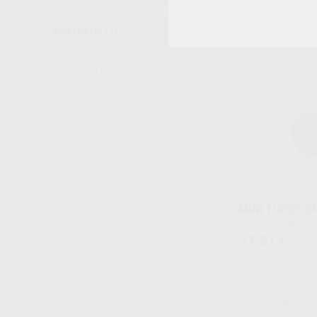
-
+
BESTDENT
(1)
ADITEK
(2)
G&H ORTHODONTICS
(2)
Ver más
MINI TUBOS C
Bolsa 10 unidades
21
,81
€
SELECCI