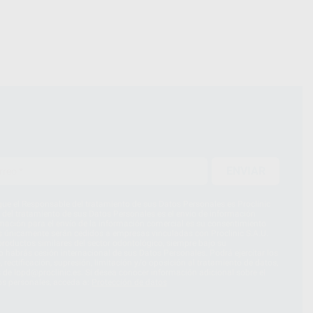
ENVIAR
ue el Responsable del tratamiento de sus Datos Personales es Proclinic
d del tratamiento de sus Datos Personales es el envío de información
imación para el envío de la información comercial es su consentimiento
s únicamente serán cedidos a empresas vinculadas con Proclinic S.A.U.
roductos similares del sector odontológico, siempre bajo su
 habrás cesión internacional de sus Datos Personales. Podrá ejercitar los
 rectificación, supresión, limitación y/o oposición al tratamiento de datos,
és de lopd@proclinic.es. Si desea conocer información adicional sobre el
os personales, acceda a:
Protección de datos