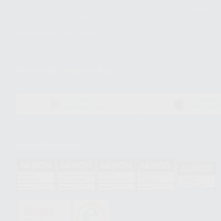
energética
dientes
Trabaja con nosotros
Preguntas Frecuentes
(FAQ)
Descarga nuestra App
DISPONIBLE EN
DISPONIBLE 
GOOGLE PLAY
APP STOR
Acreditaciones
HCO-0060/2023
GA-2008/0342
SST-0118/2023
ER-0120/1997
GS-0001/2017