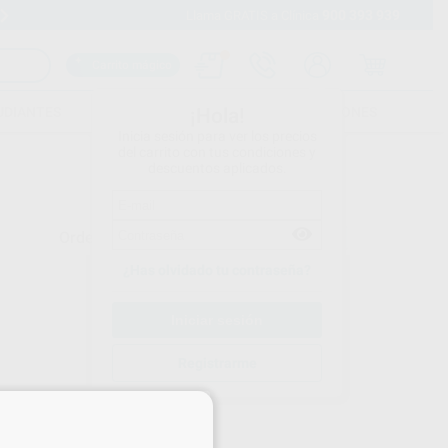
900 393 939
Envíos gratuitos desde 110€
Llama GRATIS a Clínica
Carrito mágico
UDIANTES
FOLLETOS
FORMACIONES
¡Hola!
Inicia sesión para ver los precios
del carrito con tus condiciones y
descuentos aplicados.
Ordenar por
¿Has olvidado tu contraseña?
Registrarme
×