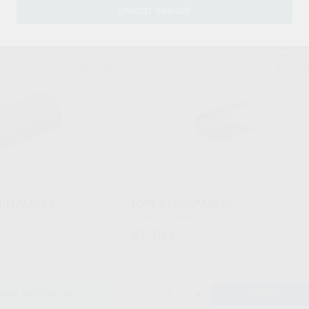
¡Iniciar sesión!
AÑADIR
SELECCIONAR REFERENCIA
ADITEK
G&H ORTHODONT
Ref. Grupo
Ref. L10
RIMPABLES
TOPES CRIMPABLES
Envase 10 unidades
41
,70
€
-
+
ONAR REFERENCIA
AÑADIR