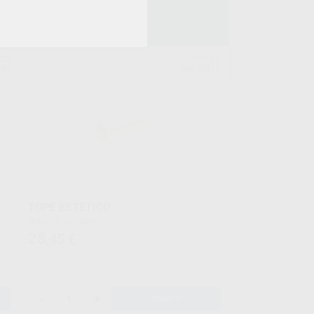
ICS
ADITEK
189
Ref. L8210
TOPE ESTÉTICO
Bolsa 10 unidades
28
,45
€
-
+
AÑADIR