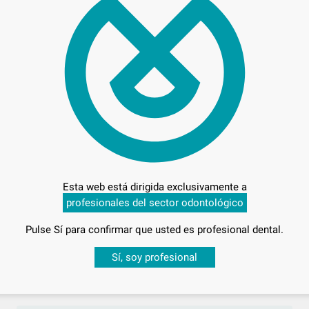
29
,69
€
-
+
AÑADIR
BESTDENT
G&H ORTHODONT
Ref. L6880
Ref. Gr
Esta web está dirigida exclusivamente a
profesionales del sector odontológico
Pulse Sí para confirmar que usted es profesional dental.
ABLES
TOPES CRIMPABLES PARA ARCOS 
Desbloquea todas tus ventajas
MICRO
Sí, soy profesional
Envase 50 Unidades
sesión
para disfrutar de todos tus
descuentos y condiciones esp
47
,40
€
52,40 €
Oferta