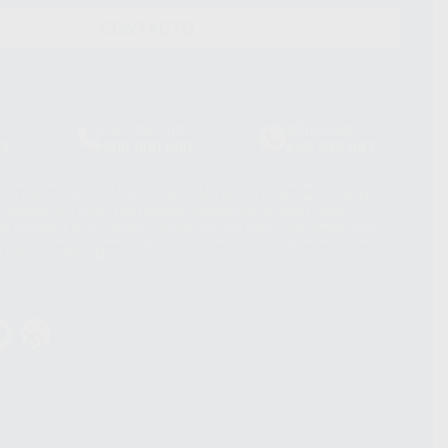
CONTACTO
Laboratorio
Whatsapp
39
900 800 880
665 533 087
hatsApp Business son proporcionados por WhatsApp Ireland Limited
. La información que controla WhatsApp Ireland puede ser transferida a
acebook Inc.. Dicha Transferencia Internacional de Datos ofrece
 al basarse en la Cláusula Contractual Tipo para la transferencia de
terceros países. Puede ampliar la información en el siguiente enlace:
s Data Transfer Addendum
.