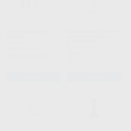
CARRO LUNA COLOR
CARRITO MOVIL "C2RCHP"
BLANCO
DOS ESTANTES VIDRIO
ELECTRIFICADO
LORAN
|
Ref. 156201
ZILFOR
|
Ref. 89954
890
,00
€
928,00 €
545
,00
€
674,00 €
Sin descuentos adicionales
Sin descuentos adicionales
-
+
-
+
AÑADIR
AÑADIR