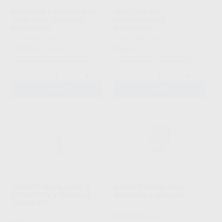
PISTON DE GAS CORTO 50-
ANILLO DE PIE
70CM PARA TABURETE
PARATABURETE
PONYCHAIR
PONYCHAIR
PONYCHAIR
|
Ref. 78546
PONYCHAIR
|
Ref. 78549
110
96
,20
€
116,00 €
,90
€
102,00 €
Sin descuentos adicionales
Sin descuentos adicionales
-
+
-
+
AÑADIR
AÑADIR
CARRITO MOVIL C4RQ. 4
CARRITO MOVIL RC4Z
ESTANTES Y 3 TOMAS DE
ENCIMERA LAMINADA
CORRIENTE
ZILFOR
|
Ref. 452418
ZILFOR
|
Ref. 452416
695
,00
€
951,42 €