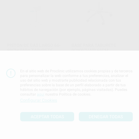
PISTON DE GAS LARGO 66-
BASE PARA TABURETE
90CM PARA TABURETE
PONYCHAIR 60CM
PONYCHAIR
PONYCHAIR
|
Ref. 78548
PONYCHAIR
|
Ref. 78547
139
,65
€
163,00 €
104
,50
€
110,00 €
Sin descuentos adicionales
En el sitio web de Proclinic utilizamos cookies propias y de terceros
para personalizar la web conforme a tus preferencias, analizar el
Sin descuentos adicionales
uso del sitio web y mostrarte publicidad relacionada con tus
-
+
-
+
preferencias sobre la base de un perfil elaborado a partir de tus
hábitos de navegación (por ejemplo, páginas visitadas). Puedes
AÑADIR
AÑADIR
consultar
aquí
nuestra Política de cookies.
Configurar Cookies
ACEPTAR TODAS
DENEGAR TODAS