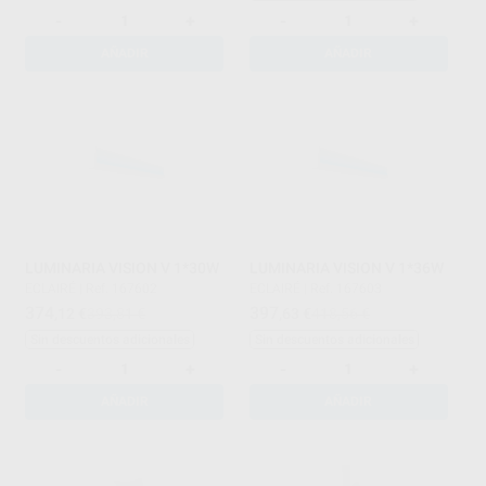
-
+
-
+
AÑADIR
AÑADIR
LUMINARIA VISION V 1*30W
LUMINARIA VISION V 1*36W
ECLAIRÉ
|
Ref. 167602
ECLAIRÉ
|
Ref. 167603
374
397
,12
€
393,81 €
,63
€
418,56 €
Sin descuentos adicionales
Sin descuentos adicionales
-
+
-
+
AÑADIR
AÑADIR