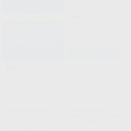
CARRO JOLIE
LORAN
|
Ref. 156206
203
,00
€
272,00 €
Sin descuentos adicionales
-
+
AÑADIR
31%
MODULO RODABLE LIKE
CARRITO MOVIL CON
RUEDAS 3 CAJONES C2RK3
LORAN
|
Ref. 156215
ZILFOR
|
Ref. 89952
750
,00
€
1.086,00 €
499
,00
€
582,03 €
Sin descuentos adicionales