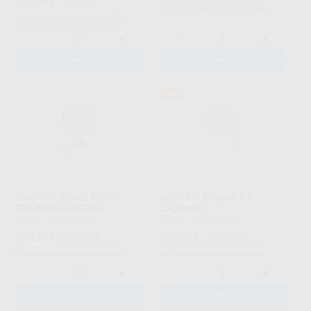
395
,00
€
512,03 €
Sin descuentos adicionales
Sin descuentos adicionales
-
+
-
+
AÑADIR
AÑADIR
54%
CARRITO MOVIL RC4Z
MODULO RODABLE 5
ENCIMERA CRISTAL
CAJONES
ZILFOR
|
Ref. 452419
ZILFOR
|
Ref. 452420
838
975
,95
€
1.087,53 €
,00
€
2.138,89 €
Sin descuentos adicionales
Sin descuentos adicionales
-
+
-
+
AÑADIR
AÑADIR