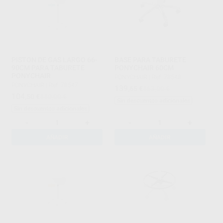
PISTON DE GAS LARGO 66-
BASE PARA TABURETE
90CM PARA TABURETE
PONYCHAIR 60CM
PONYCHAIR
PONYCHAIR
|
Ref. 78548
PONYCHAIR
|
Ref. 78547
139
,65
€
163,00 €
104
,50
€
110,00 €
Sin descuentos adicionales
Sin descuentos adicionales
-
+
-
+
AÑADIR
AÑADIR