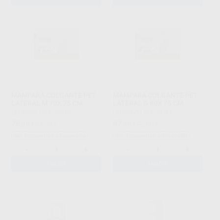
MAMPARA COLGANTE PET
MAMPARA COLGANTE PET
LATERAL M 70X 75 CM
LATERAL G 80X 75 CM
LAURENS
|
Ref. 73043
LAURENS
|
Ref. 73044
76
87
,95
€
81,00 €
,40
€
92,00 €
Sin descuentos adicionales
Sin descuentos adicionales
-
+
-
+
AÑADIR
AÑADIR