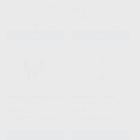
ZILFOR
|
Ref. 89957
Sin descuentos adicionales
799
,00
€
965,74 €
Sin descuentos adicionales
-
+
-
+
AÑADIR
AÑADIR
MUEBLE ALACENA QUADRO
INTEGRA CART SMART
LORAN
|
Ref. 156217
HAGER & WERKEN
|
Ref. 87200
585
474
,00
€
730,00 €
,05
€
499,00 €
Sin descuentos adicionales
Sin descuentos adicionales
-
+
-
+
AÑADIR
AÑADIR