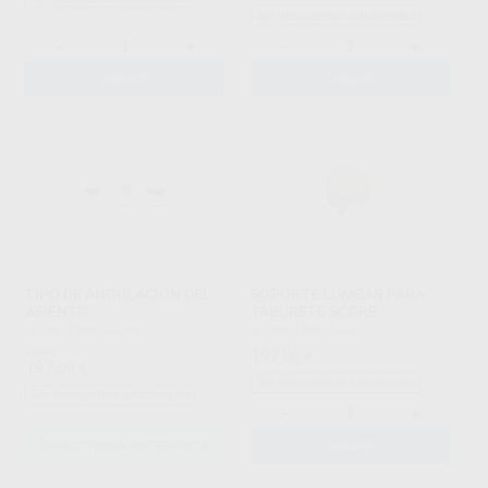
Sin descuentos adicionales
-
+
-
+
AÑADIR
AÑADIR
TIPO DE ANGULACION DEL
SOPORTE LUMBAR PARA
ASIENTO
TABURETE SCORE
SCORE
|
Ref. Grupo
SCORE
|
Ref. 45283
Desde
197
,00
€
197
,00
€
Sin descuentos adicionales
Sin descuentos adicionales
-
+
SELECCIONAR REFERENCIA
AÑADIR