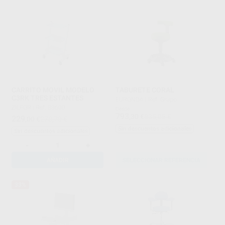
CARRITO MOVIL MODELO
TABURETE CORAL
C3RK TRES ESTANTES
EURONDA
|
Ref. Grupo
ZILFOR
|
Ref. 88600
Desde
793
,30
€
835,05 €
229
,00
€
278,70 €
Sin descuentos adicionales
Sin descuentos adicionales
-
+
AÑADIR
SELECCIONAR REFERENCIA
33%