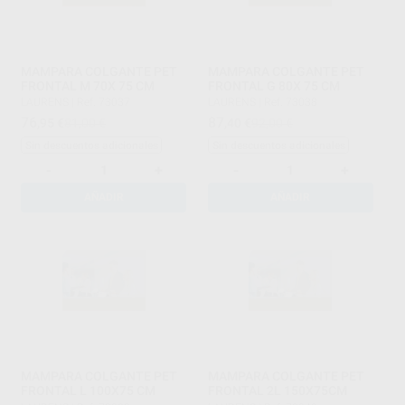
MAMPARA COLGANTE PET
MAMPARA COLGANTE PET
FRONTAL M 70X 75 CM
FRONTAL G 80X 75 CM
LAURENS
|
Ref. 73037
LAURENS
|
Ref. 73038
76
87
,95
€
81,00 €
,40
€
92,00 €
Sin descuentos adicionales
Sin descuentos adicionales
-
+
-
+
AÑADIR
AÑADIR
MAMPARA COLGANTE PET
MAMPARA COLGANTE PET
FRONTAL L 100X75 CM
FRONTAL 2L 150X75CM