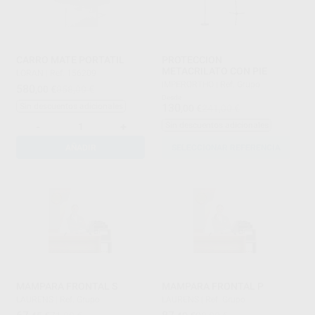
CARRO MATE PORTATIL
PROTECCION
METACRILATO CON PIE
LORAN
|
Ref. 156209
IMPERORTHO
|
Ref. Grupo
580
,00
€
858,00 €
Desde
130
Sin descuentos adicionales
,00
€
241,00 €
-
+
Sin descuentos adicionales
AÑADIR
SELECCIONAR REFERENCIA
MAMPARA FRONTAL S
MAMPARA FRONTAL P
LAURENS
|
Ref. Grupo
LAURENS
|
Ref. Grupo