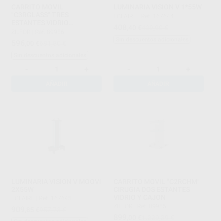
CARRITO MOVIL
LUMINARIA VISION V 1*55W
"C3RGLASS" TRES
ECLAIRÉ
|
Ref. 167644
ESTANTES VIDRIO
408
,40
€
429,90 €
ELECTRIFICADO
ZILFOR
|
Ref. 89956
Sin descuentos adicionales
596
,00
€
681,80 €
Sin descuentos adicionales
-
+
-
+
AÑADIR
AÑADIR
LUMINARIA VISION V MOOVI
CARRITO MOVIL "C2RCHM"
2X55W
CIRUGIA DOS ESTANTES
VIDRIO Y CAJON
ECLAIRÉ
|
Ref. 167645
ZILFOR
|
Ref. 89955
909
,85
€
957,73 €
899
,00
€
1.229,39 €