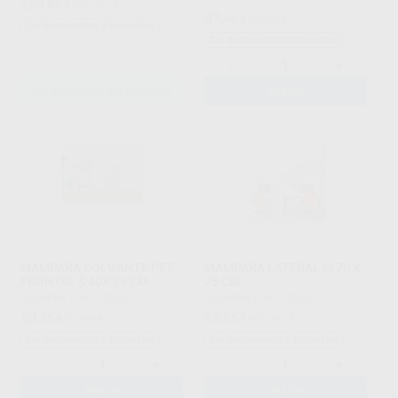
268
,85
€
283,00 €
87
,40
€
92,00 €
Sin descuentos adicionales
Sin descuentos adicionales
-
+
SELECCIONAR REFERENCIA
AÑADIR
MAMPARA COLGANTE PET
MAMPARA LATERAL M 70 X
FRONTAL S 40X 75 CM
75 CM
LAURENS
|
Ref. 73035
LAURENS
|
Ref. 73033
50
95
,35
€
53,00 €
,95
€
101,00 €
Sin descuentos adicionales
Sin descuentos adicionales
-
+
-
+
AÑADIR
AÑADIR