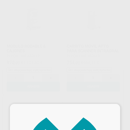
MODULO RODABLE 6
CARRITO MOVIL APTO
CAJONES
PARA SCANNER INTRAORAL
ZILFOR
|
Ref. 452417
ZILFOR
|
Ref. 452415
970
754
,00
€
1.101,80 €
,00
€
985,13 €
Sin descuentos adicionales
Sin descuentos adicionales
-
+
-
+
AÑADIR
AÑADIR
×