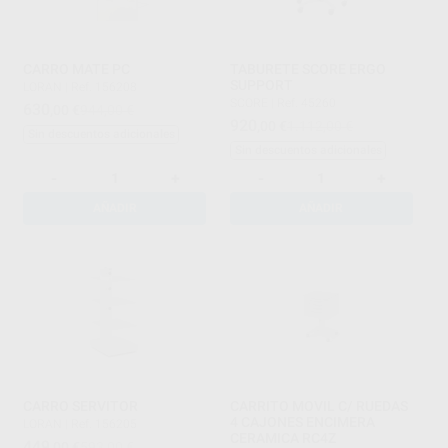
CARRO MATE PC
TABURETE SCORE ERGO
SUPPORT
LORAN
|
Ref. 156208
SCORE
|
Ref. 45260
630
,00
€
944,00 €
920
,00
€
1.112,00 €
Sin descuentos adicionales
Sin descuentos adicionales
-
+
-
+
AÑADIR
AÑADIR
CARRO SERVITOR
CARRITO MOVIL C/ RUEDAS
4 CAJONES ENCIMERA
LORAN
|
Ref. 156205
CERAMICA RC4Z
449
,00
€
593,00 €