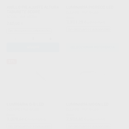
ANILLO PIE AJUSTE ALTURA
LUMINARIA PIGRECO LED
TABURETE SCORE
ECLAIRÉ
|
Ref. Grupo
SCORE
|
Ref. 45284
Desde
3.311
,29
€
3.816,49 €
240
,00
€
Sin descuentos adicionales
Sin descuentos adicionales
-
+
AÑADIR
SELECCIONAR REFERENCIA
37%
LUMINARIA Q-B LED
LUMINARIA MOON LED
ECLAIRÉ
|
Ref. Grupo
ECLAIRÉ
|
Ref. Grupo
Desde
Desde
3.009
2.916
,64
€
4.794,85 €
,60
€
3.837,11 €
Sin descuentos adicionales
Sin descuentos adicionales