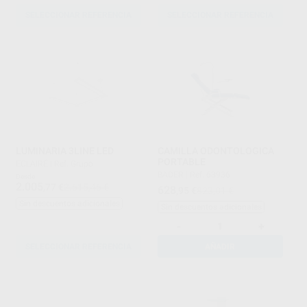
SELECCIONAR REFERENCIA
SELECCIONAR REFERENCIA
LUMINARIA 3LINE LED
CAMILLA ODONTOLOGICA
PORTABLE
ECLAIRÉ
|
Ref. Grupo
BADER
|
Ref. 63936
Desde
2.005
,77
€
2.615,46 €
628
,95
€
823,01 €
Sin descuentos adicionales
Sin descuentos adicionales
-
+
SELECCIONAR REFERENCIA
AÑADIR