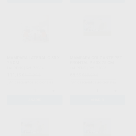
MAMPARA LATERAL G 80 X
MAMPARA COLGANTE PET
75 CM
FRONTAL P 60X 75 CM
LAURENS
|
Ref. 73034
LAURENS
|
Ref. 73036
111
65
,15
€
117,00 €
,55
€
69,00 €
Sin descuentos adicionales
Sin descuentos adicionales
-
+
-
+
AÑADIR
AÑADIR