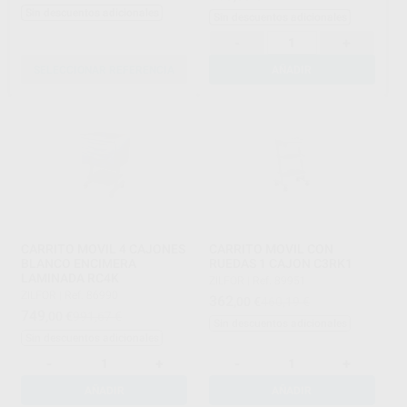
Sin descuentos adicionales
Sin descuentos adicionales
-
+
SELECCIONAR REFERENCIA
AÑADIR
CARRITO MOVIL 4 CAJONES
CARRITO MOVIL CON
BLANCO ENCIMERA
RUEDAS 1 CAJON C3RK1
LAMINADA RC4K
ZILFOR
|
Ref. 89951
ZILFOR
|
Ref. 86990
362
,00
€
460,19 €
749
,00
€
991,67 €
Sin descuentos adicionales
Sin descuentos adicionales
-
+
-
+
AÑADIR
AÑADIR