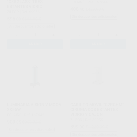
"C3RGLASS" TRES
ECLAIRÉ
|
Ref. 167644
ESTANTES VIDRIO
408
,40
€
429,90 €
ELECTRIFICADO
ZILFOR
|
Ref. 89956
Sin descuentos adicionales
596
,00
€
681,80 €
Sin descuentos adicionales
-
+
-
+
AÑADIR
AÑADIR
LUMINARIA VISION V MOOVI
CARRITO MOVIL "C2RCHM"
2X55W
CIRUGIA DOS ESTANTES
VIDRIO Y CAJON
ECLAIRÉ
|
Ref. 167645
ZILFOR
|
Ref. 89955
909
,85
€
957,73 €
899
,00
€
1.229,39 €
Sin descuentos adicionales
Sin descuentos adicionales