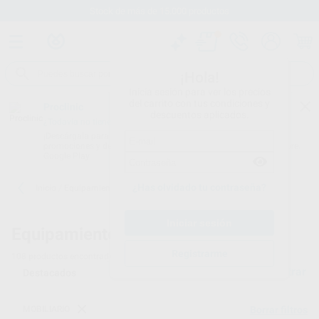
Stock de más de 15.000 productos
¡Hola!
Inicia sesión para ver los precios
del carrito con tus condiciones y
Proclinic
descuentos aplicados.
¿Todavía no tienes nuestra App?
¡Descárgala para ser siempre el primero en conocer nuestras
promociones y descuentos! Disponible en Google Play o App Store.
Google Play
¿Has olvidado tu contraseña?
Inicio
/
Equipamiento
/
Mobiliario
Equipamiento -
Mobiliario de clínica dental
Registrarme
108
productos encontrados
Filtrar
MOBILIARIO
Borrar filtros