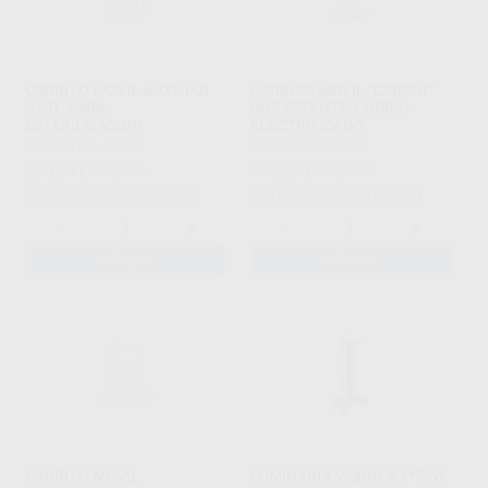
CARRITO MOVIL AUXILIAR
CARRITO MOVIL "C2RCHP"
"C2R" PARA
DOS ESTANTES VIDRIO
ESTERILIZACION
ELECTRIFICADO
ZILFOR
|
Ref. 89953
ZILFOR
|
Ref. 89954
355
545
,00
€
440,74 €
,00
€
674,00 €
Sin descuentos adicionales
Sin descuentos adicionales
-
+
-
+
AÑADIR
AÑADIR
CARRITO MOVIL
LUMINARIA VISION V 1*55W