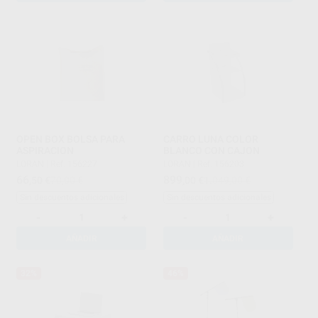
OPEN BOX BOLSA PARA
CARRO LUNA COLOR
ASPIRACION
BLANCO CON CAJON
LORAN
|
Ref. 156227
LORAN
|
Ref. 156203
66
899
,50
€
70,00 €
,00
€
1.049,00 €
Sin descuentos adicionales
Sin descuentos adicionales
-
+
-
+
AÑADIR
AÑADIR
32%
46%