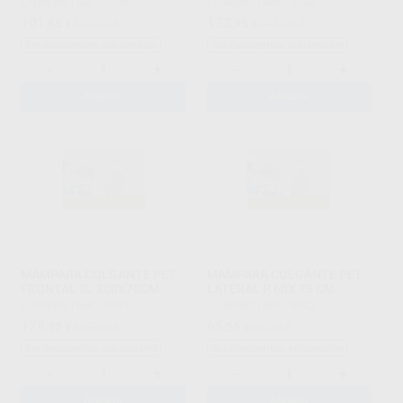
LAURENS
|
Ref. 73039
LAURENS
|
Ref. 73040
101
133
,65
€
107,00 €
,95
€
141,00 €
Sin descuentos adicionales
Sin descuentos adicionales
-
+
-
+
AÑADIR
AÑADIR
MAMPARA COLGANTE PET
MAMPARA COLGANTE PET
FRONTAL 3L 200X75CM
LATERAL P 60X 75 CM
LAURENS
|
Ref. 73041
LAURENS
|
Ref. 73042
179
65
,55
€
189,00 €
,55
€
69,00 €
Sin descuentos adicionales
Sin descuentos adicionales
-
+
-
+
AÑADIR
AÑADIR