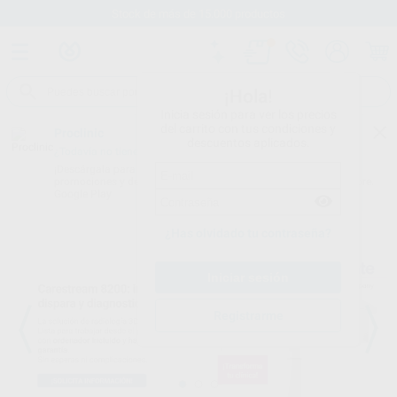
Stock de más de 15.000 productos
¡Hola!
Inicia sesión para ver los precios
del carrito con tus condiciones y
Proclinic
descuentos aplicados.
¿Todavía no tienes nuestra App?
¡Descárgala para ser siempre el primero en conocer nuestras
promociones y descuentos! Disponible en Google Play o App Store.
Google Play
¿Has olvidado tu contraseña?
Registrarme