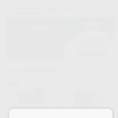
¡Horario de verano! Agosto: Clínica de
09h a 19h
y
Laboratorio de
09h a 18h
.
Los más vendidos
68%
×