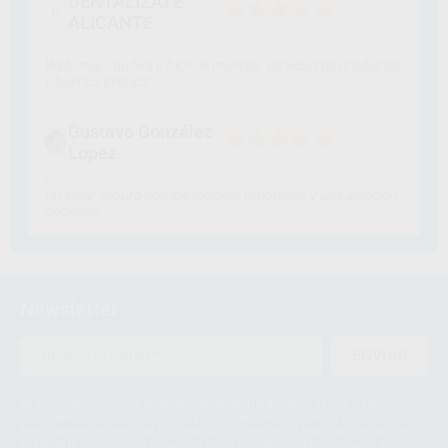
DENTALIZATE
ALICANTE
24/11/2025
Web muy intuitiva y fácil de manejar, variedad de productos
y buenos precios.
Gustavo González
Lopez
04/09/2025
Un lugar seguro con los mejores productos y una atención
dedicada
Newsletter
ENVIAR
Le informamos de que el Responsable del tratamiento de sus Datos
Personales es Proclinic S.A.U.. La Finalidad del tratamiento de sus Datos
Personales es el envío de información comercial. La legitimación para el
envío de la información comercial es su consentimiento prestado. Sus