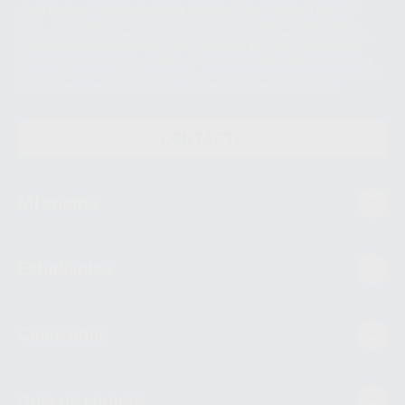
datos únicamente serán cedidos a empresas vinculadas con Proclinic
S.A.U. que comercialicen productos similares del sector odontológico,
siempre bajo su consentimiento y no habrás cesión internacional de sus
Datos Personales. Podrá ejercitar los derechos de acceso, rectificación,
supresión, limitación y/o oposición al tratamiento de datos, entre otros, a
través de lopd@proclinic.es. Si desea conocer información adicional sobre
el tratamiento de datos personales, acceda a:
Protección de datos
CONTACTO
Mi cuenta
Estudiantes
Conócenos
Guía de compra