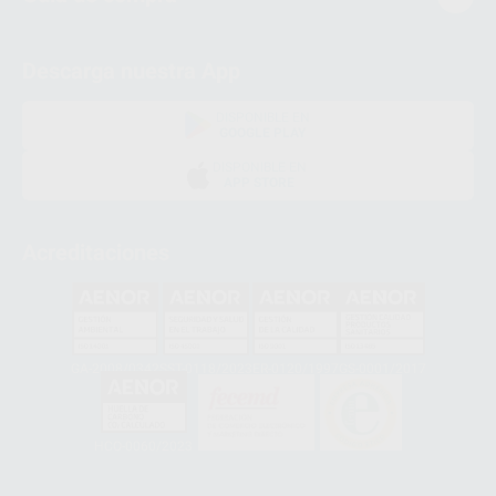
Descarga nuestra App
DISPONIBLE EN
GOOGLE PLAY
DISPONIBLE EN
APP STORE
Acreditaciones
GA-2008/0342
SST-0118/2023
ER-0120/1997
GS-0001/2017
HCO-0060/2023