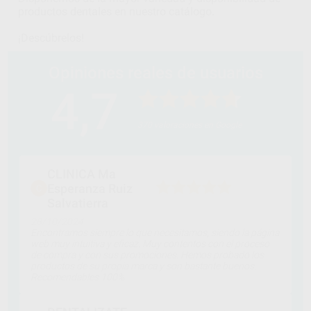
productos dentales en nuestro catálogo.
¡Descúbrelos!
Opiniones reales de usuarios
4,7
370 valoraciones en Google
CLINICA Ma
Esperanza Ruiz
Salvatierra
28/10/2024
Encontramos siempre lo que necesitamos, siendo la página
web muy intuitiva y eficaz. Muy contentos con el proceso
de compra y con sus promociones. Hemos probado los
productos de su propia marca y son bastante buenos.
Recomendables 100%