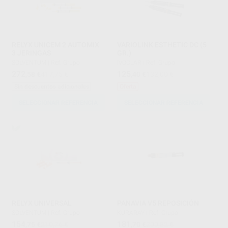
RELYX UNICEM 2 AUTOMIX
VARIOLINK ESTHETIC DC (5
3 JERINGAS
GR.)
SOLVENTUM
|
Ref. Grupo
IVOCLAR
|
Ref. Grupo
272
125
,58
€
417,75 €
,40
€
132,00 €
Sin descuentos adicionales
Oferta
SELECCIONAR REFERENCIA
SELECCIONAR REFERENCIA
RELYX UNIVERSAL
PANAVIA V5 REPOSICIÓN
SOLVENTUM
|
Ref. Grupo
KURARAY
|
Ref. Grupo
154
181
,75
€
210,76 €
,70
€
200,82 €