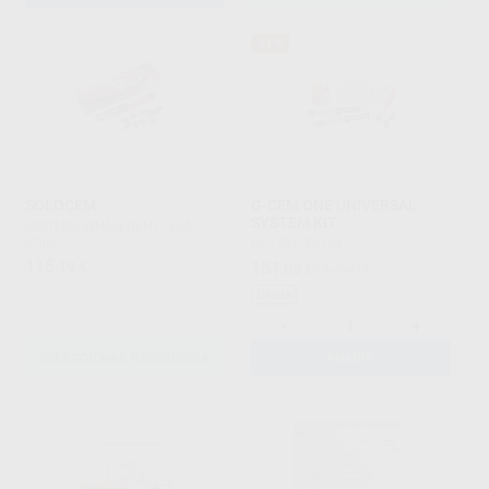
31%
SOLOCEM
G-CEM ONE UNIVERSAL
SYSTEM KIT
COLTENE-WHALEDENT
|
Ref.
Grupo
GC
|
Ref. 83754
115
,19
€
151
,05
€
217,60 €
Oferta
-
+
SELECCIONAR REFERENCIA
AÑADIR