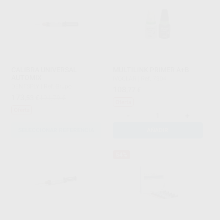
CALIBRA UNIVERSAL
MULTILINK PRIMER A+B
AUTOMIX
IVOCLAR
|
Ref. 7304
DENTSPLY
|
Ref. Grupo
108
,77
€
173
,53
€
191,79 €
Oferta
Oferta
-
+
SELECCIONAR REFERENCIA
AÑADIR
54%