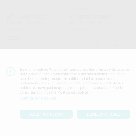
¡Novedad!
KIT NORMOCEM DC
KIT SET PP SURTIDO
NORMON
|
Ref. 82095
SDI AUSTRALIA
|
Ref. 47319
259
346
,30
€
327,54 €
,45
€
Oferta
-
+
-
+
AÑADIR
AÑADIR
En el sitio web de Proclinic utilizamos cookies propias y de terceros
para personalizar la web conforme a tus preferencias, analizar el
uso del sitio web y mostrarte publicidad relacionada con tus
preferencias sobre la base de un perfil elaborado a partir de tus
hábitos de navegación (por ejemplo, páginas visitadas). Puedes
consultar
aquí
nuestra Política de cookies.
Configurar Cookies
ACEPTAR TODAS
DENEGAR TODAS
INTRO KIT CALIBRA
G-CEM TRY-IN PASTE
UNIVERSAL
GC
|
Ref. Grupo
DENTSPLY
|
Ref. 27601
47
,17
€
372
,77
€
412,01 €