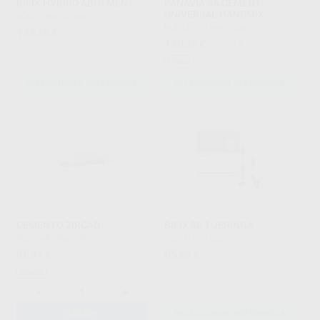
BIFIX HYBRID ABUTMENT
PANAVIA SA CEMENT
UNIVERSAL HANDMIX
VOCO
|
Ref. Grupo
KURARAY
|
Ref. Grupo
194
,65
€
130
,35
€
144,07 €
Oferta
SELECCIONAR REFERENCIA
SELECCIONAR REFERENCIA
CEMENTO ZIRCAD
BIFIX SE 1 JERINGA
IVOCLAR
|
Ref. 29857
VOCO
|
Ref. Grupo
88
85
,97
€
,69
€
Oferta
-
+
AÑADIR
SELECCIONAR REFERENCIA