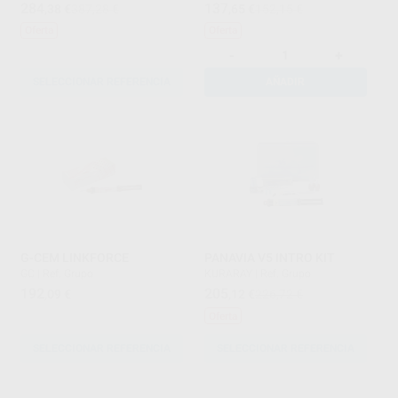
284
137
,38
€
387,28 €
,65
€
152,15 €
Oferta
Oferta
-
+
SELECCIONAR REFERENCIA
AÑADIR
G-CEM LINKFORCE
PANAVIA V5 INTRO KIT
GC
|
Ref. Grupo
KURARAY
|
Ref. Grupo
192
205
,09
€
,12
€
226,72 €
Oferta
SELECCIONAR REFERENCIA
SELECCIONAR REFERENCIA