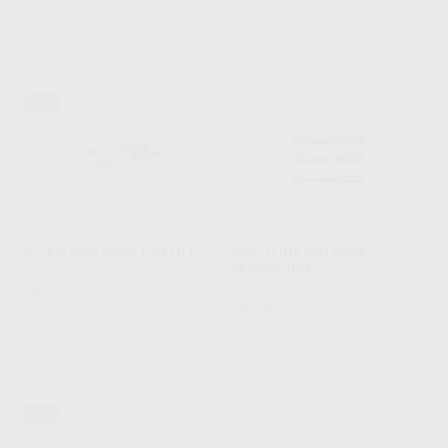
Oferta
Oferta
SELECCIONAR REFERENCIA
SELECCIONAR REFERENCIA
31%
G-CEM ONE SINGLE REFILL
MULTILINK AUTOMIX
REPOSICIÓN
GC
|
Ref. Grupo
IVOCLAR
|
Ref. Grupo
56
,05
€
80,65 €
195
,49
€
229,00 €
Oferta
Oferta
SELECCIONAR REFERENCIA
SELECCIONAR REFERENCIA
31%