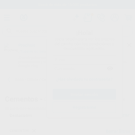
Stock de más de 15.000 productos
¡Hola!
Inicia sesión para ver los precios
del carrito con tus condiciones y
Proclinic
descuentos aplicados.
¿Todavía no tienes nuestra App?
¡Descárgala para ser siempre el primero en conocer nuestras
promociones y descuentos! Disponible en Google Play o App Store.
Google Play
¿Has olvidado tu contraseña?
Inicio
/
Clínica
/
Cementos
/
Cementos definitivos de resina
Cementos -
Cementos definitivos dentales de resina
Registrarme
93
productos encontrados
Filtrar
CEMENTOS
Borrar filtros