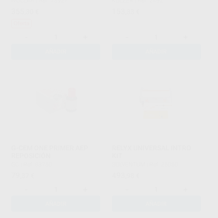
IVOCLAR
|
Ref. 73927
KULZER
|
Ref. 2492
355
153
,30
€
,33
€
Oferta
-
+
-
+
AÑADIR
AÑADIR
G-CEM ONE PRIMER AEP
RELYX UNIVERSAL INTRO
REPOSICIÓN
KIT
GC
|
Ref. 83750
SOLVENTUM
|
Ref. 25050
79
493
,37
€
,98
€
-
+
-
+
AÑADIR
AÑADIR