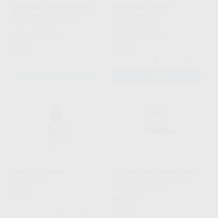
NX3 DUAL-CURE JERINGA
MAXCEM ELITE KIT
AUTOMIX REPOSICIÓN
ESTÁNDAR
KERR
|
Ref. Grupo
KERR
|
Ref. 96750
140
152
,36
€
155,14 €
,00
€
332,63 €
Oferta
Oferta
-
+
SELECCIONAR REFERENCIA
AÑADIR
G-MULTI PRIMER
REPOSICIONES VARIOLINK
ESTHETIC DC 3 JERINGAS
GC
|
Ref. 83854
IVOCLAR
|
Ref. Grupo
83
,12
€
465
,50
€
-
+
Oferta