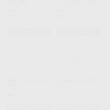
TRANSLUCIDO
JERINGA TRANSLUCIDA
PULPDENT
|
Ref. 77966
KURARAY
|
Ref. 85201
156
359
,32
€
172,78 €
,85
€
397,73 €
Oferta
Oferta
-
+
-
+
AÑADIR
AÑADIR
CALIBRA SILANE COUPLING
G-CEM LINKFORCE SYSTEM
AGENT
KIT
DENTSPLY
|
Ref. 2760
GC
|
Ref. 83846
42
437
,33
€
,71
€
-
+
-
+
AÑADIR
AÑADIR