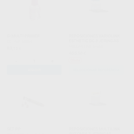
G-MULTI PRIMER
REPOSICIONES VARIOLINK
ESTHETIC DC 3 JERINGAS
GC
|
Ref. 83854
IVOCLAR
|
Ref. Grupo
83
,12
€
465
,50
€
-
+
Oferta
AÑADIR
SELECCIONAR REFERENCIA
SET PP
REPOSICIONES MULTILINK
AUTOMIX 3 JERINGAS