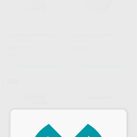
G-CEM ONE TWIN REFILL
G-CEM ONE VALUE KIT
GC
|
Ref. Grupo
GC
|
Ref. Grupo
106
464
,40
€
153,95 €
,45
€
Oferta
SELECCIONAR REFERENCIA
SELECCIONAR REFERENCIA
49%
×
MAXCEM ELITE
SPEEDCEM PLUS
REPOSICIÓN
REPOSICIÓN