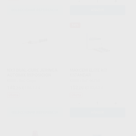
-
+
SELECCIONAR REFERENCIA
AÑADIR
54%
NX3 DUAL-CURE JERINGA
MAXCEM ELITE KIT
AUTOMIX REPOSICIÓN
ESTÁNDAR
KERR
|
Ref. Grupo
KERR
|
Ref. 96750
140
152
,36
€
155,14 €
,00
€
332,63 €
Oferta
Oferta
-
+
SELECCIONAR REFERENCIA
AÑADIR