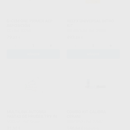
G-CEM ONE PRIMER AEP
RELYX UNIVERSAL INTRO
REPOSICIÓN
KIT
GC
|
Ref. 83750
SOLVENTUM
|
Ref. 25050
79
493
,37
€
,98
€
-
+
-
+
AÑADIR
AÑADIR
MULTILINK AUTOMIX
COMBO KIT CALIBRA
PASTAS DE PRUEBA TRY IN
CERAM
IVOCLAR
|
Ref. Grupo
DENTSPLY
|
Ref. 27607
31
146
,92
€
,64
€
162,08 €