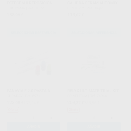
ESTECEM II REPOSICIÓN
CALIBRA CERAM AUTOMIX
TOKUYAMA
|
Ref. Grupo
DENTSPLY
|
Ref. Grupo
158
113
,98
€
,67
€
SELECCIONAR REFERENCIA
SELECCIONAR REFERENCIA
PANAVIA F 2.0 PASTA A
RELYX ULTIMATE TRIAL KIT
KURARAY
|
Ref. 6971
SOLVENTUM
|
Ref. 74946
123
209
,98
€
137,04 €
,37
€
285,85 €
Oferta
Oferta
-
+
-
+
AÑADIR
AÑADIR