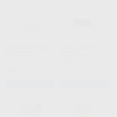
KIT VARIOLINK ESTHETIC
ICEM SELF ADHESIVE
DC PEN NEUTRO
SYRINGUE
IVOCLAR
|
Ref. 73927
KULZER
|
Ref. 2492
355
153
,30
€
,33
€
Oferta
-
+
-
+
AÑADIR
AÑADIR