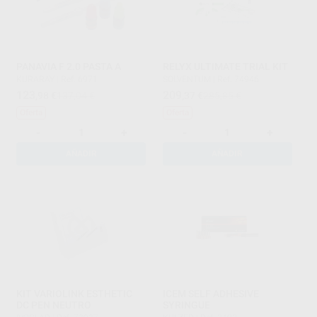
PANAVIA F 2.0 PASTA A
RELYX ULTIMATE TRIAL KIT
KURARAY
|
Ref. 6971
SOLVENTUM
|
Ref. 74946
123
209
,98
€
137,04 €
,37
€
285,85 €
Oferta
Oferta
-
+
-
+
AÑADIR
AÑADIR
KIT VARIOLINK ESTHETIC
ICEM SELF ADHESIVE
DC PEN NEUTRO
SYRINGUE