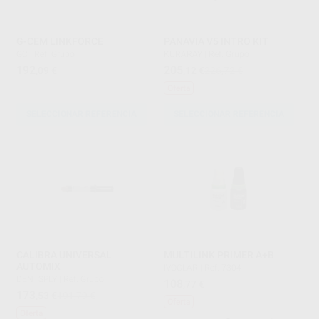
G-CEM LINKFORCE
PANAVIA V5 INTRO KIT
GC
|
Ref. Grupo
KURARAY
|
Ref. Grupo
192
205
,09
€
,12
€
226,72 €
Oferta
SELECCIONAR REFERENCIA
SELECCIONAR REFERENCIA
CALIBRA UNIVERSAL
MULTILINK PRIMER A+B
AUTOMIX
IVOCLAR
|
Ref. 7304
DENTSPLY
|
Ref. Grupo
108
,77
€
173
,53
€
191,79 €
Oferta
Oferta