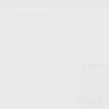
Entrega en 24h
15 días para cambiar de opinión
CLÍNICA
LABORATORIO
EQUIPAMIENTO
Inicio
/
Clínica
/
Cementos
/
Cementos definitivos de resina
/
REPOSICIONES