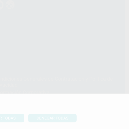
ndiciones Generales de Contratación
y
Política de
ivacidad
formación Corporativa
lítica de Cookies
R TODAS
DENEGAR TODAS
UBIR