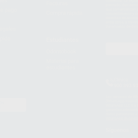
nes
comercial. La legit
Facturas
prestado. Sus dato
e pago
que comercialicen p
Compra rápida
consentimiento y no
derechos de acceso,
entre otros, a trav
tratamiento de dat
legales
pida
Estudiantes
Odontobook
Material para
estudiantes
Clínica
900 393 9
Los servicios de W
(WhatsApp Ireland)
EN
WhatsApp LLC y a F
E
garantías adecuadas
datos personales a 
WhatsApp Busines
Síguenos