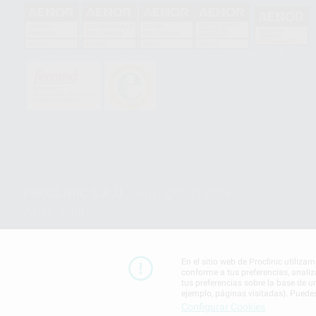
HCO-0060/2023
GA-2008/0342
SST-0118/2023
ER-0120/1997
GS-0001/2017
PROCLINIC S.A.U.
Copyright (c) 2026
Aviso legal
En el sitio web de Proclinic utiliza
conforme a tus preferencias, analiz
tus preferencias sobre la base de u
ejemplo, páginas visitadas). Puede
Configurar Cookies