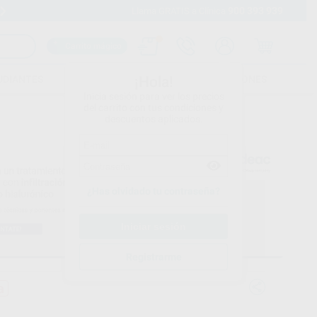
900 393 939
Envíos gratuitos desde 110€
Llama GRATIS a Clínica
Carrito mágico
UDIANTES
FOLLETOS
FORMACIONES
¡Hola!
Inicia sesión para ver los precios
del carrito con tus condiciones y
descuentos aplicados.
¿Has olvidado tu contraseña?
Registrarme
a