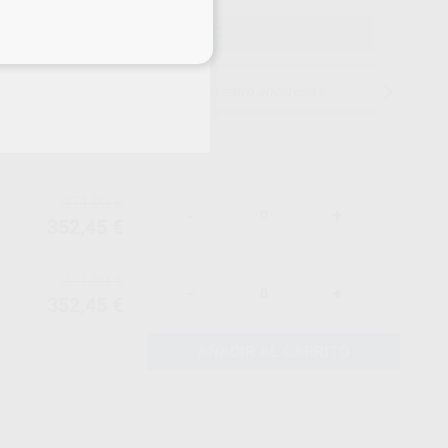
ELEGIR MODELO
eciales
15 días para cambiar de opinión salvo anestesias
371,00 €
-
+
352,45 €
371,00 €
-
+
352,45 €
AÑADIR AL CARRITO