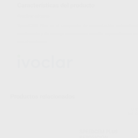
Características del producto
Proclinic informa:
SpeedCEM Plus es el composite de cementación autoadhesivo
rendimiento y de manejo sumamente sencillo, especialmente ind
metal-cerámica
Productos relacionados
IVO
Ref. 
SPEEDCEM PLUS
REPOSICIÓN