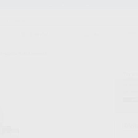
Stock de más de 15.000 productos
ORTODONCIA
CAD/CAM
EST
 SPEEDCEM PLUS 3 JERINGAS
Ofert