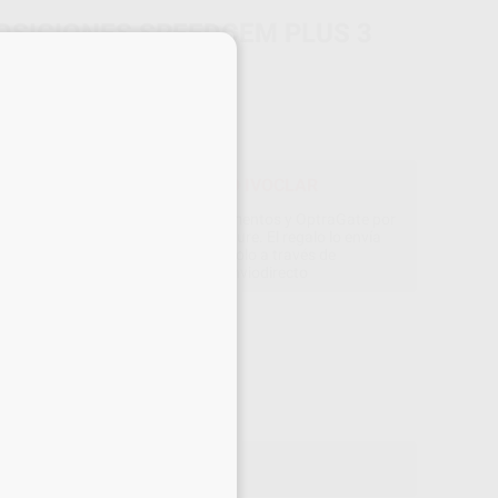
OSICIONES SPEEDCEM PLUS 3
×
INGAS
IVOCLAR
do
3 jeringas automix de 9 g
OFERTA ENVÍO DIRECTO IVOCLAR
rando composites, adhesivos, cementos y OptraGate por
000 €, GRATIS 1 Bluephase PowerCure. El regalo lo envía
directamente Ivoclar solicitándolo a través de
www.ivoclarvivadent.es/enviodirecto
Precio web
352
,45
€
,00 €
Precio con IVA incluido 387,70 €