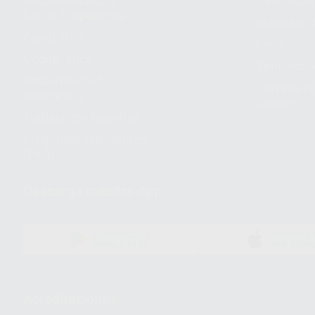
Responsabilidad
Devolucio
Social Corporativa
Métodos d
Canal ético
Envío
Código ético
Símbolos 
Sostenibilidad
Compra rá
energética
dientes
Trabaja con nosotros
Preguntas Frecuentes
(FAQ)
Descarga nuestra App
DISPONIBLE EN
DISPONIBLE 
GOOGLE PLAY
APP STOR
Acreditaciones