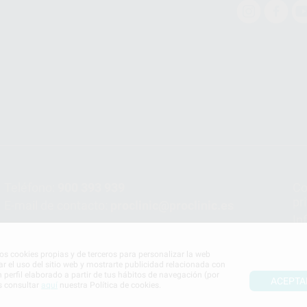
Teléfono:
900 393 939
Co
pr
E-mail de contacto:
proclinic@proclinic.es
In
Po
mos cookies propias y de terceros para personalizar la web
ar el uso del sitio web y mostrarte publicidad relacionada con
n perfil elaborado a partir de tus hábitos de navegación (por
ACEPTA
s consultar
aquí
nuestra Política de cookies.
S