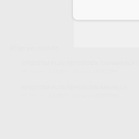
Inicia 
Envíos gratuitos desde 110€
Elige un modelo
SPEEDCEM PLUS REPOSICIÓN TRANSPARENT
10008
692422WW
Ref. Proclinic
Ref. fabricante
SPEEDCEM PLUS REPOSICIÓN AMARILLO
10009
692423WW
Ref. Proclinic
Ref. fabricante