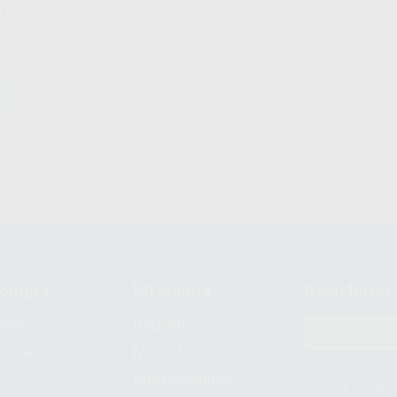
compra
Mi cuenta
Newsletter
prar
Registro
to del
Mis listas
Le informamos de q
Mis productos
S.A.U.. La Finalida