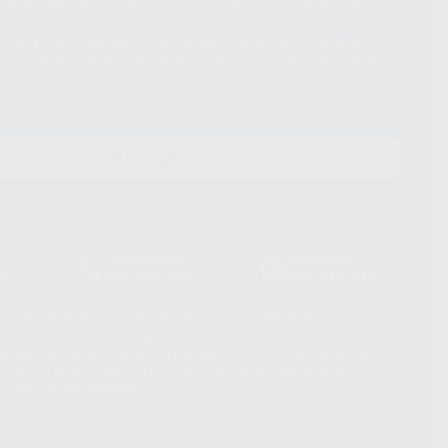
imación para el envío de la información comercial es su consentimiento
s únicamente serán cedidos a empresas vinculadas con Proclinic S.A.U.
roductos similares del sector odontológico, siempre bajo su
 habrás cesión internacional de sus Datos Personales. Podrá ejercitar los
 rectificación, supresión, limitación y/o oposición al tratamiento de datos,
és de lopd@proclinic.es. Si desea conocer información adicional sobre el
os personales, acceda a:
Protección de datos
CONTACTO
Laboratorio
Whatsapp
39
900 800 880
665 533 087
hatsApp Business son proporcionados por WhatsApp Ireland Limited
. La información que controla WhatsApp Ireland puede ser transferida a
acebook Inc.. Dicha Transferencia Internacional de Datos ofrece
 al basarse en la Cláusula Contractual Tipo para la transferencia de
terceros países. Puede ampliar la información en el siguiente enlace:
s Data Transfer Addendum
.