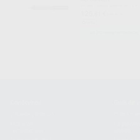
Envase 1 jeringa automix de 9 g + 15
puntas mezcladoras
125
,81
€
149,50 €
Oferta
SELECCIONAR REFERENCIA
Conócenos
Guía de 
¿Quiénes somos?
Cómo com
Nuestros
Seguimien
compromisos
pedido