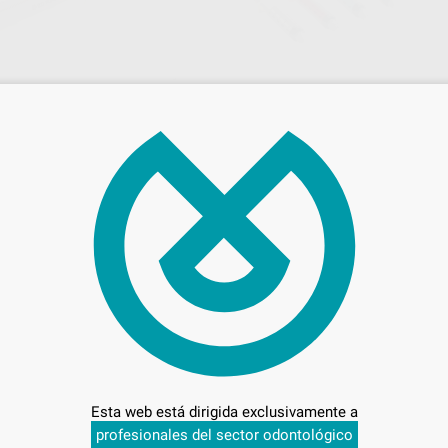
LOCK 5 ML.
JERINGA CANALPRO
s
Envase 50 unidades
15
,39
€
€
AÑADIR
SELECCIONAR REFERENCIA
BECTON DICKINSON
BECTON DICKIN
Ref. 96581
Ref. 68
Esta web está dirigida exclusivamente a
profesionales del sector odontológico