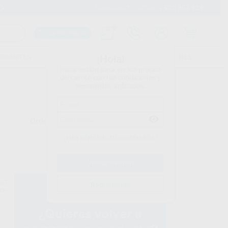
900 393 939
Envíos gratuitos desde 110€
Llama GRATIS a Clínica
Carrito mágico
UDIANTES
FOLLETOS
FORMACIONES
¡Hola!
Inicia sesión para ver los precios
del carrito con tus condiciones y
descuentos aplicados.
Ordenar por
¿Has olvidado tu contraseña?
ENT
Registrarme
upo