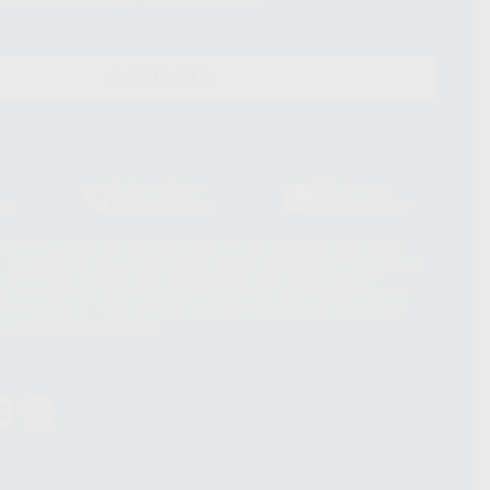
CONTACTO
Laboratorio
Whatsapp
39
900 800 880
665 533 087
hatsApp Business son proporcionados por WhatsApp Ireland Limited
. La información que controla WhatsApp Ireland puede ser transferida a
acebook Inc.. Dicha Transferencia Internacional de Datos ofrece
 al basarse en la Cláusula Contractual Tipo para la transferencia de
terceros países. Puede ampliar la información en el siguiente enlace:
s Data Transfer Addendum
.