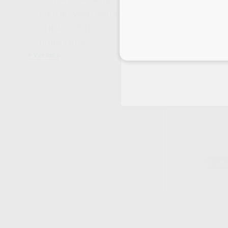
BECTON DICKINSON
(6)
COLTENE-WHALEDENT
(2)
PENTA FERTE
(1)
JERINGA LUER 
ULTRADENT
(3)
Envase 100 unidade
Inicia 
43
,79
€
Ver más
48,39 
Oferta
-
+