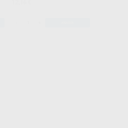
12
,16
€
-
+
AÑADIR