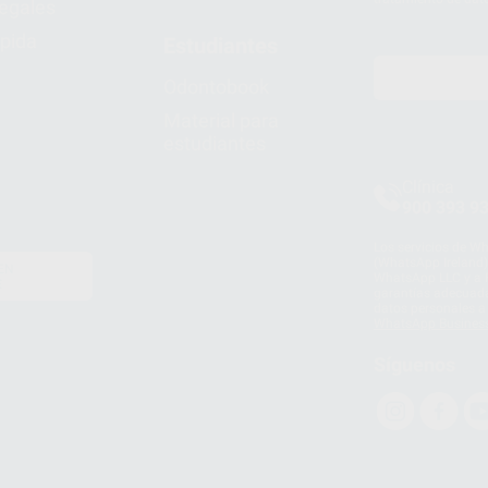
legales
pida
Estudiantes
Odontobook
Material para
estudiantes
Clínica
900 393 9
Los servicios de W
(WhatsApp Ireland)
EN
WhatsApp LLC y a F
E
garantías adecuadas
datos personales a 
WhatsApp Busines
Síguenos