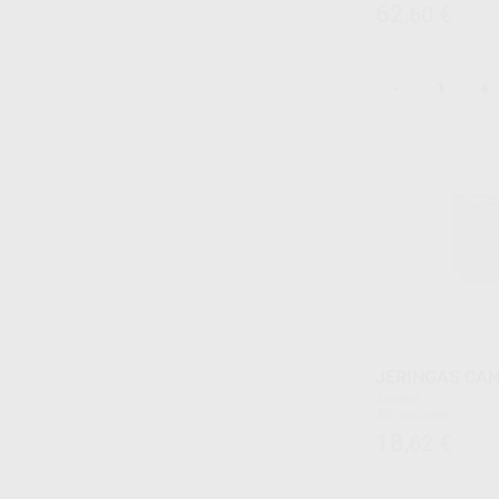
62
,60
€
-
+
JERINGAS CA
Envase
50 unidades
18
,62
€