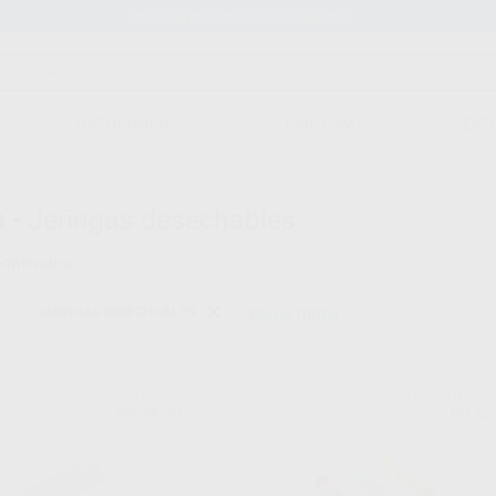
Stock de más de 15.000 productos
ORTODONCIA
CAD/CAM
EST
 -
Jeringas desechables
ontrados
JERINGAS DESECHABLES
Borrar filtros
BECTON DICKINSON
COLTENE-WHALED
Ref. 68780
Ref. Gr