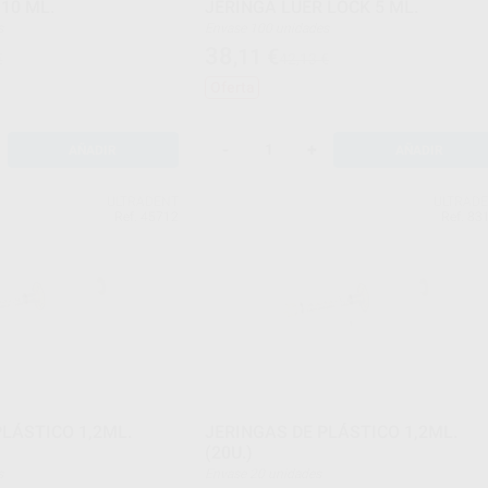
10 ML.
JERINGA LUER LOCK 5 ML.
s
Envase 100 unidades
38
,11
€
€
42,13 €
Oferta
-
+
AÑADIR
AÑADIR
ULTRADENT
ULTRAD
Ref. 45712
Ref. 83
PLÁSTICO 1,2ML.
JERINGAS DE PLÁSTICO 1,2ML.
(20U.)
s
Envase 20 unidades