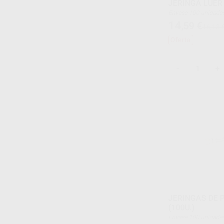
JERINGA LUER 
Envase 100 unidade
14
,59
€
16,13 
Oferta
-
+
JERINGAS DE 
(100U.)
Envase 100 unidade