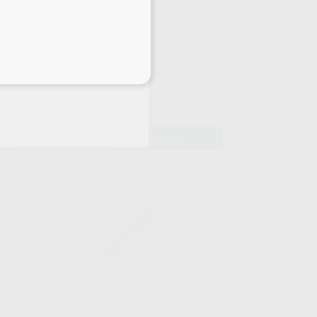
JERINGA LUER 5 ML.
Envase 100 unidades
eciales
10
,52
€
11,62 €
Oferta
-
+
AÑADIR
RTE
BECTON DICKINSON
766
Ref. 56872