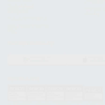
Símbolos 
Sostenibilidad
Compra rá
energética
dientes
Trabaja con nosotros
Preguntas Frecuentes
(FAQ)
Descarga nuestra App
DISPONIBLE EN
DISPONIBLE 
GOOGLE PLAY
APP STOR
Acreditaciones
HCO-0060/2023
GA-2008/0342
SST-0118/2023
ER-0120/1997
GS-0001/2017