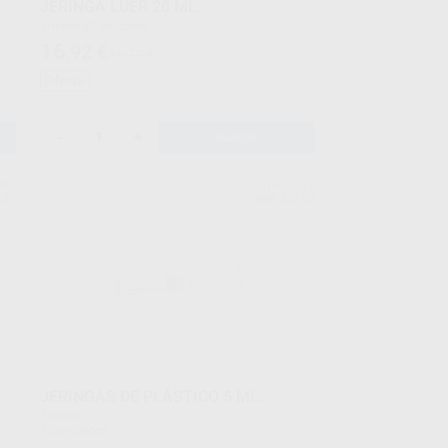
JERINGA LUER 20 ML.
Envase 80 unidades
16
,92
€
18,70 €
Oferta
-
+
AÑADIR
ENT
ULTRADENT
132
Ref. 54182
JERINGAS DE PLÁSTICO 5 ML.
Envase
10 unidades