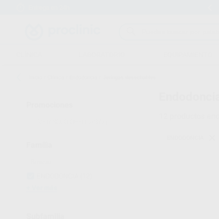
Entrega en 24h
15 días para cambiar de opinión
CLÍNICA
LABORATORIO
EQUIPAMIENTO
Inicio
/
Clínica
/
Endodoncia
/
Jeringas desechables
Endodoncia
Promociones
12
productos enc
VER SOLO OFERTAS
(7)
ENDODONCIA
Familia
ENDODONCIA
(12)
Ver más
Subfamilia