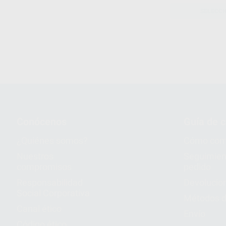
SELECCI
1
Conócenos
Guía de 
¿Quiénes somos?
Cómo com
Nuestros
Seguimien
compromisos
pedido
Responsabilidad
Devolucio
Social Corporativa
Métodos d
Canal ético
Envío
Código ético