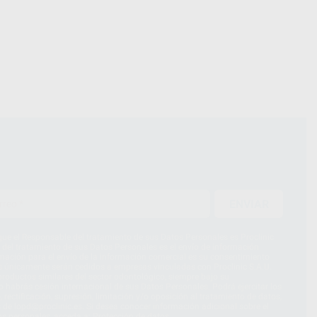
ENVIAR
ue el Responsable del tratamiento de sus Datos Personales es Proclinic
d del tratamiento de sus Datos Personales es el envío de información
imación para el envío de la información comercial es su consentimiento
s únicamente serán cedidos a empresas vinculadas con Proclinic S.A.U.
roductos similares del sector odontológico, siempre bajo su
 habrás cesión internacional de sus Datos Personales. Podrá ejercitar los
 rectificación, supresión, limitación y/o oposición al tratamiento de datos,
és de lopd@proclinic.es. Si desea conocer información adicional sobre el
os personales, acceda a:
Protección de datos