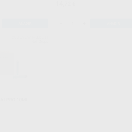
14
,72
€
-
+
AÑADIR
AÑADIR
COLTENE-WHALEDENT
Ref. Grupo
NALPRO 10ML