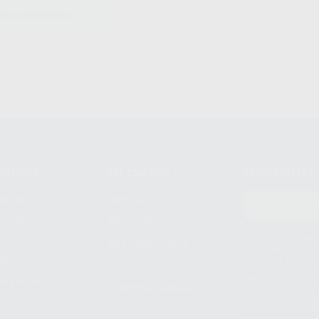
ONAR REFERENCIA
compra
Mi cuenta
Newsletter
prar
Registro
to del
Mis listas
Le informamos de q
Mis productos
S.A.U.. La Finalida
nes
comercial. La legit
Facturas
prestado. Sus dato
e pago
que comercialicen p
Compra rápida
consentimiento y no
derechos de acceso,
entre otros, a trav
tratamiento de dat