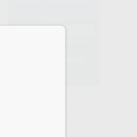
×
SON
BECTON DICKINSON
781
Ref. 6877