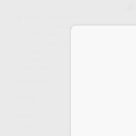
JERINGAS DESECHABLES
(12)
AGUJAS IRRIGACIÓN
(37)
ARCOS DE YOUNG
(9)
JERINGA LUER 
CAJAS DE ENDODONCIA
(15)
Envase 125 unidade
41
,14
€
CLAMPS
(19)
45,48 
Oferta
DIQUES DE GOMA
(25)
ENSANCHADORES
(8)
-
+
ESPACIADORES Y
CONDENSADORES
(20)
ESPONJEROS
(14)
Ver más
Marca