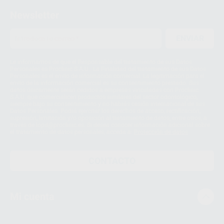
Newsletter
ENVIAR
Le informamos de que el Responsable del tratamiento de sus Datos
Personales es Proclinic S.A.U.. La Finalidad del tratamiento de sus Datos
Personales es el envío de información comercial. La legitimación para el
envío de la información comercial es su consentimiento prestado. Sus
datos únicamente serán cedidos a empresas vinculadas con Proclinic
S.A.U. que comercialicen productos similares del sector odontológico,
siempre bajo su consentimiento y no habrás cesión internacional de sus
Datos Personales. Podrá ejercitar los derechos de acceso, rectificación,
supresión, limitación y/o oposición al tratamiento de datos, entre otros, a
través de lopd@proclinic.es. Si desea conocer información adicional sobre
el tratamiento de datos personales, acceda a:
Protección de datos
CONTACTO
Mi cuenta