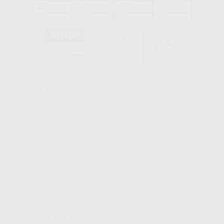
GA-2008/0342
SST-0118/2023
ER-0120/1997
GS-0001/2017
HCO-0060/2023
Clínica
Laboratorio
900 393 939
900 800 880
Whatsapp
665 533 087
Los servicios de WhatsApp Business son proporcionados por WhatsApp
Ireland Limited (WhatsApp Ireland). La información que controla WhatsApp
Ireland puede ser transferida a WhatsApp LLC y a Facebook Inc.. Dicha
Transferencia Internacional de Datos ofrece garantías adecuadas al
basarse en la Cláusula Contractual Tipo para la transferencia de datos
personales a terceros países. Puede ampliar la información en el siguiente
enlace:
WhatsApp Business Data Transfer Addendum
.
Síguenos