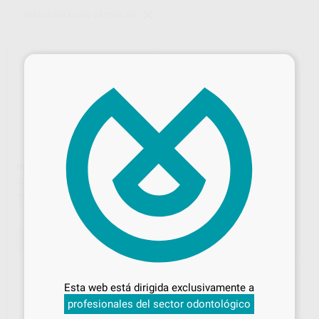
AMALGAMAS EN CÁPSULAS
×
PERMITE N.2
PERMITE N.1
SDI AUSTRALIA
|
Ref. Grupo
SDI AUSTRALIA
|
Ref. Grupo
156
123
,24
€
,21
€
SELECCIONAR REFERENCIA
SELECCIONAR REFERENCIA
Desbloquea todas tus ventajas
Inicia sesión
para disfrutar de todos
Esta web está dirigida exclusivamente a
tus
descuentos y condiciones
profesionales del sector odontológico
especiales