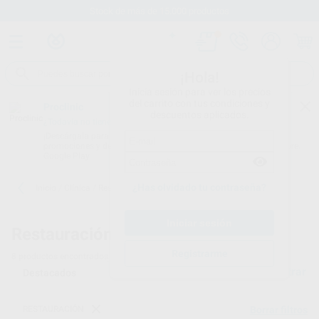
Stock de más de 15.000 productos
¡Hola!
Inicia sesión para ver los precios
del carrito con tus condiciones y
Proclinic
descuentos aplicados.
¿Todavía no tienes nuestra App?
¡Descárgala para ser siempre el primero en conocer nuestras
promociones y descuentos! Disponible en Google Play o App Store.
Google Play
¿Has olvidado tu contraseña?
Inicio
/
Clínica
/
Restauración
/
Amalgamas en cápsulas
Restauración -
Amalgamas en cápsulas
Registrarme
8
productos encontrados
Filtrar
RESTAURACIÓN
Borrar filtros