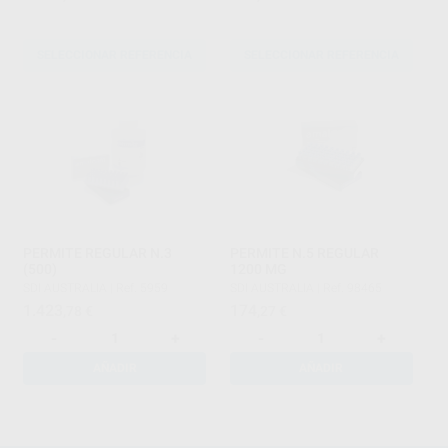
SELECCIONAR REFERENCIA
SELECCIONAR REFERENCIA
PERMITE REGULAR N.3
PERMITE N.5 REGULAR
(500)
1200 MG
SDI AUSTRALIA
|
Ref. 5959
SDI AUSTRALIA
|
Ref. 98465
1.423
174
,78
€
,27
€
-
+
-
+
AÑADIR
AÑADIR
1