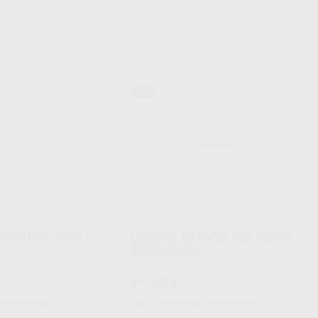
PROCLINIC
PROCLINIC
68%
Ref. 70123
Ref. 70125
INIC (KAVO
INSERTO K8 PROCLINIC (KAVO
SONIFL2003)
Envase 1 unidad compatible con: Kavo
caler
SoniCflex type: air scaler
37
,00
€
 €
116,00 €
adicionales
Sin descuentos adicionales