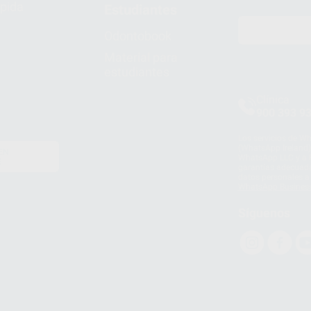
pida
Estudiantes
Odontobook
Material para
estudiantes
Clínica
900 393 9
Los servicios de W
(WhatsApp Ireland)
EN
WhatsApp LLC y a F
E
garantías adecuadas
datos personales a 
WhatsApp Busines
Síguenos