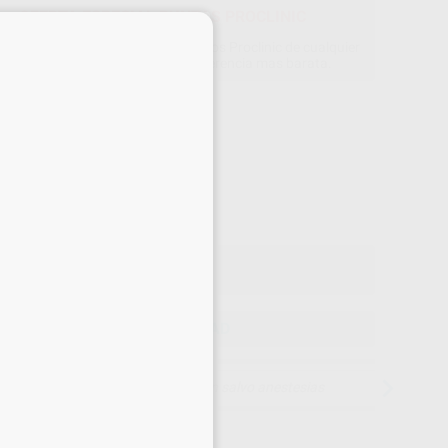
OFERTA ESPECIAL PUNTAS PROCLINIC
×
a compra de 2 puntas de ultrasonidos Proclinic de cualquier
ipo, GRATIS 1 unidad más de la referencia mas barata.
Precio web
-63%
¡Mejor oferta!
42
,55
€
,00 €
ecio con IVA incluido 51,49 €
ELEGIR CANTIDAD
15 días para cambiar de opinión salvo anestesias