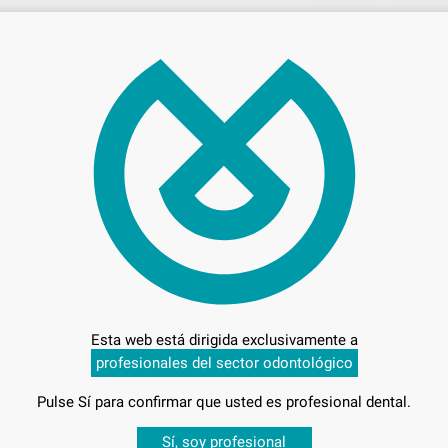
Por l
t
116
Pr
Esta web está dirigida exclusivamente a
profesionales del sector odontológico
Entrega en 24h
Pulse Sí para confirmar que usted es profesional dental.
Desbloquea todas tus ventajas
Sí, soy profesional