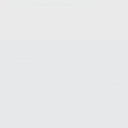
-
+
SELECCIONAR REFERENCIA
Conócenos
Guía de 
¿Quiénes somos?
Cómo com
Nuestros
Seguimien
compromisos
pedido
Responsabilidad
Devolucio
Social Corporativa
Métodos d
Canal ético
Envío
Código ético
Símbolos 
Sostenibilidad