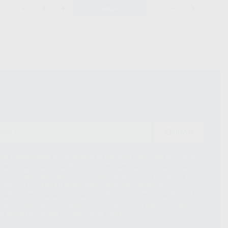
-
+
-
+
AÑADIR
ENVIAR
ue el Responsable del tratamiento de sus Datos Personales es Proclinic
d del tratamiento de sus Datos Personales es el envío de información
imación para el envío de la información comercial es su consentimiento
s únicamente serán cedidos a empresas vinculadas con Proclinic S.A.U.
roductos similares del sector odontológico, siempre bajo su
 habrás cesión internacional de sus Datos Personales. Podrá ejercitar los
 rectificación, supresión, limitación y/o oposición al tratamiento de datos,
és de lopd@proclinic.es. Si desea conocer información adicional sobre el
os personales, acceda a:
Protección de datos