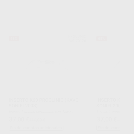
PROCLINIC
68%
68%
Ref. 70126
INSERTO K60 PROCLINIC (KAVO
INSERTO K61 PR
SONIFL2003)
SONIFL2003)
Envase 1 unidad compatible con: Kavo
Envase 1 unidad compatible con: Kavo
SoniCflex type: air scaler
SoniCflex type: air scale
37
37
,00
€
,00
€
116,00 €
116,00 €
Sin descuentos adicionales
Sin descuentos adi