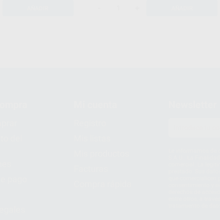
-
+
AÑADIR
AÑADIR
compra
Mi cuenta
Newsletter
prar
Registro
to del
Mis listas
Le informamos de q
Mis productos
S.A.U.. La Finalida
nes
comercial. La legit
Facturas
prestado. Sus dato
e pago
que comercialicen p
Compra rápida
consentimiento y no
derechos de acceso,
entre otros, a trav
tratamiento de dat
legales