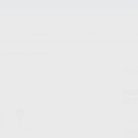
Stock de más de 15.000 productos
ORTODONCIA
CAD/CAM
EST
TO S1 PROCLINIC (PARA ACTEON)
Sin d
INS
ACT
Marca
Conteni
Oferta