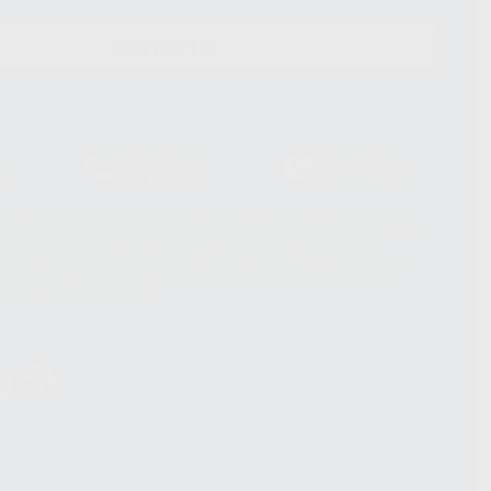
CONTACTO
Laboratorio
Whatsapp
39
900 800 880
665 533 087
hatsApp Business son proporcionados por WhatsApp Ireland Limited
. La información que controla WhatsApp Ireland puede ser transferida a
acebook Inc.. Dicha Transferencia Internacional de Datos ofrece
 al basarse en la Cláusula Contractual Tipo para la transferencia de
terceros países. Puede ampliar la información en el siguiente enlace:
s Data Transfer Addendum
.