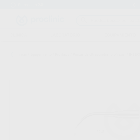
Entrega en 24h
15 días para cambiar de opinión
CLÍNICA
LABORATORIO
EQUIPAMIENTO
Inicio
/
Equipamiento
/
Profilaxis
/
Puntas de ultrasonidos. profilaxis.
/
INSER