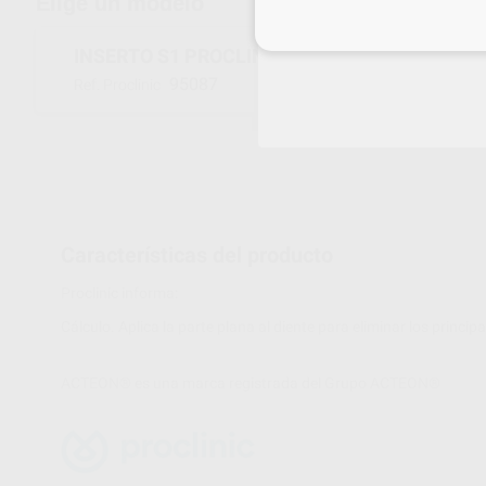
Elige un modelo
Inicia 
INSERTO S1 PROCLINIC (PARA ACTEON)
95087
Ref. Proclinic
Características del producto
Proclinic informa:
Cálculo. Aplica la parte plana al diente para eliminar los princip
ACTEON® es una marca registrada del Grupo ACTEON®