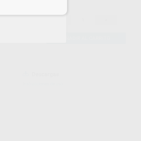
eciales
42,55 €
-63%
-
+
AÑADIR AL CARRITO
Descargas
Instrucciones de uso