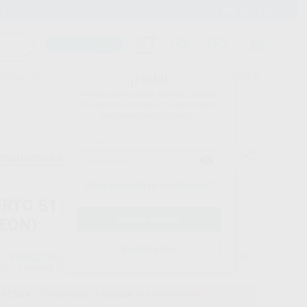
900 393 939
Envíos gratuitos desde 110€
Llama GRATIS a Clínica
Carrito mágico
UDIANTES
FOLLETOS
FORMACIONES
¡Hola!
Inicia sesión para ver los precios
del carrito con tus condiciones y
descuentos aplicados.
escuentos adicionales
¿Has olvidado tu contraseña?
ERTO S1 PROCLINIC (PARA
EON)
Registrarme
PROCLINIC
Ref. Proclinic
95087
do
1 unidad Compatible con Satelec
42,55 €
Comprando
1 unidad
te ahorras el
63%