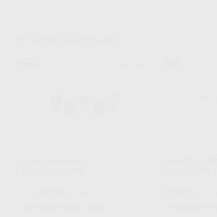
Productos relacionados
PROCLINIC
72%
68%
Ref. Grupo
LLAVE PLÁSTICO
INSERTO K6 PROCL
DINAMOMÉTRICA
SONIFL2003)
Envase 1 unidad
Envase 1 unidad compatible con: Kavo
SoniCflex type: air s
24
37
,00
€
,00
€
86,00 €
116,00
Desde
Sin descuentos adicionales
Sin descuentos 