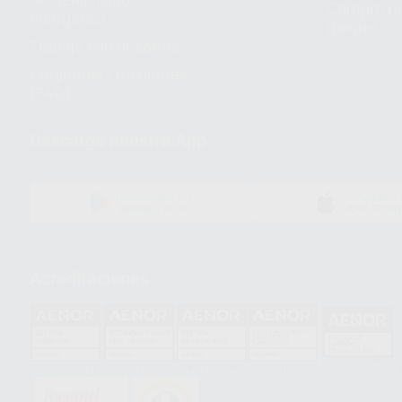
Compra rá
energética
dientes
Trabaja con nosotros
Preguntas Frecuentes
(FAQ)
Descarga nuestra App
DISPONIBLE EN
DISPONIBLE 
GOOGLE PLAY
APP STOR
Acreditaciones
HCO-0060/2023
GA-2008/0342
SST-0118/2023
ER-0120/1997
GS-0001/2017