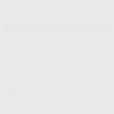
Ref. Proclinic
37,00 €
-68%
-
+
AÑADIR AL CARRITO
Características del producto
Proclinic informa:
Periodoncia anterior. Permite el tratamiento del bloqueo incisivo canino. El
borde de la guía está orientado paralelamente a la bolsa. Permite trabajar
en la bolsa periodontal sin dañar el ligamento.
ACTEON® es una marca registrada del Grupo ACTEON®