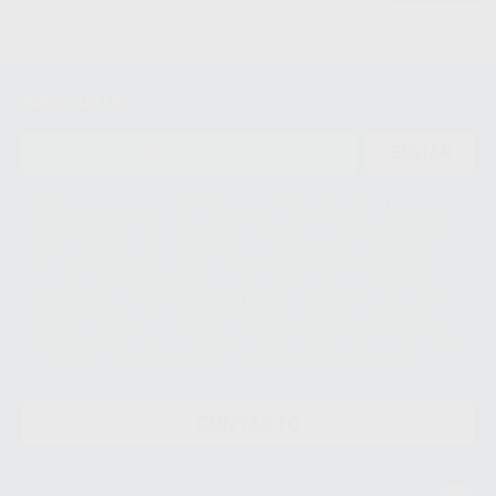
Newsletter
ENVIAR
Le informamos de que el Responsable del tratamiento de sus Datos
Personales es Proclinic S.A.U.. La Finalidad del tratamiento de sus Datos
Personales es el envío de información comercial. La legitimación para el
envío de la información comercial es su consentimiento prestado. Sus
datos únicamente serán cedidos a empresas vinculadas con Proclinic
S.A.U. que comercialicen productos similares del sector odontológico,
siempre bajo su consentimiento y no habrás cesión internacional de sus
Datos Personales. Podrá ejercitar los derechos de acceso, rectificación,
supresión, limitación y/o oposición al tratamiento de datos, entre otros, a
través de lopd@proclinic.es. Si desea conocer información adicional sobre
el tratamiento de datos personales, acceda a:
Protección de datos
CONTACTO