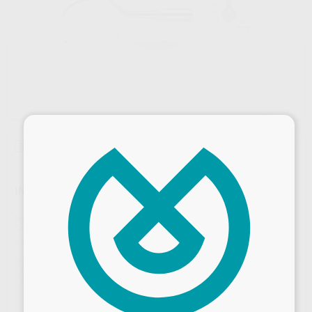
×
Sin descuentos adicionales
INSERTO SH3 PROCLINIC (PARA ACTEON)
Marca
PROCLINIC
Contenido
1 unidad Compatible con Satelec
Ref. Proclinic
95088
Oferta
37,00 €
Comprando
1 unidad
te ahorras el
68%
OFERTA ESPECIAL PUNTAS PROCLINIC