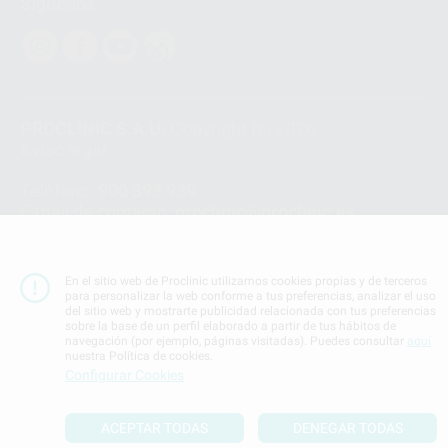
Síguenos
PROCLINIC S.A.U.
Copyright (c) 2026
Aviso legal
Teléfono:
900 393 939
E-mail de contacto:
proclinic@proclinic.es
Condiciones Generales de Contratación
y
Política
de privacidad
En el sitio web de Proclinic utilizamos cookies propias y de terceros
Información Corporativa
para personalizar la web conforme a tus preferencias, analizar el uso
del sitio web y mostrarte publicidad relacionada con tus preferencias
Política de Cookies
sobre la base de un perfil elaborado a partir de tus hábitos de
navegación (por ejemplo, páginas visitadas). Puedes consultar
aquí
nuestra Política de cookies.
SUBIR
Configurar Cookies
ACEPTAR TODAS
DENEGAR TODAS