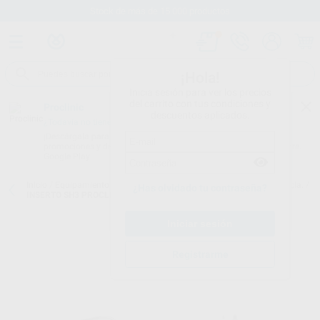
Stock de más de 15.000 productos
¡Hola!
Inicia sesión para ver los precios
del carrito con tus condiciones y
Proclinic
descuentos aplicados.
¿Todavía no tienes nuestra App?
¡Descárgala para ser siempre el primero en conocer nuestras
promociones y descuentos! Disponible en Google Play o App Store.
Google Play
Inicio
/
Equipamiento
/
Profilaxis
/
Puntas de ultrasonidos. periodoncia.
/
¿Has olvidado tu contraseña?
INSERTO SH3 PROCLINIC (PARA ACTEON)
Registrarme