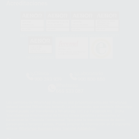
Acreditaciones
GA-2008/0342
SST-0118/2023
ER-0120/1997
GS-0001/2017
HCO-0060/2023
Clínica
Laboratorio
900 393 939
900 800 880
Whatsapp
665 533 087
Los servicios de WhatsApp Business son proporcionados por WhatsApp
Ireland Limited (WhatsApp Ireland). La información que controla WhatsApp
Ireland puede ser transferida a WhatsApp LLC y a Facebook Inc.. Dicha
Transferencia Internacional de Datos ofrece garantías adecuadas al
basarse en la Cláusula Contractual Tipo para la transferencia de datos
personales a terceros países. Puede ampliar la información en el siguiente
enlace:
WhatsApp Business Data Transfer Addendum
.