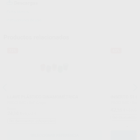
Descargas
Ficha técnica
Instrucciones de uso
Productos relacionados
72%
63%
LLAVE PLÁSTICO DINAMOMÉTRICA
INSERTO S1 P
PROCLINIC
|
Ref. Grupo
PROCLINIC
|
Ref.
Desde
42
,55
€
116,00
24
,00
€
86,00 €
Sin descuentos 
Sin descuentos adicionales
-
SELECCIONAR REFERENCIA