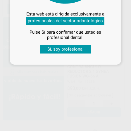
Desbloquea todas tus ventajas
-
+
-
+
AÑADIR
AÑADIR
Inicia sesión
para disfrutar de todos
Esta web está dirigida exclusivamente a
tus
descuentos y condiciones
profesionales del sector odontológico
especiales
Pulse Sí para confirmar que usted es
¡Iniciar sesión!
profesional dental.
Sí, soy profesional
CONTRA ANGULO
REDUCTOR 2:1 SYNEA
FUSION WG-66 A
W&H
|
Ref. 56255
893
,00
€
940,00 €
Sin descuentos adicionales
-
+
AÑADIR