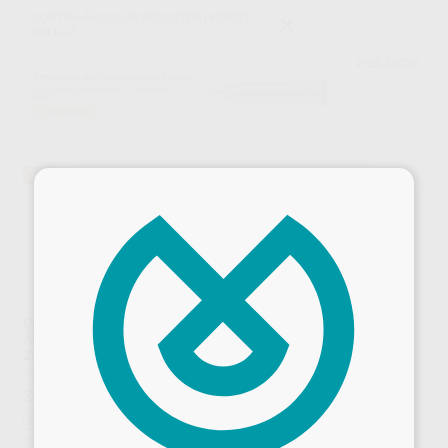
CONTRA-ÁNGULOS REDUCTOR (VERDE)
SIN LUZ
57%
×
CONTRA ANGULO VELOCE
CONTRA ANGULO
ANDANTE TRANSMISION
REDUCTOR 8:1
2:1 SIN LUZ ANILLO
SMARTMATIC S53
VELOCE
|
Ref. 97458
KAVO
|
Ref. 94275
345
406
,00
€
794,00 €
,60
€
428,00 €
Sin descuentos adicionales
Sin descuentos adicionales