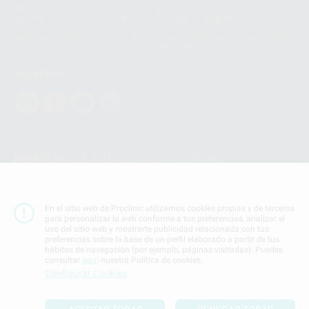
Ireland puede ser transferida a WhatsApp LLC y a Facebook Inc.. Dicha
Transferencia Internacional de Datos ofrece garantías adecuadas al
basarse en la Cláusula Contractual Tipo para la transferencia de datos
personales a terceros países. Puede ampliar la información en el siguiente
enlace:
WhatsApp Business Data Transfer Addendum
.
Síguenos
PROCLINIC S.A.U.
Copyright (c) 2026
Aviso legal
Teléfono:
900 393 939
En el sitio web de Proclinic utilizamos cookies propias y de terceros
E-mail de contacto:
proclinic@proclinic.es
para personalizar la web conforme a tus preferencias, analizar el
uso del sitio web y mostrarte publicidad relacionada con tus
preferencias sobre la base de un perfil elaborado a partir de tus
Condiciones Generales de Contratación
y
Política
hábitos de navegación (por ejemplo, páginas visitadas). Puedes
de privacidad
consultar
aquí
nuestra Política de cookies.
Información Corporativa
Configurar Cookies
Política de Cookies