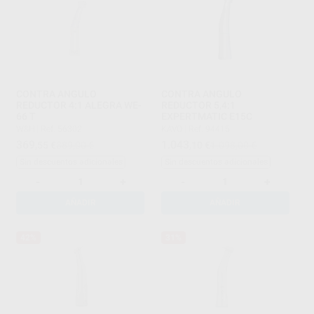
CONTRA ANGULO
CONTRA ANGULO
REDUCTOR 4:1 ALEGRA WE-
REDUCTOR 5,4:1
66 T
EXPERTMATIC E15C
W&H
|
Ref. 56302
KAVO
|
Ref. 94415
369
1.043
,55
€
389,00 €
,10
€
1.098,00 €
Sin descuentos adicionales
Sin descuentos adicionales
-
+
-
+
AÑADIR
AÑADIR
42%
31%