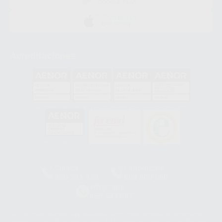
GOOGLE PLAY
DISPONIBLE EN
APP STORE
Acreditaciones
GA-2008/0342
SST-0118/2023
ER-0120/1997
GS-0001/2017
HCO-0060/2023
Clínica
Laboratorio
900 393 939
900 800 880
Whatsapp
665 533 087
Los servicios de WhatsApp Business son proporcionados por WhatsApp
Ireland Limited (WhatsApp Ireland). La información que controla WhatsApp