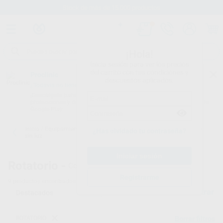
Stock de más de 15.000 productos
¡Hola!
Inicia sesión para ver los precios
del carrito con tus condiciones y
Proclinic
descuentos aplicados.
¿Todavía no tienes nuestra App?
¡Descárgala para ser siempre el primero en conocer nuestras
promociones y descuentos! Disponible en Google Play o App Store.
Google Play
Inicio
/
Equipamiento
/
Rotatorio
/
Contra-ángulos reductor (verde)
¿Has olvidado tu contraseña?
sin luz
Rotatorio -
Contra angulo reductor sin luz
Registrarme
9
productos encontrados
Filtrar
ROTATORIO
Borrar filtros