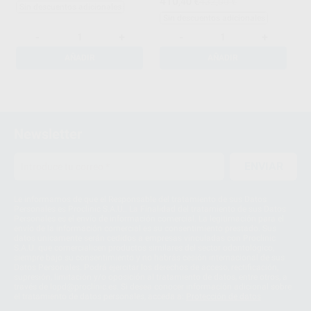
410
,40
€
432,00 €
Sin descuentos adicionales
Sin descuentos adicionales
-
+
-
+
AÑADIR
AÑADIR
1
Newsletter
ENVIAR
Le informamos de que el Responsable del tratamiento de sus Datos
Personales es Proclinic S.A.U.. La Finalidad del tratamiento de sus Datos
Personales es el envío de información comercial. La legitimación para el
envío de la información comercial es su consentimiento prestado. Sus
datos únicamente serán cedidos a empresas vinculadas con Proclinic
S.A.U. que comercialicen productos similares del sector odontológico,
siempre bajo su consentimiento y no habrás cesión internacional de sus
Datos Personales. Podrá ejercitar los derechos de acceso, rectificación,
supresión, limitación y/o oposición al tratamiento de datos, entre otros, a
través de lopd@proclinic.es. Si desea conocer información adicional sobre
el tratamiento de datos personales, acceda a:
Protección de datos