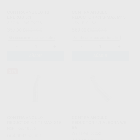
CONTRA ANGULO T3
CONTRA ANGULO
ENERGO 5:1
REDUCTOR 4:1 S-MAX M15
SIRONA
|
Ref. 79678
NSK
|
Ref. 18314
357
569
,00
€
613,40 €
,00
€
820,00 €
Sin descuentos adicionales
Sin descuentos adicionales
-
+
-
+
AÑADIR
AÑADIR
31%
CONTRA ANGULO
CONTRA ANGULO
REDUCTOR 4:1 TI-MAX X15
REDUCTOR 4:1 ALEGRA WE-
66
NSK
|
Ref. 18336
W&H
|
Ref. 56252
664
,00
€
958,00 €