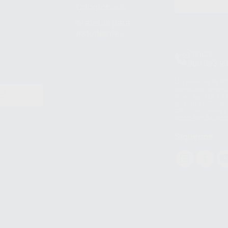
Odontobook
Material para
estudiantes
Clínica
900 393 9
Los servicios de W
(WhatsApp Ireland)
EN
WhatsApp LLC y a F
E
garantías adecuadas
datos personales a 
WhatsApp Busines
Síguenos