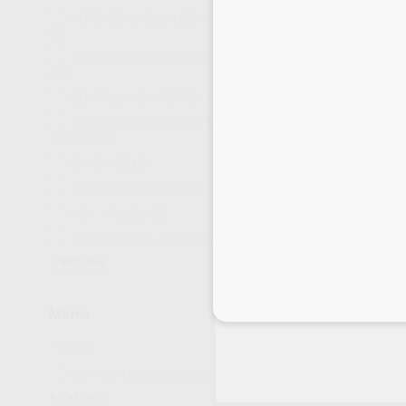
BOTONES LINGUALES ESTÉTICOS
(8)
BOTONES LINGUALES METÁLICOS
(14)
CONTROL DE HÁBITOS
(3)
TUBO VERTICA
GANCHO DE EXTRUSIÓN/ LAZO
WIRE
LINGUAL
(6)
Envase 20 Unidades
GANCHOS
(7)
58
,85
€
LIGADURAS METÁLICAS
(12)
MINI MOLDES
(3)
SELECCI
RAMPAS PARA MORDIDA
(2)
Ver más
1
Inicia 
Marca
G&H ORTHODONTICS
(1)
Ver más