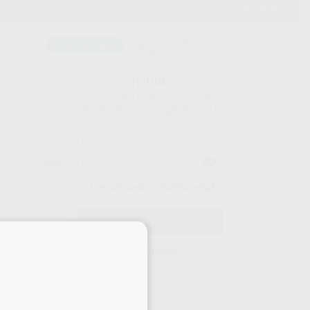
900 393 939
Envíos gratuitos desde 110€
Llama GRATIS a Clínica
Carrito mágico
UDIANTES
FOLLETOS
FORMACIONES
¡Hola!
Inicia sesión para ver los precios
del carrito con tus condiciones y
descuentos aplicados.
Ordenar por
¿Has olvidado tu contraseña?
×
Registrarme