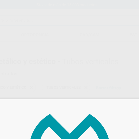
Stock de más de 15.000 productos
ORTODONCIA
CAD/CAM
EST
tálico y estético -
Tubos verticales
ntrados
CO Y ESTÉTICO
TUBOS VERTICALES
Borrar filtros
G&H ORTHODONTICS
Ref. Grupo