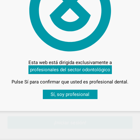
L PARA ARCOS G&H
Esta web está dirigida exclusivamente a
profesionales del sector odontológico
ONAR REFERENCIA
Pulse Sí para confirmar que usted es profesional dental.
Desbloquea todas tus ventajas
Sí, soy profesional
sesión
para disfrutar de todos tus
descuentos y condiciones esp
¡Iniciar sesión!