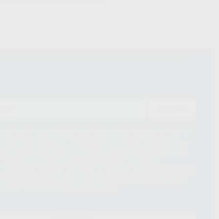
ENVIAR
ue el Responsable del tratamiento de sus Datos Personales es Proclinic
d del tratamiento de sus Datos Personales es el envío de información
imación para el envío de la información comercial es su consentimiento
s únicamente serán cedidos a empresas vinculadas con Proclinic S.A.U.
roductos similares del sector odontológico, siempre bajo su
 habrás cesión internacional de sus Datos Personales. Podrá ejercitar los
 rectificación, supresión, limitación y/o oposición al tratamiento de datos,
és de lopd@proclinic.es. Si desea conocer información adicional sobre el
os personales, acceda a:
Protección de datos