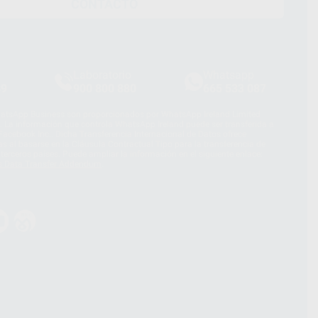
CONTACTO
Laboratorio
Whatsapp
39
900 800 880
665 533 087
hatsApp Business son proporcionados por WhatsApp Ireland Limited
. La información que controla WhatsApp Ireland puede ser transferida a
acebook Inc.. Dicha Transferencia Internacional de Datos ofrece
 al basarse en la Cláusula Contractual Tipo para la transferencia de
terceros países. Puede ampliar la información en el siguiente enlace:
s Data Transfer Addendum
.