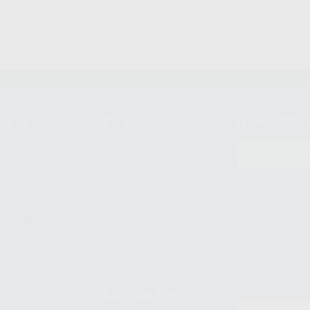
compra
Mi cuenta
Newsletter
prar
Registro
to del
Mis listas
Le informamos de q
Mis productos
S.A.U.. La Finalida
nes
comercial. La legit
Facturas
prestado. Sus dato
e pago
que comercialicen p
Compra rápida
consentimiento y no
derechos de acceso,
entre otros, a trav
tratamiento de dat
legales
pida
Estudiantes