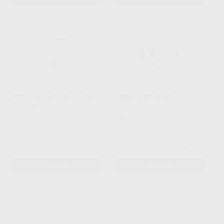
SCOTCHBOND UNIVERSAL
PRIME & BOND NT
PLUS BOTE
DENTSPLY
|
Ref. 3062
SOLVENTUM
|
Ref. 74978
265
,83
€
129
,42
€
136,23 €
Oferta
-
+
-
+
AÑADIR
AÑADIR