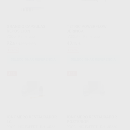
GRANDIO CAPSULAS
TETRIC POWERFLOW
REPOSICIÓN
JERINGA
VOCO
|
Ref. Grupo
IVOCLAR
|
Ref. Grupo
92
43
,67
€
110,10 €
,18
€
Oferta
Oferta
SELECCIONAR REFERENCIA
SELECCIONAR REFERENCIA
34%
34%
IONÓMERO RESTAURADOR
IONÓMERO RESTAURADOR
LC
POSTERIOR
PROCLINIC EXPERT
|
Ref. 35221
PROCLINIC EXPERT
|
Ref. 35220