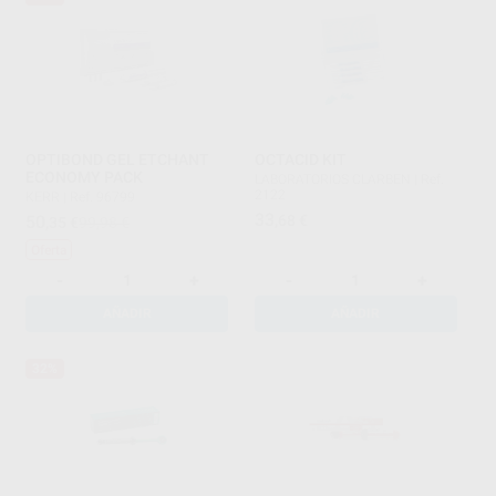
OPTIBOND GEL ETCHANT
OCTACID KIT
ECONOMY PACK
LABORATORIOS CLARBEN
|
Ref.
2122
KERR
|
Ref. 96799
33
50
,68
€
,35
€
99,98 €
Oferta
-
+
-
+
AÑADIR
AÑADIR
32%