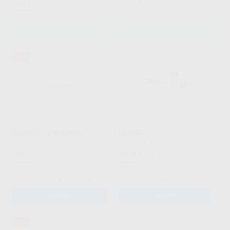
53
71
,74
€
85,15 €
,54
€
Oferta
SELECCIONAR REFERENCIA
SELECCIONAR REFERENCIA
37%
ÁCIDO FLUORHÍDRICO
SILANO
PROCLINIC EXPERT
|
Ref. 78577
PROCLINIC EXPERT
|
Ref. 78578
20
19
,75
€
33,09 €
,06
€
25,59 €
Oferta
Oferta
-
+
-
+
AÑADIR
AÑADIR
31%