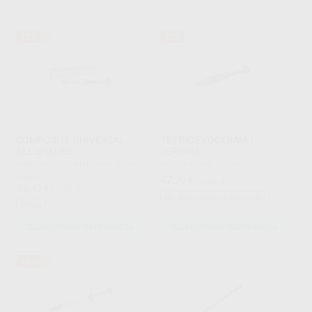
53%
33%
COMPOSITE UNIVERSAL
TETRIC EVOCERAM 1
ALL SHADES
JERINGA
PROCLINIC EXPERT
|
Ref. Grupo
IVOCLAR
|
Ref. Grupo
Desde
47
,79
€
70,80 €
25
,42
€
53,51 €
Sin descuentos adicionales
Oferta
SELECCIONAR REFERENCIA
SELECCIONAR REFERENCIA
53%