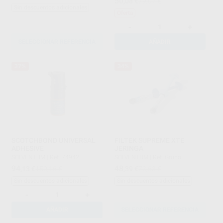
50
,08
€
79,07 €
Sin descuentos adicionales
Oferta
-
+
SELECCIONAR REFERENCIA
AÑADIR
37%
34%
SCOTCHBOND UNIVERSAL
FILTEK SUPREME XTE
ADHESIVE
JERINGA
SOLVENTUM
|
Ref. 74942
SOLVENTUM
|
Ref. Grupo
94
48
,13
€
150,16 €
,39
€
73,63 €
Sin descuentos adicionales
Sin descuentos adicionales
-
+
AÑADIR
SELECCIONAR REFERENCIA