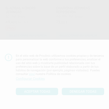
G-AENIAL A’CHORD
CHARISMA JERINGAS
JERINGAS
REPOSICIÓN
GC
|
Ref. Grupo
KULZER
|
Ref. Grupo
49
73
,40
€
72,15 €
,22
€
Oferta
SELECCIONAR REFERENCIA
SELECCIONAR REFERENCIA
En el sitio web de Proclinic utilizamos cookies propias y de terceros
para personalizar la web conforme a tus preferencias, analizar el
uso del sitio web y mostrarte publicidad relacionada con tus
preferencias sobre la base de un perfil elaborado a partir de tus
hábitos de navegación (por ejemplo, páginas visitadas). Puedes
consultar
aquí
nuestra Política de cookies.
Configurar Cookies
ÁCIDO GRABADOR AZUL
ULTRA ETCH INDISPENSE
30ML
BESTDENT
|
Ref. 20490
ACEPTAR TODAS
DENEGAR TODAS
ULTRADENT
|
Ref. 98624
15
,84
€
17,50 €
78
,33
€
93,30 €
Oferta
Sin descuentos adicionales