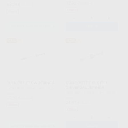
32
,32
€
68,03 €
53
,74
€
85,15 €
Oferta
Oferta
-
+
SELECCIONAR REFERENCIA
AÑADIR
37%
52%
BULK FILL FLOW JERINGA
COMPOSITE BULK FILL
UNIVERSAL JERINGA
PROCLINIC EXPERT
|
Ref. Grupo
PROCLINIC EXPERT
|
Ref. 36618
Desde
19
,32
€
30,51 €
Desde
21
,97
€
46,24 €
Oferta
Oferta
-
+
SELECCIONAR REFERENCIA
AÑADIR