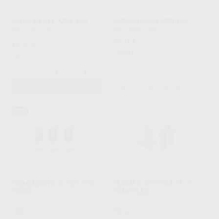
ÁCIDO EN GEL AZUL 37%
OMNICHROMA JERINGA
PROCLINIC
|
Ref. 0110
TOKUYAMA
|
Ref. Grupo
Desde
34
,51
€
66,05 €
18
,40
€
38,74 €
Oferta
Oferta
-
+
AÑADIR
SELECCIONAR REFERENCIA
38%
PRIME&BOND ACTIVE ECO
CERAM.X SPECTRA ST LV
3X4ML.
COMPULES
DENTSPLY
|
Ref. 30626
DENTSPLY
|
Ref. Grupo
188
92
,10
€
304,19 €
,82
€