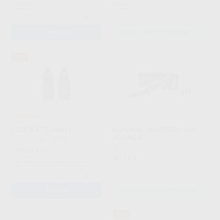
Oferta
Oferta
-
+
AÑADIR
SELECCIONAR REFERENCIA
34%
¡Novedad!
EXCITE F TF DOBLE
G-AENIAL UNIVERSAL FLO
JERINGA
IVOCLAR
|
Ref. 59318
GC
|
Ref. Grupo
169
,50
€
255,50 €
83
,74
€
Sin descuentos adicionales
-
+
AÑADIR
SELECCIONAR REFERENCIA
31%