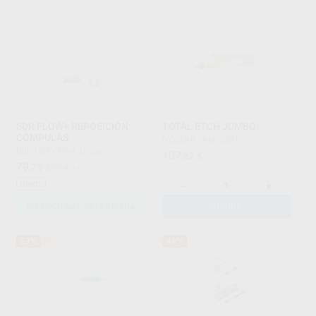
SDR FLOW+ REPOSICIÓN
TOTAL ETCH JUMBO
CÓMPULAS
IVOCLAR
|
Ref. 2381
DENTSPLY
|
Ref. Grupo
107
,82
€
79
,75
€
95,40 €
-
+
Oferta
SELECCIONAR REFERENCIA
AÑADIR
53%
48%