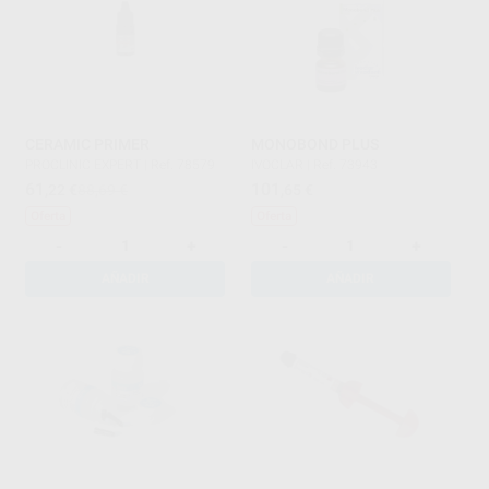
CERAMIC PRIMER
MONOBOND PLUS
PROCLINIC EXPERT
|
Ref. 78579
IVOCLAR
|
Ref. 73943
61
101
,22
€
88,69 €
,65
€
Oferta
Oferta
-
+
-
+
AÑADIR
AÑADIR