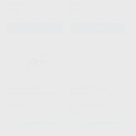
44
63
,78
€
68,32 €
,99
€
97,61 €
Oferta
Oferta
-
+
-
+
AÑADIR
AÑADIR
RIVA LIGHT CURE
DYRACT EXTRA 20
CÁPSULAS 50 CÁPSULAS
COMPULES
SDI AUSTRALIA
|
Ref. Grupo
DENTSPLY
|
Ref. Grupo
159
141
,63
€
,80
€
156,72 €
Oferta
SELECCIONAR REFERENCIA
SELECCIONAR REFERENCIA