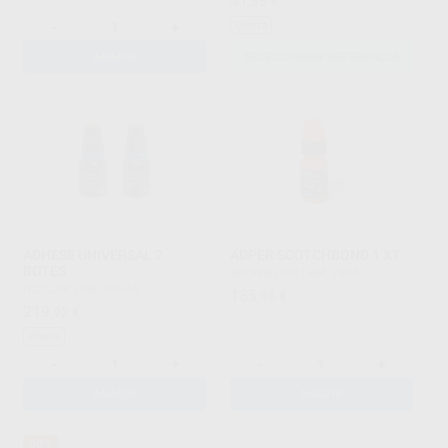
41
,85
€
-
+
Oferta
AÑADIR
SELECCIONAR REFERENCIA
ADHESE UNIVERSAL 2
ADPER SCOTCHBOND 1 XT
BOTES
SOLVENTUM
|
Ref. 2694
IVOCLAR
|
Ref. 65945
185
,96
€
219
,92
€
Oferta
-
+
-
+
AÑADIR
AÑADIR
50%