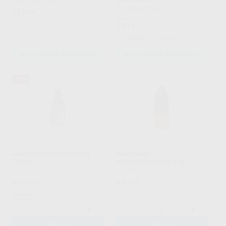
PROCLINIC
|
Ref. Grupo
BESTDENT
|
Ref. Grupo
14
,24
€
Desde
3
,61
€
9,29 €
+ unidades + descuento
SELECCIONAR REFERENCIA
SELECCIONAR REFERENCIA
40%
ADHESIVO DE GRABADO
ADHESIVO
TOTAL
MONOCOMPONENTE
PROCLINIC EXPERT
|
Ref. 36599
BESTDENT
|
Ref. 60072
40
44
,27
€
67,02 €
,30
€
Oferta
-
+
-
+
AÑADIR
AÑADIR