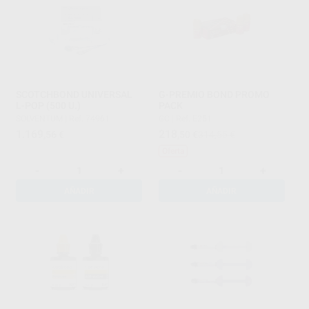
SCOTCHBOND UNIVERSAL
G-PREMIO BOND PROMO
L-POP (500 U.)
PACK
SOLVENTUM
|
Ref. 74961
GC
|
Ref. E251
1.169
218
,56
€
,50
€
314,55 €
Oferta
-
+
-
+
AÑADIR
AÑADIR