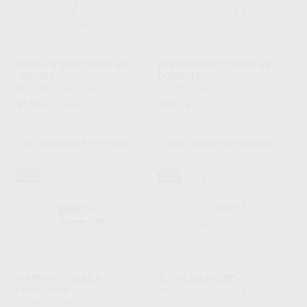
CERAM.X SPECTRA ST HV
CERAM.X SPECTRA ST HV
JERINGA
COMPULES
DENTSPLY
|
Ref. Grupo
DENTSPLY
|
Ref. Grupo
51
68
,95
€
73,28 €
,57
€
97,71 €
Sin descuentos adicionales
Sin descuentos adicionales
SELECCIONAR REFERENCIA
SELECCIONAR REFERENCIA
37%
52%
G-AENIAL JERINGA
ÁCIDO JUMBO 37%
POSTERIOR
PROCLINIC
|
Ref. 01583
GC
|
Ref. Grupo
Desde