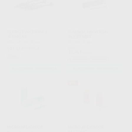
TETRIC EVOCERAM 3
G-AENIAL UNIVERSAL
JERINGAS
INJECTABLE
IVOCLAR
|
Ref. Grupo
GC
|
Ref. Grupo
191
Desde
,42
€
201,50 €
35
,48
€
48,40 €
Oferta
+ unidades + descuento
SELECCIONAR REFERENCIA
SELECCIONAR REFERENCIA
61%
MICRO APLICADOR
MICRO APLICADOR
BESTDENT