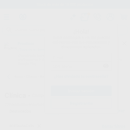
Stock de más de 15.000 productos
¡Hola!
Inicia sesión para ver los precios
del carrito con tus condiciones y
Proclinic
descuentos aplicados.
¿Todavía no tienes nuestra App?
¡Descárgala para ser siempre el primero en conocer nuestras
promociones y descuentos! Disponible en Google Play o App Store.
Google Play
¿Has olvidado tu contraseña?
Inicio
/
Clínica
/
Restauración
Clínica -
Composites dentales
Registrarme
770
productos encontrados
Filtrar
RESTAURACIÓN
Borrar filtros