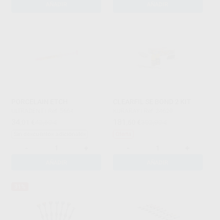
AÑADIR
AÑADIR
PORCELAIN ETCH
CLEARFIL SE BOND 2 KIT
ULTRADENT
|
Ref. 5664
KURARAY
|
Ref. 24620
34
181
,01
€
43,60 €
,60
€
203,90 €
Sin descuentos adicionales
Oferta
-
+
-
+
AÑADIR
AÑADIR
31%