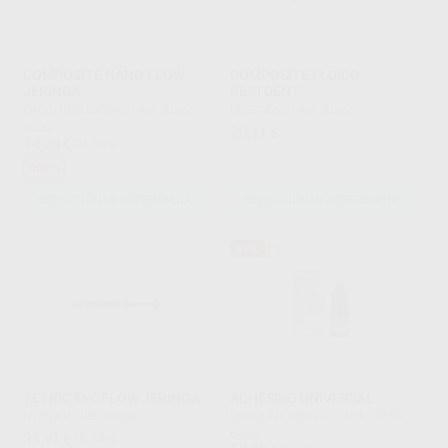
COMPOSITE NANO FLOW
COMPOSITE FLUIDO
JERINGA
BESTDENT
PROCLINIC EXPERT
|
Ref. Grupo
BESTDENT
|
Ref. Grupo
Desde
20
,11
€
14
,20
€
29,90 €
Oferta
SELECCIONAR REFERENCIA
SELECCIONAR REFERENCIA
37%
TETRIC EVOFLOW JERINGA
ADHESIVO UNIVERSAL
IVOCLAR
|
Ref. Grupo
PROCLINIC EXPERT
|
Ref. 78564
31
Desde
,91
€
45,45 €