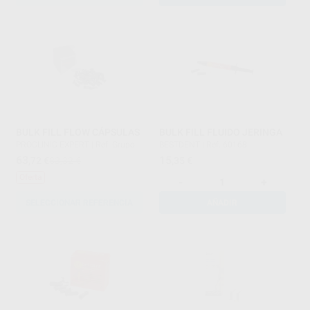
BULK FILL FLOW CÁPSULAS
BULK FILL FLUIDO JERINGA
PROCLINIC EXPERT
|
Ref. Grupo
BESTDENT
|
Ref. 60168
63
15
,72
€
83,32 €
,35
€
Oferta
-
+
SELECCIONAR REFERENCIA
AÑADIR