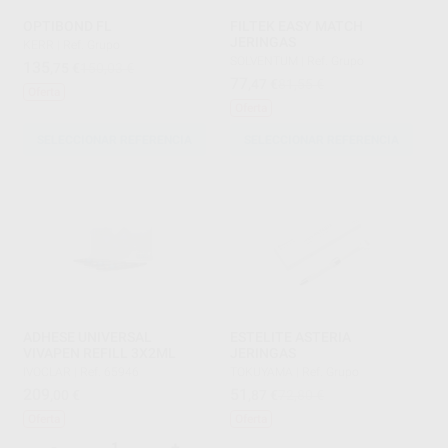
OPTIBOND FL
FILTEK EASY MATCH
JERINGAS
KERR
|
Ref. Grupo
SOLVENTUM
|
Ref. Grupo
135
,75
€
150,03 €
77
,47
€
81,55 €
Oferta
Oferta
SELECCIONAR REFERENCIA
SELECCIONAR REFERENCIA
ADHESE UNIVERSAL
ESTELITE ASTERIA
VIVAPEN REFILL 3X2ML
JERINGAS
IVOCLAR
|
Ref. 65946
TOKUYAMA
|
Ref. Grupo
209
51
,00
€
,87
€
72,80 €
Oferta
Oferta
-
+