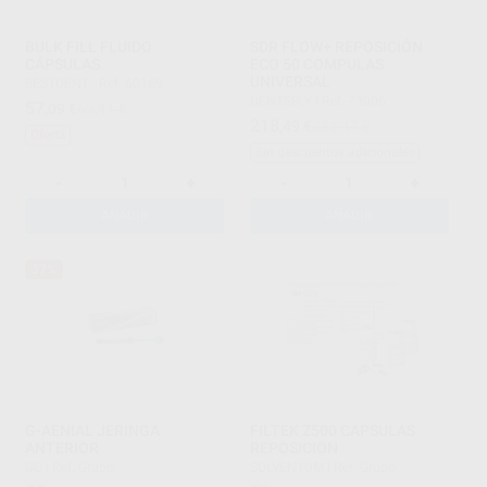
BULK FILL FLUIDO
SDR FLOW+ REPOSICIÓN
CÁPSULAS
ECO 50 COMPULAS
UNIVERSAL
BESTDENT
|
Ref. 60169
DENTSPLY
|
Ref. 73006
57
,09
€
63,11 €
218
,49
€
281,47 €
Oferta
Sin descuentos adicionales
-
+
-
+
AÑADIR
AÑADIR
37%
G-AENIAL JERINGA
FILTEK Z500 CAPSULAS
ANTERIOR
REPOSICION
GC
|
Ref. Grupo
SOLVENTUM
|
Ref. Grupo