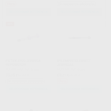
Oferta
Sin descuentos adicionales
SELECCIONAR REFERENCIA
SELECCIONAR REFERENCIA
34%
FILTEK Z500 JERINGA
IPS EMPRESS DIRECT
REPOSICION
JERINGAS
SOLVENTUM
|
Ref. Grupo
IVOCLAR
|
Ref. Grupo
35
69
,35
€
53,66 €
,21
€
86,35 €
Sin descuentos adicionales
Oferta
SELECCIONAR REFERENCIA
SELECCIONAR REFERENCIA