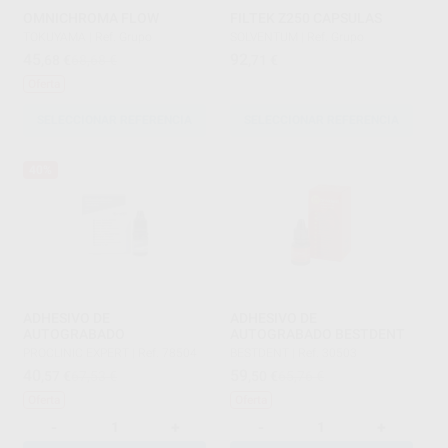
OMNICHROMA FLOW
FILTEK Z250 CAPSULAS
TOKUYAMA
|
Ref. Grupo
SOLVENTUM
|
Ref. Grupo
45
92
,68
€
68,68 €
,71
€
Oferta
SELECCIONAR REFERENCIA
SELECCIONAR REFERENCIA
40%
ADHESIVO DE
ADHESIVO DE
AUTOGRABADO
AUTOGRABADO BESTDENT
PROCLINIC EXPERT
|
Ref. 78504
BESTDENT
|
Ref. 30503
40
59
,57
€
67,53 €
,50
€
65,76 €
Oferta
Oferta
-
+
-
+