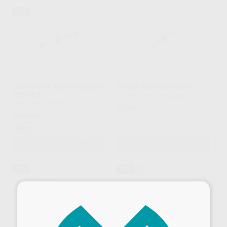
32%
COMPOSITE NANO HÍBRIDO
FILTEK SUPREME FLOW
JERINGA
SOLVENTUM
|
Ref. Grupo
PROCLINIC EXPERT
|
Ref. Grupo
80
,66
€
34
,96
€
51,28 €
Oferta
SELECCIONAR REFERENCIA
SELECCIONAR REFERENCIA
33%
52%
×