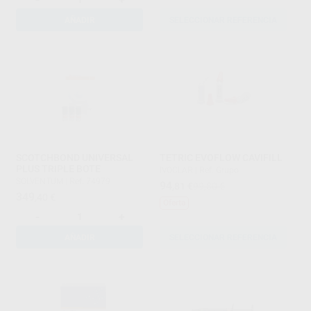
AÑADIR
SELECCIONAR REFERENCIA
SCOTCHBOND UNIVERSAL
TETRIC EVOFLOW CAVIFILL
PLUS TRIPLE BOTE
IVOCLAR
|
Ref. Grupo
SOLVENTUM
|
Ref. 74979
94
,81
€
99,80 €
349
,40
€
Oferta
-
+
AÑADIR
SELECCIONAR REFERENCIA