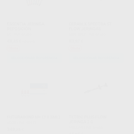
ESSENTIA JERINGA
CERAM.X SPECTRA ST
REPOSICIÓN
FLOW JERINGAS
GC
|
Ref. Grupo
DENTSPLY
|
Ref. Grupo
48
83
,45
€
70,20 €
,57
€
Oferta
Oferta
SELECCIONAR REFERENCIA
SELECCIONAR REFERENCIA
FUTURABOND M+ (3 X 5ML)
TETRIC PLUS FLOW
JERINGA 2 G
VOCO
|
Ref. 48477
IVOCLAR
|
Ref. Grupo
348
,36
€