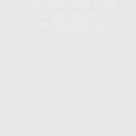
GA-2008/0342
SST-0118/2023
ER-0120/1997
GS-0001/2017
HCO-0060/2023
Clínica
Laboratorio
900 393 939
900 800 880
Whatsapp
665 533 087
Los servicios de WhatsApp Business son proporcionados por WhatsApp
Ireland Limited (WhatsApp Ireland). La información que controla WhatsApp
Ireland puede ser transferida a WhatsApp LLC y a Facebook Inc.. Dicha
Transferencia Internacional de Datos ofrece garantías adecuadas al
basarse en la Cláusula Contractual Tipo para la transferencia de datos
personales a terceros países. Puede ampliar la información en el siguiente
enlace:
WhatsApp Business Data Transfer Addendum
.
Síguenos