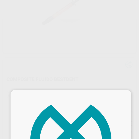
COMPOSITE FLUIDO BESTDENT
Marca
BESTDENT
×
Contenido
1 jeringa de 2 g
Precio web
20
,11
€
21,17 €
Precio con IVA incluido 22,12 €