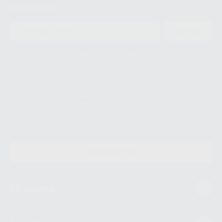
Newsletter
ENVIAR
Le informamos de que el Responsable del tratamiento de sus Datos
Personales es Proclinic S.A.U.. La Finalidad del tratamiento de sus Datos
Personales es el envío de información comercial. La legitimación para el
envío de la información comercial es su consentimiento prestado. Sus
datos únicamente serán cedidos a empresas vinculadas con Proclinic
S.A.U. que comercialicen productos similares del sector odontológico,
siempre bajo su consentimiento y no habrás cesión internacional de sus
Datos Personales. Podrá ejercitar los derechos de acceso, rectificación,
supresión, limitación y/o oposición al tratamiento de datos, entre otros, a
través de lopd@proclinic.es. Si desea conocer información adicional sobre
el tratamiento de datos personales, acceda a:
Protección de datos
CONTACTO
Mi cuenta