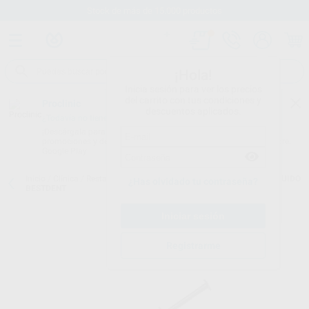
Stock de más de 15.000 productos
¡Hola!
Inicia sesión para ver los precios
del carrito con tus condiciones y
Proclinic
descuentos aplicados.
¿Todavía no tienes nuestra App?
¡Descárgala para ser siempre el primero en conocer nuestras
promociones y descuentos! Disponible en Google Play o App Store.
Google Play
Inicio
/
Clínica
/
Restauración
/
Composites fluidos
/
COMPOSITE FLUIDO
¿Has olvidado tu contraseña?
BESTDENT
Registrarme