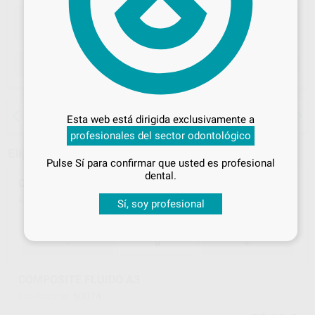
ELEGIR MODELO
Desbloquea todas tus ventajas
15 días para cambiar de opinión salvo
Inicia sesión
para disfrutar de todos
Esta web está dirigida exclusivamente a
anestesias
tus
descuentos y condiciones
profesionales del sector odontológico
especiales
Elige un modelo
Pulse Sí para confirmar que usted es profesional
¡Iniciar sesión!
dental.
COMPOSITE FLUIDO A2
60073
Ref. Proclinic
Sí, soy profesional
20,11 €
21,17 €
-
+
COMPOSITE FLUIDO A3
60074
Ref. Proclinic