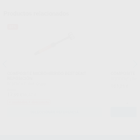
Productos relacionados
32%
COMPOSITE MICROHÍBRIDO BESTDENT
COMPOSITE B
REPOSICIÓN
BESTDENT
|
Ref.
BESTDENT
|
Ref. Grupo
161
,21
€
Desde
17
,99
€
26,47 €
-
+ unidades + descuento
SELECCIONAR REFERENCIA