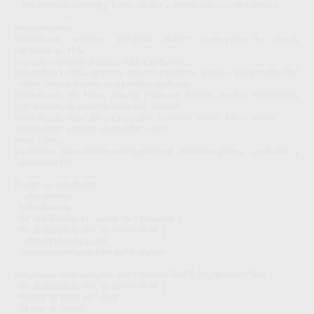
o Rendimiento eficiente y fiable gracias a optimizaciones del software
Datos técnicos:
Alimentación eléctrica: 200-240V, 50-60Hz Fluctuación de tensión
admisible +/- 10%
Consumo eléctrico máximo: 8,5A a 200-240V
Datos de la bomba de vacío: Consumo eléctrico máximo 250W. vacío final
≤mbar. Sólo se pueden usar bombas probadas.
Dimensiones del horno cerrado: Profundo: 495mm Ancho: 320/390mm
(con bandeja de enfriamiento) Alto: 320mm
Dimensiones de la cámara e cocción: Diámetro: 90mm Altura: 80mm
Temperatura máxima de cocción: 1200ºC
Peso: 15,6kg
Protección radioeléctrica/compatibilidad electromagnética: Conforme a
las normas EMC
Forma de suministro:
- Cable eléctrico
- Tubo de vacío
- Kit de bandejas de cocción de Programat 2
- Kit de comprobación de temperatura 2
- Cable de descarga USB
- Unidad de memoria USB de Programat
Accesorios recomendados (NO FORMAN PARTE DEL SUMINISTRO)
- Kit de comprobación de temperatura 2
- Bomba de vacío VP3 easy
- Pinzas de cocción