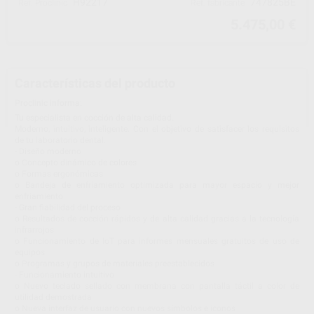
H92217
747825BE
Ref. Proclinic
Ref. fabricante
5.475,00 €
Características del producto
Proclinic informa:
Tu especialista en cocción de alta calidad.
Moderno, intuitivo, inteligente. Con el objetivo de satisfacer los requisitos
de tu laboratorio dental.
- Diseño moderno
o Concepto dinámico de colores
o Formas ergonómicas
o Bandeja de enfriamiento optimizada para mayor espacio y mejor
enfriamiento
- Gran fiabilidad del proceso
o Resultados de cocción rápidos y de alta calidad gracias a la tecnología
infrarrojos
o Funcionamiento de loT para informes mensuales gratuitos de uso de
equipos
o Programas y grupos de materiales preestablecidos
- Funcionamiento intuitivo
o Nuevo teclado sellado con membrana con pantalla táctil a color de
utilidad demostrada
o Nueva interfaz de usuario con nuevos símbolos e iconos