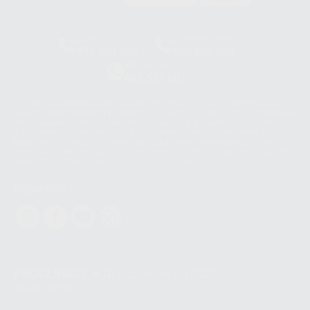
HCO-0060/2023
Clínica
Laboratorio
900 393 939
900 800 880
Whatsapp
665 533 087
Los servicios de WhatsApp Business son proporcionados por WhatsApp
Ireland Limited (WhatsApp Ireland). La información que controla WhatsApp
Ireland puede ser transferida a WhatsApp LLC y a Facebook Inc.. Dicha
Transferencia Internacional de Datos ofrece garantías adecuadas al
basarse en la Cláusula Contractual Tipo para la transferencia de datos
personales a terceros países. Puede ampliar la información en el siguiente
enlace:
WhatsApp Business Data Transfer Addendum
.
Síguenos
PROCLINIC S.A.U.
Copyright (c) 2026
Aviso legal