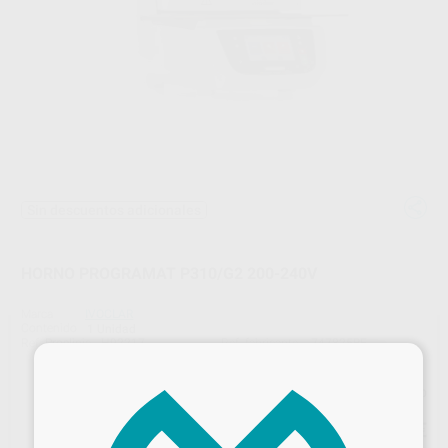
Sin descuentos adicionales
HORNO PROGRAMAT P310/G2 200-240V
Marca
IVOCLAR
Contenido
1 Unidad
Ref. Proclinic
H92217
Ref. fabricante
747825BE
×
Precio web
5.475
,00
€