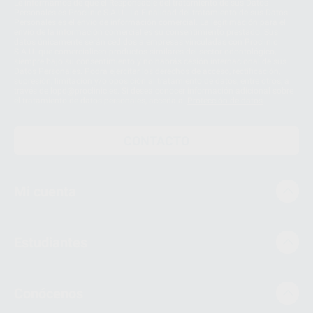
Le informamos de que el Responsable del tratamiento de sus Datos
Personales es Proclinic S.A.U.. La Finalidad del tratamiento de sus Datos
Personales es el envío de información comercial. La legitimación para el
envío de la información comercial es su consentimiento prestado. Sus
datos únicamente serán cedidos a empresas vinculadas con Proclinic
S.A.U. que comercialicen productos similares del sector odontológico,
siempre bajo su consentimiento y no habrás cesión internacional de sus
Datos Personales. Podrá ejercitar los derechos de acceso, rectificación,
supresión, limitación y/o oposición al tratamiento de datos, entre otros, a
través de lopd@proclinic.es. Si desea conocer información adicional sobre
el tratamiento de datos personales, acceda a:
Protección de datos
CONTACTO
Mi cuenta
Estudiantes
Conócenos