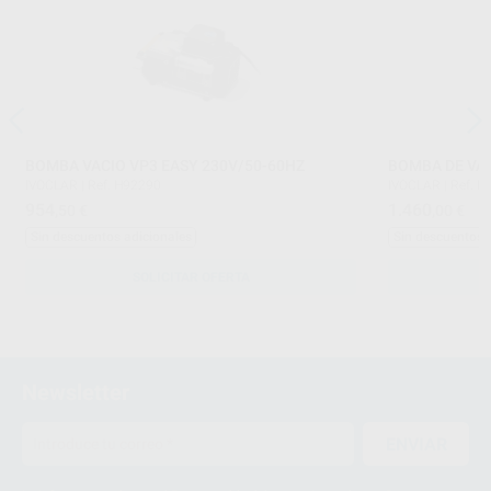
BOMBA VACIO VP3 EASY 230V/50-60HZ
BOMBA DE VA
IVOCLAR
|
Ref. H92290
IVOCLAR
|
Ref. H
954
1.460
,50
€
,00
€
Sin descuentos adicionales
Sin descuentos 
SOLICITAR OFERTA
Newsletter
ENVIAR