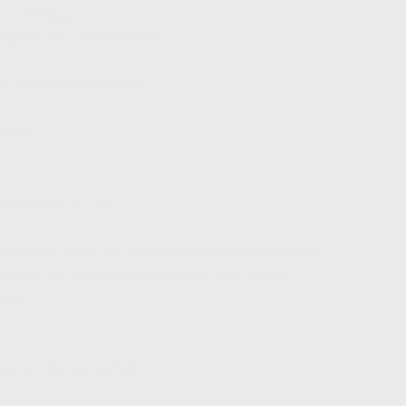
 uso de equipos
s a programas preestablecidos
or de utilidad demostrada
ftware
ón admisible +/- 10%
vacío final ≤mbar. Sólo se pueden usar bombas probadas.
390mm (con bandeja de enfriamiento) Alto: 550mm
 80mm
onforme a las normas EMC