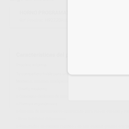
HORNO PROGRAMAT EP3010/G2 200-240V
H92220
747831BE
Ref. Proclinic
Ref. fabricante
Características del producto
Proclinic informa:
Inicia 
Tu compañero fiable para una inyección inteligente.
Moderno, intuitivo, inteligente. Con el objetivo de satisfacer los 
- Diseño moderno
o Concepto dinámico de colores
o Formas ergonómicas
o Bandeja de enfriamiento optimizada para mayor espacio y me
- Gran fiabilidad del proceso
o Resultados de cocción rápidos y de alta calidad gracias a la t