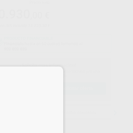
Precio web
0.930
,00
€
on IVA incluido 13.225,30 €
PRODUCTO FINANCIABLE
Fináncialo
hasta en 60 cuotas llamando al
900 800 880
¡Solicita más información!
×
ontáctanos para recibir asesoramiento técnico y/o una
oferta personalizada.
solicitar oferta
lamar al
900 800 880
15 días para cambiar de opinión salvo anestesias