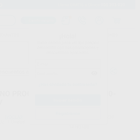
900 393 939
Envíos gratuitos desde 110€
Llama GRATIS a Clínica
Carrito mágico
UDIANTES
FOLLETOS
FORMACIONES
¡Hola!
Inicia sesión para ver los precios
del carrito con tus condiciones y
descuentos aplicados.
escuentos adicionales
¿Has olvidado tu contraseña?
NO PROGRAMAT EP3010/G2 200-
V
Registrarme
IVOCLAR
Ref. Proclinic
H92220
do
1 Unidad
Ref. fabricante
747831BE