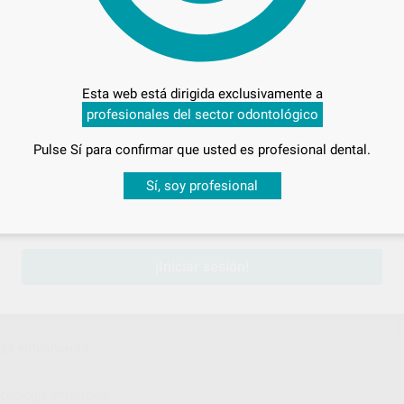
Esta web está dirigida exclusivamente a
profesionales del sector odontológico
Pulse Sí para confirmar que usted es profesional dental.
Desbloquea todas tus ventajas
Sí, soy profesional
sesión
para disfrutar de todos tus
descuentos y condiciones esp
requisitos de tu laboratorio dental.
¡Iniciar sesión!
jor enfriamiento
ecnología infrarrojos