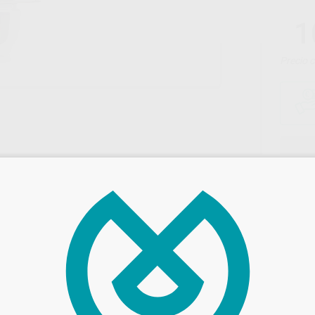
1
Precio c
C
L
Entrega en 24h