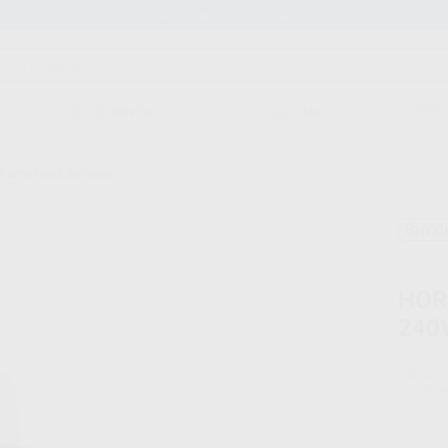
Stock de más de 15.000 productos
ORTODONCIA
CAD/CAM
EST
EP3010/G2 200-240V
Sin d
HOR
240
Marca
Conteni