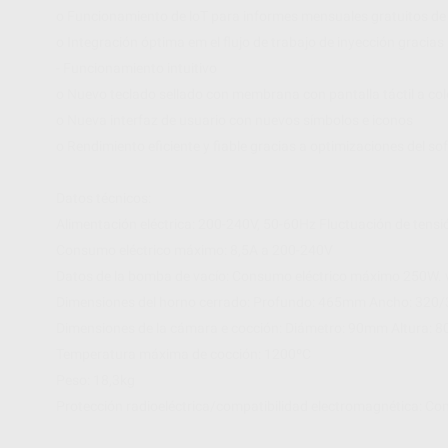
o Funcionamiento de loT para informes mensuales gratuitos de
o Integración óptima em el flujo de trabajo de inyección gracia
- Funcionamiento intuitivo
o Nuevo teclado sellado con membrana con pantalla táctil a col
o Nueva interfaz de usuario con nuevos símbolos e iconos
o Rendimiento eficiente y fiable gracias a optimizaciones del so
Datos técnicos:
Alimentación eléctrica: 200-240V, 50-60Hz Fluctuación de tensi
Consumo eléctrico máximo: 8,5A a 200-240V
Datos de la bomba de vacío: Consumo eléctrico máximo 250W. 
Dimensiones del horno cerrado: Profundo: 465mm Ancho: 320/
Dimensiones de la cámara e cocción: Diámetro: 90mm Altura:
Temperatura máxima de cocción: 1200ºC
Peso: 18,3kg
Protección radioeléctrica/compatibilidad electromagnética: C