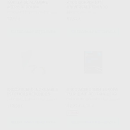
VARILLA DE ALAMBRE
ARCO COPPER NITI
ACERO REDONDA
UNIVERSAL REDONDO
PROCLINIC EXPERT
|
Ref. Grupo
ADITEK
|
Ref. Grupo
12
57
,15
€
,57
€
SELECCIONAR REFERENCIA
SELECCIONAR REFERENCIA
ARCOS ACERO INOXIDABLE
ARCO ACERO S304 EUROPA
ESTETICOS REDONDOS
I SUP. E INF. RECTANGULAR
PROCLINIC EXPERT
|
Ref. Grupo
G&H ORTHODONTICS
|
Ref. Grupo
113
42
,99
€
,27
€
46,71 €
Oferta
SELECCIONAR REFERENCIA
SELECCIONAR REFERENCIA