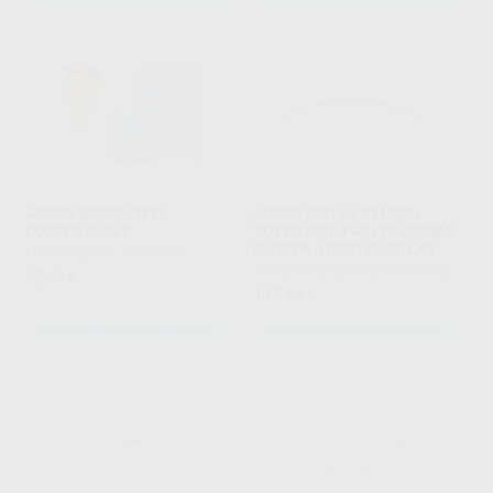
ARCOS BIOSTARTER
ARCOS NITI G4 TM CON
FUERZA SUAVE
TOPES CRIMPABLES FORMA
EUROPA II RECTANGULAR
FORESTADENT
|
Ref. Grupo
G&H ORTHODONTICS
|
Ref. Grupo
98
,51
€
119
,69
€
SELECCIONAR REFERENCIA
SELECCIONAR REFERENCIA