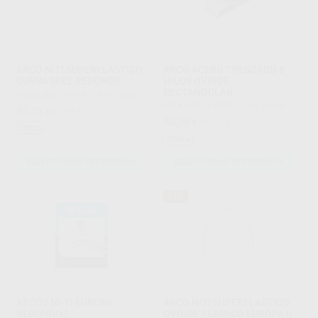
ARCO NITI SUPERELASTICO
ARCO ACERO TRENZADO 8
CURVA SPEE REDONDO
HILOS OVOIDE
RECTANGULAR
PROCLINIC EXPERT
|
Ref. Grupo
PROCLINIC EXPERT
|
Ref. Grupo
52
,32
€
57,82 €
43
,90
€
48,52 €
Oferta
Oferta
SELECCIONAR REFERENCIA
SELECCIONAR REFERENCIA
31%
ARCOS NI-TI EUROPA
ARCO NITI SUPERELASTICO
REDONDOS
OVOIDE TERMICO EUROPA II