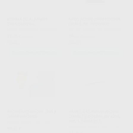
BOBINA DE ALAMBRE
ARCO ACERO S304 EUROPA
TRENZADO 6H
I SUP. E INF. REDONDO
PROCLINIC EXPERT
|
Ref. Grupo
G&H ORTHODONTICS
|
Ref. Grupo
32
24
,58
€
34,29 €
,57
€
27,15 €
Oferta
Oferta
SELECCIONAR REFERENCIA
SELECCIONAR REFERENCIA
ARCOS BIOTORQUE .016 X
VARILLA ALAMBRE NIQUEL
.16 INFERIORES
COBALTO COLBOLOY AZUL
045/1,14MM 35,5
FORESTADENT
|
Ref. L2482
PROCLINIC EXPERT
|
Ref. L1128
98
,51
€