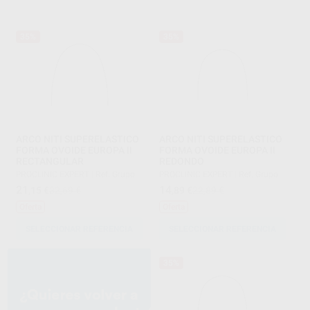
35%
35%
ARCO NITI SUPERELASTICO
ARCO NITI SUPERELASTICO
FORMA OVOIDE EUROPA II
FORMA OVOIDE EUROPA II
RECTANGULAR
REDONDO
PROCLINIC EXPERT
|
Ref. Grupo
PROCLINIC EXPERT
|
Ref. Grupo
21
14
,15
€
32,69 €
,89
€
22,89 €
Oferta
Oferta
SELECCIONAR REFERENCIA
SELECCIONAR REFERENCIA
35%