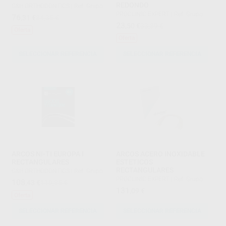
REDONDO
G&H ORTHODONTICS
|
Ref. Grupo
PROCLINIC EXPERT
|
Ref. Grupo
76
,31
€
84,35 €
23
,50
€
33,89 €
Oferta
Oferta
SELECCIONAR REFERENCIA
SELECCIONAR REFERENCIA
ARCOS NI-TI EUROPA I
ARCOS ACERO INOXIDABLE
RECTANGULARES
ESTETICOS
RECTANGULARES
G&H ORTHODONTICS
|
Ref. Grupo
PROCLINIC EXPERT
|
Ref. Grupo
108
,43
€
119,85 €
131
,09
€
Oferta
SELECCIONAR REFERENCIA
SELECCIONAR REFERENCIA