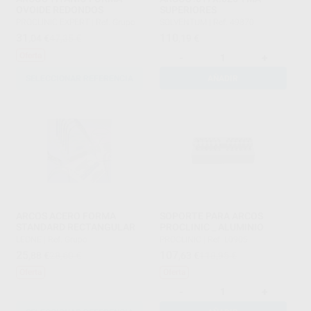
OVOIDE REDONDOS
SUPERIORES
PROCLINIC EXPERT
|
Ref. Grupo
SOLVENTUM
|
Ref. 49870
31
110
,04
€
47,35 €
,19
€
Oferta
-
+
SELECCIONAR REFERENCIA
AÑADIR
ARCOS ACERO FORMA
SOPORTE PARA ARCOS
STANDARD RECTANGULAR
PROCLINIC _ ALUMINIO
LEONE
|
Ref. Grupo
PROCLINIC
|
Ref. L0905
25
107
,88
€
28,60 €
,63
€
118,95 €
Oferta
Oferta
-
+