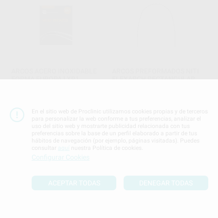
ARCOS ACERO INOXIDABLE
ARCOS PREFORMADOS NITI
FORMA EUROPA I XR1
FLEXARCH RECTANGULAR
G&H ORTHODONTICS
|
Ref. Grupo
FLEXARCH
|
Ref. Grupo
52
38
,43
€
57,95 €
,99
€
43,09 €
Oferta
Oferta
En el sitio web de Proclinic utilizamos cookies propias y de terceros
para personalizar la web conforme a tus preferencias, analizar el
uso del sitio web y mostrarte publicidad relacionada con tus
SELECCIONAR REFERENCIA
SELECCIONAR REFERENCIA
preferencias sobre la base de un perfil elaborado a partir de tus
hábitos de navegación (por ejemplo, páginas visitadas). Puedes
consultar
aquí
nuestra Política de cookies.
Configurar Cookies
ACEPTAR TODAS
DENEGAR TODAS