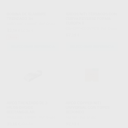
BOBINA DE ALAMBRE
ARCOS NITI TÉRMICOS CON
TRENZADO 3H
CURVA REVERSE FORMA
EUROPA II
PROCLINIC EXPERT
|
Ref. Grupo
G&H ORTHODONTICS
|
Ref. Grupo
32
,58
€
34,29 €
67
,25
€
Oferta
SELECCIONAR REFERENCIA
SELECCIONAR REFERENCIA
ARCO TRENZADO DE 3
ARCO COPPER NITI
HILOS OVOIDE
UNIVERSAL CON TOPES
RECTANGULAR
REDONDO
PROCLINIC EXPERT
|
Ref. Grupo
ADITEK
|
Ref. Grupo
35
92
,86
€
39,64 €
,18
€