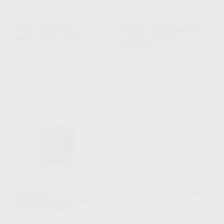
ARCOS COPPER NITI
ARCO NITI SUPERELASTICO
EUROPA II CON TOPES
ESTÉTICO OVOIDE
RECTANGULAR
PROCLINIC EXPERT
|
Ref. Grupo
PROCLINIC EXPERT
|
Ref. Grupo
51
,34
€
73,65 €
47
,62
€
67,99 €
Oferta
Oferta
SELECCIONAR REFERENCIA
SELECCIONAR REFERENCIA
ARCOS NITI
COLBOLOY AZUL .032 .036
SUPERELÁSTICOS EUROPA
PROCLINIC EXPERT
|
Ref. Grupo
II CON PRETORQUE
33
,72
€
ANTERIOR
G&H ORTHODONTICS
|
Ref. Grupo