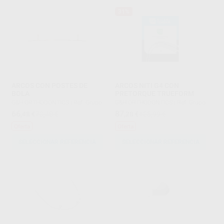
31%
ARCOS CON POSTES DE
ARCOS NITI G4 CON
BOLA
PRETORQUE TRUEFORM
G&H ORTHODONTICS
|
Ref. Grupo
G&H ORTHODONTICS
|
Ref. Grupo
66
87
,48
€
73,48 €
,28
€
125,99 €
Oferta
Oferta
SELECCIONAR REFERENCIA
SELECCIONAR REFERENCIA