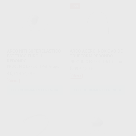
35%
ARCO NITI SUPERELASTICO
ARCO ACERO INOX OVOIDE
ESTÉTICO EURO II
TRUEFORM REDONDO
REDONDO
PROCLINIC EXPERT
|
Ref. Grupo
PROCLINIC EXPERT
|
Ref. Grupo
5
,09
€
7,89 €
46
,81
€
64,89 €
Oferta
Oferta
SELECCIONAR REFERENCIA
SELECCIONAR REFERENCIA