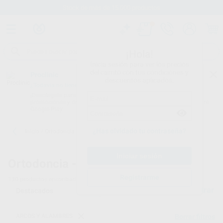
Stock de más de 15.000 productos
¡Hola!
Inicia sesión para ver los precios
del carrito con tus condiciones y
Proclinic
descuentos aplicados.
¿Todavía no tienes nuestra App?
¡Descárgala para ser siempre el primero en conocer nuestras
promociones y descuentos! Disponible en Google Play o App Store.
Google Play
¿Has olvidado tu contraseña?
Inicio
/
Ortodoncia
/
Arcos y alambres
Ortodoncia -
Arcos y alambres para ortodoncia
Registrarme
130
productos encontrados
Filtrar
ARCOS Y ALAMBRES
Borrar filtros