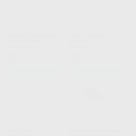
ARCO NITI EUROPA II CON
ARCO 4 ASAS BULL /
DIMPLE REDONDO
KEYHOLE
PROCLINIC EXPERT
|
Ref. Grupo
PROCLINIC EXPERT
|
Ref. Grupo
42
29
,55
€
47,03 €
,05
€
32,11 €
Oferta
Oferta
SELECCIONAR REFERENCIA
SELECCIONAR REFERENCIA
ARCO 2 ASAS T
VARILLA DE ORTODONCIA
TITANMOLY TITANIO