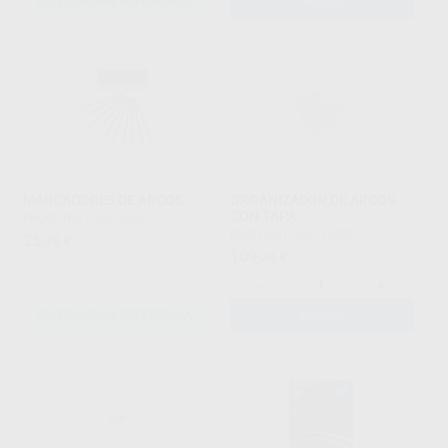
SELECCIONAR REFERENCIA
AÑADIR
MARCADORES DE ARCOS
ORGANIZADOR DE ARCOS
CON TAPA
PROCLINIC
|
Ref. Grupo
BESTDENT
|
Ref. L8935
25
,98
€
109
,24
€
-
+
SELECCIONAR REFERENCIA
AÑADIR