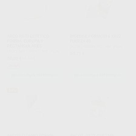
ARCO NI-TI ESTÉTICO
BIOEDGE FORMC016 X022
FORMA: EUROPA II
FUERZA 80
RECTANGULARES
GC ORTHODONTICS
|
Ref. Grupo
PROCLINIC EXPERT
|
Ref. Grupo
64
,21
€
46
,02
€
64,59 €
Outlet
SELECCIONAR REFERENCIA
SELECCIONAR REFERENCIA
34%
ARCOS TITANIO FORMA
ARCOS .017X.025 TMA