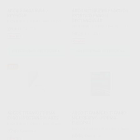
ARCO 2 ASAS BULL /
ARCO NITI SUPER ELÁSTICO
KEYHOLE
ESTÉTICO EURO II
RECTANGULAR
PROCLINIC EXPERT
|
Ref. Grupo
PROCLINIC EXPERT
|
Ref. Grupo
26
,93
€
29,77 €
50
,25
€
67,99 €
Oferta
Oferta
SELECCIONAR REFERENCIA
SELECCIONAR REFERENCIA
34%
ARCOS TITANIO FORMA
ARCO TITANMOLY TITANIO
EURO II RECTANGULARES
MOLYBDENO - FORMA
EUROPA I
PROCLINIC EXPERT
|
Ref. Grupo
G&H ORTHODONTICS
|
Ref. Grupo
32
,68
€
49,85 €
60
,05
€
66,37 €
Oferta