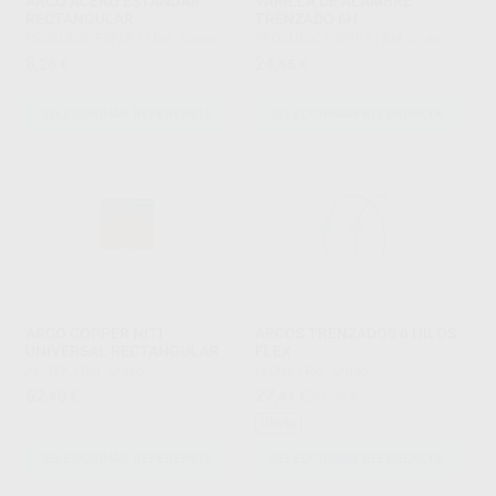
ARCO ACERO ESTANDAR
VARILLA DE ALAMBRE
RECTANGULAR
TRENZADO 6H
PROCLINIC EXPERT
|
Ref. Grupo
PROCLINIC EXPERT
|
Ref. Grupo
8
24
,26
€
,65
€
SELECCIONAR REFERENCIA
SELECCIONAR REFERENCIA
ARCO COPPER NITI
ARCOS TRENZADOS 6 HILOS
UNIVERSAL RECTANGULAR
FLEX
ADITEK
|
Ref. Grupo
LEONE
|
Ref. Grupo
62
27
,40
€
,41
€
30,29 €
Oferta
SELECCIONAR REFERENCIA
SELECCIONAR REFERENCIA