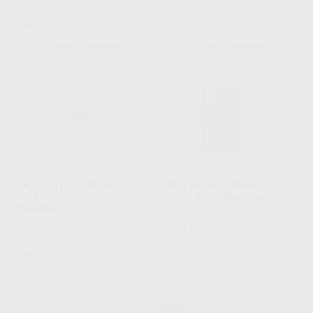
87
,28
€
96,46 €
Oferta
SELECCIONAR REFERENCIA
SELECCIONAR REFERENCIA
ARCO NITI SUPERELASTICO
ARCO ACERO EUROPA I
ESTÉTICO OVOIDE
POSTE RECTANGULARES
REDONDO
G&H ORTHODONTICS
|
Ref. Grupo
PROCLINIC EXPERT
|
Ref. Grupo
66
,48
€
73,48 €
48
,06
€
64,89 €
Oferta
Oferta
SELECCIONAR REFERENCIA
SELECCIONAR REFERENCIA
35%