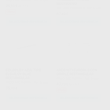
PROCLINIC EXPERT
|
Ref. Grupo
MOLYBDENO
26
,93
€
29,77 €
G&H ORTHODONTICS
|
Ref. Grupo
Oferta
67
,40
€
SELECCIONAR REFERENCIA
SELECCIONAR REFERENCIA
COLBOLOY AZUL TIPO
ARCO NITI EUROPA II CON
ELGUILOY BLUE
DIMPLE RECTANGULAR
RECTANGULAR
PROCLINIC EXPERT
|
Ref. Grupo
PROCLINIC EXPERT
|
Ref. Grupo
47
,73
€
52,75 €
35
,10
€
Oferta
SELECCIONAR REFERENCIA
SELECCIONAR REFERENCIA