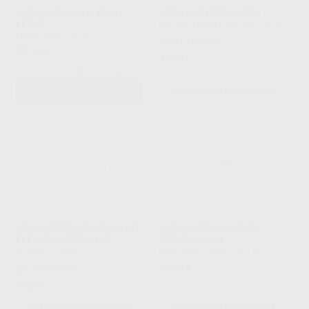
VARILLA TMA 017X025
ARCO NI-TI REDONDOS
LEONE
G&H ORTHODONTICS
|
Ref. Grupo
LEONE
|
Ref. L9526
76
,31
€
84,35 €
77
,70
€
Oferta
-
+
AÑADIR
SELECCIONAR REFERENCIA
ARCOS PREFORMADOS NITI
VARILLA DE ALAMBRE
FLEXARCH REDONDO
TRENZADO 3H
FLEXARCH
|
Ref. Grupo
PROCLINIC EXPERT
|
Ref. Grupo
25
24
,29
€
27,95 €
,65
€
Oferta
SELECCIONAR REFERENCIA
SELECCIONAR REFERENCIA