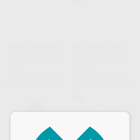
35%
ARCO NITI SUPERELASTICO
ARO ACERO INOX OVOIDE
CURVA SPEE RECTANCULAR
TRUEFORM RECTANGULAR
PROCLINIC EXPERT
|
Ref. Grupo
PROCLINIC EXPERT
|
Ref. Grupo
58
9
,99
€
65,19 €
,45
€
14,59 €
Oferta
Oferta
SELECCIONAR REFERENCIA
SELECCIONAR REFERENCIA
31%
×