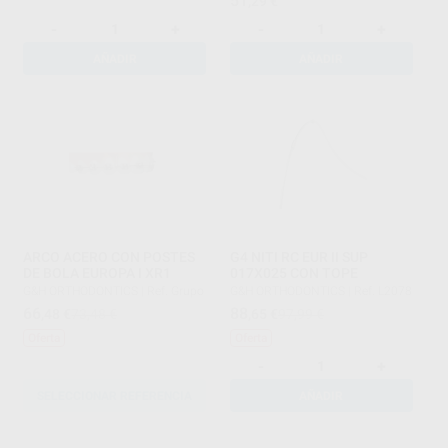
51
,29
€
-
+
-
+
AÑADIR
AÑADIR
ARCO ACERO CON POSTES
G4 NITI RC EUR II SUP
DE BOLA EUROPA I XR1
017X025 CON TOPE
G&H ORTHODONTICS
|
Ref. Grupo
G&H ORTHODONTICS
|
Ref. L2078
66
88
,48
€
73,48 €
,65
€
97,99 €
Oferta
Oferta
-
+
SELECCIONAR REFERENCIA
AÑADIR