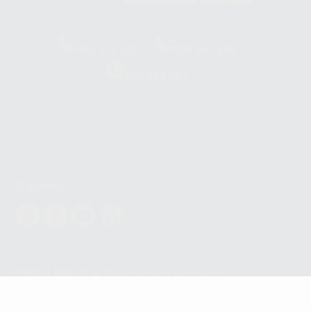
HCO-0060/2023
Clínica
Laboratorio
900 393 939
900 800 880
Whatsapp
665 533 087
Los servicios de WhatsApp Business son proporcionados por WhatsApp
Ireland Limited (WhatsApp Ireland). La información que controla WhatsApp
Ireland puede ser transferida a WhatsApp LLC y a Facebook Inc.. Dicha
Transferencia Internacional de Datos ofrece garantías adecuadas al
basarse en la Cláusula Contractual Tipo para la transferencia de datos
personales a terceros países. Puede ampliar la información en el siguiente
enlace:
WhatsApp Business Data Transfer Addendum
.
Síguenos
PROCLINIC S.A.U.
Copyright (c) 2026
Aviso legal