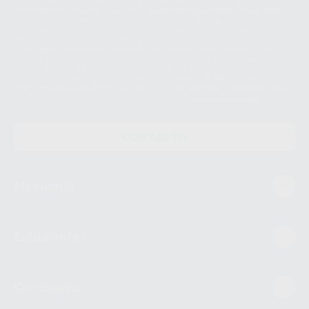
Le informamos de que el Responsable del tratamiento de sus Datos
Personales es Proclinic S.A.U.. La Finalidad del tratamiento de sus Datos
Personales es el envío de información comercial. La legitimación para el
envío de la información comercial es su consentimiento prestado. Sus
datos únicamente serán cedidos a empresas vinculadas con Proclinic
S.A.U. que comercialicen productos similares del sector odontológico,
siempre bajo su consentimiento y no habrás cesión internacional de sus
Datos Personales. Podrá ejercitar los derechos de acceso, rectificación,
supresión, limitación y/o oposición al tratamiento de datos, entre otros, a
través de lopd@proclinic.es. Si desea conocer información adicional sobre
el tratamiento de datos personales, acceda a:
Protección de datos
CONTACTO
Mi cuenta
Estudiantes
Conócenos