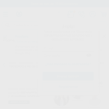
Stock de más de 15.000 productos
¡Hola!
Inicia sesión para ver los precios
del carrito con tus condiciones y
Proclinic
descuentos aplicados.
¿Todavía no tienes nuestra App?
¡Descárgala para ser siempre el primero en conocer nuestras
promociones y descuentos! Disponible en Google Play o App Store.
Google Play
Inicio
/
Ortodoncia
/
Arcos y alambres
/
Arcos trenzados
/
ARCO ACERO
¿Has olvidado tu contraseña?
TRENZADO 8 HILOS OVOIDE RECTANGULAR
Registrarme