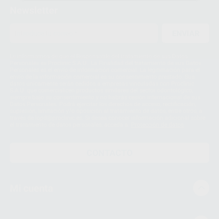
Newsletter
ENVIAR
Le informamos de que el Responsable del tratamiento de sus Datos
Personales es Proclinic S.A.U.. La Finalidad del tratamiento de sus Datos
Personales es el envío de información comercial. La legitimación para el
envío de la información comercial es su consentimiento prestado. Sus
datos únicamente serán cedidos a empresas vinculadas con Proclinic
S.A.U. que comercialicen productos similares del sector odontológico,
siempre bajo su consentimiento y no habrás cesión internacional de sus
Datos Personales. Podrá ejercitar los derechos de acceso, rectificación,
supresión, limitación y/o oposición al tratamiento de datos, entre otros, a
través de lopd@proclinic.es. Si desea conocer información adicional sobre
el tratamiento de datos personales, acceda a:
Protección de datos
CONTACTO
Mi cuenta