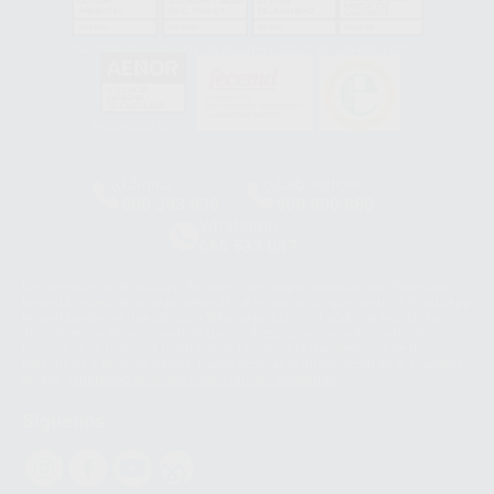
GA-2008/0342
SST-0118/2023
ER-0120/1997
GS-0001/2017
HCO-0060/2023
Clínica
Laboratorio
900 393 939
900 800 880
Whatsapp
665 533 087
Los servicios de WhatsApp Business son proporcionados por WhatsApp
Ireland Limited (WhatsApp Ireland). La información que controla WhatsApp
Ireland puede ser transferida a WhatsApp LLC y a Facebook Inc.. Dicha
Transferencia Internacional de Datos ofrece garantías adecuadas al
basarse en la Cláusula Contractual Tipo para la transferencia de datos
personales a terceros países. Puede ampliar la información en el siguiente
enlace:
WhatsApp Business Data Transfer Addendum
.
Síguenos