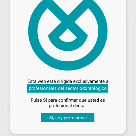
CALENTADORES DE CERA
Desbloquea todas tus ventajas
CALENTADOR DE CERA
MESTRA
|
Ref. 42165
Inicia sesión
para disfrutar de todos
Esta web está dirigida exclusivamente a
tus
descuentos y condiciones
435
,00
€
541,35 €
profesionales del sector odontológico
especiales
Sin descuentos adicionales
-
+
Pulse Sí para confirmar que usted es
¡Iniciar sesión!
profesional dental.
AÑADIR
Sí, soy profesional
1