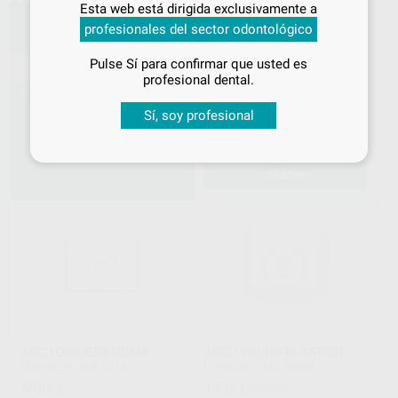
Esta web está dirigida exclusivamente a
tus
descuentos y condiciones
profesionales del sector odontológico
especiales
Pulse Sí para confirmar que usted es
ARCO DE YOUNG PLASTICO
¡Iniciar sesión!
profesional dental.
HAGER & WERKEN
|
Ref. 99655
47
,34
€
52,32 €
Sí, soy profesional
Oferta
-
+
AÑADIR
ARCO DIQUE DE GOMA
ARCO YOUNG PLASTICO
HU-FRIEDY
|
Ref. 9323
LARIDENT
|
Ref. 69080
40
13
,09
€
,12
€
14,50 €