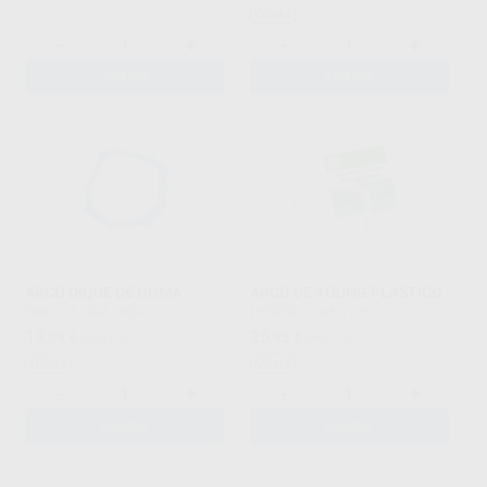
Oferta
-
+
-
+
AÑADIR
AÑADIR
ARCO DIQUE DE GOMA
ARCO DE YOUNG PLASTICO
DIRECTA
|
Ref. 96340
HYGENIC
|
Ref. 1728
13
26
,39
€
14,81 €
,95
€
29,79 €
Oferta
Oferta
-
+
-
+
AÑADIR
AÑADIR