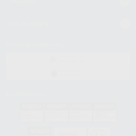
Conócenos
Guía de compra
Descarga nuestra App
DISPONIBLE EN
GOOGLE PLAY
DISPONIBLE EN
APP STORE
Acreditaciones
GA-2008/0342
SST-0118/2023
ER-0120/1997
GS-0001/2017