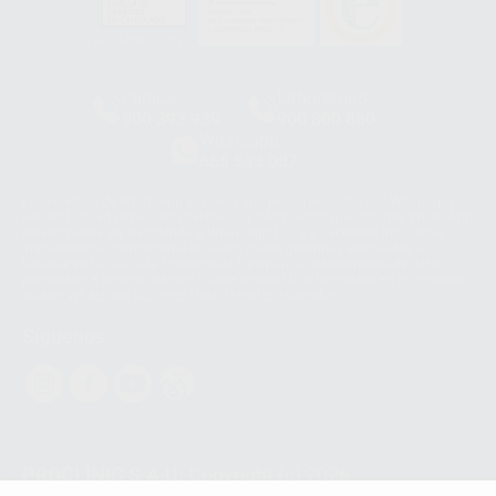
HCO-0060/2023
Clínica
Laboratorio
900 393 939
900 800 880
Whatsapp
665 533 087
Los servicios de WhatsApp Business son proporcionados por WhatsApp
Ireland Limited (WhatsApp Ireland). La información que controla WhatsApp
Ireland puede ser transferida a WhatsApp LLC y a Facebook Inc.. Dicha
Transferencia Internacional de Datos ofrece garantías adecuadas al
basarse en la Cláusula Contractual Tipo para la transferencia de datos
personales a terceros países. Puede ampliar la información en el siguiente
enlace:
WhatsApp Business Data Transfer Addendum
.
Síguenos
PROCLINIC S.A.U.
Copyright (c) 2026