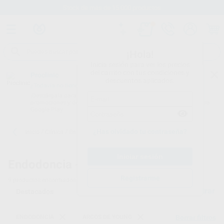
Stock de más de 15.000 productos
¡Hola!
Inicia sesión para ver los precios
del carrito con tus condiciones y
Proclinic
descuentos aplicados.
¿Todavía no tienes nuestra App?
¡Descárgala para ser siempre el primero en conocer nuestras
promociones y descuentos! Disponible en Google Play o App Store.
Google Play
¿Has olvidado tu contraseña?
Inicio
/
Clínica
/
Endodoncia
/
Arcos de young
Endodoncia -
Arcos de young
Registrarme
9
productos encontrados
Filtrar
ENDODONCIA
ARCOS DE YOUNG
Borrar filtros