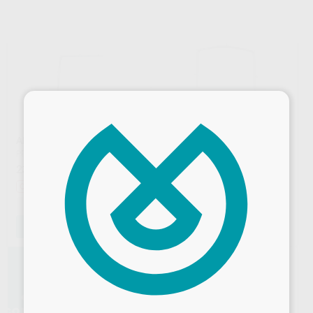
×
ARCO DE YOUNG METÁLICO
ARCO DE YOUNG METÁLICO
PROCLINIC
|
Ref. 59887
BESTDENT
|
Ref. 80253
23
15
,51
€
28,69 €
,77
€
Oferta
-
+
-
+
AÑADIR
AÑADIR
Desbloquea todas tus ventajas
Inicia sesión
para disfrutar de todos