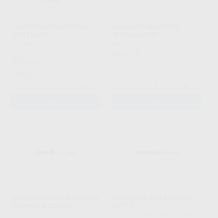
LIGHT BOND EN PUNTAS
BRACKFIX ADHESIVO
CON FLUOR
JERINGA 2X4G
RELIANCE ORTHODONTIC
|
Ref.
VOCO
|
Ref. 85902
L5952
163
,02
€
61
,93
€
68,45 €
Oferta
-
+
-
+
AÑADIR
AÑADIR
ADHESIVO GOTO ROSA CON
PERFECT A SMILE PONTIC
CAMBIO DE COLOR
PUTTY
RELIANCE ORTHODONTIC
|
Ref.
RELIANCE ORTHODONTIC
|
Ref.