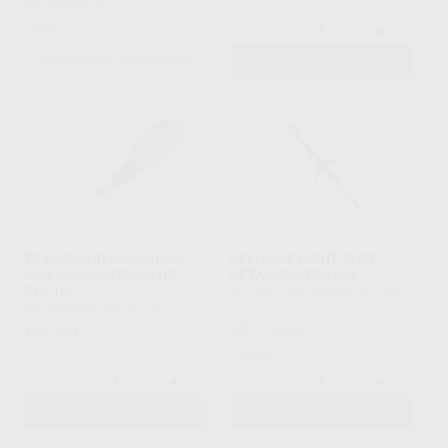
54
,29
€
60,01 €
-
+
Oferta
SELECCIONAR REFERENCIA
AÑADIR
TRANSBOND PLUS ROSA
RELIANCE LIGHT CURE
CON CAMBIO DE COLOR
RETAINER JERINGA
712-101
RELIANCE ORTHODONTIC
|
Ref.
L11427
SOLVENTUM
|
Ref. L02754
60
184
,17
€
66,51 €
,29
€
Oferta
-
+
-
+
AÑADIR
AÑADIR