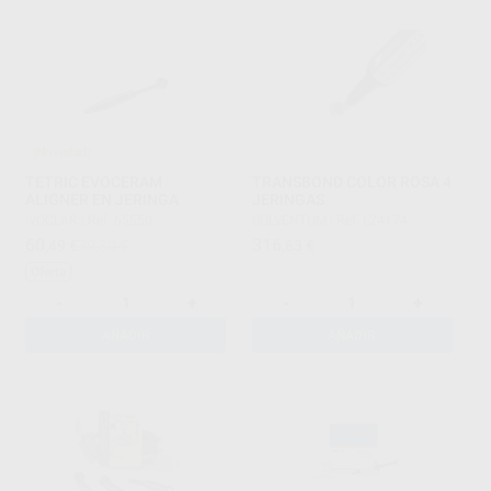
¡Novedad!
TETRIC EVOCERAM
TRANSBOND COLOR ROSA 4
ALIGNER EN JERINGA
JERINGAS
IVOCLAR
|
Ref. 65550
SOLVENTUM
|
Ref. L24174
60
316
,49
€
70,80 €
,63
€
Oferta
-
+
-
+
AÑADIR
AÑADIR