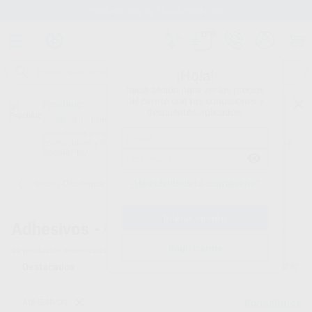
Stock de más de 15.000 productos
¡Hola!
Inicia sesión para ver los precios
del carrito con tus condiciones y
Proclinic
descuentos aplicados.
¿Todavía no tienes nuestra App?
¡Descárgala para ser siempre el primero en conocer nuestras
promociones y descuentos! Disponible en Google Play o App Store.
Google Play
¿Has olvidado tu contraseña?
Inicio
/
Ortodoncia
/
Adhesivos
/
Adhesivos fotopolimerizables
Adhesivos -
Adhesivos dentales fotopolimerizables
Registrarme
39
productos encontrados
Filtrar
ADHESIVOS
Borrar filtros