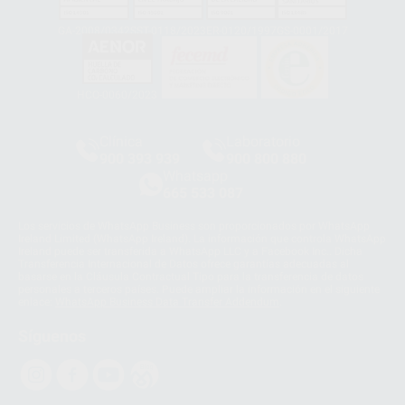
GA-2008/0342
SST-0118/2023
ER-0120/1997
GS-0001/2017
HCO-0060/2023
Clínica
Laboratorio
900 393 939
900 800 880
Whatsapp
665 533 087
Los servicios de WhatsApp Business son proporcionados por WhatsApp
Ireland Limited (WhatsApp Ireland). La información que controla WhatsApp
Ireland puede ser transferida a WhatsApp LLC y a Facebook Inc.. Dicha
Transferencia Internacional de Datos ofrece garantías adecuadas al
basarse en la Cláusula Contractual Tipo para la transferencia de datos
personales a terceros países. Puede ampliar la información en el siguiente
enlace:
WhatsApp Business Data Transfer Addendum
.
Síguenos