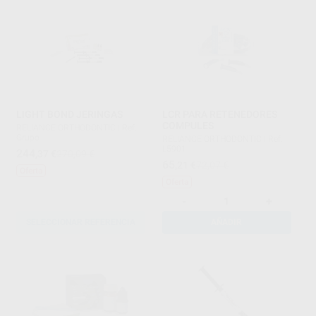
LIGHT BOND JERINGAS
LCR PARA RETENEDORES
COMPULES
RELIANCE ORTHODONTIC
|
Ref.
Grupo
RELIANCE ORTHODONTIC
|
Ref.
L5901
244
,37
€
270,09 €
65
,21
€
72,07 €
Oferta
Oferta
-
+
SELECCIONAR REFERENCIA
AÑADIR