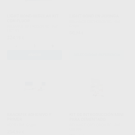
LIGHT BOND REGULAR KIT
LIGHT BOND EN JERINGA
CON FLUOR
RELIANCE ORTHODONTIC
|
Ref.
Grupo
RELIANCE ORTHODONTIC
|
Ref.
L02151
50
,34
€
224
,19
€
-
+
AÑADIR
SELECCIONAR REFERENCIA
BRACKFIX ADHESIVO Y
KIT DE INTRODUCCIÓN MINI
PRIMER
PARA CEMENTADO
VOCO
|
Ref. Grupo
RELIANCE ORTHODONTIC
|
Ref.
L60205
254
,59
€