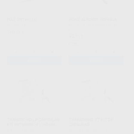
FUJI ORTHO LC
BOND ALIGNER JERINGA
GC
|
Ref. 4617
RELIANCE ORTHODONTIC
|
Ref.
L5903
160
,22
€
92
,15
€
101,85 €
Oferta
-
+
-
+
AÑADIR
AÑADIR
TRANSBOND LR CAPSULAS
TRANSBOND XT KIT DE
KIT RETENEDOR LINGUAL
CAPSULAS
SOLVENTUM
|
Ref. L02752
SOLVENTUM
|
Ref. 2551