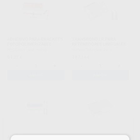
ADHESIVO PARA BRACKETS
TRANSBOND LR PARA
FOTOPOLIMERIZABLE
RETENEDORES LINGUALES
BESTDENT
|
Ref. 30499
SOLVENTUM
|
Ref. 2579
61
187
,27
€
,14
€
-
+
-
+
AÑADIR
AÑADIR
ALIGNERFLOW LC
TRANSBOND XT