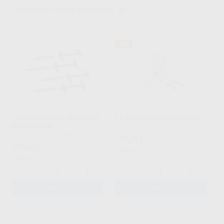
ADHESIVOS FOTOPOLIMERIZABLES
42%
TRANSBOND XT JERINGAS
TRANSBOND XT JERINGAS
REPOSICION
SOLVENTUM
|
Ref. 2501
SOLVENTUM
|
Ref. 2596
123
,49
€
213,00 €
258
,60
€
272,21 €
Oferta
Oferta
-
+
-
+
AÑADIR
AÑADIR