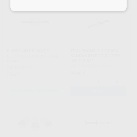
FLOWTAIN RELIANCE
TRANSBOND PLUS PARA
BANDAS INTRODUCTORY
RELIANCE ORTHODONTIC
|
Ref.
KIT 712-081
Grupo
SOLVENTUM
|
Ref. L8004
44
,91
€
49,63 €
64
,40
€
Oferta
-
+
SELECCIONAR REFERENCIA
AÑADIR