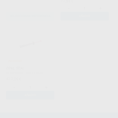
77
,89
€
-
+
SELECCIONAR REFERENCIA
AÑADIR
¡Novedad!
OPAL SEAL
ULTRADENT
|
Ref. L12434
417
,05
€
-
+
AÑADIR
1
2