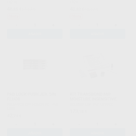
L8216
L924
46
40
,85
€
64,19 €
,80
€
45,10 €
Oferta
Oferta
-
+
-
+
AÑADIR
AÑADIR
PAD LOCK PUSH JER. SIN
KIT TRANSBOND MIP
FLUOR
MOISTURE INSENSITIVE
RELIANCE ORTHODONTIC
|
Ref.
SOLVENTUM
|
Ref. L03022
L906
173
,18
€
42
,74
€
-
+
-
+
AÑADIR
AÑADIR