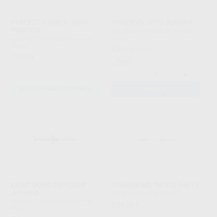
PERFECT A SMILE - CERA
ADHESIVO GOTO JERINGA
PONTICA
RELIANCE ORTHODONTIC
|
Ref.
L8145
RELIANCE ORTHODONTIC
|
Ref.
Grupo
43
,69
€
61,15 €
73
,05
€
Oferta
-
+
SELECCIONAR REFERENCIA
AÑADIR
LIGHT BOND SIN FLUOR
TRANSBOND TM 712-046 LV
JERINGA
SOLVENTUM
|
Ref. L03023
RELIANCE ORTHODONTIC
|
Ref.
129
,20
€
Grupo