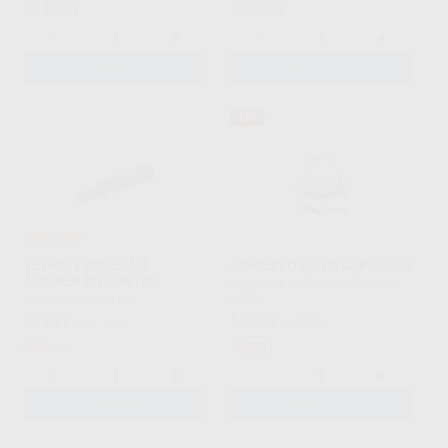
284
284
,90
€
,90
€
-
+
-
+
AÑADIR
AÑADIR
35%
¡Novedad!
TETRIC EVOCERAM
ADHESIVO GOTO CAPSULAS
ALIGNER EN PUNTAS
RELIANCE ORTHODONTIC
|
Ref.
L8144
IVOCLAR
|
Ref. 65549
50
88
,25
€
76,99 €
,89
€
104,00 €
Oferta
Oferta
-
+
-
+
AÑADIR
AÑADIR