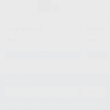
FUJI ORTHO LC POLVO
FUJI ORTHO L
GC
|
Ref. 46171
GC
|
Ref. 46170
185
69
,25
€
,63
€
-
+
-
AÑADIR
Newsletter
ENVIAR
Le informamos de que el Responsable del tratamiento de sus Datos
Personales es Proclinic S.A.U.. La Finalidad del tratamiento de sus Datos