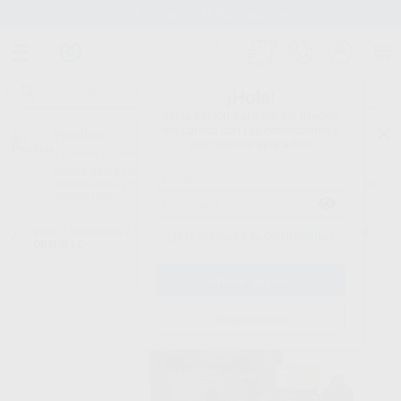
Stock de más de 15.000 productos
¡Hola!
Inicia sesión para ver los precios
del carrito con tus condiciones y
Proclinic
descuentos aplicados.
¿Todavía no tienes nuestra App?
¡Descárgala para ser siempre el primero en conocer nuestras
promociones y descuentos! Disponible en Google Play o App Store.
Google Play
Inicio
/
Ortodoncia
/
Adhesivos
/
Adhesivos fotopolimerizables
/
FUJI
¿Has olvidado tu contraseña?
ORTHO LC
Registrarme