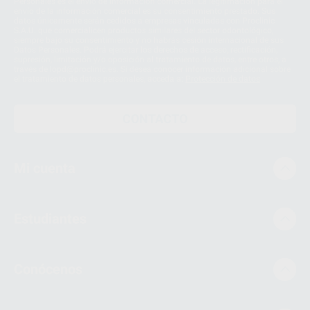
Personales es el envío de información comercial. La legitimación para el
envío de la información comercial es su consentimiento prestado. Sus
datos únicamente serán cedidos a empresas vinculadas con Proclinic
S.A.U. que comercialicen productos similares del sector odontológico,
siempre bajo su consentimiento y no habrás cesión internacional de sus
Datos Personales. Podrá ejercitar los derechos de acceso, rectificación,
supresión, limitación y/o oposición al tratamiento de datos, entre otros, a
través de lopd@proclinic.es. Si desea conocer información adicional sobre
el tratamiento de datos personales, acceda a:
Protección de datos
CONTACTO
Mi cuenta
Estudiantes
Conócenos