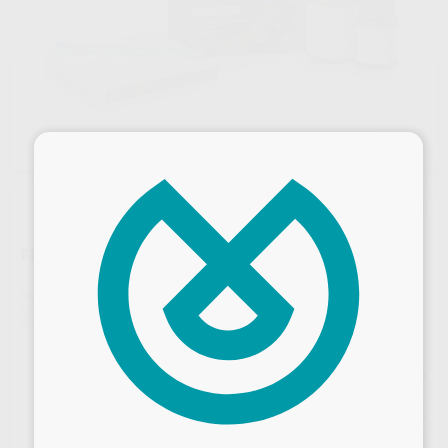
×
FUJI ORTHO LC
Marca
GC
Contenido
15gr.polvo+ 6,8ml.líquido
Ref. Proclinic
4617
Ref. fabricante
000027
Precio web
160
,22
€
168,65 €
Desbloquea todas tus ventajas
Precio con IVA incluido 176,24 €