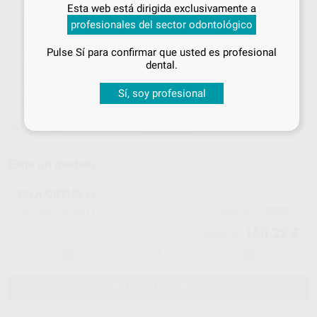
Inicia sesión
para disfrutar de todos
Esta web está dirigida exclusivamente a
tus
descuentos y condiciones
profesionales del sector odontológico
especiales
Pulse Sí para confirmar que usted es profesional
¡Iniciar sesión!
dental.
ELEGIR CANTIDAD
Sí, soy profesional
15 días para cambiar de opinión salvo
anestesias
Elige un modelo
FUJI ORTHO LC
4617
000027
Ref. Proclinic
Ref. fabricante
160,22 €
168,65 €
-
+
AÑADIR AL CARRITO