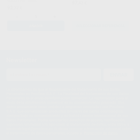
VOCO
|
Ref. 58507
97
,42
€
92
,72
€
-
+
AÑADIR
SELECCIONAR REFERENCIA
1
Newsletter
ENVIAR
Le informamos de que el Responsable del tratamiento de sus Datos
Personales es Proclinic S.A.U.. La Finalidad del tratamiento de sus Datos
Personales es el envío de información comercial. La legitimación para el
envío de la información comercial es su consentimiento prestado. Sus
datos únicamente serán cedidos a empresas vinculadas con Proclinic
S.A.U. que comercialicen productos similares del sector odontológico,
siempre bajo su consentimiento y no habrás cesión internacional de sus
Datos Personales. Podrá ejercitar los derechos de acceso, rectificación,
supresión, limitación y/o oposición al tratamiento de datos, entre otros, a
través de lopd@proclinic.es. Si desea conocer información adicional sobre
el tratamiento de datos personales, acceda a:
Protección de datos