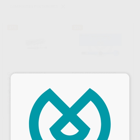
COMPOSITES POSTERIORES
37%
33%
G-AENIAL JERINGA
ESTELITE POSTERIOR
×
POSTERIOR
QUICK JERINGA
GC
|
Ref. Grupo
TOKUYAMA
|
Ref. Grupo
53
48
,74
€
85,15 €
,52
€
72,95 €
Oferta
Oferta
SELECCIONAR REFERENCIA
SELECCIONAR REFERENCIA