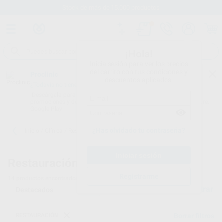
Stock de más de 15.000 productos
¡Hola!
Inicia sesión para ver los precios
del carrito con tus condiciones y
Proclinic
descuentos aplicados.
¿Todavía no tienes nuestra App?
¡Descárgala para ser siempre el primero en conocer nuestras
promociones y descuentos! Disponible en Google Play o App Store.
Google Play
¿Has olvidado tu contraseña?
Inicio
/
Clínica
/
Restauración
/
Composites posteriores
Restauración -
Composites posteriores
Registrarme
14
productos encontrados
Filtrar
RESTAURACIÓN
Borrar filtros