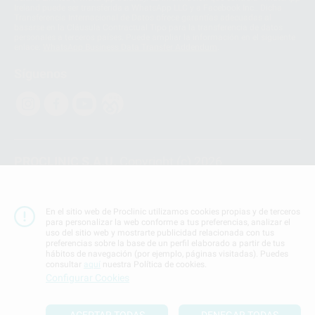
Ireland puede ser transferida a WhatsApp LLC y a Facebook Inc.. Dicha
Transferencia Internacional de Datos ofrece garantías adecuadas al
basarse en la Cláusula Contractual Tipo para la transferencia de datos
personales a terceros países. Puede ampliar la información en el siguiente
enlace:
WhatsApp Business Data Transfer Addendum
.
Síguenos
PROCLINIC S.A.U.
Copyright (c) 2026
Aviso legal
Teléfono:
900 393 939
En el sitio web de Proclinic utilizamos cookies propias y de terceros
E-mail de contacto:
proclinic@proclinic.es
para personalizar la web conforme a tus preferencias, analizar el
uso del sitio web y mostrarte publicidad relacionada con tus
preferencias sobre la base de un perfil elaborado a partir de tus
Condiciones Generales de Contratación
y
Política
hábitos de navegación (por ejemplo, páginas visitadas). Puedes
de privacidad
consultar
aquí
nuestra Política de cookies.
Información Corporativa
Configurar Cookies
Política de Cookies
ACEPTAR TODAS
DENEGAR TODAS