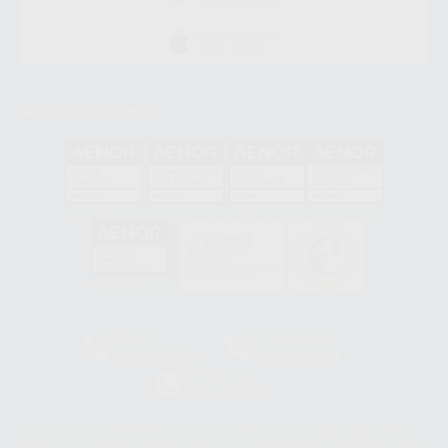
GOOGLE PLAY
DISPONIBLE EN
APP STORE
Acreditaciones
GA-2008/0342
SST-0118/2023
ER-0120/1997
GS-0001/2017
HCO-0060/2023
Clínica
Laboratorio
900 393 939
900 800 880
Whatsapp
665 533 087
Los servicios de WhatsApp Business son proporcionados por WhatsApp
Ireland Limited (WhatsApp Ireland). La información que controla WhatsApp