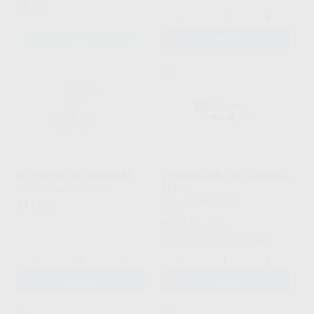
68
,40
€
-
+
SELECCIONAR REFERENCIA
AÑADIR
FILTEK P60 KIT JERINGAS
VENUS PEARL ONE JERINGA
REFILL
SOLVENTUM
|
Ref. 5850
KULZER
|
Ref. 62326
341
,29
€
Desde
66
,91
€
83,64 €
Sin descuentos adicionales
-
+
-
+
AÑADIR
AÑADIR