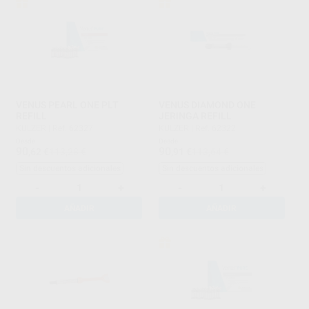
VENUS PEARL ONE PLT
VENUS DIAMOND ONE
REFILL
JERINGA REFILL
KULZER
|
Ref. 62327
KULZER
|
Ref. 62322
Desde
Desde
90
90
,62
€
113,28 €
,91
€
113,64 €
Sin descuentos adicionales
Sin descuentos adicionales
-
+
-
+
AÑADIR
AÑADIR